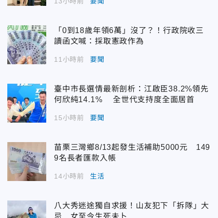
13小時前
要聞
「0到18歲年領6萬」沒了？！行政院收三
讀函文喊：採取憲政作為
11小時前
要聞
臺中市長選情最新剖析：江啟臣38.2%領先
何欣純14.1% 全世代支持度全面居首
15小時前
要聞
苗栗三灣鄉8/13起發生活補助5000元 149
9名長者匯款入帳
14小時前
生活
八大秀迷途獨自求援！山友犯下「拆隊」大
忌 女至今生死未卜