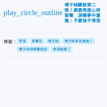
傅子純驟逝第二
晚！愛妻再度心碎
play_circle_outline
發聲 淚曝夢中重
逢：不要捨不得我
李㼈
意難忘
傅子純
傅子純享年幾歲？
標籤：
傅子純得哪種癌症
李㼈幾歲？