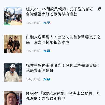
姐夫AKIRA甜談父親節：兒子送的都好 曝
台灣便當太好吃讓後輩搞壞肚
13小時前
娛樂
白髮人送黑髮人！台玻夫人首發聲曝喪子之
痛 直言同情張柏芝處境
13小時前
娛樂
張菲半退休生活曝光！現身上海機場自曝：
我是費玉清哥哥
14小時前
娛樂
影/外甥「3歲染病命危」今考上公務員 九
孔淚崩：曾想過別救他