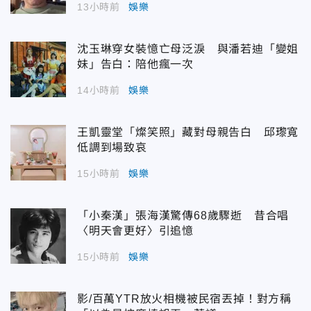
13小時前
娛樂
沈玉琳穿女裝憶亡母泛淚 與潘若迪「變姐
妹」告白：陪他瘋一次
14小時前
娛樂
王凱靈堂「燦笑照」藏對母親告白 邱瓈寬
低調到場致哀
15小時前
娛樂
「小秦漢」張海漢驚傳68歲驟逝 昔合唱
〈明天會更好〉引追憶
15小時前
娛樂
影/百萬YTR放火相機被民宿丟掉！對方稱