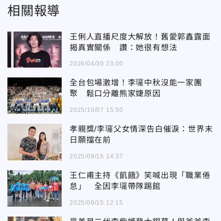
相關報導
王俐人直播尺度大解放！舊愛郭鑫露面
揭真實關係 讚：她很有想法
2026/04/30 23:00
全台包場激增！李㼈中秋沒能一家團
聚 鬆口分離熊家婕原因
2025/10/07 15:50
孝親獎/李㼈父女情深告白催淚：世界末
日願擋在前
2025/09/16 14:37
王仁甫主持《飢餓》笑喊出現「職業倦
怠」 全因李㼈帶隊踢館
2025/09/15 12:15