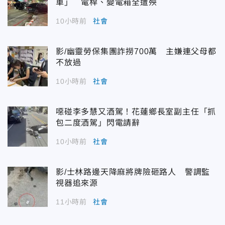
車」 電桿、變電箱全遭殃
10小時前
社會
影/幽靈勞保集團詐撈700萬 主嫌連父母都
不放過
10小時前
社會
噁碰李多慧又酒駕！花蓮鄉長室副主任「抓
包二度酒駕」閃電請辭
10小時前
社會
影/士林路邊天降麻將牌險砸路人 警調監
視器追來源
11小時前
社會