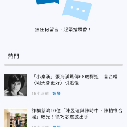
無任何留言，趕緊搶頭香！
熱門
「小秦漢」張海漢驚傳68歲驟逝 昔合唱
〈明天會更好〉引追憶
15小時前
娛樂
詐騙慈濟10億「陳昱瑄與陳時中、陳柏惟合
照」曝光！徐巧芯震撼出手