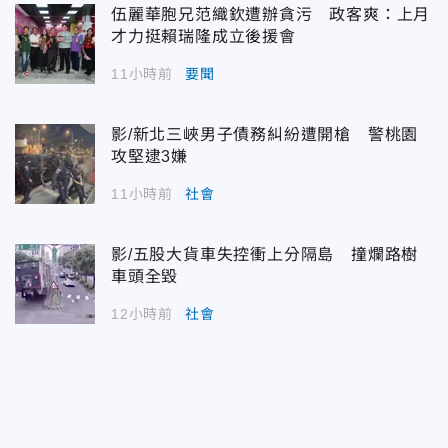
伍麗華胞兄范織欽遭辦貪污 政客爽：上月
才力挺賴瑞隆成立後援會
11小時前
要聞
影/新北三峽男子債務糾紛遭開槍 警桃園
攻堅逮3嫌
11小時前
社會
影/五股大貨車失控衝上分隔島 撞爛路樹
車頭全毀
12小時前
社會