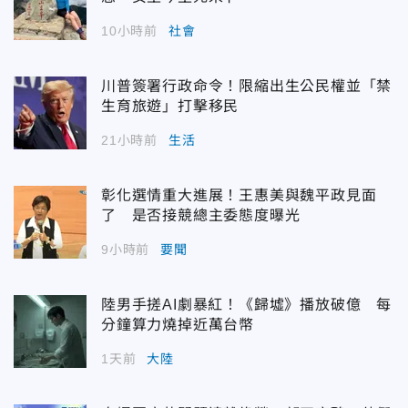
10小時前
社會
川普簽署行政命令！限縮出生公民權並「禁
生育旅遊」打擊移民
21小時前
生活
彰化選情重大進展！王惠美與魏平政見面
了 是否接競總主委態度曝光
9小時前
要聞
陸男手搓AI劇暴紅！《歸墟》播放破億 每
分鐘算力燒掉近萬台幣
1天前
大陸