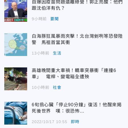
自爆因疫苗問題遠離綠營！郭正亮酸：他們
跟沈伯洋有仇？
9小時前
要聞
白海豚狂風暴雨夾擊！北台灣剉咧等恐發陸
警 馬祖首當其衝
13小時前
生活
高雄晚間重大車禍！轎車突暴衝「連撞6
車」 電桿、變電箱全遭殃
10小時前
社會
6旬翁心臟「停止90分鐘」復活！他醒來揭
死後世界 嘆：很恐怖…
2022/10/17 10:55
即時