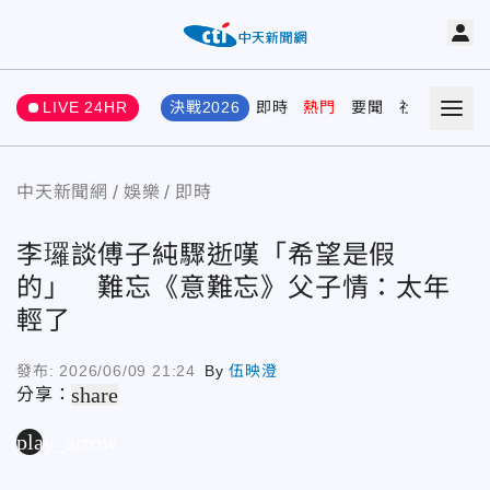
LIVE 24HR
決戰2026
即時
熱門
要聞
社會
娛樂
中天新聞網
娛樂
即時
李㼈談傅子純驟逝嘆「希望是假
的」 難忘《意難忘》父子情：太年
輕了
發布:
2026/06/09 21:24
By
伍映澄
share
分享：
play_arrow