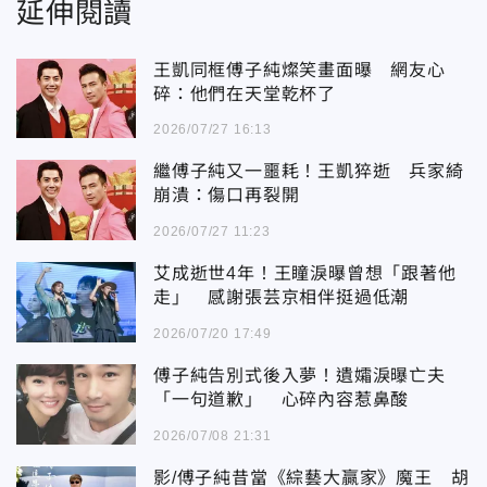
延伸閱讀
王凱同框傅子純燦笑畫面曝 網友心
碎：他們在天堂乾杯了
2026/07/27 16:13
繼傅子純又一噩耗！王凱猝逝 兵家綺
崩潰：傷口再裂開
2026/07/27 11:23
艾成逝世4年！王瞳淚曝曾想「跟著他
走」 感謝張芸京相伴挺過低潮
2026/07/20 17:49
傅子純告別式後入夢！遺孀淚曝亡夫
「一句道歉」 心碎內容惹鼻酸
2026/07/08 21:31
影/傅子純昔當《綜藝大贏家》魔王 胡