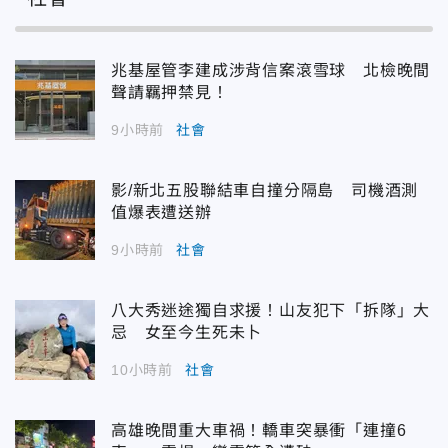
兆基屋管李建成涉背信案滾雪球 北檢晚間
聲請羈押禁見！
9小時前
社會
影/新北五股聯結車自撞分隔島 司機酒測
值爆表遭送辦
9小時前
社會
八大秀迷途獨自求援！山友犯下「拆隊」大
忌 女至今生死未卜
10小時前
社會
高雄晚間重大車禍！轎車突暴衝「連撞6