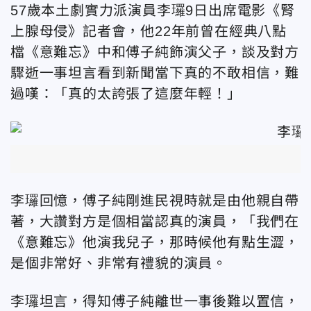
57
歲本土劇實力派演員
李㼈9
日出席電影《腎
上腺母侵》記者會，他
22
年前曾在經典八點
檔《意難忘》中和傅子純飾演父子，談及對方
驟逝一事坦言看到新聞當下真的不敢相信，難
過嘆：「真的太誇張了這麼年輕！」
李㼈
回憶，傅子純剛進民視時就是由他親自帶
著，大讚對方是個相當認真的演員，「我們在
《意難忘》他演我兒子，那時候他有點生澀，
是個非常好、非常有禮貌的演員。
李㼈
坦言，得知傅子純離世一事後難以置信，