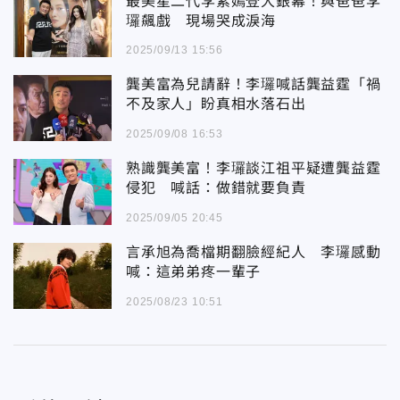
最美星二代李紫嫣登大銀幕！與爸爸李
㼈飆戲 現場哭成淚海
2025/09/13 15:56
龔美富為兒請辭！李㼈喊話龔益霆「禍
不及家人」盼真相水落石出
2025/09/08 16:53
熟識龔美富！李㼈談江祖平疑遭龔益霆
侵犯 喊話：做錯就要負責
2025/09/05 20:45
言承旭為喬檔期翻臉經紀人 李㼈感動
喊：這弟弟疼一輩子
2025/08/23 10:51