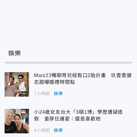
娛樂
Marz23暢聊育兒經鬆口2胎計畫 玖壹壹健
志甜曝婚禮時間點
7小時前
娛樂
小24歲女友台大「3碩1博」學歷遭疑造
假 姜厚任護愛：還是喜歡她
8小時前
娛樂