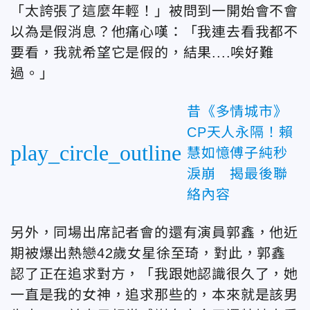
「太誇張了這麼年輕！」被問到一開始會不會
以為是假消息？他痛心嘆：「我連去看我都不
要看，我就希望它是假的，結果
....
唉好難
過。」
昔《多情城市》
CP天人永隔！賴
play_circle_outline
慧如憶傅子純秒
淚崩 揭最後聯
絡內容
另外，同場出席記者會的還有演員郭鑫，他近
期被爆出熱戀
42
歲女星徐至琦，對此，郭鑫
認了正在追求對方，「我跟她認識很久了，她
一直是我的女神，追求那些的，本來就是該男