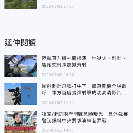
2023/03/31 17:37
延伸閱讀
陸航直升機神鷹操演 地獄火、刺針、
響尾蛇飛彈震撼齊射
2026/07/09 18:30
肩射刺針飛彈打中了！擊落靶機全場歡
呼 軍方首度實彈射擊成功高清影片曝
光
2026/07/07 21:34
獨家/街訪兩岸開戰意願曝光 意外截獲
警消爆料中央要求演練巷弄戰
2026/01/11 10:36