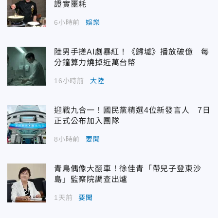
證實噩耗
6小時前
娛樂
陸男手搓AI劇暴紅！《歸墟》播放破億 每
分鐘算力燒掉近萬台幣
16小時前
大陸
迎戰九合一！國民黨精選4位新發言人 7日
正式公布加入團隊
8小時前
要聞
青鳥偶像大翻車！徐佳青「帶兒子登東沙
島」監察院調查出爐
1天前
要聞