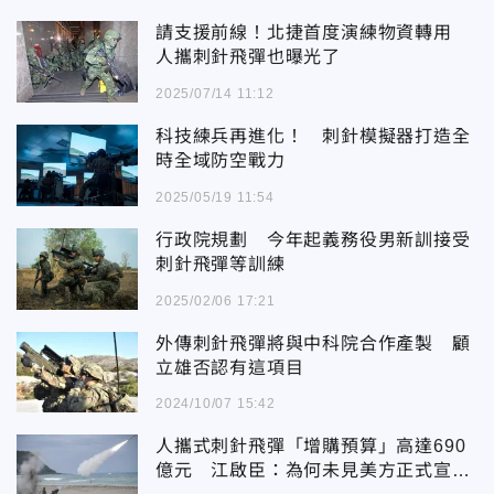
請支援前線！北捷首度演練物資轉用
人攜刺針飛彈也曝光了
2025/07/14 11:12
科技練兵再進化！ 刺針模擬器打造全
時全域防空戰力
2025/05/19 11:54
行政院規劃 今年起義務役男新訓接受
刺針飛彈等訓練
2025/02/06 17:21
外傳刺針飛彈將與中科院合作產製 顧
立雄否認有這項目
2024/10/07 15:42
人攜式刺針飛彈「增購預算」高達690
億元 江啟臣：為何未見美方正式宣