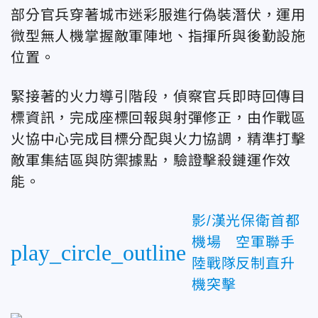
部分官兵穿著城市迷彩服進行偽裝潛伏，運用
微型無人機掌握敵軍陣地、指揮所與後勤設施
位置。
緊接著的火力導引階段，偵察官兵即時回傳目
標資訊，完成座標回報與射彈修正，由作戰區
火協中心完成目標分配與火力協調，精準打擊
敵軍集結區與防禦據點，驗證擊殺鏈運作效
能。
影/漢光保衛首都
機場 空軍聯手
play_circle_outline
陸戰隊反制直升
機突擊