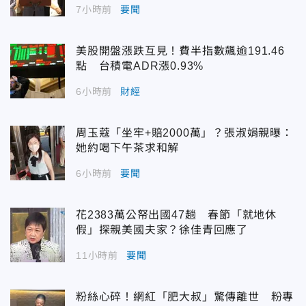
7小時前
要聞
美股開盤漲跌互見！費半指數飆逾191.46
點 台積電ADR漲0.93%
6小時前
財經
周玉蔻「坐牢+賠2000萬」？張淑娟親曝：
她約喝下午茶求和解
6小時前
要聞
花2383萬公帑出國47趟 春節「就地休
假」探親美國夫家？徐佳青回應了
11小時前
要聞
粉絲心碎！網紅「肥大叔」驚傳離世 粉專