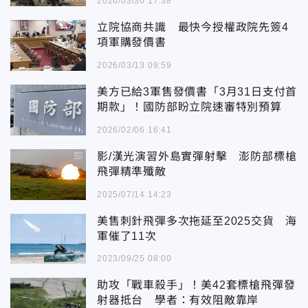
2026/03/30 17:38
立院協商共識 最快今授權政院先簽4
項軍購發價書
2026/03/13 09:59
美方已給3軍售發價書「3月31日支付首
期款」！國防部盼立院速審特別預算
2026/02/06 16:41
影/漢光演習外島實彈射擊 澎防部標槍
飛彈精準殲敵
2025/07/14 14:23
美售刺針飛彈多次拖延至2025交貨 海
軍催了11次
2023/09/25 08:00
助攻「戰車殺手」！美42套標槍飛彈發
射器抵台 學者：有效阻敵靠岸