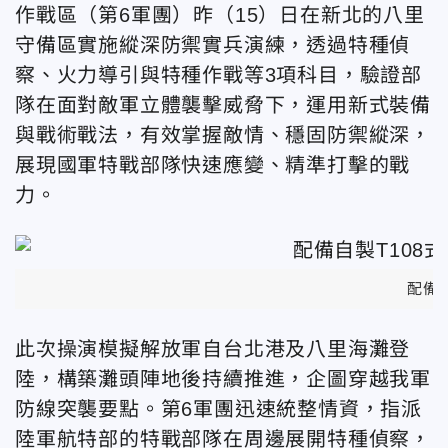
作戰區（第6軍團）昨（15）日在新北的八里
守備區實施縱深防禦實兵演練，透過特種偵
察、火力導引與特種作戰等3項科目，驗證部
隊在面對敵軍立體襲擊威脅下，運用新式裝備
與戰術戰法，有效掌握敵情、穩固防禦縱深，
展現國軍特戰部隊快速應變、精準打擊的戰
力。
配備
此次操演模擬解放軍自台北港及八里海灘登
陸，構築灘頭陣地後持續推進，企圖穿越我軍
防線突襲要點。第6軍團迅速統整情資，指派
陸軍航特部的特戰部隊在周邊展開特種偵察，