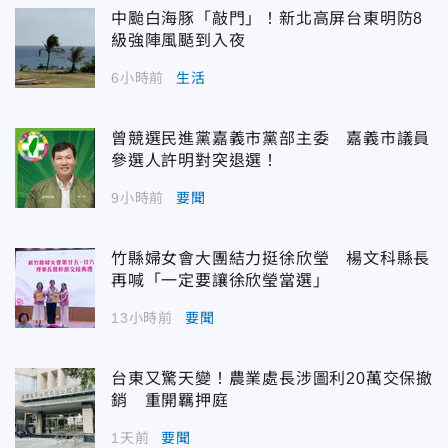
中颱白海豚「敲門」！新北高屏台東明防8
級強陣風颳到入夜
6小時前
生活
曾競選民進黨嘉義市黨部主委 嘉義市議員
參選人許明對突退選！
9小時前
要聞
竹縣婦女會大團結力挺徐欣瑩 楊文科縣長
再喊「一定要讓徐欣瑩當選」
13小時前
要聞
台東又驚天變！農業處長涉圖利20萬交保撤
銷 重開羈押庭
1天前
要聞