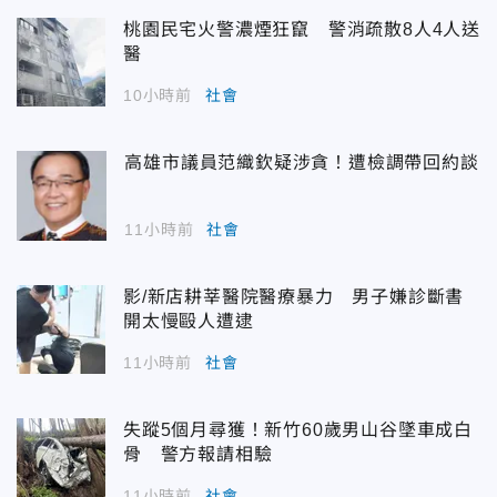
桃園民宅火警濃煙狂竄 警消疏散8人4人送
醫
10小時前
社會
高雄市議員范織欽疑涉貪！遭檢調帶回約談
11小時前
社會
影/新店耕莘醫院醫療暴力 男子嫌診斷書
開太慢毆人遭逮
11小時前
社會
失蹤5個月尋獲！新竹60歲男山谷墜車成白
骨 警方報請相驗
11小時前
社會