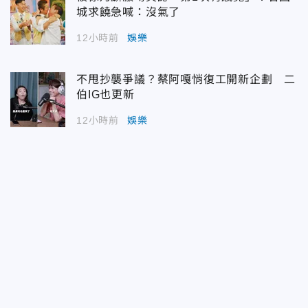
城求饒急喊：沒氣了
12小時前
娛樂
不甩抄襲爭議？蔡阿嘎悄復工開新企劃 二
伯IG也更新
12小時前
娛樂