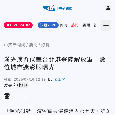
LIVE 24HR
決戰2026
即時
熱門
要聞
社會
娛樂
中天新聞網
要聞
總覽
漢光演習伏擊台北港登陸解放軍 數
位城市迷彩服曝光
發布:
2025/07/16 12:19
By
宋玉寧
share
分享：
play_arrow
「漢光41號」演習實兵演練進入第七天，第3