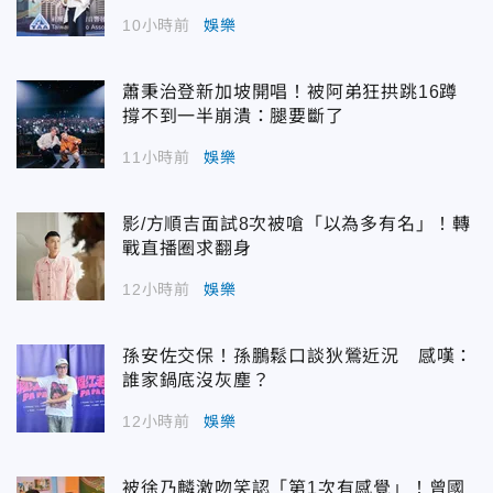
10小時前
娛樂
蕭秉治登新加坡開唱！被阿弟狂拱跳16蹲
撐不到一半崩潰：腿要斷了
11小時前
娛樂
影/方順吉面試8次被嗆「以為多有名」！轉
戰直播圈求翻身
12小時前
娛樂
孫安佐交保！孫鵬鬆口談狄鶯近況 感嘆：
誰家鍋底沒灰塵？
12小時前
娛樂
被徐乃麟激吻笑認「第1次有感覺」！曾國