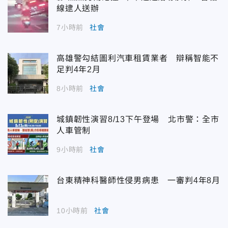
線逮人送辦
7小時前
社會
高雄警勾結圖利汽車租賃業者 辯稱智能不
足判4年2月
8小時前
社會
城鎮韌性演習8/13下午登場 北市警：全市
人車管制
9小時前
社會
台東精神科醫師性侵男病患 一審判4年8月
10小時前
社會