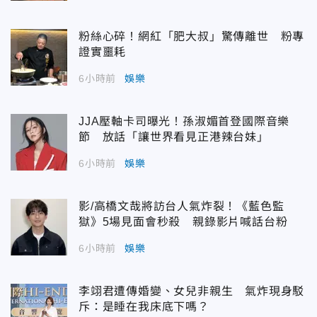
粉絲心碎！網紅「肥大叔」驚傳離世 粉專
證實噩耗
6小時前
娛樂
JJA壓軸卡司曝光！孫淑媚首登國際音樂
節 放話「讓世界看見正港辣台妹」
6小時前
娛樂
影/高橋文哉將訪台人氣炸裂！《藍色監
獄》5場見面會秒殺 親錄影片喊話台粉
6小時前
娛樂
李翊君遭傳婚變、女兒非親生 氣炸現身駁
斥：是睡在我床底下嗎？