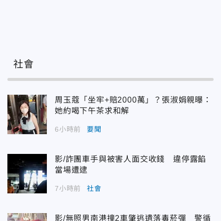
社會
周玉蔻「坐牢+賠2000萬」？張淑娟親曝：
她約喝下午茶求和解
6小時前
要聞
影/詐團車手與被害人面交收錢 違停露餡
當場遭逮
7小時前
社會
影/無照男南港撞2車肇逃遺落毒菸彈 警循