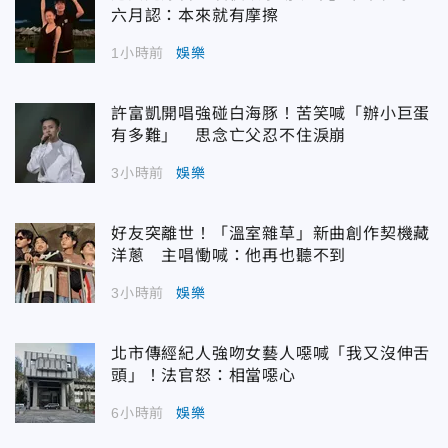
六月認：本來就有摩擦
1小時前
娛樂
許富凱開唱強碰白海豚！苦笑喊「辦小巨蛋
有多難」 思念亡父忍不住淚崩
3小時前
娛樂
好友突離世！「溫室雜草」新曲創作契機藏
洋蔥 主唱慟喊：他再也聽不到
3小時前
娛樂
北市傳經紀人強吻女藝人噁喊「我又沒伸舌
頭」！法官怒：相當噁心
6小時前
娛樂