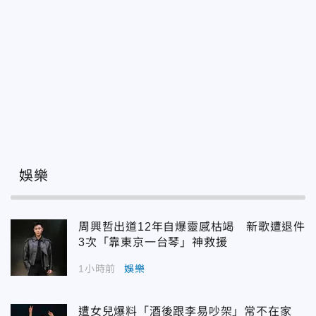
娛樂
周興哲出道12年自爆靈感枯竭 新歌遭退件
3次「靠東京一台琴」神救援
1小時前
娛樂
遭女兒爆料「酒後跟李易吵架」常不在家