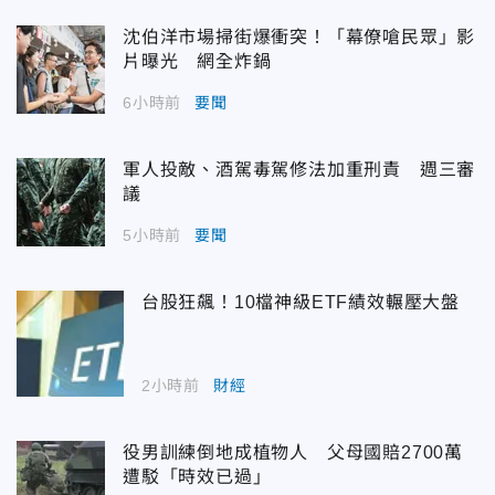
沈伯洋市場掃街爆衝突！「幕僚嗆民眾」影
片曝光 網全炸鍋
6小時前
要聞
軍人投敵、酒駕毒駕修法加重刑責 週三審
議
5小時前
要聞
台股狂飆！10檔神級ETF績效輾壓大盤
2小時前
財經
役男訓練倒地成植物人 父母國賠2700萬
遭駁「時效已過」