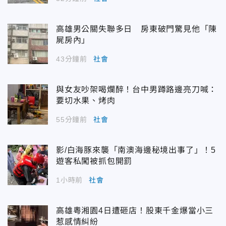
高雄男公關失聯多日 房東破門驚見他「陳
屍房內」
43分鐘前
社會
與女友吵架喝爛醉！台中男蹲路邊亮刀喊：
要切水果、烤肉
55分鐘前
社會
影/白海豚來襲「南澳海邊秘境出事了」！5
遊客私闖被抓包開罰
1小時前
社會
高雄粵湘園4日遭砸店！股東千金爆當小三
惹感情糾紛