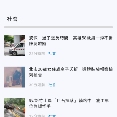
社會
驚悚！過了退房時間 高雄58歲男一絲不掛
陳屍旅館
22分鐘前
社會
北市20歲女住處產子夭折 遺體裝袋報案檢
列被告
30分鐘前
社會
影/新竹山區「巨石掉落」躺路中 施工單
位急調怪手
32分鐘前
社會