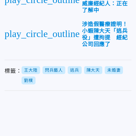
威廉經紀人：正在
了解中
涉造假醫療證明！
小蝦陳大天「逃兵
play_circle_outline
役」遭拘提 經紀
公司回應了
王大陸
閃兵藝人
逃兵
陳大天
未婚妻
標籤：
劉樸