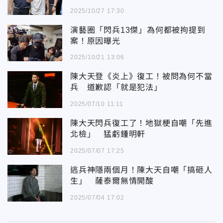
2025/10/27 17:30
演藝圈「閃兵13傑」為何都被拘提到
案！原因曝光
2025/10/21 13:06
陳大天登《炎上》復工！被問為何不當
兵 道歉認「就是犯法」
2025/07/10 11:11
陳大天閃兵復工了！地獄梗自嘲「先進
北檢」 猛虧鍾明軒
2025/07/07 17:25
逃兵神隱兩個月！陳大天自嘲「搞砸人
生」 薩泰爾無情開酸
2025/07/04 17:02