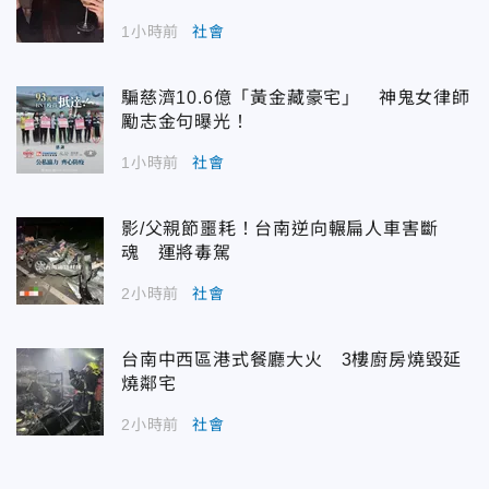
1小時前
社會
騙慈濟10.6億「黃金藏豪宅」 神鬼女律師
勵志金句曝光！
1小時前
社會
影/父親節噩耗！台南逆向輾扁人車害斷
魂 運將毒駕
2小時前
社會
台南中西區港式餐廳大火 3樓廚房燒毀延
燒鄰宅
2小時前
社會