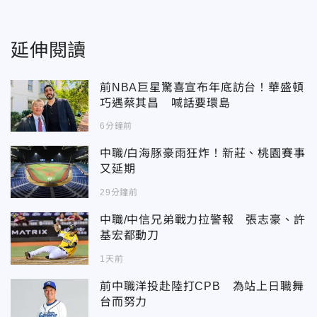
延伸閱讀
前NBA巨星驚喜宣布年底訪台！華盛頓
巧遇蔡其昌 喊話要環島
6分鐘前
中職/白海豚豪雨狂炸！新莊、桃園賽事
又延期
29分鐘前
中職/中信兄弟戰力拉警報 張志豪、許
基宏都動刀
1天前
前中職洋投赴陸打CPB 為站上日職舞
台而努力