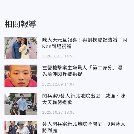
相關報導
陳大天元旦報喜！與劉樸登記結婚 阿
Ken到場祝福
2026/01/01 14:53
左營槍擊案主嫌驚人「第二身分」曝！
先前涉閃兵遭拘提
2025/12/09 14:07
閃兵案9藝人新北地院出庭 威廉、陳
大天鞠躬道歉
2025/10/27 18:36
藝人閃兵案新北地院今開庭 9男藝人
將到庭