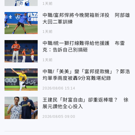
1天前
中職/富邦悍將今晚開箱新洋投 阿部雄
大回二軍訓練
1天前
中職/統一獅打線難得給他援護 布雷
克：告訴自己別搞砸
1天前
中職/「美美」變「富邦提款機」？鄭浩
均單季兩度被轟9分寫難堪紀錄
2026/08/06 15:14
王建民「財富自由」卻重返棒壇？ 徐
展元讚他全心投入
2026/08/05 09:00