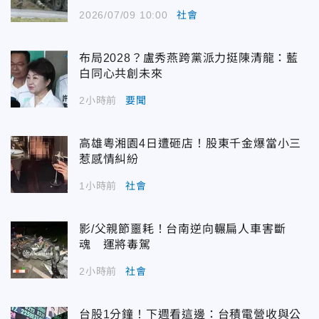
2026/07/09 10:00
社會
布局2028？盧秀燕跨黨派力挺陳清龍：藍
白同心共創未來
2小時前
要聞
高雄粵湘園4日遭砸店！股東千金爆當小三
惹感情糾紛
1小時前
社會
影/父親節噩耗！台南逆向輾扁人車害斷
魂 運將毒駕
2小時前
社會
台股1分鐘！下週看這邊：台積電營收與公