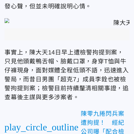
發心聲，但並未明確說明心情。
事實上，陳大天14日早上遭檢警拘提到案，
只見他頭戴鴨舌帽、臉戴口罩，身穿T恤與牛
仔褲現身，面對媒體全程低頭不語，迅速進入
警局，而昔日男團「超克7」成員李銓也被檢
警拘提到案；檢警目前持續釐清相關事證，追
查幕後主謀與更多涉案者。
陳零九捲閃兵案
遭拘提！ 經紀
play_circle_outline
公司曝「配合檢