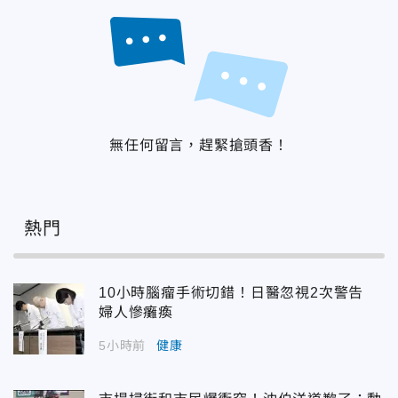
無任何留言，趕緊搶頭香！
熱門
10小時腦瘤手術切錯！日醫忽視2次警告
婦人慘癱瘓
5小時前
健康