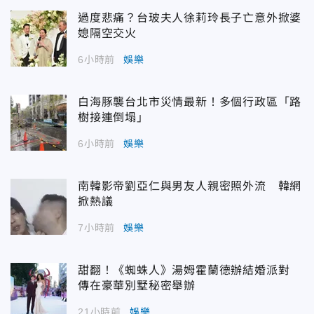
過度悲痛？台玻夫人徐莉玲長子亡意外掀婆
媳隔空交火
6小時前
娛樂
白海豚襲台北市災情最新！多個行政區「路
樹接連倒塌」
6小時前
娛樂
南韓影帝劉亞仁與男友人親密照外流 韓網
掀熱議
7小時前
娛樂
甜翻！《蜘蛛人》湯姆霍蘭德辦結婚派對
傳在豪華別墅秘密舉辦
21小時前
娛樂