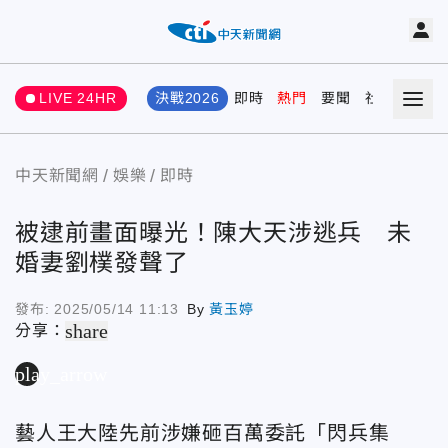
LIVE 24HR
決戰2026
即時
熱門
要聞
社會
娛樂
中天新聞網
娛樂
即時
被逮前畫面曝光！陳大天涉逃兵 未
婚妻劉樸發聲了
發布:
2025/05/14 11:13
By
黃玉婷
share
分享：
play_arrow
藝人王大陸先前涉嫌砸百萬委託「閃兵集