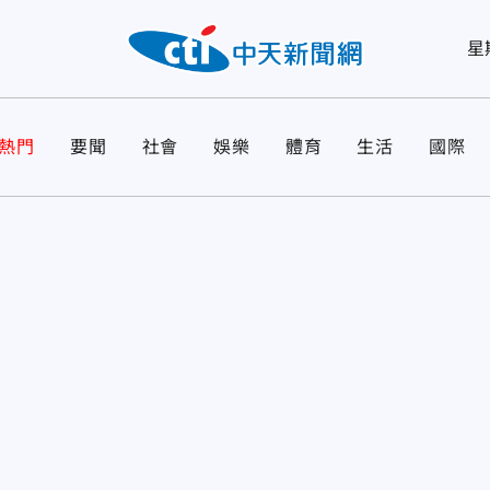
星
熱門
要聞
社會
娛樂
體育
生活
國際