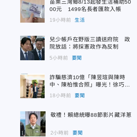
苗栗三灣鄉8/13起發生活補助50
00元 1499名長者匯款入帳
19小時前
生活
兒少帳戶在野版三讀送府院 政
院放話：將採憲政作為反制
5小時前
要聞
詐騙慈濟10億「陳昱瑄與陳時
中、陳柏惟合照」曝光！徐巧芯
震撼出手
18小時前
要聞
敬禮！賴總統曝88節影片藏洋蔥
2小時前
要聞