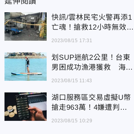
延伸閱讀
快訊/雲林民宅火警再添1
亡魂！搶救12小時無效、
兒燒死爸 逆子害3命
2023/08/15 17:31
划SUP迷航2公里！台東
男困成功漁港獲救 海巡
署：4個月已3起
2023/08/15 11:43
湖口服務區交易虛擬U幣
搶走963萬！4嫌遭判刑
還要賠錢
2023/08/15 10:29