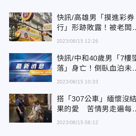
快訊/高雄男「摸進彩券
行」形跡敗露！被老闆
破頭送醫
2023/08/15 12:26
快訊/中和40歲男「7樓
落」身亡！倒臥血泊未
遺書
2023/08/15 10:33
搭「307公車」緬懷沒
果的愛 苦情男走遍每
站連鞋子都沒了
2023/08/15 08:12