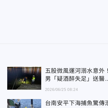
五股微風運河溺水意外
男「疑酒醉失足」送醫
救不治
2026/06/25 08:24
台南安平下海捕魚驚傳