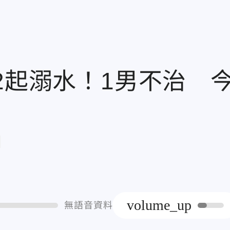
2起溺水！1男不治 
章
volume_up
無語音資料