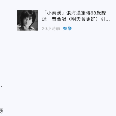
「小秦漢」張海漢驚傳68歲驟
逝 昔合唱〈明天會更好〉引追
憶
20小時前
娛樂
！
搶
溺