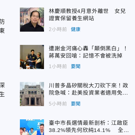
林慶順教授4月意外離世 女兒
證實保留養生網站
防
2小時前
健康
東
遭謝金河痛心轟「顛倒黑白」！
蔣萬安回嗆：記憶不會被洗掉
1小時前
要聞
深
川普多晶矽關稅大刀砍下來！政
院急喊：赴美投資業者適用免稅
生
配額
5小時前
要聞
臺中市長選情最新剖析：江啟臣
38.2%領先何欣純14.1% 全世