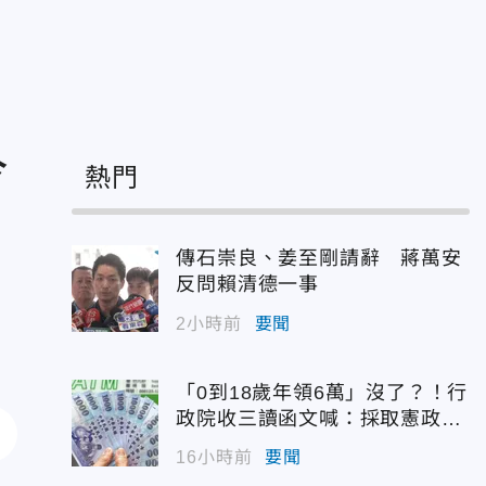
今
熱門
傳石崇良、姜至剛請辭 蔣萬安
反問賴清德一事
2小時前
要聞
「0到18歲年領6萬」沒了？！行
政院收三讀函文喊：採取憲政作
為
16小時前
要聞