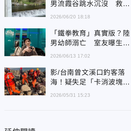
男流霞谷跳水沉沒 救起
命危搶救中
2026/06/20 18:18
「鐵拳教育」真實版？陸
男幼師溺亡 室友曝生前
遭家長園長施壓
2026/06/13 17:02
影/台南曾文溪口釣客落
海！疑失足「卡消波塊」
送醫不治
2026/05/31 15:23