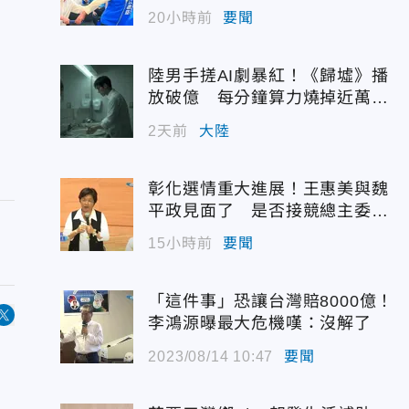
代支持度全面居首
20小時前
要聞
陸男手搓AI劇暴紅！《歸墟》播
放破億 每分鐘算力燒掉近萬台
幣
2天前
大陸
彰化選情重大進展！王惠美與魏
平政見面了 是否接競總主委態
度曝光
15小時前
要聞
「這件事」恐讓台灣賠8000億！
李鴻源曝最大危機嘆：沒解了
2023/08/14 10:47
要聞