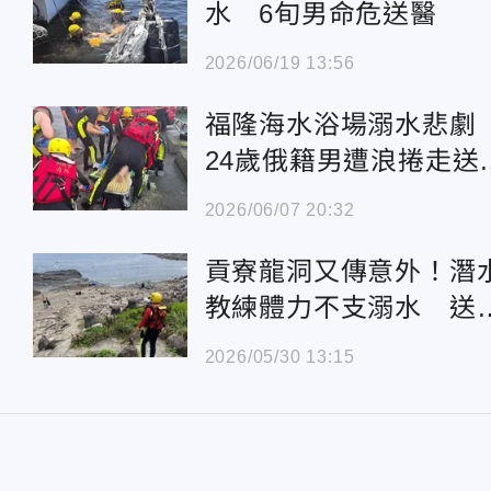
水 6旬男命危送醫
2026/06/19 13:56
福隆海水浴場溺水悲
24歲俄籍男遭浪捲走送
不治
2026/06/07 20:32
貢寮龍洞又傳意外！潛
教練體力不支溺水 送
搶救不治
2026/05/30 13:15