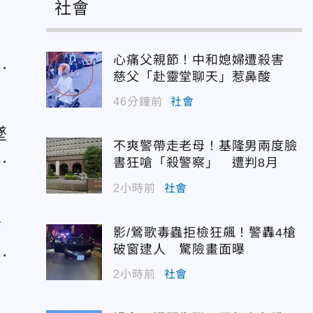
社會
心痛父親節！中和媳婦遭殺害
打
慈父「赴靈堂聊天」惹鼻酸
46分鐘前
社會
墜
不爽警帶走老母！基隆男兩度臉
留
書狂嗆「殺警察」 遭判8月
2小時前
社會
結
影/鶯歌毒蟲拒檢狂飆！警轟4槍
一
破窗逮人 驚險畫面曝
2小時前
社會