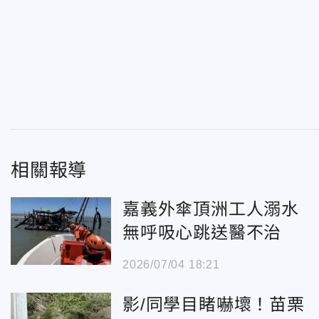
相關報導
嘉義外傘頂洲工人溺水
無呼吸心跳送醫不治
2026/07/04 18:21
影/同學目睹嚇壞！苗栗