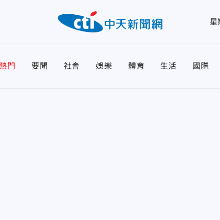
星
熱門
要聞
社會
娛樂
體育
生活
國際