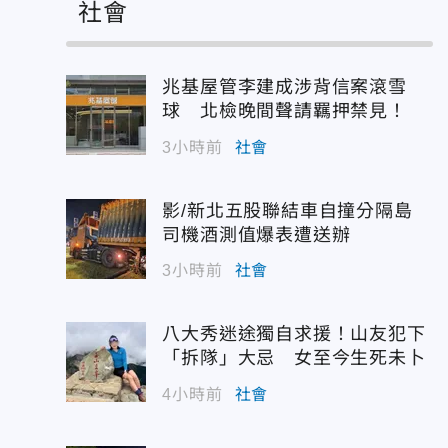
社會
兆基屋管李建成涉背信案滾雪
球 北檢晚間聲請羈押禁見！
3小時前
社會
影/新北五股聯結車自撞分隔島
司機酒測值爆表遭送辦
3小時前
社會
八大秀迷途獨自求援！山友犯下
「拆隊」大忌 女至今生死未卜
4小時前
社會