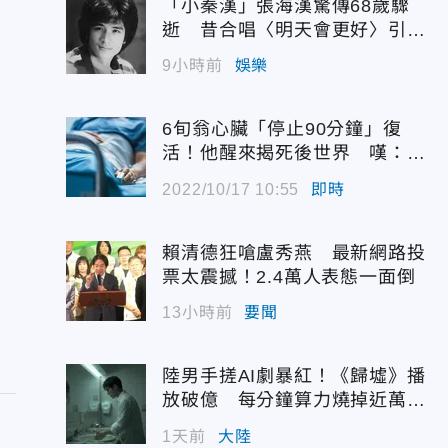
「小秦漢」張海漢驚傳68歲驟
逝 昔合唱〈明天會更好〉引追
憶
9小時前
娛樂
6旬翁心臟「停止90分鐘」復
活！他醒來揭死後世界 嘆：很
恐怖…
2022/10/17 10:55
即時
賴清德狂嗆盧秀燕 最新網路投
票太震撼！2.4萬人表態一面倒
13小時前
要聞
陸男手搓AI劇暴紅！《歸墟》播
放破億 每分鐘算力燒掉近萬台
幣
1天前
大陸