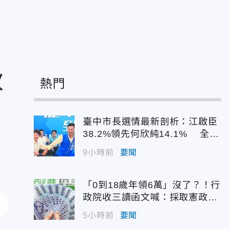
秋
熱門
臺中市長選情最新剖析：江啟臣
38.2%領先何欣純14.1% 全世
代支持度全面居首
9小時前
要聞
「0到18歲年領6萬」沒了？！行
政院收三讀函文喊：採取憲政作
為
5小時前
要聞