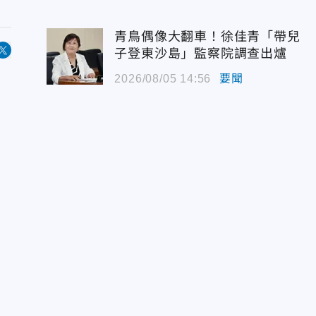
青鳥偶像大翻車！徐佳青「帶兒
子登東沙島」監察院調查出爐
2026/08/05 14:56
要聞