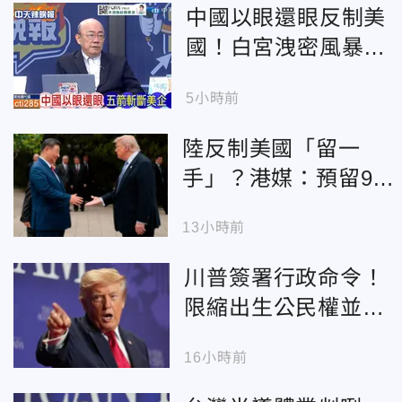
中國以眼還眼反制美
國！白宮洩密風暴再
掀川普怒火
5小時前
陸反制美國「留一
手」？港媒：預留9月
華府「習川會」對話
13小時前
空間
川普簽署行政命令！
限縮出生公民權並
「禁生育旅遊」打擊
16小時前
移民