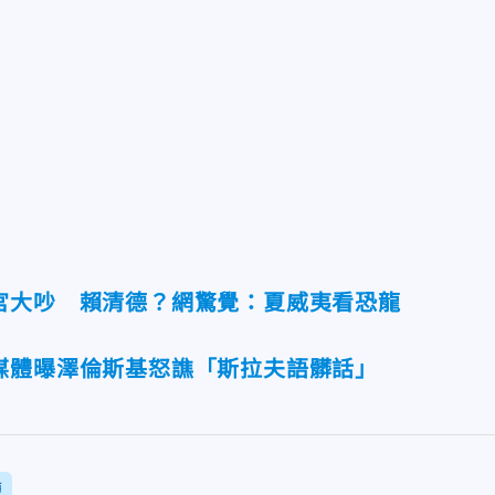
宮大吵 賴清德？網驚覺：夏威夷看恐龍
媒體曝澤倫斯基怒譙「斯拉夫語髒話」
論