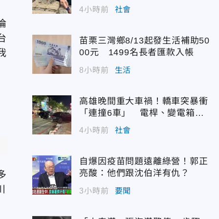
4小時前
社會
倫
台
苗栗三灣鄉8/13起發生活補助50
我
00元 1499名長者匯款入帳
8小時前
生活
高雄晚間重大車禍！轎車突暴衝
「連撞6車」 電桿、變電箱全
遭殃
4小時前
社會
自爆因疫苗問題遠離綠營！郭正
亮酸：他們跟沈伯洋有仇？
多
川
3小時前
要聞