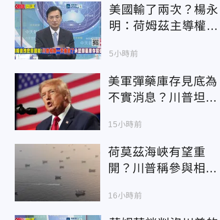
美國輸了兩次？楊永
明：荷姆茲主導權落
入伊朗
5小時前
美軍彈藥庫存見底為
不實消息？川普坦言
「部份武器消耗快」
15小時前
荷莫茲海峽有望重
開？川普稱參與相關
談判：可能很快有結
16小時前
果