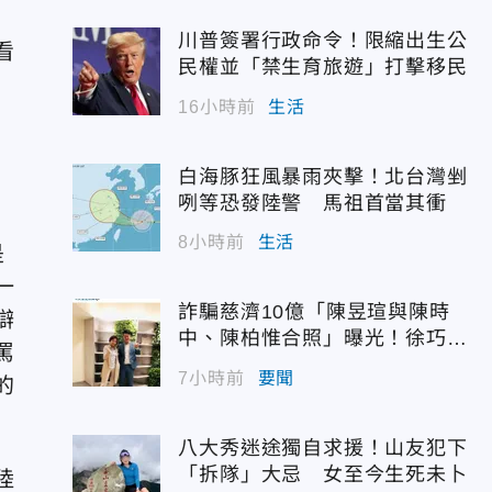
川普簽署行政命令！限縮出生公
看
民權並「禁生育旅遊」打擊移民
16小時前
生活
白海豚狂風暴雨夾擊！北台灣剉
咧等恐發陸警 馬祖首當其衝
8小時前
生活
是
一
詐騙慈濟10億「陳昱瑄與陳時
辯
中、陳柏惟合照」曝光！徐巧芯
罵
震撼出手
7小時前
要聞
的
八大秀迷途獨自求援！山友犯下
「拆隊」大忌 女至今生死未卜
陸