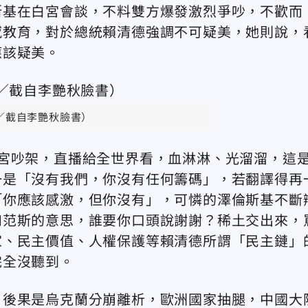
斯基在白宮會談，不料雙方爆發激烈爭吵，不歡而
撼教育，對於總統賴清德強調不可疑美，她則說，
應該疑美。
／截自李艷秋臉書）
宮吵架，直播給全世界看，血淋淋、光溜溜，這
一是「沒有我們，你沒有任何籌碼」，若翻譯得再
「你應該感激，但你沒有」，可憐的澤倫斯基不斷
和范斯的意思，誰要你口頭說謝謝？稀土交出來，
家、民主價值、人權保護等賴清德所謂「民主鏈」
完全沒聽到。
，後果是烏克蘭分崩離析，歐洲國家抽腿，中國大