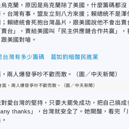
是烏克蘭，原因是烏克蘭除了美國，什麼籌碼都沒
塔，台灣有事，盟友立刻八方來援；賴總統不是澤
蘭；賴總統會死抱台灣晶片，跟美國說他不會出賣
「賣台」，賣給美國叫「民主供應鏈合作共贏」，
片跟美國對嗆。
思台灣有多少籌碼 葛如鈞暗酸民進黨
會面，兩人爆發爭吵不歡而散。（圖／中天新聞）
統對愛台灣的堅持，只要大罷免成功，把自己搞成
y thanks」，台灣就安全了。她開酸，看完「
美。