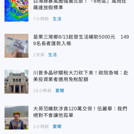
白海豚暴風圈強襲北部！「8地區」風雨狂
飆達放假標準
7小時前
生活
苗栗三灣鄉8/13起發生活補助5000元 149
9名長者匯款入帳
1天前
生活
川普多晶矽關稅大刀砍下來！政院急喊：赴
美投資業者適用免稅配額
15小時前
要聞
大哥范織欽涉貪120萬交保！伍麗華：我們
絕對不會讓他孤單
1小時前
要聞