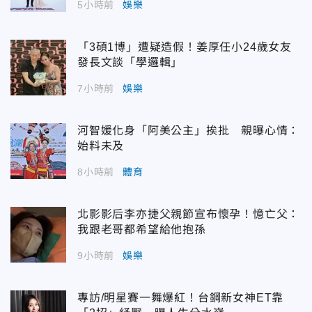
5小時前
娛樂
「3碩1博」遭疑造假！姜厚任小24歲女友
發長文談「學邏輯」
7小時前
娛樂
河智媛化身「阿美公主」挨批 親曝心情：
始料未及
8小時前
體育
北影影后李亦捷父親節宣布懷孕！憶亡父：
我跟老哥都希望給他抱孫
9小時前
娛樂
專訪/明星賽一舞爆紅！台鋼新女神ET靠