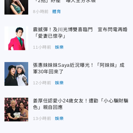
「2招」紓壓 曝人生分水嶺
8小時前
體育
震撼彈！及川光博雙喜臨門 宣布閃電再婚
「愛妻已懷孕」
11小時前
娛樂
張惠妹妹妹Saya近況曝光！「阿妹妹」成
軍30年回來了
12小時前
娛樂
姜厚任認愛小24歲女友！遭勸「小心騙財騙
色」親自回應
13小時前
娛樂