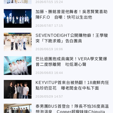
2026/07/15 15:24
加藤、勝銘曾是他舞者！吳思賢驚喜助
陣F.F.O 自嘲：快可以生出他
2026/07/07 17:15
SEVENTOEIGHT公開購物癖！王學駿
突「下跪求婚」告白團員
2026/06/19 16:06
巴比退團抱成員痛哭！VERA學文驚爆
曾二度想離開 吐低潮心聲
2026/06/03 16:44
KEYVITUP首來台被熱翻！18歲鮮肉狂
點珍奶豆花 曝老闆金在中私下面
2026/05/29 14:57
泰男團BUS首登台！隊長不怕36度高溫
想泡溫泉 Copper超寵妹妹Chiquita