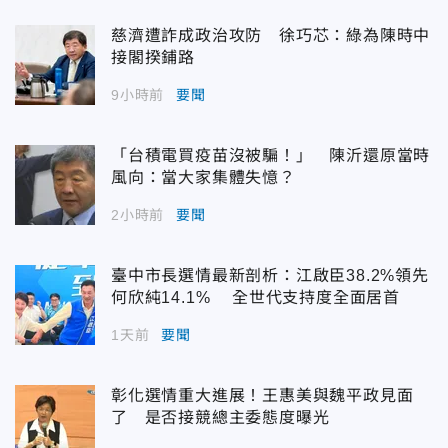
慈濟遭詐成政治攻防 徐巧芯：綠為陳時中
接閣揆鋪路
9小時前
要聞
「台積電買疫苗沒被騙！」 陳沂還原當時
風向：當大家集體失憶？
2小時前
要聞
臺中市長選情最新剖析：江啟臣38.2%領先
何欣純14.1% 全世代支持度全面居首
1天前
要聞
彰化選情重大進展！王惠美與魏平政見面
了 是否接競總主委態度曝光