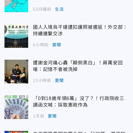
53分鐘前
生活
國人入境烏干達遭扣護照被遣返！外交部：
持續連繫交涉
6小時前
要聞
遭謝金河痛心轟「顛倒黑白」！蔣萬安回
嗆：記憶不會被洗掉
12小時前
要聞
「0到18歲年領6萬」沒了？！行政院收三
讀函文喊：採取憲政作為
1天前
要聞