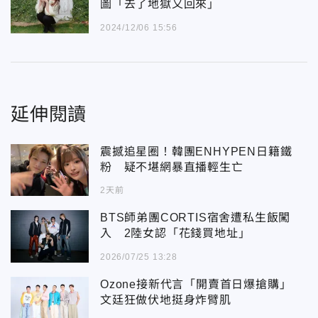
圖「去了地獄又回來」
2024/12/06 15:56
延伸閱讀
震撼追星圈！韓團ENHYPEN日籍鐵
粉 疑不堪網暴直播輕生亡
2天前
BTS師弟團CORTIS宿舍遭私生飯闖
入 2陸女認「花錢買地址」
2026/07/25 13:28
Ozone接新代言「開賣首日爆搶購」
文廷狂做伏地挺身炸臂肌