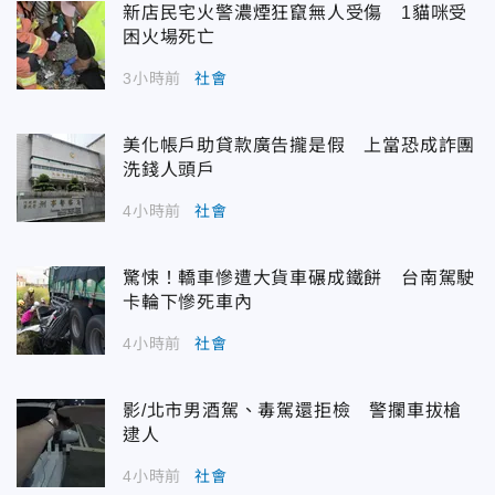
新店民宅火警濃煙狂竄無人受傷 1貓咪受
困火場死亡
3小時前
社會
美化帳戶助貸款廣告攏是假 上當恐成詐團
洗錢人頭戶
4小時前
社會
驚悚！轎車慘遭大貨車碾成鐵餅 台南駕駛
卡輪下慘死車內
4小時前
社會
影/北市男酒駕、毒駕還拒檢 警攔車拔槍
逮人
4小時前
社會