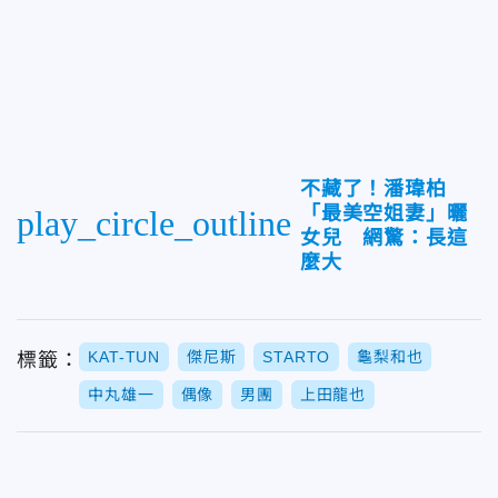
不藏了！潘瑋柏
「最美空姐妻」曬
play_circle_outline
女兒 網驚：長這
麼大
KAT-TUN
傑尼斯
STARTO
龜梨和也
標籤：
中丸雄一
偶像
男團
上田龍也