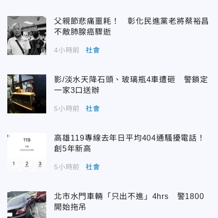
父親節悲痛噩耗！ 彰化民進黨老將蔡裕昌
不敵肺腺癌驟逝
4小時前
社會
影/淡水天降石頭、玻璃瓶4車遭砸 警鎖定
一家3口送辦
5小時前
社會
高雄119專線去年日平均404通騷擾電話！
創5年新高
5小時前
社會
北市水門車輛「只出不進」4hrs 警1800
開始拖吊