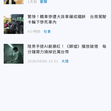
1天前
要聞
驚悚！轎車慘遭大貨車碾成鐵餅 台南駕駛
卡輪下慘死車內
4小時前
社會
陸男手搓AI劇暴紅！《歸墟》播放破億 每
分鐘算力燒掉近萬台幣
2026/08/06 13:21
大陸