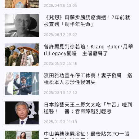
2026/04/26 13:05
《咒怨》齋藤步膀胱癌病逝！2年前就
被宣判「剩半年生命」
2025/06/12 15:02
曾許願見到徐若瑄！Klang Ruler7月華
山Legacy開唱 主唱發聲了
2025/05/22 15:46
濱田雅功宣布停工休養！妻子發聲 搭
檔松本人志涉性侵消失
2025/03/10 12:13
日本綜藝天王三野文太吃「牛舌」噎到
送醫！ 醫：吞嚥障礙別輕忽
2025/01/23 11:19
中山美穗陳屍浴缸！最後貼文PO一張