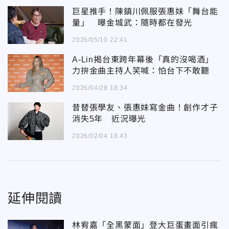
巨星推手！陳鎮川佩服張惠妹「舞台能
量」 曝金城武：隨時都在發光
2026/05/10 22:41
A-Lin揭台東跨年幕後「真的沒喝酒」
力拚金曲主持人笑喊：怕台下不敢聽
2026/04/28 18:34
昔替張學友、張惠妹寫金曲！創作才子
消失5年 近況曝光
2026/02/04 18:43
延伸閱讀
林宥嘉「全黑蒙面」登大巨蛋畫面引瘋