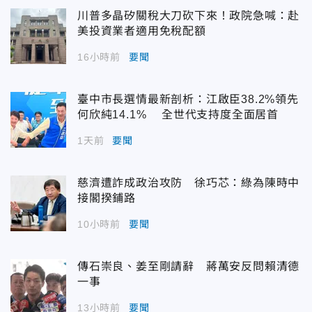
川普多晶矽關稅大刀砍下來！政院急喊：赴
美投資業者適用免稅配額
16小時前
要聞
臺中市長選情最新剖析：江啟臣38.2%領先
何欣純14.1% 全世代支持度全面居首
1天前
要聞
慈濟遭詐成政治攻防 徐巧芯：綠為陳時中
接閣揆鋪路
10小時前
要聞
傳石崇良、姜至剛請辭 蔣萬安反問賴清德
一事
13小時前
要聞