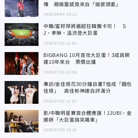
傳 親揭靈感竟來自「搶匪頭套」
2026/08/04 15:31
中職/富邦悍將邀超狂韓團卡司！ S
J、孝琳、溫流登大巨蛋
2026/07/30 11:34
BIGBANG 10月首攻大巨蛋！3成員睽
違10年來台 票價出爐
2026/07/29 10:36
專訪/金佳垠花30分鐘自畫T恤成「麵包
佳垠」 高佳彬神速自評滿分
2026/07/22 11:34
影/中職明星賽首合體應援！JJUBI、金
娜妍「大巨蛋搞笑飆車」
2026/07/20 15:36