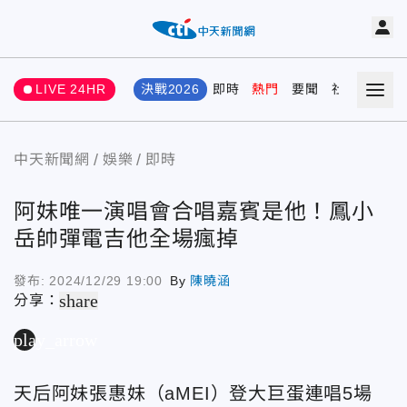
LIVE 24HR
決戰2026
即時
熱門
要聞
社會
娛樂
中天新聞網
娛樂
即時
阿妹唯一演唱會合唱嘉賓是他！鳳小
岳帥彈電吉他全場瘋掉
發布:
2024/12/29 19:00
By
陳曉涵
share
分享：
play_arrow
天后阿妹張惠妹（aMEI）登大巨蛋連唱5場