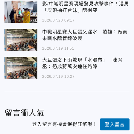
影/中職明星賽現場驚見攻擊事件！港男
「皮帶抽打台妹」釀衝突
2026/07/20 09:17
中職明星賽大巨蛋又漏水 遠雄：廠商
未斷水釀管線破裂
2026/07/19 11:51
大巨蛋沒下雨驚現「水瀑布」 陳宥
丞：恐成蔣萬安連任路障
2026/07/19 10:27
留言衝人氣
登入留言有機會獲得旺幣哦！
登入留言