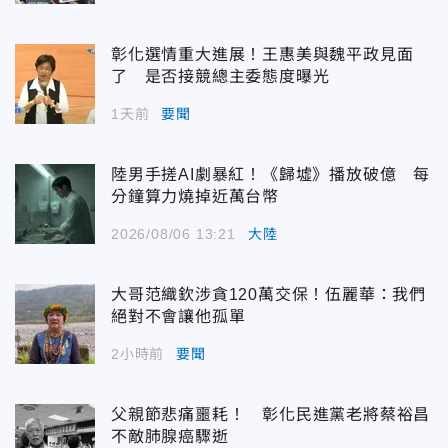
彰化選情重大進展！王惠美與魏平政見面
了 是否接競總主委態度曝光
1天前
要聞
陸男手搓AI劇暴紅！《歸墟》播放破億 每
分鐘算力燒掉近萬台幣
2026/08/06 13:21
大陸
大哥范織欽涉貪120萬交保！伍麗華：我們
絕對不會讓他孤單
2小時前
要聞
父親節悲痛噩耗！ 彰化民進黨老將蔡裕昌
不敵肺腺癌驟逝