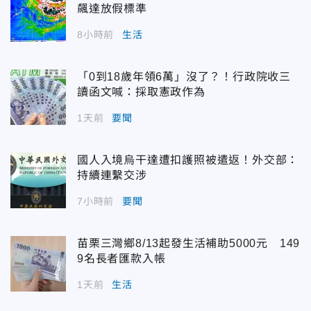
飆達放假標準
8小時前
生活
「0到18歲年領6萬」沒了？！行政院收三
讀函文喊：採取憲政作為
1天前
要聞
國人入境烏干達遭扣護照被遣返！外交部：
持續連繫交涉
7小時前
要聞
苗栗三灣鄉8/13起發生活補助5000元 149
9名長者匯款入帳
1天前
生活