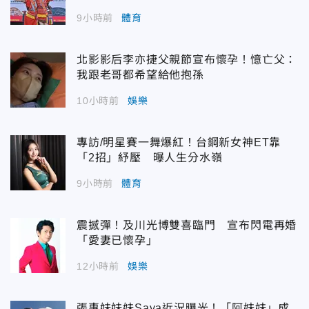
9小時前
體育
北影影后李亦捷父親節宣布懷孕！憶亡父：
我跟老哥都希望給他抱孫
10小時前
娛樂
專訪/明星賽一舞爆紅！台鋼新女神ET靠
「2招」紓壓 曝人生分水嶺
9小時前
體育
震撼彈！及川光博雙喜臨門 宣布閃電再婚
「愛妻已懷孕」
12小時前
娛樂
張惠妹妹妹Saya近況曝光！「阿妹妹」成