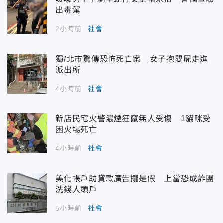
出毒駕
2小時前
社會
獨/北市驚傳恐怖死亡案 女子抱嬰屍走進
派出所
4小時前
社會
新店民宅火警濃煙狂竄無人受傷 1貓咪受
困火場死亡
4小時前
社會
美化帳戶助貸款廣告攏是假 上當恐成詐團
洗錢人頭戶
5小時前
社會