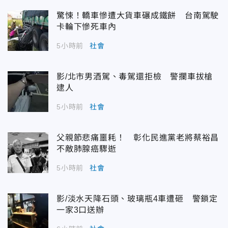
驚悚！轎車慘遭大貨車碾成鐵餅 台南駕駛
卡輪下慘死車內
5小時前
社會
影/北市男酒駕、毒駕還拒檢 警攔車拔槍
逮人
5小時前
社會
父親節悲痛噩耗！ 彰化民進黨老將蔡裕昌
不敵肺腺癌驟逝
5小時前
社會
影/淡水天降石頭、玻璃瓶4車遭砸 警鎖定
一家3口送辦