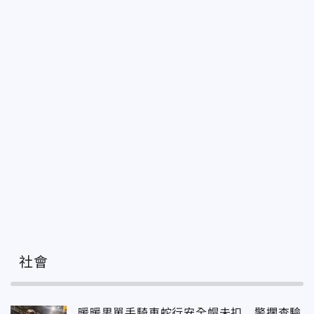
社會
暖暖男單手騎車蛇行安全帽未扣 警攔查驗