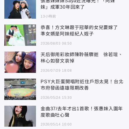
張惠妹妹妹Saya近況曝光！「阿妹
妹」成軍30年回來了
13小時前
恭喜！方文琳跟于冠華的女兒要嫁了
準女婿是阿妹經紀人姪子
2026/08/03 08:50
天后御用彩妝師陳聆薇驟逝 徐若瑄、
林心如發文哀悼
2026/07/29 18:08
PSY大巨蛋開唱附近住戶怨太晃！台北
市府發函遠雄限期改善
2026/05/24 15:30
金曲37/去年才出1首歌！張惠妹入圍年
度歌曲吐心聲
2026/05/14 10:00