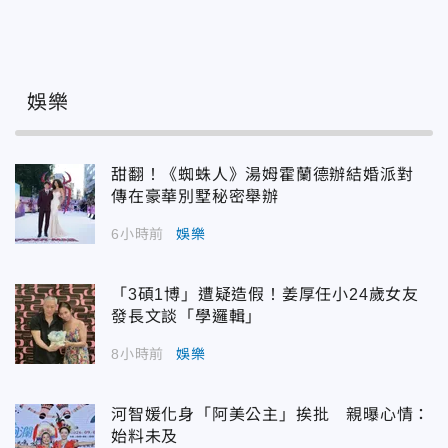
娛樂
甜翻！《蜘蛛人》湯姆霍蘭德辦結婚派對
傳在豪華別墅秘密舉辦
6小時前
娛樂
「3碩1博」遭疑造假！姜厚任小24歲女友
發長文談「學邏輯」
8小時前
娛樂
河智媛化身「阿美公主」挨批 親曝心情：
始料未及