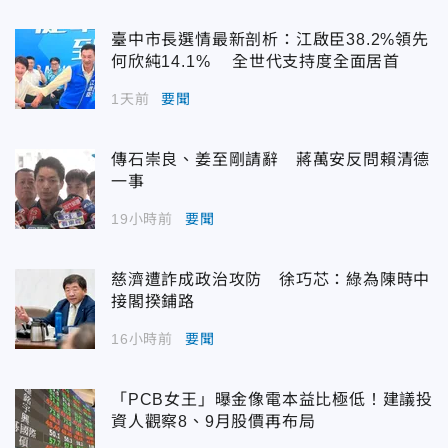
臺中市長選情最新剖析：江啟臣38.2%領先
何欣純14.1% 全世代支持度全面居首
1天前
要聞
傳石崇良、姜至剛請辭 蔣萬安反問賴清德
一事
19小時前
要聞
慈濟遭詐成政治攻防 徐巧芯：綠為陳時中
接閣揆鋪路
16小時前
要聞
「PCB女王」曝金像電本益比極低！建議投
資人觀察8、9月股價再布局