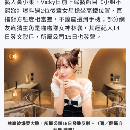
藝人黃小柔、Vicky日前上綜藝節目《小姐不
熙娣》爆料遇2位後輩女星搶坐高鐵位置，直
指對方態度相當差，不讓座還滑手機；部分網
友瘋猜主角是啦啦隊女神林襄，其經紀人14
日發文駁斥，所屬公司15日也發聲。
林襄被爆耍大牌，所屬公司15日發聲反駁。（圖／翻攝自
林襄 臉書）