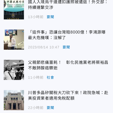
國人入境烏干達遭扣護照被遣返！外交部：
持續連繫交涉
13小時前
要聞
「這件事」恐讓台灣賠8000億！李鴻源曝
最大危機嘆：沒解了
2023/08/14 10:47
要聞
父親節悲痛噩耗！ 彰化民進黨老將蔡裕昌
不敵肺腺癌驟逝
11小時前
社會
川普多晶矽關稅大刀砍下來！政院急喊：赴
美投資業者適用免稅配額
22小時前
要聞