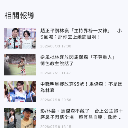
相關報導
趙正平讚林襄「主持界榜一女神」 小
S氣喊：那你去上她節目啊！
2026/08/03 17:30
逆風批林襄放閃馬傑森「不尊重人」
情色教主說話了
2026/07/21 11:47
中職明星賽改穿95號！馬傑森：不是因
為林襄
2026/07/18 20:56
影/林襄、馬傑森不藏了！台上公主抱＋
磨鼻子閃瞎全場 蔡其昌自嘲：像證婚
人
2026/07/18 13:15