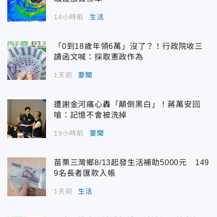
14小時前
生活
「0到18歲年領6萬」沒了？！行政院收三
讀函文喊：採取憲政作為
1天前
要聞
遭謝金河痛心轟「顛倒黑白」！蔣萬安回
嗆：記憶不會被洗掉
19小時前
要聞
苗栗三灣鄉8/13起發生活補助5000元 149
9名長者匯款入帳
1天前
生活