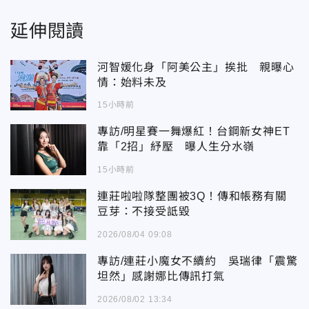
延伸閱讀
河智媛化身「阿美公主」挨批 親曝心
情：始料未及
15小時前
專訪/明星賽一舞爆紅！台鋼新女神ET
靠「2招」紓壓 曝人生分水嶺
15小時前
連莊啦啦隊整團被3Q！傳和帳務有關
豆芽：不接受詆毀
2026/08/04 09:08
專訪/連莊小魔女不續約 吳瑞律「震驚
坦然」感謝娜比傳訊打氣
2026/08/02 13:34