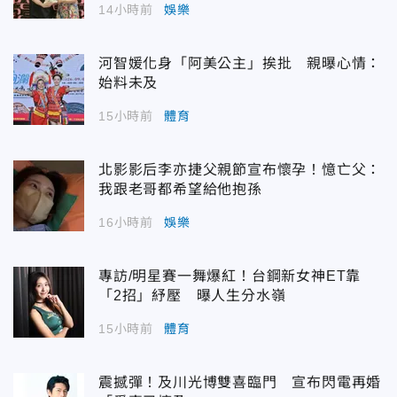
14小時前
娛樂
河智媛化身「阿美公主」挨批 親曝心情：
始料未及
15小時前
體育
北影影后李亦捷父親節宣布懷孕！憶亡父：
我跟老哥都希望給他抱孫
16小時前
娛樂
專訪/明星賽一舞爆紅！台鋼新女神ET靠
「2招」紓壓 曝人生分水嶺
15小時前
體育
震撼彈！及川光博雙喜臨門 宣布閃電再婚