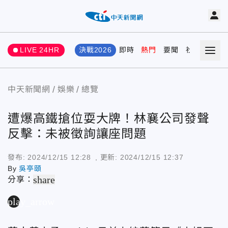
LIVE 24HR
決戰2026
即時
熱門
要聞
社會
娛樂
中天新聞網
娛樂
總覽
遭爆高鐵搶位耍大牌！林襄公司發聲
反擊：未被徵詢讓座問題
發布:
2024/12/15 12:28
, 更新:
2024/12/15 12:37
By
吳亭頤
share
分享：
play_arrow