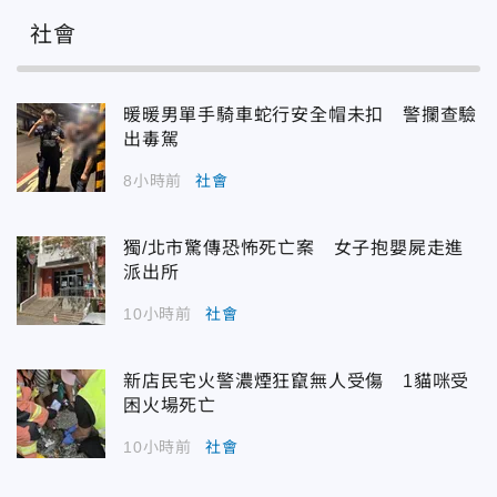
社會
暖暖男單手騎車蛇行安全帽未扣 警攔查驗
出毒駕
8小時前
社會
獨/北市驚傳恐怖死亡案 女子抱嬰屍走進
派出所
10小時前
社會
新店民宅火警濃煙狂竄無人受傷 1貓咪受
困火場死亡
10小時前
社會