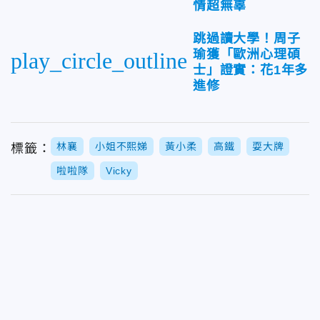
情超無辜
跳過讀大學！周子
瑜獲「歐洲心理碩
play_circle_outline
士」證實：花1年多
進修
林襄
小姐不熙娣
黃小柔
高鐵
耍大牌
標籤：
啦啦隊
Vicky