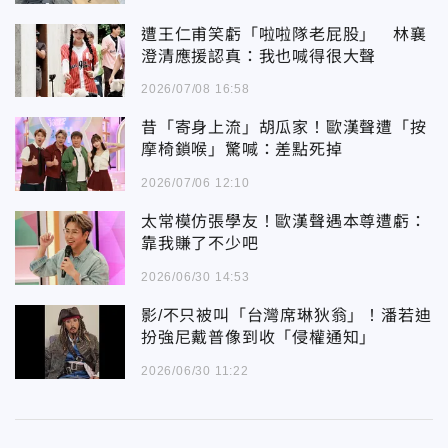
遭王仁甫笑虧「啦啦隊老屁股」 林襄
澄清應援認真：我也喊得很大聲
2026/07/08 16:58
昔「寄身上流」胡瓜家！歐漢聲遭「按
摩椅鎖喉」驚喊：差點死掉
2026/07/06 12:10
太常模仿張學友！歐漢聲遇本尊遭虧：
靠我賺了不少吧
2026/06/30 14:53
影/不只被叫「台灣席琳狄翁」！潘若迪
扮強尼戴普像到收「侵權通知」
2026/06/30 11:22