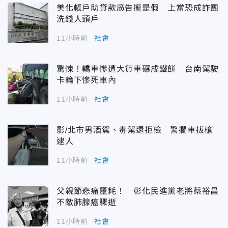
美化帳戶助貸款廣告攏是假 上當恐成詐團
洗錢人頭戶
11小時前
社會
驚悚！轎車慘遭大貨車碾成鐵餅 台南駕駛
卡輪下慘死車內
11小時前
社會
影/北市男酒駕、毒駕還拒檢 警攔車拔槍
逮人
11小時前
社會
父親節悲痛噩耗！ 彰化民進黨老將蔡裕昌
不敵肺腺癌驟逝
11小時前
社會