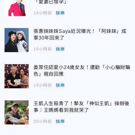
「愛妻已懷孕」
18小時前
娛樂
張惠妹妹妹Saya近況曝光！「阿妹妹」成
軍30年回來了
19小時前
娛樂
姜厚任認愛小24歲女友！遭勸「小心騙財騙
色」親自回應
19小時前
娛樂
王凱人生殺青了！摯友「神似王凱」操辦後
事：王媽媽看到我就哭了
20小時前
娛樂