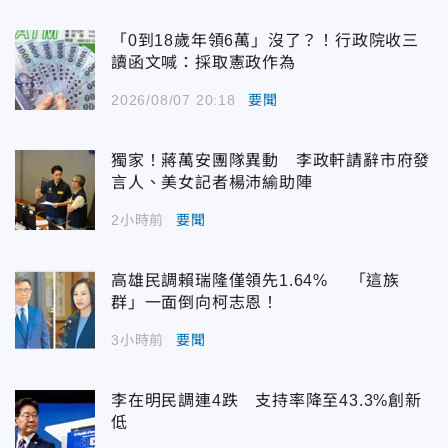
「0到18歲年領6萬」沒了？！行政院收三
讀函文喊：採取憲政作為
2026/08/07 20:18
要聞
獨家！蔣萬安團隊異動 李政軒請辭市府發
言人、美女記者楊沛緰助陣
2小時前
要聞
高雄民調賴瑞隆僅領先1.64% 「這族
群」一面倒向柯志恩！
3小時前
要聞
李在明民調連4跌 支持率降至43.3%創新
低