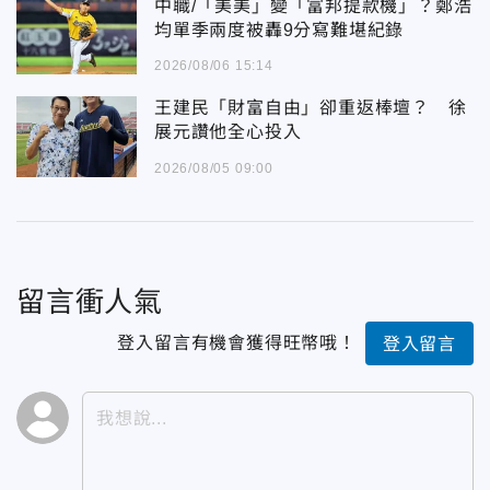
中職/「美美」變「富邦提款機」？鄭浩
均單季兩度被轟9分寫難堪紀錄
2026/08/06 15:14
王建民「財富自由」卻重返棒壇？ 徐
展元讚他全心投入
2026/08/05 09:00
留言衝人氣
登入留言有機會獲得旺幣哦！
登入留言