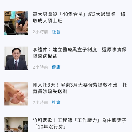
高大男虐殺「40隻倉鼠」記2大過畢業 錄
取成大碩士班
2小時前
社會
李禮仲：建立醫療黑盒子制度 還原事實保
障醫病權益
2小時前
健康
剛入托3天！屏東3月大嬰發紫搶救不治 托
育員涉疏失送辦
2小時前
社會
竹科悲歌！工程師「工作壓力」為由跟妻子
「10年沒行房」