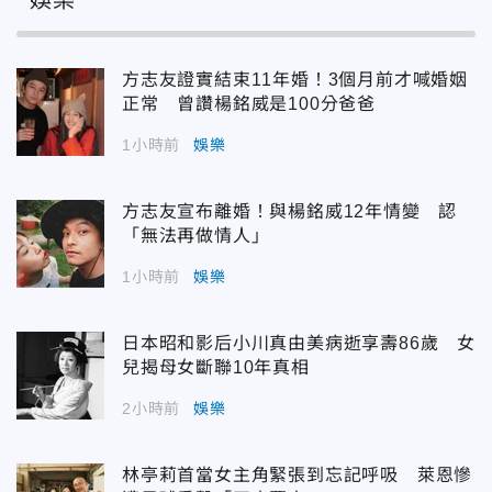
娛樂
方志友證實結束11年婚！3個月前才喊婚姻
正常 曾讚楊銘威是100分爸爸
1小時前
娛樂
方志友宣布離婚！與楊銘威12年情變 認
「無法再做情人」
1小時前
娛樂
日本昭和影后小川真由美病逝享壽86歲 女
兒揭母女斷聯10年真相
2小時前
娛樂
林亭莉首當女主角緊張到忘記呼吸 萊恩慘