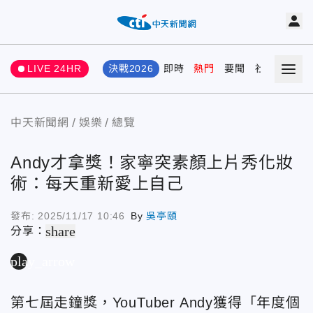
LIVE 24HR
決戰2026
即時
熱門
要聞
社會
娛樂
中天新聞網
娛樂
總覽
Andy才拿獎！家寧突素顏上片秀化妝
術：每天重新愛上自己
發布:
2025/11/17 10:46
By
吳亭頤
share
分享：
play_arrow
第七屆走鐘獎，YouTuber Andy獲得「年度個