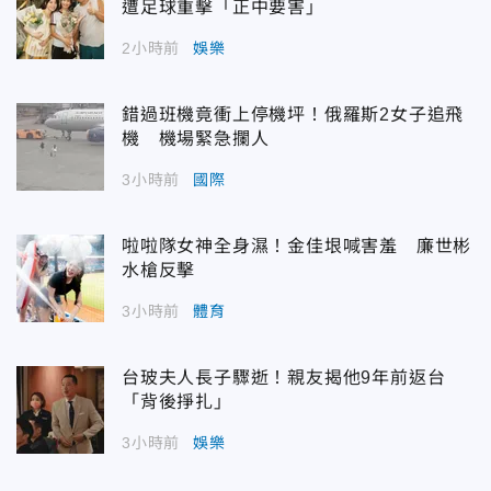
遭足球重擊「正中要害」
2小時前
娛樂
錯過班機竟衝上停機坪！俄羅斯2女子追飛
機 機場緊急攔人
3小時前
國際
啦啦隊女神全身濕！金佳垠喊害羞 廉世彬
水槍反擊
3小時前
體育
台玻夫人長子驟逝！親友揭他9年前返台
「背後掙扎」
3小時前
娛樂