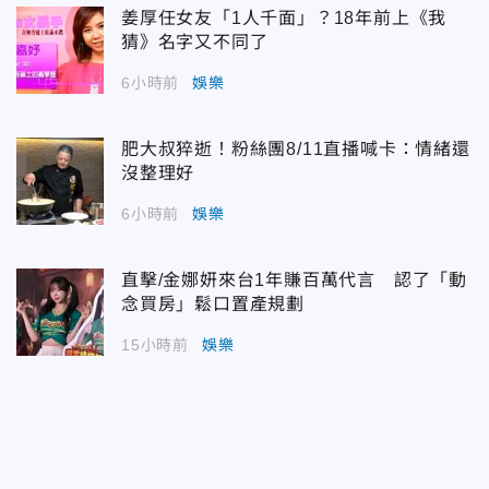
姜厚任女友「1人千面」？18年前上《我
猜》名字又不同了
6小時前
娛樂
肥大叔猝逝！粉絲團8/11直播喊卡：情緒還
沒整理好
6小時前
娛樂
直擊/金娜妍來台1年賺百萬代言 認了「動
念買房」鬆口置產規劃
15小時前
娛樂