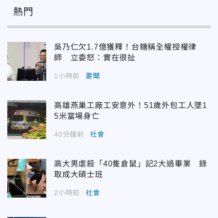
熱門
吳乃仁欠1.7億獲釋！台糖稱全權授權律
師 立委怒：實在很扯
1小時前
要聞
高雄燕巢工廠工安意外！51歲外包工人墜1
5米當場身亡
40分鐘前
社會
高大男虐殺「40隻倉鼠」記2大過畢業 錄
取成大碩士班
2小時前
社會