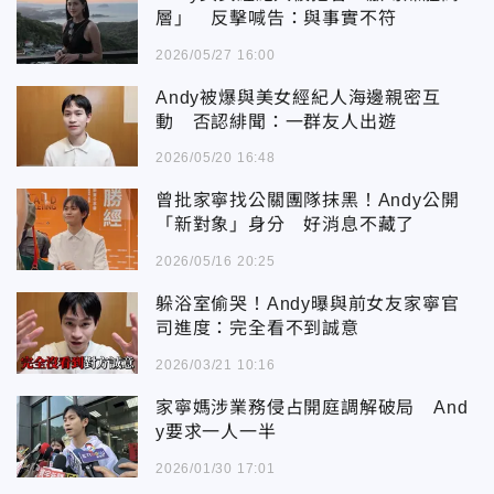
層」 反擊喊告：與事實不符
2026/05/27 16:00
Andy被爆與美女經紀人海邊親密互
動 否認緋聞：一群友人出遊
2026/05/20 16:48
曾批家寧找公關團隊抹黑！Andy公開
「新對象」身分 好消息不藏了
2026/05/16 20:25
躲浴室偷哭！Andy曝與前女友家寧官
司進度：完全看不到誠意
2026/03/21 10:16
家寧媽涉業務侵占開庭調解破局 And
y要求一人一半
2026/01/30 17:01