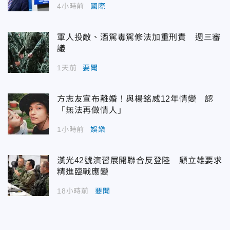
4小時前
國際
軍人投敵、酒駕毒駕修法加重刑責 週三審
議
1天前
要聞
方志友宣布離婚！與楊銘威12年情變 認
「無法再做情人」
1小時前
娛樂
漢光42號演習展開聯合反登陸 顧立雄要求
精進臨戰應變
18小時前
要聞