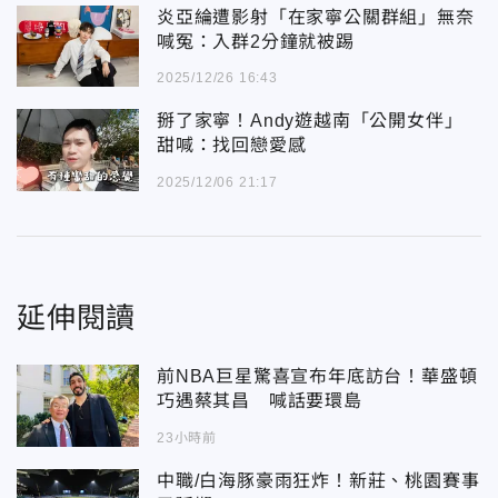
炎亞綸遭影射「在家寧公關群組」無奈
喊冤：入群2分鐘就被踢
2025/12/26 16:43
掰了家寧！Andy遊越南「公開女伴」
甜喊：找回戀愛感
2025/12/06 21:17
延伸閱讀
前NBA巨星驚喜宣布年底訪台！華盛頓
巧遇蔡其昌 喊話要環島
23小時前
中職/白海豚豪雨狂炸！新莊、桃園賽事