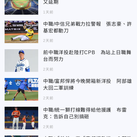
又延期
1天前
中職/中信兄弟戰力拉警報 張志豪、許
基宏都動刀
2天前
前中職洋投赴陸打CPB 為站上日職舞
台而努力
2天前
中職/富邦悍將今晚開箱新洋投 阿部雄
大回二軍訓練
2天前
中職/統一獅打線難得給他援護 布雷
克：告訴自己別搞砸
2天前