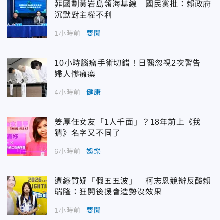
菲國劃黃岩島領海基線 國民黨批：賴政府
沉默對主權不利
1小時前
要聞
10小時腦瘤手術切錯！日醫忽視2次警告
婦人慘癱瘓
4小時前
健康
姜厚任女友「1人千面」？18年前上《我
猜》名字又不同了
6小時前
娛樂
遭綠質疑「假五五波」 柯志恩競辦反酸賴
瑞隆：狂開後援會造勢沒效果
1小時前
要聞