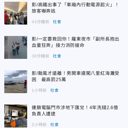
影/高鐵出事了「車廂內行動電源起火」！
旅客嚇奔逃
43分鐘前
社會
影/一定要救回你！羅東夜市「副所長抱出
血童狂奔」接力消防搶命
38分鐘前
社會
影/颱風才遠離！男開車違闖八里紅海灘受
困 最高罰25萬
1小時前
社會
連鎖電腦門市涉地下匯兌！4年洗錢2.6億
負責人遭逮
2小時前
社會