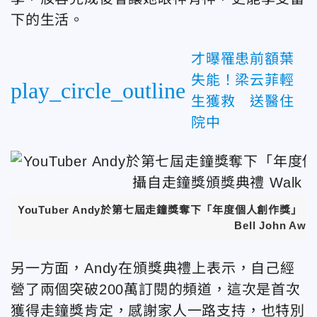
下的生活。
才曝罹患前額葉
失能！梁云菲輕
play_circle_outline
生獲救 送醫住
院中
YouTuber Andy於第七屆走鐘獎奪下「年度個人創作獎」
，
Bell John Awa
另一方面，Andy在頒獎典禮上表示，自己經
營了兩個突破200萬訂閱的頻道，這次是首次
獲得走鐘獎肯定，感謝家人一路支持，也特別