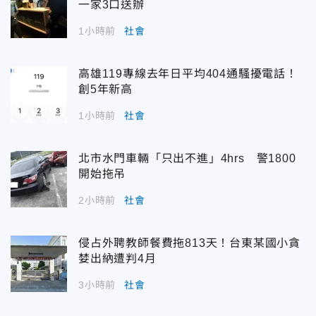
一家3口送辦
1小時前
社會
高雄119專線去年日平均404通騷擾電話！
創5年新高
1小時前
社會
北市水門車輛「只出不進」4hrs 警1800
開始拖吊
2小時前
社會
侵占外聘教師餐費拖813天！台東某國小貪
婪出納遭判4月
3小時前
社會