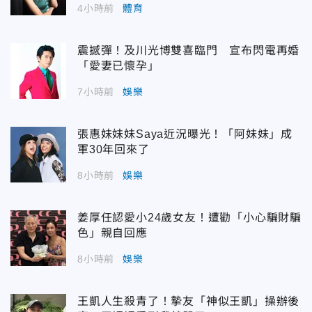
4小時前
體育
震撼彈！及川光博雙喜臨門 宣布閃電再婚
「愛妻已懷孕」
7小時前
娛樂
張惠妹妹妹Saya近況曝光！「阿妹妹」成
軍30年回來了
8小時前
娛樂
姜厚任認愛小24歲女友！遭勸「小心騙財騙
色」親自回應
8小時前
娛樂
王凱人生殺青了！摯友「神似王凱」操辦後