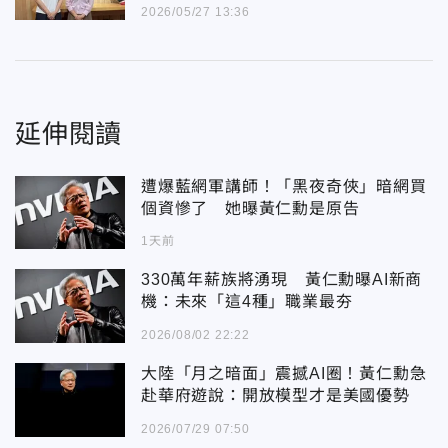
2026/05/27 13:36
延伸閱讀
遭爆藍網軍講師！「黑夜奇俠」暗網買
個資慘了 她曝黃仁勳是原告
1天前
330萬年薪族將湧現 黃仁勳曝AI新商
機：未來「這4種」職業最夯
2026/08/02 22:22
大陸「月之暗面」震撼AI圈！黃仁勳急
赴華府遊說：開放模型才是美國優勢
2026/07/29 07:50