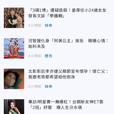
「3碩1博」遭疑造假！姜厚任小24歲女友
發長文談「學邏輯」
3小時前
娛樂
河智媛化身「阿美公主」挨批 親曝心情：
始料未及
4小時前
體育
北影影后李亦捷父親節宣布懷孕！憶亡父：
我跟老哥都希望給他抱孫
5小時前
娛樂
專訪/明星賽一舞爆紅！台鋼新女神ET靠
「2招」紓壓 曝人生分水嶺