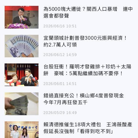
為5000塊大遷徙？關西人口暴增 連中
選會都發聲
2026/06/16 10:51
宜蘭頭城計劃普發3000元振興經濟！
約2.7萬人可領
2026/06/12 14:59
台股狂衝！羅明才發雞排＋珍奶＋太陽
餅 豪喊：5萬點繼續加碼不要停！
2026/06/01 14:51
錯過直接充公！橫山鄉4度普發現金
今年7月再狂發五千
2026/05/29 16:49
賴清德推催生18項大禮包 王鴻薇酸產
假延長沒強制「看得到吃不到」