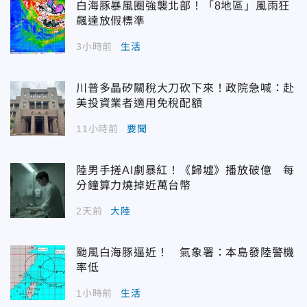
白海豚暴風圈強襲北部！「8地區」風雨狂
飆達放假標準
3小時前
生活
川普多晶矽關稅大刀砍下來！政院急喊：赴
美投資業者適用免稅配額
11小時前
要聞
陸男手搓AI劇暴紅！《歸墟》播放破億 每
分鐘算力燒掉近萬台幣
2天前
大陸
颱風白海豚逼近！ 氣象署：本島發陸警機
率低
1小時前
生活