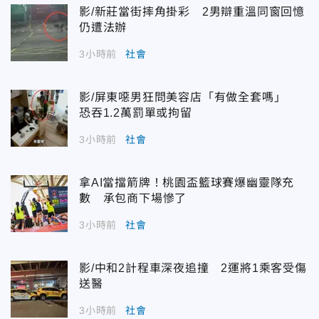
影/新莊當街摔角掛彩 2男辯重溫同窗回憶
仍遭法辦
3小時前
社會
影/屏東噁男狂問美容店「有做全套嗎」
恐吞1.2萬罰單或拘留
3小時前
社會
拿AI當擋箭牌！桃園盃籃球賽爆幽靈隊充
數 承包商下場慘了
3小時前
社會
影/中和2計程車深夜追撞 2運將1乘客受傷
送醫
3小時前
社會