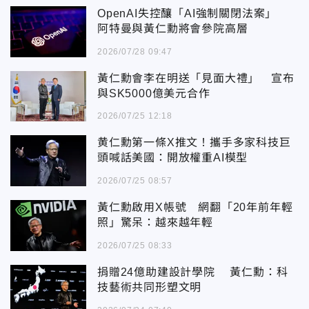
OpenAI失控釀「AI強制關閉法案」
阿特曼與黃仁勳將會參院高層
2026/07/28 09:47
黃仁勳會李在明送「見面大禮」 宣布
與SK5000億美元合作
2026/07/25 12:18
黄仁勳第一條X推文！攜手多家科技巨
頭喊話美國：開放權重AI模型
2026/07/25 08:57
黃仁勳啟用X帳號 網翻「20年前年輕
照」驚呆：越來越年輕
2026/07/25 08:33
捐贈24億助建設計學院 黃仁勳：科
技藝術共同形塑文明