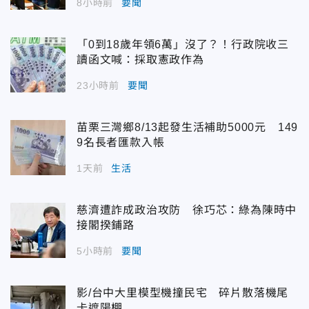
8小時前
要聞
「0到18歲年領6萬」沒了？！行政院收三
讀函文喊：採取憲政作為
23小時前
要聞
苗栗三灣鄉8/13起發生活補助5000元 149
9名長者匯款入帳
1天前
生活
慈濟遭詐成政治攻防 徐巧芯：綠為陳時中
接閣揆鋪路
5小時前
要聞
影/台中大里模型機撞民宅 碎片散落機尾
卡遮陽棚