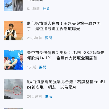
5小時前
社會
彰化選情重大進展！王惠美與魏平政見面
了 是否接競總主委態度曝光
21小時前
要聞
臺中市長選情最新剖析：江啟臣38.2%領先
何欣純14.1% 全世代支持度全面居首
1天前
要聞
影/白海豚颱風強襲北台灣！石牌整輛YouBi
ke被吹飛 網友：以為是AI
26分鐘前
生活