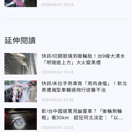
2026/06/23 19:19
延伸閱讀
快訊/切鋼筋燒到廢輪胎！台9線大清水
「明隧道上方」大火竄黑煙
2024/05/14 15:41
快訊/未拉手煞車竟「用肉身擋」！新北
男遭廂型車輾過拖行送醫不治
2024/05/14 14:28
影/台中國道驚見幽靈車？「後輪剩輪
框」衝30km 超狂阿北淡定：「以為
還能開」
2024/05/14 12:55