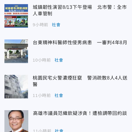
城鎮韌性演習8/13下午登場 北市警：全市
人車管制
9小時前
社會
台東精神科醫師性侵男病患 一審判4年8月
10小時前
社會
桃園民宅火警濃煙狂竄 警消疏散8人4人送
醫
11小時前
社會
高雄市議員范織欽疑涉貪！遭檢調帶回約談
11小時前
社會