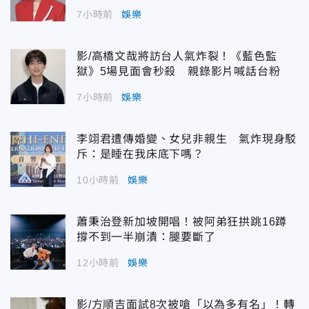
7小時前
娛樂
影/高橋文哉將訪台人氣炸裂！《藍色監
獄》5場見面會秒殺 親錄影片喊話台粉
7小時前
娛樂
李翊君遭傳婚變、女兒非親生 氣炸現身駁
斥：是睡在我床底下嗎？
10小時前
娛樂
蕭秉治登新加坡開唱！被阿弟狂拱跳16蹲
撐不到一半崩潰：腿要斷了
12小時前
娛樂
影/方順吉面試8次被嗆「以為多有名」！轉