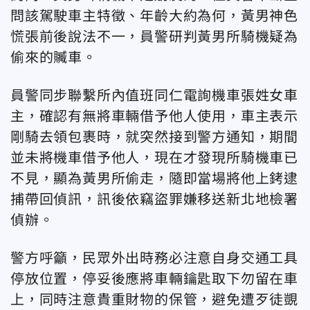
問該駕駛車主特徵、年齡大約為何，黃男神色
慌張前後說法不一，員警研判黃男所騎機疑為
偷來的贓車。
員警同步聯繫所內值班同仁電詢機車張姓女車
主，確認有無將車輛借予他人使用，車主表示
剛騎去領包裹時，就突然接到警方通知，期間
並未將機車借予他人，現在才發現所騎機車已
不見，顯為黃男所偷走，隨即當場將他上銬逮
捕帶回偵訊，訊後依竊盜罪嫌移送新北地檢署
偵辦。
警方呼籲，民眾外出時務必注意自身交通工具
停放位置，停妥後應將車輛鑰匙取下勿留在車
上，同時注意貴重財物的保管，避免遭歹徒覬