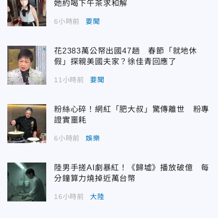
她約喝下午茶求和解
6小時前
要聞
花2383萬公帑出國47趟 春節「就地休
假」探親美國夫家？徐佳青回應了
11小時前
要聞
粉絲心碎！網紅「肥大叔」驚傳離世 粉專
證實噩耗
6小時前
娛樂
陸男手搓AI劇暴紅！《歸墟》播放破億 每
分鐘算力燒掉近萬台幣
16小時前
大陸