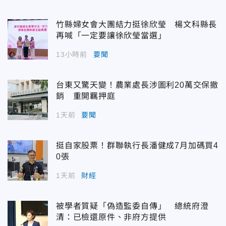
竹縣婦女會大團結力挺徐欣瑩 楊文科縣長
再喊「一定要讓徐欣瑩當選」
13小時前
要聞
台東又驚天變！農業處長涉圖利20萬交保撤
銷 重開羈押庭
1天前
要聞
挺自家股票！群聯執行長潘健成7月加碼買4
0張
1天前
財經
被學者質疑「偽造監委自傳」 總統府澄
清：已檢還原件、非府方提供