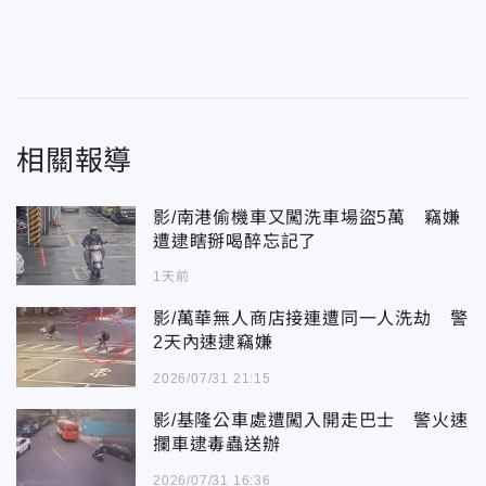
相關報導
影/南港偷機車又闖洗車場盜5萬 竊嫌
遭逮瞎掰喝醉忘記了
1天前
影/萬華無人商店接連遭同一人洗劫 警
2天內速逮竊嫌
2026/07/31 21:15
影/基隆公車處遭闖入開走巴士 警火速
攔車逮毒蟲送辦
2026/07/31 16:36