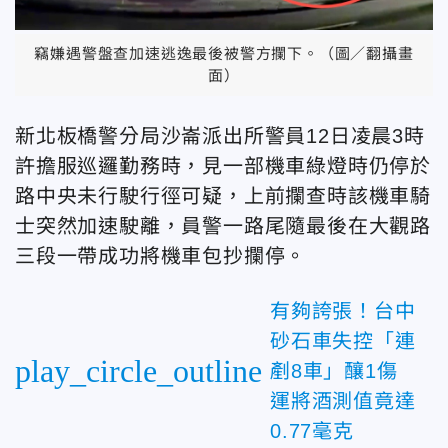
竊嫌遇警盤查加速逃逸最後被警方攔下。（圖／翻攝畫
面）
新北板橋警分局沙崙派出所警員12日凌晨3時
許擔服巡邏勤務時，見一部機車綠燈時仍停於
路中央未行駛行徑可疑，上前攔查時該機車騎
士突然加速駛離，員警一路尾隨最後在大觀路
三段一帶成功將機車包抄攔停。
有夠誇張！台中
砂石車失控「連
play_circle_outline
剷8車」釀1傷
運將酒測值竟達
0.77毫克