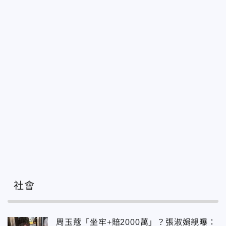
社會
周玉蔻「坐牢+賠2000萬」？張淑娟親曝：