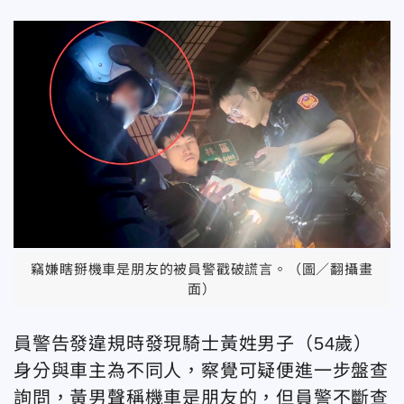
竊嫌瞎掰機車是朋友的被員警戳破謊言。（圖／翻攝畫
面）
員警告發違規時發現騎士黃姓男子（54歲）
身分與車主為不同人，察覺可疑便進一步盤查
詢問，黃男聲稱機車是朋友的，但員警不斷查