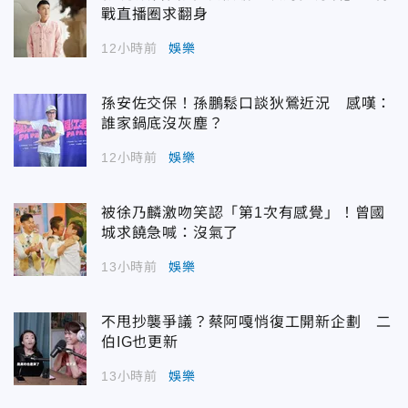
戰直播圈求翻身
12小時前
娛樂
孫安佐交保！孫鵬鬆口談狄鶯近況 感嘆：
誰家鍋底沒灰塵？
12小時前
娛樂
被徐乃麟激吻笑認「第1次有感覺」！曾國
城求饒急喊：沒氣了
13小時前
娛樂
不甩抄襲爭議？蔡阿嘎悄復工開新企劃 二
伯IG也更新
13小時前
娛樂