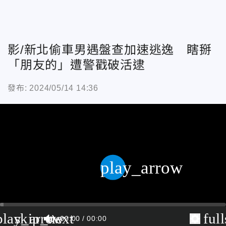
影/新北偷車男遇盤查加速逃逸 瞎掰
「朋友的」遭警戳破活逮
發布: 2024/05/14 14:36
play_arrow
play_arrow
skip_next
ful
00:00
00:00