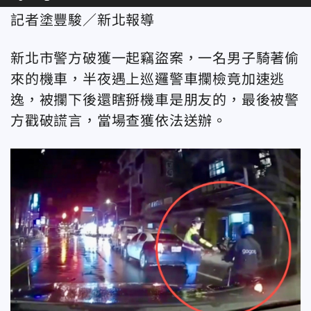
記者塗豐駿／新北報導
新北市警方破獲一起竊盜案，一名男子騎著偷
來的機車，半夜遇上巡邏警車攔檢竟加速逃
逸，被攔下後還瞎掰機車是朋友的，最後被警
方戳破謊言，當場查獲依法送辦。