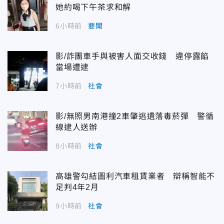
她約喝下午茶求和解
6小時前
要聞
影/詐團車手與被害人面交收錢 違停露餡
當場遭逮
7小時前
社會
影/無照男南港撞2車肇逃遺落毒菸彈 警循
線逮人送辦
8小時前
社會
高雄警勾結圖利汽車租賃業者 辯稱智能不
足判4年2月
9小時前
社會