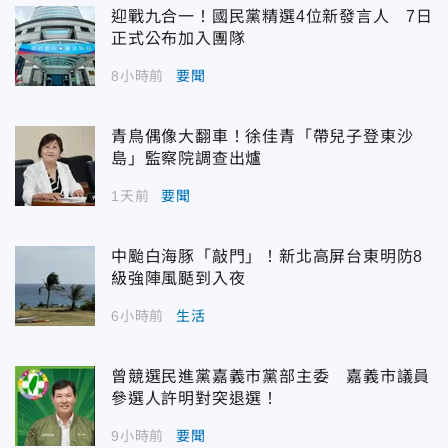
迎戰九合一！國民黨精選4位新發言人 7日
正式公布加入團隊
8小時前
要聞
青鳥偶像大翻車！徐佳青「帶兒子登東沙
島」監察院調查出爐
1天前
要聞
中颱白海豚「敲門」！新北高屏台東明防8
級強陣風颳到入夜
6小時前
生活
曾競選民進黨嘉義市黨部主委 嘉義市議員
參選人許明對突退選！
9小時前
要聞