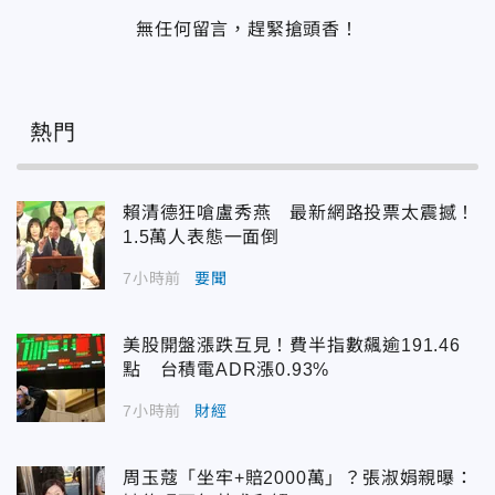
無任何留言，趕緊搶頭香！
熱門
賴清德狂嗆盧秀燕 最新網路投票太震撼！
1.5萬人表態一面倒
7小時前
要聞
美股開盤漲跌互見！費半指數飆逾191.46
點 台積電ADR漲0.93%
7小時前
財經
周玉蔻「坐牢+賠2000萬」？張淑娟親曝：