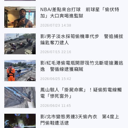
NBA/差點來台打球 前球星「偷伏特
加」大口爽喝進監獄
2026/07/23 14:38
影/男子淡水採筍偷機車代步 警追捕拔
鑰匙奪刀逮人
2026/07/15 22:16
影/紅毛港偷電瓶開膠筏竹北斷堤搶灘逃
逸 警循線逮獲竊賊
2026/06/25 15:42
鳳山駭人「掛屍命案」！疑偷剪電線觸
電「慘死窗外」
2026/06/24 11:45
影/北市變態男連3天偷內衣 第4度上
門偷鞋遭活逮