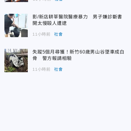
影/新店耕莘醫院醫療暴力 男子嫌診斷書
開太慢毆人遭逮
11小時前
社會
失蹤5個月尋獲！新竹60歲男山谷墜車成白
骨 警方報請相驗
11小時前
社會