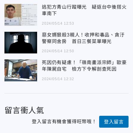
逃犯方青山行蹤曝光 疑返台中後搭火
車南下
2024/05/14 12:53
惡女婿狠殺3親人！收押和毒品、貪汙
警察同舍房 首日三餐菜單曝光
2024/05/14 12:50
死因仍有疑慮！「嶺南畫派宗師」歐豪
年陳屍自宅 檢方下令解剖查死因
2024/05/14 12:32
留言衝人氣
登入留言有機會獲得旺幣哦！
登入留言