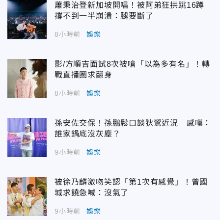
蕭秉治登新加坡開唱！被阿弟狂拱跳16蹲
撐不到一半崩潰：腿要斷了
8小時前
娛樂
影/方順吉面試8次被嗆「以為多有名」！轉
戰直播圈求翻身
8小時前
娛樂
孫安佐交保！孫鵬鬆口談狄鶯近況 感嘆：
誰家鍋底沒灰塵？
9小時前
娛樂
被徐乃麟激吻笑認「第1次有感覺」！曾國
城求饒急喊：沒氣了
9小時前
娛樂