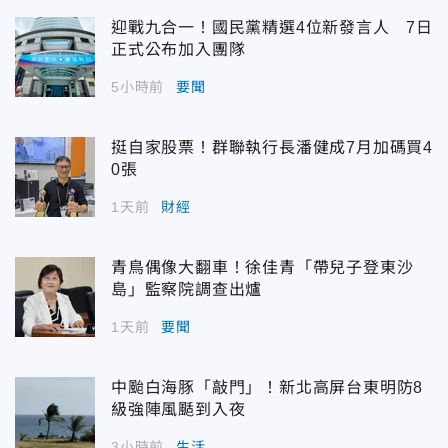
迎戰九合一！國民黨精選4位新發言人 7日
正式公布加入團隊
5小時前
要聞
挺自家股票！群聯執行長潘健成7月加碼買4
0張
1天前
財經
青鳥偶像大翻車！徐佳青「帶兒子登東沙
島」監察院調查出爐
1天前
要聞
中颱白海豚「敲門」！新北高屏台東明防8
級強陣風颳到入夜
3小時前
生活