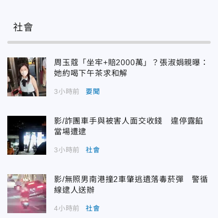
社會
周玉蔻「坐牢+賠2000萬」？張淑娟親曝：
她約喝下午茶求和解
3小時前
要聞
影/詐團車手與被害人面交收錢 違停露餡
當場遭逮
3小時前
社會
影/無照男南港撞2車肇逃遺落毒菸彈 警循
線逮人送辦
4小時前
社會