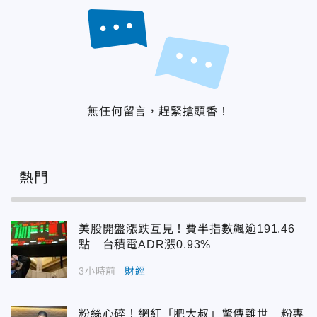
無任何留言，趕緊搶頭香！
熱門
美股開盤漲跌互見！費半指數飆逾191.46
點 台積電ADR漲0.93%
3小時前
財經
粉絲心碎！網紅「肥大叔」驚傳離世 粉專