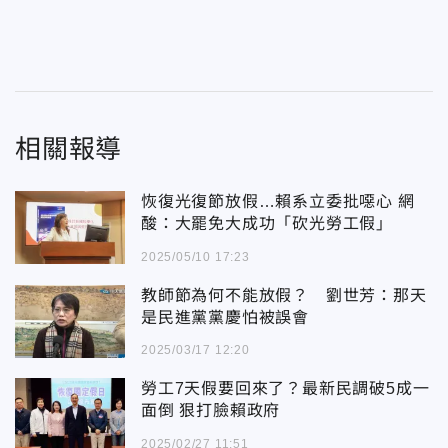
相關報導
恢復光復節放假…賴系立委批噁心 網
酸：大罷免大成功「砍光勞工假」
2025/05/10 17:23
教師節為何不能放假？ 劉世芳：那天
是民進黨黨慶怕被誤會
2025/03/17 12:20
勞工7天假要回來了？最新民調破5成一
面倒 狠打臉賴政府
2025/02/27 11:51