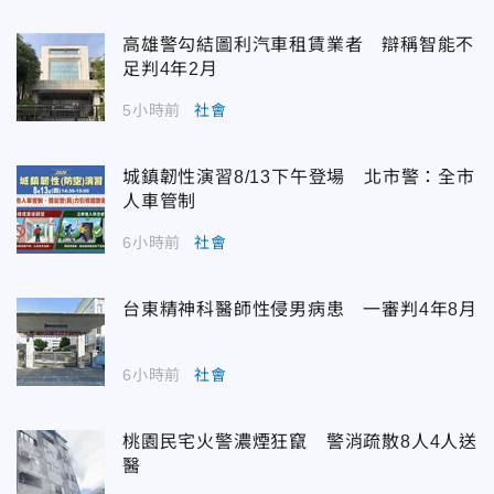
高雄警勾結圖利汽車租賃業者 辯稱智能不
足判4年2月
5小時前
社會
城鎮韌性演習8/13下午登場 北市警：全市
人車管制
6小時前
社會
台東精神科醫師性侵男病患 一審判4年8月
6小時前
社會
桃園民宅火警濃煙狂竄 警消疏散8人4人送
醫