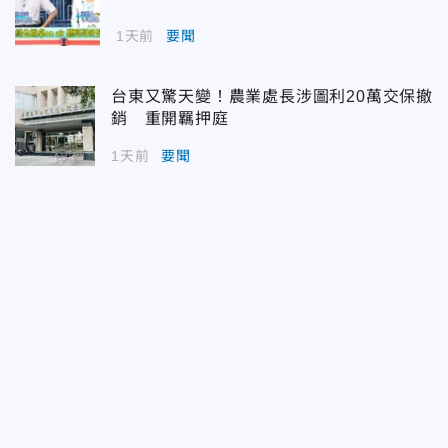
1天前
要聞
台東又驚天變！農業處長涉圖利20萬交保撤
銷 重開羈押庭
1天前
要聞