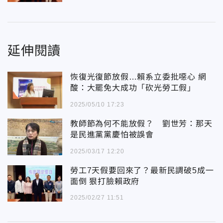
延伸閱讀
恢復光復節放假…賴系立委批噁心 網
酸：大罷免大成功「砍光勞工假」
2025/05/10 17:23
教師節為何不能放假？ 劉世芳：那天
是民進黨黨慶怕被誤會
2025/03/17 12:20
勞工7天假要回來了？最新民調破5成一
面倒 狠打臉賴政府
2025/02/27 11:51