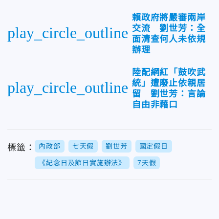
賴政府將嚴審兩岸
交流 劉世芳：全
play_circle_outline
面清查何人未依規
辦理
陸配網紅「鼓吹武
統」遭廢止依親居
play_circle_outline
留 劉世芳：言論
自由非藉口
內政部
七天假
劉世芳
國定假日
標籤：
《紀念日及節日實施辦法》
7天假