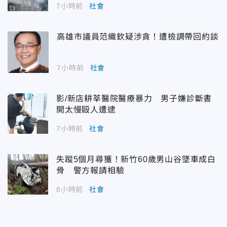
7小時前
社會
高雄市議員范織欽疑涉貪！遭檢調帶回約談
7小時前
社會
影/新店耕莘醫院醫療暴力 男子嫌診斷書
開太慢毆人遭逮
7小時前
社會
失蹤5個月尋獲！新竹60歲男山谷墜車成白
骨 警方報請相驗
8小時前
社會