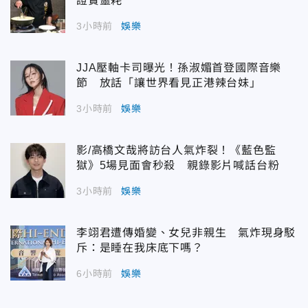
證實噩耗
3小時前
娛樂
JJA壓軸卡司曝光！孫淑媚首登國際音樂
節 放話「讓世界看見正港辣台妹」
3小時前
娛樂
影/高橋文哉將訪台人氣炸裂！《藍色監
獄》5場見面會秒殺 親錄影片喊話台粉
3小時前
娛樂
李翊君遭傳婚變、女兒非親生 氣炸現身駁
斥：是睡在我床底下嗎？
6小時前
娛樂