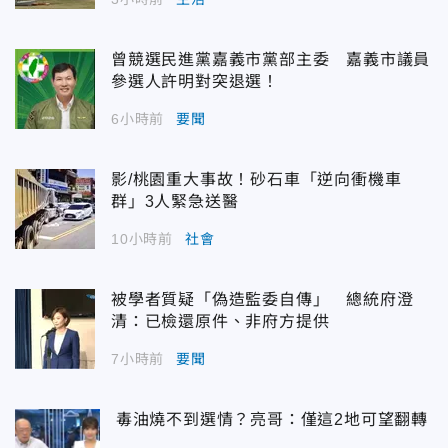
曾競選民進黨嘉義市黨部主委 嘉義市議員
參選人許明對突退選！
6小時前
要聞
影/桃園重大事故！砂石車「逆向衝機車
群」3人緊急送醫
10小時前
社會
被學者質疑「偽造監委自傳」 總統府澄
清：已檢還原件、非府方提供
7小時前
要聞
毒油燒不到選情？亮哥：僅這2地可望翻轉