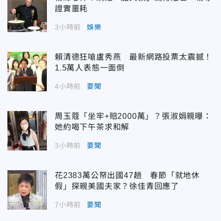
證實噩耗
3小時前
娛樂
賴清德狂嗆盧秀燕 最新網路投票太震撼！
1.5萬人表態一面倒
4小時前
要聞
周玉蔻「坐牢+賠2000萬」？張淑娟親曝：
她約喝下午茶求和解
3小時前
要聞
花2383萬公帑出國47趟 春節「就地休
假」探親美國夫家？徐佳青回應了
7小時前
要聞