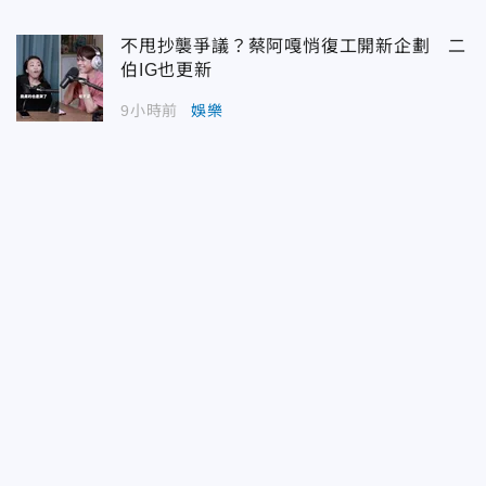
不甩抄襲爭議？蔡阿嘎悄復工開新企劃 二
伯IG也更新
9小時前
娛樂