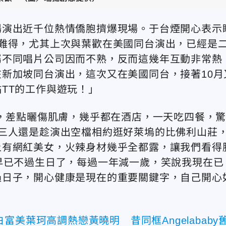
場演出近千位熱情僑胞擠爆現場。于台煙開心表示
難得，尤其上次與葉歡在美國同台演出，已經是
屬不同唱片公司因而不熟，反而這幾年互動非常熱
新加坡同台演出，這次又在美國同台，接著10月
TT的工作與遊玩！」
度，差點曬傷肌膚，幾乎都在酒店，一天吃四餐，
三人還是趁演出空檔相約逛好萊塢的比佛利山莊
上有網紅美女，火辣身材幾乎全都露，讓我們看得
早已不過生日了，每過一年減一歲，笑說我現在已
過日子，開心健康是現在的重要關鍵字，自己開心
富美葉珂高調熱戀黃曉明 昔同框Angelababy