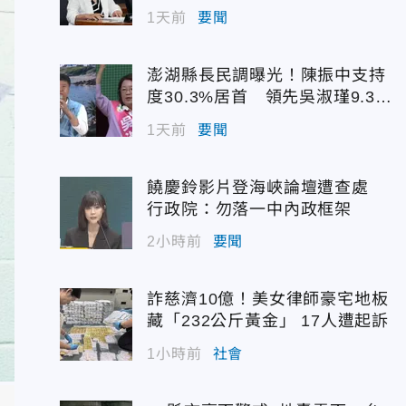
1天前
要聞
澎湖縣長民調曝光！陳振中支持
度30.3%居首 領先吳淑瑾9.3個
百分點
1天前
要聞
饒慶鈴影片登海峽論壇遭查處
行政院：勿落一中內政框架
2小時前
要聞
詐慈濟10億！美女律師豪宅地板
藏「232公斤黃金」 17人遭起訴
1小時前
社會