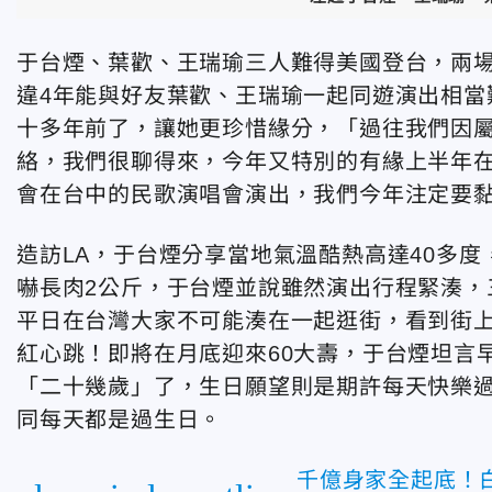
于台煙、葉歡、王瑞瑜三人難得美國登台，兩
違4年能與好友葉歡、王瑞瑜一起同遊演出相當
十多年前了，讓她更珍惜緣分，「過往我們因
絡，我們很聊得來，今年又特別的有緣上半年在
會在台中的民歌演唱會演出，我們今年注定要黏
造訪LA，于台煙分享當地氣溫酷熱高達40多
嚇長肉2公斤，于台煙並說雖然演出行程緊湊，
平日在台灣大家不可能湊在一起逛街，看到街
紅心跳！即將在月底迎來60大壽，于台煙坦言
「二十幾歲」了，生日願望則是期許每天快樂
同每天都是過生日。
千億身家全起底！白