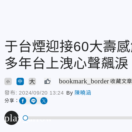
于台煙迎接60大壽
多年台上洩心聲飆淚
bookmark_border
大
收藏文
中
小
發布:
2024/09/20 13:24
By
陳曉涵
分享：
play_arrow