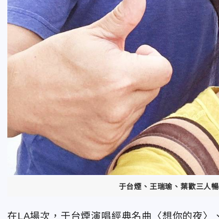
于台煙、王瑞瑜、葉歡三人暢
在LA場次，于台煙演唱經典名曲〈想你的夜〉