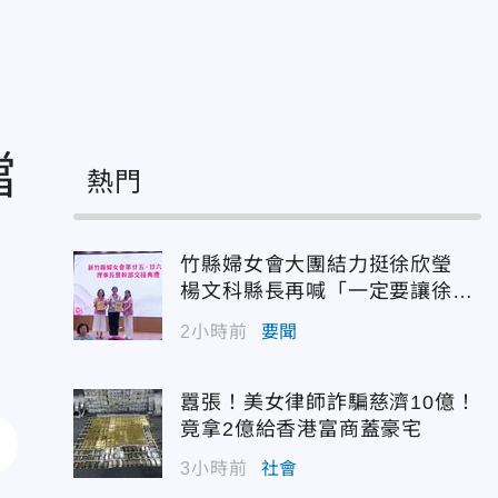
檔
熱門
竹縣婦女會大團結力挺徐欣瑩
楊文科縣長再喊「一定要讓徐欣
瑩當選」
2小時前
要聞
囂張！美女律師詐騙慈濟10億！
竟拿2億給香港富商蓋豪宅
3小時前
社會