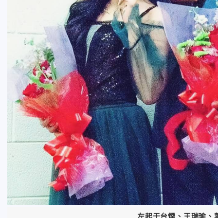
左起于台煙、王瑞瑜、