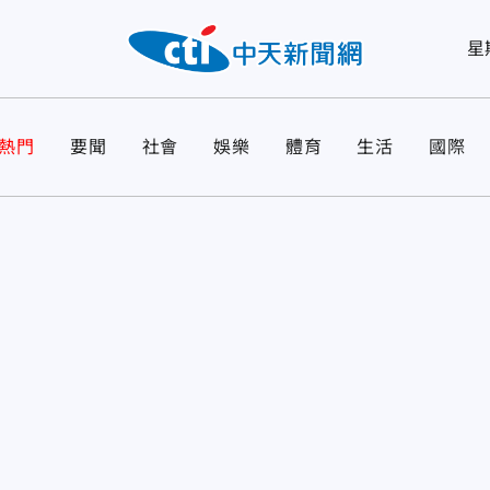
星
熱門
要聞
社會
娛樂
體育
生活
國際