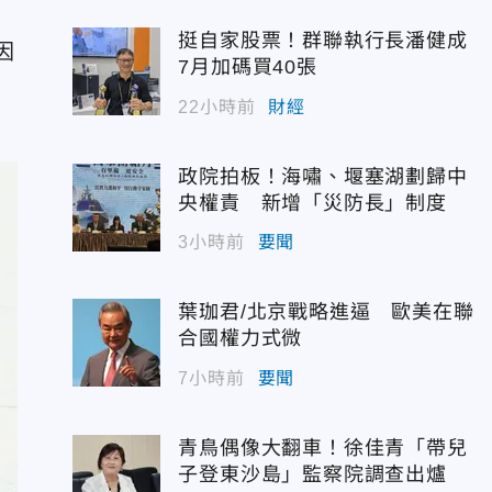
》
挺自家股票！群聯執行長潘健成
因
7月加碼買40張
22小時前
財經
政院拍板！海嘯、堰塞湖劃歸中
央權責 新增「災防長」制度
3小時前
要聞
葉珈君/北京戰略進逼 歐美在聯
合國權力式微
7小時前
要聞
青鳥偶像大翻車！徐佳青「帶兒
子登東沙島」監察院調查出爐