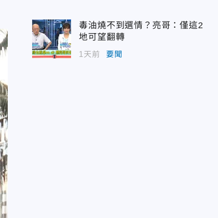
毒油燒不到選情？亮哥：僅這2
地可望翻轉
1天前
要聞