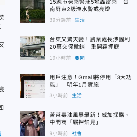
15縣市豪雨警戒5地轟雷雨 台
南屏東2級淹水警戒亮燈
睽
39分鐘前
生活
二
台東又驚天變！農業處長涉圖利
又
20萬交保撤銷 重開羈押庭
19小時前
要聞
驚
用戶注意！Gmail將停用「3大功
，
能」 明年1月實施
臉
3小時前
生活
如
苦茶毒油風暴最新！威加採購、
中間商「羈押禁見」
舊
9小時前
社會