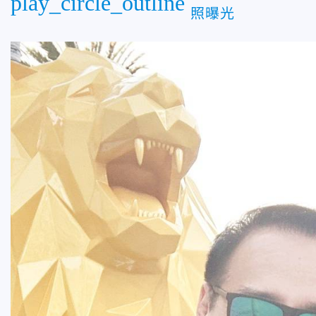
play_circle_outline
照曝光