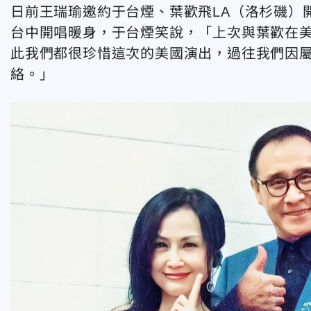
日前王瑞瑜邀約于台煙、葉歡飛LA（洛杉磯）
台中開唱暖身，于台煙笑說，「上次與葉歡在
此我們都很珍惜這次的美國演出，過往我們因
絡。」