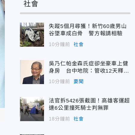
社會
失蹤5個月尋獲！新竹60歲男山
谷墜車成白骨 警方報請相驗
10分鐘前
社會
吳乃仁帕金森氏症卻坐豪車上健
身房 台中地院：管收12天釋放
沒雙標
10分鐘前
要聞
法官拆5426張截圖！高雄客運超
速6公里撞死騎士判無罪
18分鐘前
社會