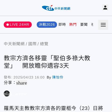
LIVE 24HR
決戰2026
即時
熱門
要聞
社會
娛樂
中天新聞網
國際
總覽
教宗方濟各移靈「聖伯多祿大教
堂」 開放瞻仰遺容3天
發布:
2025/04/23 16:00
By
陳怡伶
share
分享：
play_arrow
羅馬天主教教宗方濟各的靈柩今（23）日將