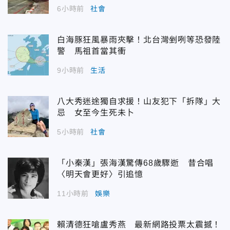
6小時前
社會
白海豚狂風暴雨夾擊！北台灣剉咧等恐發陸
警 馬祖首當其衝
9小時前
生活
八大秀迷途獨自求援！山友犯下「拆隊」大
忌 女至今生死未卜
5小時前
社會
「小秦漢」張海漢驚傳68歲驟逝 昔合唱
〈明天會更好〉引追憶
11小時前
娛樂
賴清德狂嗆盧秀燕 最新網路投票太震撼！