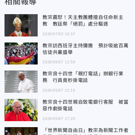
相關報導
教宗震怒！天主教團體擅自任命新主
教 教廷祭「絕罰」處分驅逐
2026/07/03 10:37
教宗訪西班牙主持彌撒 預計吸逾百萬
信徒共襄盛舉
2026/06/07 12:59
教宗良十四世「親打電話」辦銀行業
務 行員竟秒掛電話
2026/05/07 22:15
教宗良十四世親自致電銀行客服 被當
惡作劇掛電話
2026/05/07 17:20
「世界新聞自由日」教宗為新聞工作者