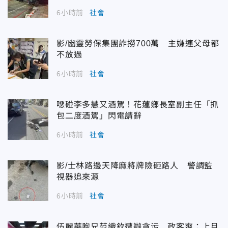
6小時前
社會
影/幽靈勞保集團詐撈700萬 主嫌連父母都
不放過
6小時前
社會
噁碰李多慧又酒駕！花蓮鄉長室副主任「抓
包二度酒駕」閃電請辭
6小時前
社會
影/士林路邊天降麻將牌險砸路人 警調監
視器追來源
6小時前
社會
伍麗華胞兄范織欽遭辦貪污 政客爽：上月