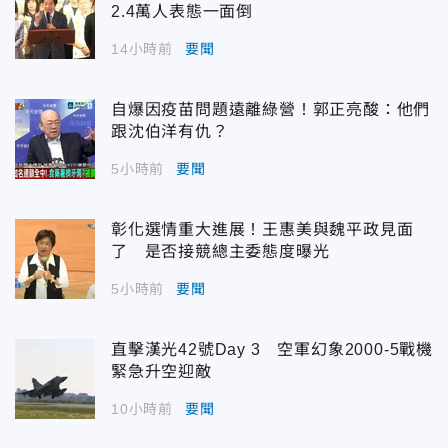
2.4萬人表態一面倒
14小時前
要聞
自爆因疫苗問題遠離綠營！郭正亮酸：他們
跟沈伯洋有仇？
5小時前
要聞
彰化選情重大進展！王惠美與魏平政見面
了 是否接競總主委態度曝光
5小時前
要聞
直擊漢光42號Day 3 空軍幻象2000-5戰機
緊急升空迎敵
10小時前
要聞