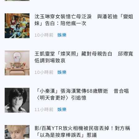
沈玉琳穿女裝憶亡母泛淚 與潘若迪「變姐
妹」告白：陪他瘋一次
10小時前
娛樂
王凱靈堂「燦笑照」藏對母親告白 邱瓈寬
低調到場致哀
10小時前
娛樂
「小秦漢」張海漢驚傳68歲驟逝 昔合唱
〈明天會更好〉引追憶
11小時前
娛樂
影/百萬YTR放火相機被民宿丟掉！對方稱
「以為是按摩棒誤丟」惹議