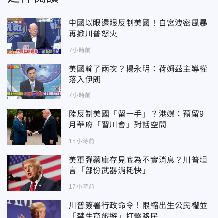
中國以眼還眼反制美國！白宮洩密風暴
再掀川普怒火
7小時前
美國輸了兩次？楊永明：荷姆茲主導權
落入伊朗
7小時前
陸反制美國「留一手」？港媒：預留9
月華府「習川會」對話空間
15小時前
美軍彈藥庫存見底為不實消息？川普坦
言「部份武器消耗快」
17小時前
川普簽署行政命令！限縮出生公民權並
「禁生育旅遊」打擊移民