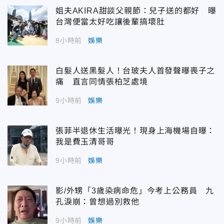
姐夫AKIRA甜談父親節：兒子送的都好 曝
台灣便當太好吃讓後輩搞壞肚
8小時前
娛樂
白髮人送黑髮人！台玻夫人首發聲曝喪子之
痛 直言同情張柏芝處境
9小時前
娛樂
張菲半退休生活曝光！現身上海機場自曝：
我是費玉清哥哥
9小時前
娛樂
影/外甥「3歲染病命危」今考上公務員 九
孔淚崩：曾想過別救他
9小時前
娛樂