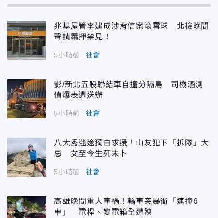
兆基屋管李建成涉背信案滾雪球 北檢晚間
聲請羈押禁見！
5小時前
社會
影/新北五股聯結車自撞分隔島 司機酒測
值爆表遭送辦
5小時前
社會
八大秀迷途獨自求援！山友犯下「拆隊」大
忌 女至今生死未卜
5小時前
社會
高雄晚間重大車禍！轎車突暴衝「連撞6
車」 電桿、變電箱全遭殃