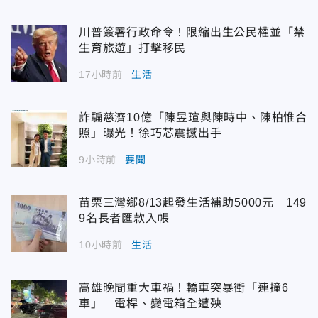
川普簽署行政命令！限縮出生公民權並「禁
生育旅遊」打擊移民
17小時前
生活
詐騙慈濟10億「陳昱瑄與陳時中、陳柏惟合
照」曝光！徐巧芯震撼出手
9小時前
要聞
苗栗三灣鄉8/13起發生活補助5000元 149
9名長者匯款入帳
10小時前
生活
高雄晚間重大車禍！轎車突暴衝「連撞6
車」 電桿、變電箱全遭殃