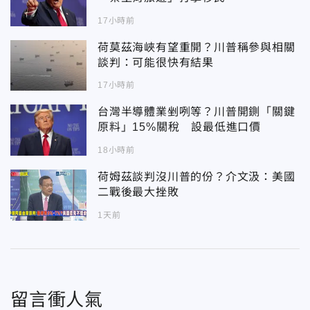
17小時前
荷莫茲海峽有望重開？川普稱參與相關
談判：可能很快有結果
17小時前
台灣半導體業剉咧等？川普開鍘「關鍵
原料」15%關稅 設最低進口價
18小時前
荷姆茲談判沒川普的份？介文汲：美國
二戰後最大挫敗
1天前
留言衝人氣