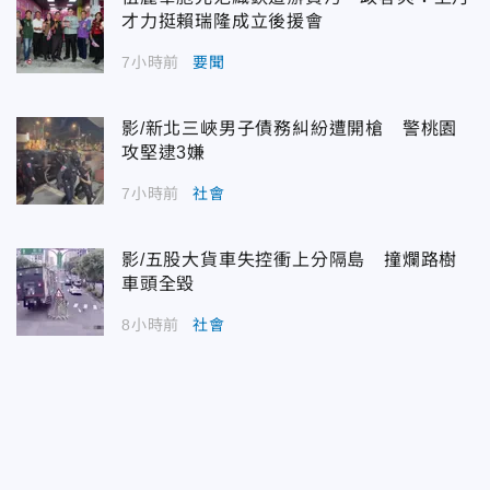
才力挺賴瑞隆成立後援會
7小時前
要聞
影/新北三峽男子債務糾紛遭開槍 警桃園
攻堅逮3嫌
7小時前
社會
影/五股大貨車失控衝上分隔島 撞爛路樹
車頭全毀
8小時前
社會