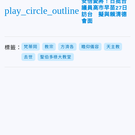
安倍愛將！日挺台
議員高市早苗27日
play_circle_outline
訪台 擬與賴清德
會面
梵蒂岡
教宗
方濟各
瞻仰儀容
天主教
標籤：
去世
聖伯多祿大教堂