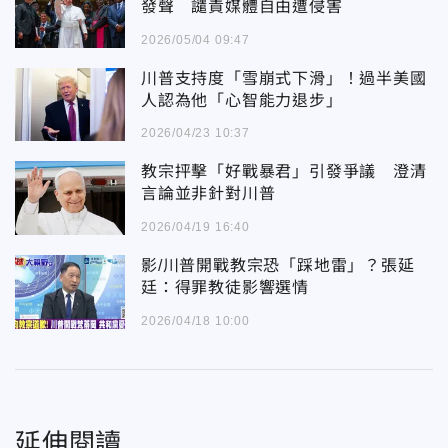
發聲 譴責媒體自由遭侵害
2026/05/04 09:47
川普支持度「雪崩式下滑」！過半美國
人認為他「心智能力退步」
2026/04/23 10:37
教宗抨擊「好戰暴君」引發爭議 澄清
言論並非針對川普
2026/04/19 16:40
影/川普開戰教宗恐「踩地雷」？張延
廷：得罪教徒影響選情
2026/04/18 10:00
延伸閱讀