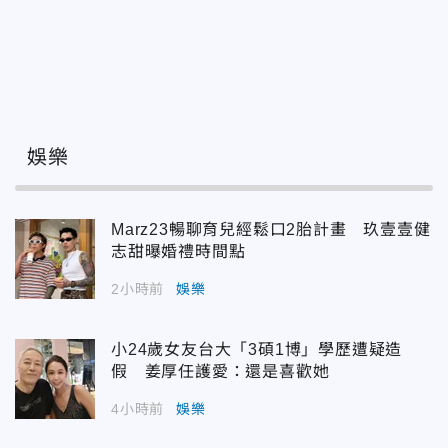
娛樂
Marz23暢聊育兒經鬆口2胎計畫 玖壹壹健
志甜曝婚禮時間點
2小時前
娛樂
小24歲女友台大「3碩1博」學歷遭疑造
假 姜厚任護愛：還是喜歡她
4小時前
娛樂