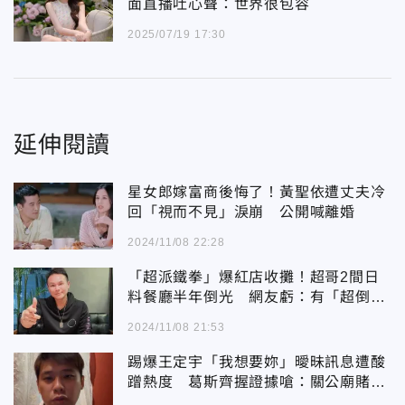
面直播吐心聲：世界很包容
2025/07/19 17:30
延伸閱讀
星女郎嫁富商後悔了！黃聖依遭丈夫冷
回「視而不見」淚崩 公開喊離婚
2024/11/08 22:28
「超派鐵拳」爆紅店收攤！超哥2間日
料餐廳半年倒光 網友虧：有「超倒
體」體質？
2024/11/08 21:53
踢爆王定宇「我想要妳」曖昧訊息遭酸
蹭熱度 葛斯齊握證據嗆：關公廟賭誓
全家死光！