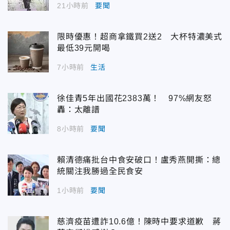
21小時前
要聞
限時優惠！超商拿鐵買2送2 大杯特濃美式
最低39元開喝
7小時前
生活
徐佳青5年出國花2383萬！ 97%網友怒
轟：太離譜
8小時前
要聞
賴清德痛批台中食安破口！盧秀燕開撕：總
統關注我勝過全民食安
1小時前
要聞
慈濟疫苗遭詐10.6億！陳時中要求道歉 蔣