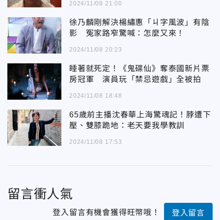
2024/11/08 21:00
徐乃麟剛解決楊繡惠「ㄐ字風波」有陰
影 冤家路窄驚喊：怎麼又來！
2024/11/08 20:23
睡著就死定！《鬼碟仙》奪泰國新片票
房冠軍 演員玩「禁忌遊戲」全被拍
2024/11/08 18:48
65歲前主播沈春華上海驚魂記！脖遭下
壓、雙膝跪地：老天要我學教訓
2024/11/08 17:53
留言衝人氣
登入留言有機會獲得旺幣哦！
登入留言