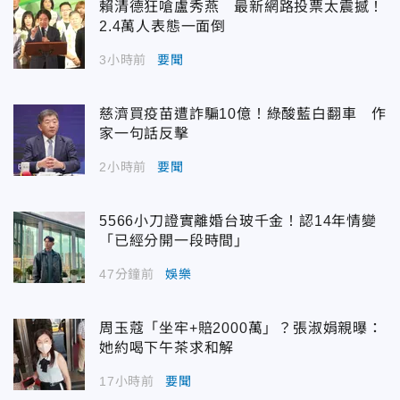
賴清德狂嗆盧秀燕 最新網路投票太震撼！
2.4萬人表態一面倒
3小時前
要聞
慈濟買疫苗遭詐騙10億！綠酸藍白翻車 作
家一句話反擊
2小時前
要聞
5566小刀證實離婚台玻千金！認14年情變
「已經分開一段時間」
47分鐘前
娛樂
周玉蔻「坐牢+賠2000萬」？張淑娟親曝：
她約喝下午茶求和解
17小時前
要聞