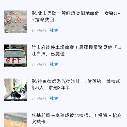
影/北市男騎士等紅燈突倒地命危 女警CP
R搶命救回
1小時前
社會
竹市府後停車場命案！晨運民眾驚見他「口
吐白沫」已屍僵
2小時前
社會
影/神鬼律師游光德涉詐1.1億落逃！桃檢起
訴6人 求刑8年半
2小時前
社會
兆基前董座李建成被北檢帶走！投資人協商
突喊卡