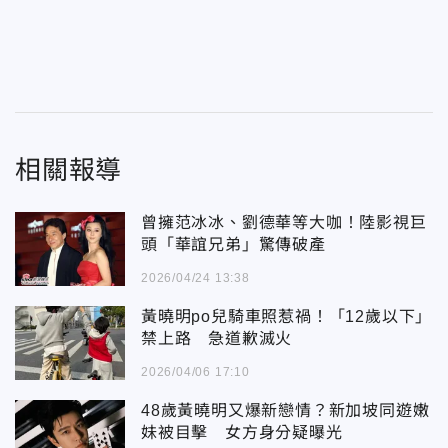
相關報導
曾擁范冰冰、劉德華等大咖！陸影視巨
頭「華誼兄弟」驚傳破產
2026/04/24 13:38
黃曉明po兒騎車照惹禍！「12歲以下」
禁上路 急道歉滅火
2026/04/06 17:10
48歲黃曉明又爆新戀情？新加坡同遊嫩
妹被目擊 女方身分疑曝光