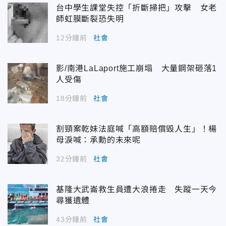
台中學生課堂失控「折斷掃把」攻擊 女老
師虹膜斷裂恐失明
12分鐘前
社會
影/南港LaLaport施工崩塌 大量鋼架砸落1
人受傷
18分鐘前
社會
割頸案乾妹法庭喊「高額賠償毀人生」！楊
母淚喊：承勳的未來呢
32分鐘前
社會
基隆大武崙救生員遭大浪捲走 失蹤一天今
尋獲遺體
43分鐘前
社會