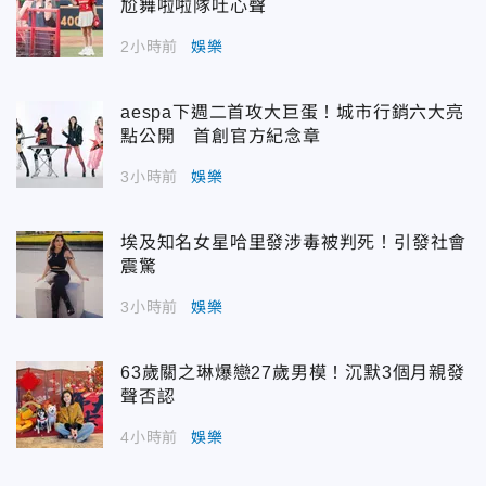
尬舞啦啦隊吐心聲
2小時前
娛樂
aespa下週二首攻大巨蛋！城市行銷六大亮
點公開 首創官方紀念章
3小時前
娛樂
埃及知名女星哈里發涉毒被判死！引發社會
震驚
3小時前
娛樂
63歲關之琳爆戀27歲男模！沉默3個月親發
聲否認
4小時前
娛樂