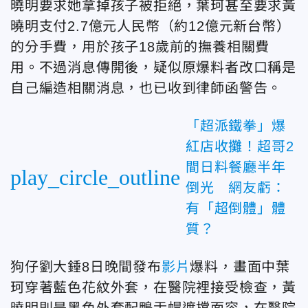
曉明要求她拿掉孩子被拒絕，葉珂甚至要求黃
曉明支付2.7億元人民幣（約12億元新台幣）
的分手費，用於孩子18歲前的撫養相關費
用。不過消息傳開後，疑似原爆料者改口稱是
自己編造相關消息，也已收到律師函警告。
「超派鐵拳」爆
紅店收攤！超哥2
間日料餐廳半年
play_circle_outline
倒光 網友虧：
有「超倒體」體
質？
狗仔劉大錘8日晚間發布
影片
爆料，畫面中葉
珂穿著藍色花紋外套，在醫院裡接受檢查，黃
曉明則是黑色外套配鴨舌帽遮擋面容，在醫院