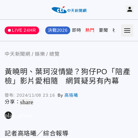
LIVE 24HR
決戰2026
即時
熱門
要聞
社會
娛樂
中天新聞網
娛樂
總覽
黃曉明、葉珂沒情變？狗仔PO「陪產
檢」影片愛相隨 網質疑另有內幕
發布:
2024/11/08 23:16
By
高珞曦
share
分享：
play_arrow
記者高珞曦／綜合報導