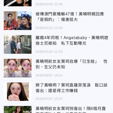
2026/02/26 11:36
被傳澳門豪賭輸47億！黃曉明親回應
「是假的」︰傷害挺大
2026/02/22 11:05
離婚4年同框！Angelababy、黃曉明遊
迪士尼被拍 私下互動曝光
2026/01/26 11:53
黃曉明前女友葉珂自爆「已生娃」 性
別、生父仍未知
2025/08/07 18:01
掰了黃曉明？葉珂直播突落淚 鬆口談
復出：還是得工作賺錢
2025/07/27 15:37
黃曉明前女友葉珂悄復出！隔8個月露