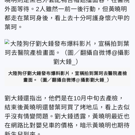
外面等待。2人雖然一前一後行動，但黃曉明
都走在葉珂身後，看上去十分呵護身懷六甲的
葉珂。
大陸狗仔劉大錘發布爆料影片，宣稱拍到葉珂去醫院產檢
畫面。（圖／翻攝自微博@攝影劉大錘_）
劉大錘還指出，他們是在10月中旬去產檢，
結束後黃曉明還替葉珂買了烤地瓜，看上去似
乎沒有情變問題。劉大錘透露，黃曉明最近也
在網路比對嬰兒車的價格，暗示黃曉明也期待
新生兒到來。