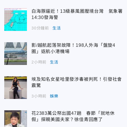
白海豚逼近！13級暴風圈壓境台灣 氣象署
14:30發海警
30分鐘前
生活
影/越航起落架故障！198人外海「盤旋4
圈」返航小港機場
2小時前
生活
埃及知名女星哈里發涉毒被判死！引發社會
震驚
3小時前
娛樂
花2383萬公帑出國47趟 春節「就地休
假」探親美國夫家？徐佳青回應了