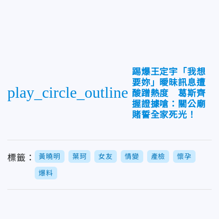
踢爆王定宇「我想
要妳」曖昧訊息遭
play_circle_outline
酸蹭熱度 葛斯齊
握證據嗆：關公廟
賭誓全家死光！
黃曉明
葉珂
女友
情變
產檢
懷孕
標籤：
爆料