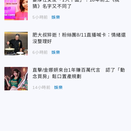
猜》名字又不同了
5小時前
娛樂
肥大叔猝逝！粉絲團8/11直播喊卡：情緒還
沒整理好
6小時前
娛樂
直擊/金娜妍來台1年賺百萬代言 認了「動
念買房」鬆口置產規劃
14小時前
娛樂