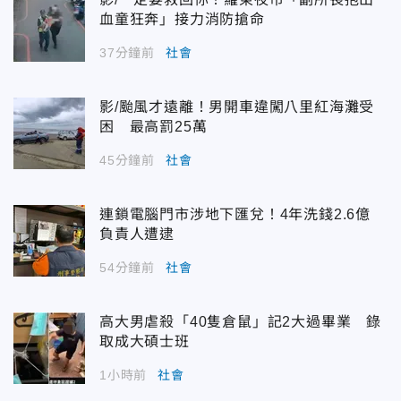
血童狂奔」接力消防搶命
37分鐘前
社會
影/颱風才遠離！男開車違闖八里紅海灘受
困 最高罰25萬
45分鐘前
社會
連鎖電腦門市涉地下匯兌！4年洗錢2.6億
負責人遭逮
54分鐘前
社會
高大男虐殺「40隻倉鼠」記2大過畢業 錄
取成大碩士班
1小時前
社會