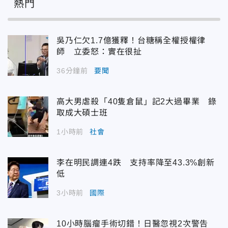
熱門
吳乃仁欠1.7億獲釋！台糖稱全權授權律
師 立委怒：實在很扯
36分鐘前
要聞
高大男虐殺「40隻倉鼠」記2大過畢業 錄
取成大碩士班
1小時前
社會
李在明民調連4跌 支持率降至43.3%創新
低
3小時前
國際
10小時腦瘤手術切錯！日醫忽視2次警告