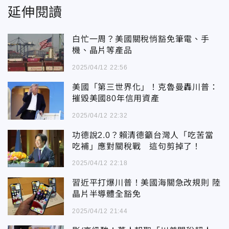
延伸閱讀
白忙一周？美國關稅悄豁免筆電、手
機、晶片等產品
2025/04/12 22:56
美國「第三世界化」！克魯曼轟川普：
摧毀美國80年信用資產
2025/04/12 22:32
功德說2.0？賴清德籲台灣人「吃苦當
吃補」應對關稅戰 這句剪掉了！
2025/04/12 22:18
習近平打爆川普！美國海關急改規則 陸
晶片半導體全豁免
2025/04/12 21:44