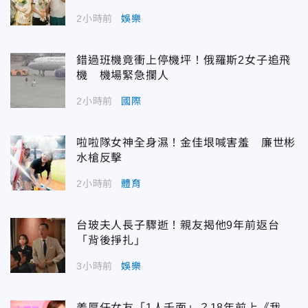
2小時前
娛樂
錯過班機竟衝上停機坪！俄羅斯2女子追飛
機 機場緊急攔人
2小時前
國際
啦啦隊女神全身濕！金佳垠喊害羞 廉世彬
水槍反擊
2小時前
體育
台玻夫人長子驟逝！親友揭他9年前返台
「背後掙扎」
3小時前
娛樂
姜厚任女友「1人千面」？18年前上《我