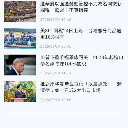
遭華府以強迫勞動管控不力為名開徵新
關稅 歐盟：不實指控
2026/07/24 15:02
美301關稅24日上路 台灣部分商品適
用10%稅率
2026/07/24 07:51
川普下重手逼藥廠回美 2028年起進口
學名藥將課100%關稅
2026/07/22 11:35
批對岸將農產武器化「以農逼政」 賴
清德：美、日成2大出口市場
2026/06/29 18:45