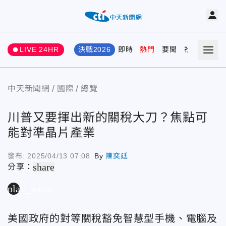
LIVE 24HR
決戰2026
即時
熱門
要聞
社會
娛樂
中天新聞網
國際
總覽
川普又要揮出新的關稅大刀？焦點可
能對準晶片產業
發布:
2025/04/13 07:08
By
陳奕廷
share
分享：
play_arrow
美國政府的對等關稅豁免智慧型手機、電腦及