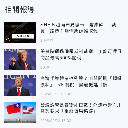
相關報導
SHEIN越南布局喊卡！倉庫砍半+裁
員 路透：陸供應鏈難取代
2小時前
美參院通過俄羅斯制裁案 川普可課俄
商品最高500%關稅
2天前
台灣半導體業剉咧等？川普開鍘「關鍵
原料」15%關稅 設最低進口價
2026/08/07 08:38
台經濟成長暴衝兩位數！外媒示警：川
普恐要求「重談貿易協議」
2026/08/02 15:32