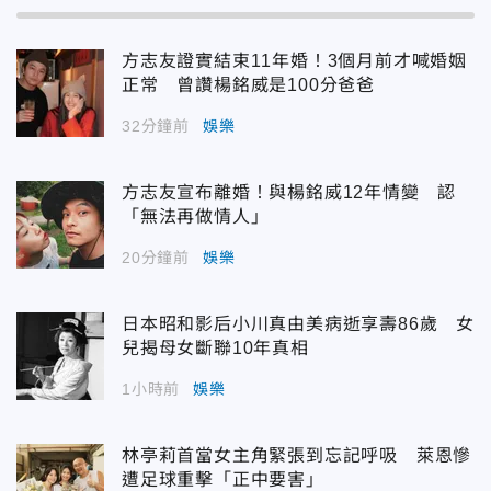
方志友證實結束11年婚！3個月前才喊婚姻
正常 曾讚楊銘威是100分爸爸
32分鐘前
娛樂
方志友宣布離婚！與楊銘威12年情變 認
「無法再做情人」
20分鐘前
娛樂
日本昭和影后小川真由美病逝享壽86歲 女
兒揭母女斷聯10年真相
1小時前
娛樂
林亭莉首當女主角緊張到忘記呼吸 萊恩慘
遭足球重擊「正中要害」