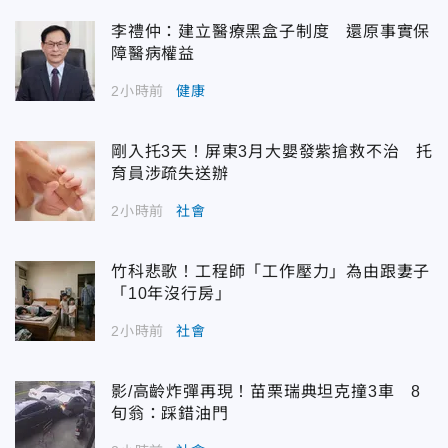
李禮仲：建立醫療黑盒子制度 還原事實保
障醫病權益
2小時前
健康
剛入托3天！屏東3月大嬰發紫搶救不治 托
育員涉疏失送辦
2小時前
社會
竹科悲歌！工程師「工作壓力」為由跟妻子
「10年沒行房」
2小時前
社會
影/高齡炸彈再現！苗栗瑞典坦克撞3車 8
旬翁：踩錯油門