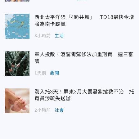
西北太平洋恐「4颱共舞」 TD18最快今增
強為南卡颱風
3小時前
生活
軍人投敵、酒駕毒駕修法加重刑責 週三審
議
1天前
要聞
剛入托3天！屏東3月大嬰發紫搶救不治 托
育員涉疏失送辦
2小時前
社會