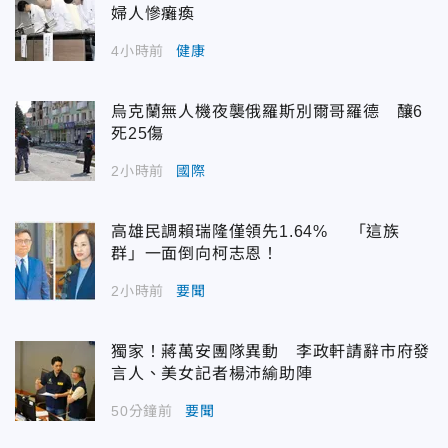
婦人慘癱瘓
4小時前
健康
烏克蘭無人機夜襲俄羅斯別爾哥羅德 釀6
死25傷
2小時前
國際
高雄民調賴瑞隆僅領先1.64% 「這族
群」一面倒向柯志恩！
2小時前
要聞
獨家！蔣萬安團隊異動 李政軒請辭市府發
言人、美女記者楊沛緰助陣
50分鐘前
要聞