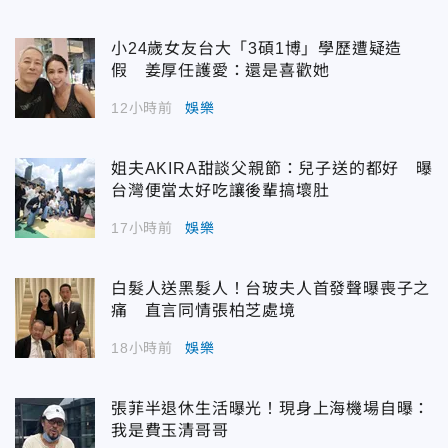
小24歲女友台大「3碩1博」學歷遭疑造
假 姜厚任護愛：還是喜歡她
12小時前
娛樂
姐夫AKIRA甜談父親節：兒子送的都好 曝
台灣便當太好吃讓後輩搞壞肚
17小時前
娛樂
白髮人送黑髮人！台玻夫人首發聲曝喪子之
痛 直言同情張柏芝處境
18小時前
娛樂
張菲半退休生活曝光！現身上海機場自曝：
我是費玉清哥哥