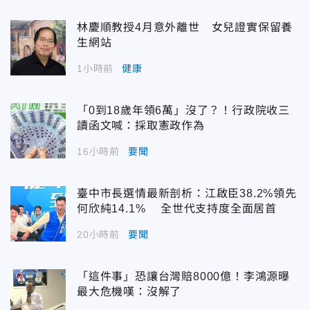
林慶順教授4月意外離世 女兒證實保留養
生網站
1小時前
健康
「0到18歲年領6萬」沒了？！行政院收三
讀函文喊：採取憲政作為
16小時前
要聞
臺中市長選情最新剖析：江啟臣38.2%領先
何欣純14.1% 全世代支持度全面居首
20小時前
要聞
「這件事」恐讓台灣賠8000億！李鴻源曝
最大危機嘆：沒解了