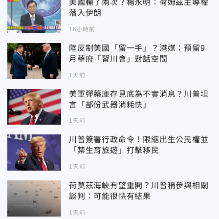
美國輸了兩次？楊永明：荷姆茲主導權
落入伊朗
16小時前
陸反制美國「留一手」？港媒：預留9
月華府「習川會」對話空間
1天前
美軍彈藥庫存見底為不實消息？川普坦
言「部份武器消耗快」
1天前
川普簽署行政命令！限縮出生公民權並
「禁生育旅遊」打擊移民
1天前
荷莫茲海峽有望重開？川普稱參與相關
談判：可能很快有結果
1天前