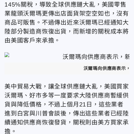
145%關稅，導致全球
供應鏈大亂，美國零售
業龍頭沃爾瑪更傳出
店面貨架空空如也，沒有
商品可販售。不過傳出近來沃爾瑪已經通知
大
陸部分製造商
恢復出貨，而新增的關稅成本將
由美國客戶來承擔。
沃爾瑪向供應商表示，
美中貿易大戰，
讓全球供應鏈大亂，美國買家
沃爾瑪、好市多等一度要求大陸供應商暫緩供
貨與降低價格，
不過上個
月21日，這些業者
進到白宮與川普會談後，傳出這些業者已經陸
續通知
供應商恢復發貨，關稅則由美方買家承
擔。