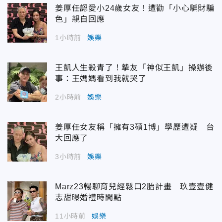
姜厚任認愛小24歲女友！遭勸「小心騙財騙
色」親自回應
1小時前
娛樂
王凱人生殺青了！摯友「神似王凱」操辦後
事：王媽媽看到我就哭了
2小時前
娛樂
姜厚任女友稱「擁有3碩1博」學歷遭疑 台
大回應了
3小時前
娛樂
Marz23暢聊育兒經鬆口2胎計畫 玖壹壹健
志甜曝婚禮時間點
11小時前
娛樂