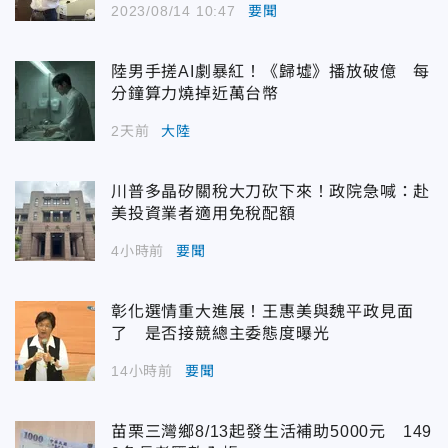
2023/08/14 10:47
要聞
陸男手搓AI劇暴紅！《歸墟》播放破億 每
分鐘算力燒掉近萬台幣
2天前
大陸
川普多晶矽關稅大刀砍下來！政院急喊：赴
美投資業者適用免稅配額
4小時前
要聞
彰化選情重大進展！王惠美與魏平政見面
了 是否接競總主委態度曝光
14小時前
要聞
苗栗三灣鄉8/13起發生活補助5000元 149