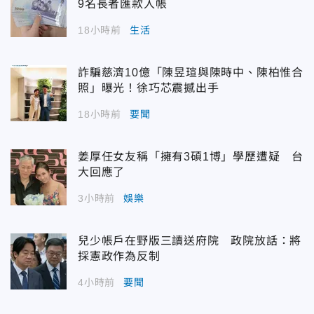
9名長者匯款入帳
18小時前
生活
詐騙慈濟10億「陳昱瑄與陳時中、陳柏惟合
照」曝光！徐巧芯震撼出手
18小時前
要聞
姜厚任女友稱「擁有3碩1博」學歷遭疑 台
大回應了
3小時前
娛樂
兒少帳戶在野版三讀送府院 政院放話：將
採憲政作為反制
4小時前
要聞