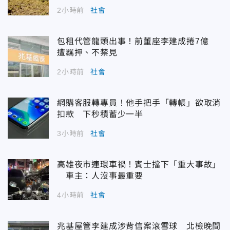
2小時前
社會
包租代管龍頭出事！前董座李建成捲7億
遭羈押、不禁見
2小時前
社會
網購客服轉專員！他手把手「轉帳」欲取消
扣款 下秒積蓄少一半
3小時前
社會
高雄夜市連環車禍！賓士擋下「重大事故」
車主：人沒事最重要
4小時前
社會
兆基屋管李建成涉背信案滾雪球 北檢晚間