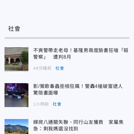
社會
不爽警帶走老母！基隆男兩度臉書狂嗆「殺
警察」 遭判8月
48分鐘前
社會
影/鶯歌毒蟲拒檢狂飆！警轟4槍破窗逮人
驚險畫面曝
1小時前
社會
婦爬八通關失聯、同行山友獲救 家屬焦
急：剩我媽還沒找到