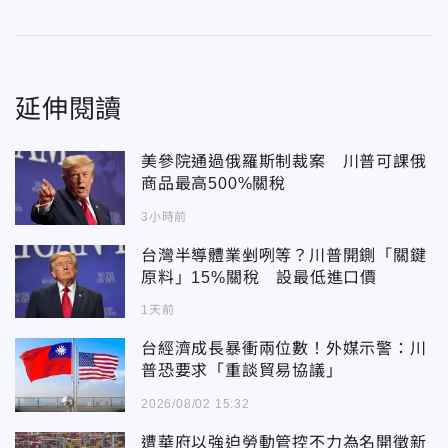
延伸閱讀
美參院通過俄羅斯制裁案 川普可課俄
商品最高500%關稅
3小時前
台灣半導體業剉咧等？川普開鍘「關鍵
原料」15%關稅 設最低進口價
1天前
台經濟成長暴衝兩位數！外媒示警：川
普恐要求「重談貿易協議」
2026/08/02 15:32
遭華府以強迫勞動管控不力為名開徵新