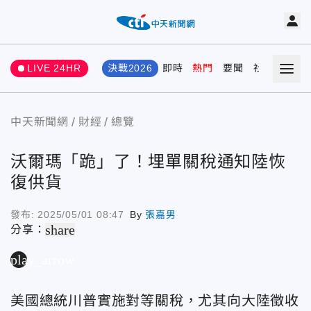
LIVE 24HR
決戰2026
即時
熱門
要聞
社會
娛樂
中天新聞網
財經
總覽
沃爾瑪「跪」了！埋單關稅通知陸恢
復供貨
發布:
2025/05/01 08:47
By
張嘉男
share
分享：
play_arrow
美國總統川普實施對等關稅，尤其向大陸徵收