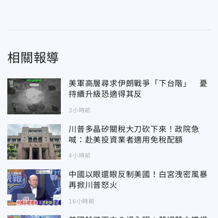
相關報導
美軍高層尋求伊朗戰爭「下台階」 憂
持續升級恐適得其反
3小時前
川普多晶矽關稅大刀砍下來！政院急
喊：赴美投資業者適用免稅配額
4小時前
中國以眼還眼反制美國！白宮洩密風暴
再掀川普怒火
16小時前