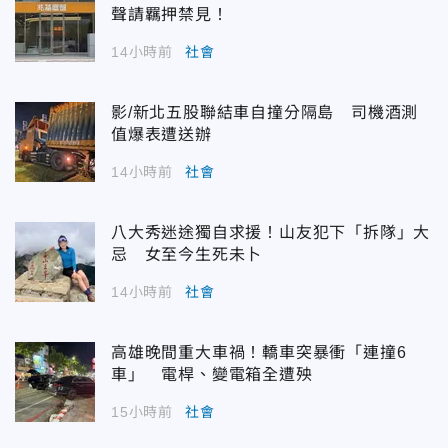
聲請羈押禁見！
14小時前
社會
影/新北五股聯結車自撞分隔島 司機酒測
值爆表遭送辦
14小時前
社會
八大秀迷途獨自求援！山友犯下「拆隊」大
忌 女至今生死未卜
14小時前
社會
高雄晚間重大車禍！轎車突暴衝「連撞6
車」 電桿、變電箱全遭殃
15小時前
社會