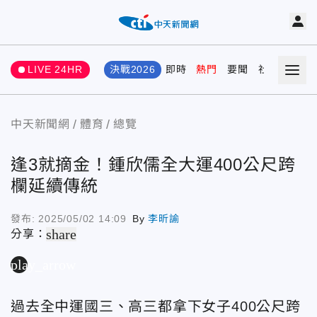
LIVE 24HR
決戰2026
即時
熱門
要聞
社會
娛樂
中天新聞網
體育
總覽
逢3就摘金！鍾欣儒全大運400公尺跨
欄延續傳統
發布:
2025/05/02 14:09
By
李昕諭
share
分享：
play_arrow
過去全中運國三、高三都拿下女子400公尺跨