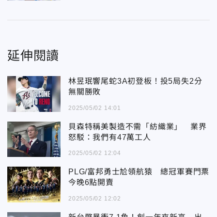
延伸閱讀
林昱珉響尾蛇3A初登板！投5局失2分
無關勝敗
2025/05/02 14:01
貝森特稱美製造不需「紡織業」 業界
怒駁：我們有47萬工人
2025/05/02 12:04
PLG/富邦勇士尬領航猿 總冠軍賽門票
今晚6點開賣
2025/05/02 12:02