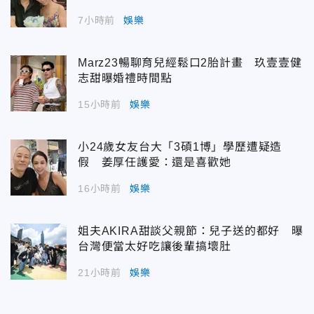
7小時前
娛樂
Marz23暢聊育兒經鬆口2胎計畫 玖壹壹健
志甜曝婚禮時間點
15小時前
娛樂
小24歲女友台大「3碩1博」學歷遭疑造
假 姜厚任護愛：還是喜歡她
16小時前
娛樂
姐夫AKIRA甜談父親節：兒子送的都好 曝
台灣便當太好吃讓後輩搞壞肚
21小時前
娛樂