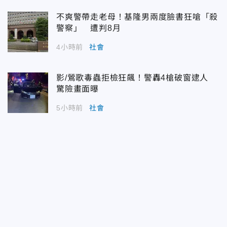
不爽警帶走老母！基隆男兩度臉書狂嗆「殺
警察」 遭判8月
4小時前
社會
影/鶯歌毒蟲拒檢狂飆！警轟4槍破窗逮人
驚險畫面曝
5小時前
社會