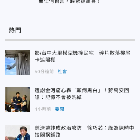
無任何留言，趕緊搶頭香！
熱門
影/台中大里模型機撞民宅 碎片散落機尾
卡遮陽棚
50分鐘前
社會
遭謝金河痛心轟「顛倒黑白」！蔣萬安回
嗆：記憶不會被洗掉
4小時前
要聞
慈濟遭詐成政治攻防 徐巧芯：綠為陳時中
接閣揆鋪路