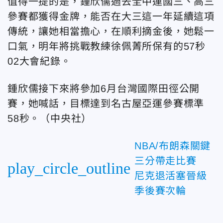
值得一提的是，鍾欣儒過去全中運國三、高三
參賽都獲得金牌，能否在大三這一年延續這項
傳統，讓她相當擔心，在順利摘金後，她鬆一
口氣，明年將挑戰教練徐佩菁所保有的57秒
02大會紀錄。
鍾欣儒接下來將參加6月台灣國際田徑公開
賽，她喊話，目標達到名古屋亞運參賽標準
58秒。（中央社）
NBA/布朗森關鍵
三分帶走比賽
play_circle_outline
尼克退活塞晉級
季後賽次輪