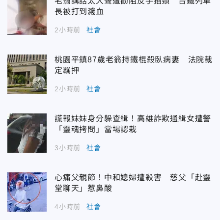
老翁講話太大聲遭勸阻反手掐頸 台鐵列車
長被打到濺血
2小時前
社會
桃園平鎮87歲老翁持鐵棍殺臥病妻 法院裁
定羈押
2小時前
社會
謊報妹妹身分躲查緝！高雄詐欺通緝女遭警
「靈魂拷問」當場認栽
3小時前
社會
心痛父親節！中和媳婦遭殺害 慈父「赴靈
堂聊天」惹鼻酸
4小時前
社會