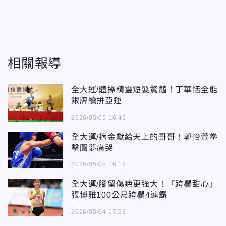
相關報導
全大運/體操精靈短髮驚豔！丁華恬全能
銀牌續拚亞運
2026/05/05 16:45
全大運/摘金獻給天上的哥哥！郭怡萱拳
擊圓夢痛哭
2026/05/05 16:12
全大運/腳留傷疤更強大！「跨欄甜心」
張博雅100公尺跨欄4連霸
2026/05/04 17:53