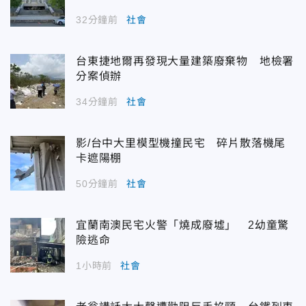
32分鐘前
社會
台東捷地爾再發現大量建築廢棄物 地檢署
分案偵辦
34分鐘前
社會
影/台中大里模型機撞民宅 碎片散落機尾
卡遮陽棚
50分鐘前
社會
宜蘭南澳民宅火警「燒成廢墟」 2幼童驚
險逃命
1小時前
社會