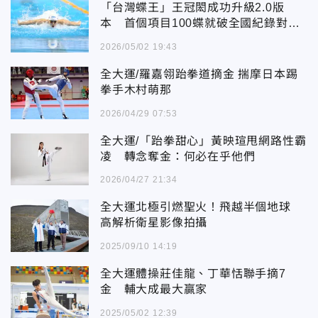
「台灣蝶王」王冠閎成功升級2.0版
本 首個項目100蝶就破全國紀錄對今
年亞運更添信心
2026/05/02 19:43
全大運/羅嘉翎跆拳道摘金 揣摩日本踢
拳手木村萌那
2026/04/29 07:53
全大運/「跆拳甜心」黃映瑄甩網路性霸
凌 轉念奪金：何必在乎他們
2026/04/27 21:34
全大運北極引燃聖火！飛越半個地球
高解析衛星影像拍攝
2025/09/10 14:19
全大運體操莊佳龍、丁華恬聯手摘7
金 輔大成最大贏家
2025/05/02 12:39