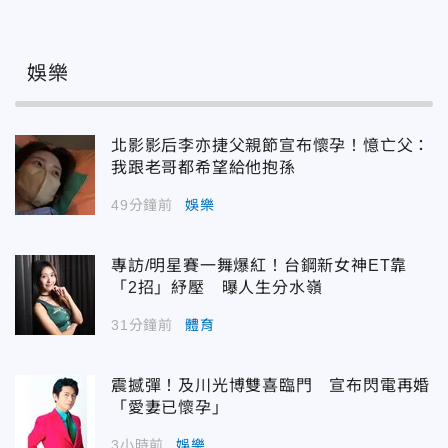
娛樂
北影影后李亦捷父親節宣布懷孕！憶亡父：
我跟老哥都希望給他抱孫
49分鐘前
娛樂
專訪/明星賽一舞爆紅！台鋼新女神ET靠
「2招」紓壓 曝人生分水嶺
31分鐘前
體育
震撼彈！及川光博雙喜臨門 宣布閃電再婚
「愛妻已懷孕」
3小時前
娛樂