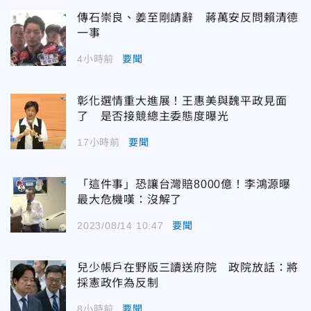
傳石崇良、姜至剛請辭 蔣萬安反問賴清德
一事
4小時前
要聞
彰化選情重大進展！王惠美與魏平政見面
了 是否接競總主委態度曝光
17小時前
要聞
「這件事」恐讓台灣賠8000億！李鴻源曝
最大危機嘆：沒解了
2023/08/14 10:47
要聞
兒少帳戶在野版三讀送府院 政院放話：將
採憲政作為反制
8小時前
要聞