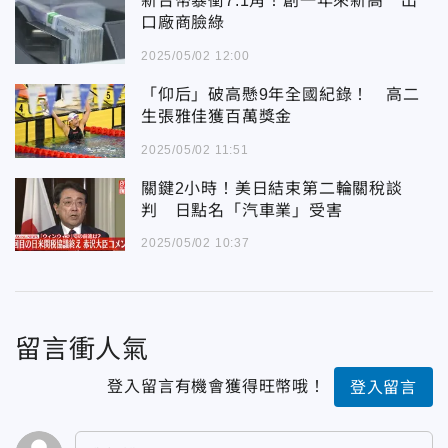
新台幣暴衝7.1角！創一年來新高 出
口廠商臉綠
2025/05/02 12:00
「仰后」破高懸9年全國紀錄！ 高二
生張雅佳獲百萬獎金
2025/05/02 11:51
關鍵2小時！美日結束第二輪關稅談
判 日點名「汽車業」受害
2025/05/02 10:37
留言衝人氣
登入留言有機會獲得旺幣哦！
登入留言