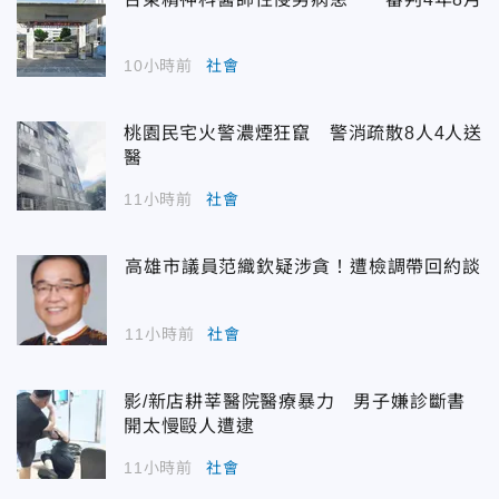
10小時前
社會
桃園民宅火警濃煙狂竄 警消疏散8人4人送
醫
11小時前
社會
高雄市議員范織欽疑涉貪！遭檢調帶回約談
11小時前
社會
影/新店耕莘醫院醫療暴力 男子嫌診斷書
開太慢毆人遭逮
11小時前
社會