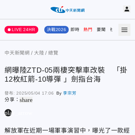
LIVE 24HR
決戰2026
即時
熱門
要聞
社會
娛樂
中天新聞網
大陸
總覽
網曝陸ZTD-05兩棲突擊車改裝 「掛
12枚紅箭-10導彈 」劍指台海
發布:
2025/05/04 17:06
By
李宗芳
share
分享：
play_arrow
解放軍在近期一場軍事演習中，曝光了一款經