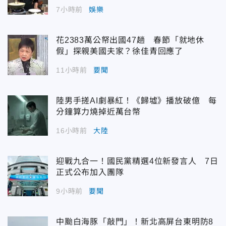
7小時前
娛樂
花2383萬公帑出國47趟 春節「就地休
假」探親美國夫家？徐佳青回應了
11小時前
要聞
陸男手搓AI劇暴紅！《歸墟》播放破億 每
分鐘算力燒掉近萬台幣
16小時前
大陸
迎戰九合一！國民黨精選4位新發言人 7日
正式公布加入團隊
9小時前
要聞
中颱白海豚「敲門」！新北高屏台東明防8