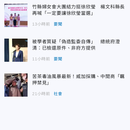
竹縣婦女會大團結力挺徐欣瑩 楊文科縣長
再喊「一定要讓徐欣瑩當選」
13小時前
要聞
被學者質疑「偽造監委自傳」 總統府澄
清：已檢還原件、非府方提供
11小時前
要聞
苦茶毒油風暴最新！威加採購、中間商「羈
押禁見」
21小時前
社會