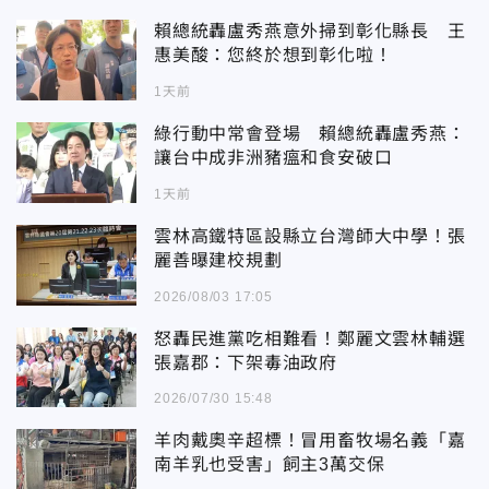
賴總統轟盧秀燕意外掃到彰化縣長 王
惠美酸：您終於想到彰化啦！
1天前
綠行動中常會登場 賴總統轟盧秀燕：
讓台中成非洲豬瘟和食安破口
1天前
雲林高鐵特區設縣立台灣師大中學！張
麗善曝建校規劃
2026/08/03 17:05
怒轟民進黨吃相難看！鄭麗文雲林輔選
張嘉郡：下架毒油政府
2026/07/30 15:48
羊肉戴奧辛超標！冒用畜牧場名義「嘉
南羊乳也受害」飼主3萬交保