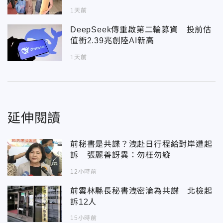
1天前
DeepSeek傳重啟第二輪募資 投前估
值衝2.39兆創陸AI新高
1天前
延伸閱讀
前秘書是共諜？洩赴日行程給對岸遭起
訴 張麗善訝異：勿枉勿縱
12小時前
前雲林縣長秘書洩密淪為共諜 北檢起
訴12人
15小時前