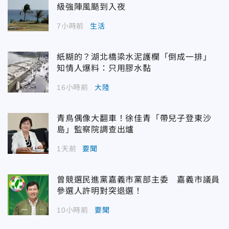
級強陣風颳到入夜
7小時前
生活
紙糊的？湖北橋梁水泥護欄「倒成一排」
知情人爆料：只用膠水黏
16小時前
大陸
青鳥偶像大翻車！徐佳青「帶兒子登東沙
島」監察院調查出爐
1天前
要聞
曾競選民進黨嘉義市黨部主委 嘉義市議員
參選人許明對突退選！
10小時前
要聞