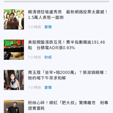
賴清德狂嗆盧秀燕 最新網路投票太震撼！
1.5萬人表態一面倒
7小時前
要聞
美股開盤漲跌互見！費半指數飆逾191.46
點 台積電ADR漲0.93%
7小時前
財經
周玉蔻「坐牢+賠2000萬」？張淑娟親曝：
她約喝下午茶求和解
7小時前
要聞
粉絲心碎！網紅「肥大叔」驚傳離世 粉專
證實噩耗