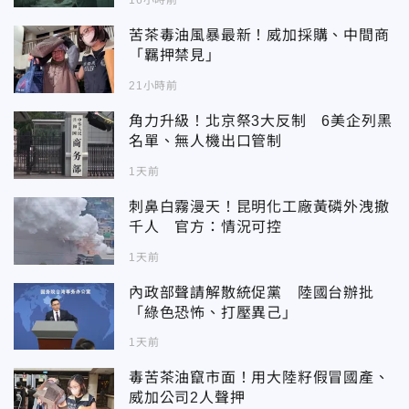
16小時前
苦茶毒油風暴最新！威加採購、中間商
「羈押禁見」
21小時前
角力升級！北京祭3大反制 6美企列黑
名單、無人機出口管制
1天前
刺鼻白霧漫天！昆明化工廠黃磷外洩撤
千人 官方：情況可控
1天前
內政部聲請解散統促黨 陸國台辦批
「綠色恐怖、打壓異己」
1天前
毒苦茶油竄市面！用大陸籽假冒國產、
威加公司2人聲押