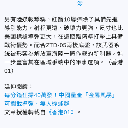
涉
另有陸媒報導稱，紅箭10導彈除了具備先進
導引能力，射程更遠、破壞力更強，尺寸也比
美國標槍導彈更大，在遠距離精準打擊上具備
戰術優勢。配合ZTD-05兩棲底盤，該武器系
統被形容為解放軍海陸一體作戰的新利器，進
一步豐富其在區域爭端中的軍事選項。（香港
01）
延伸閱讀：
每分鐘狂掃40萬發！中國量產「金屬風暴」
可攔截導彈、無人機蜂群
文章授權轉載自
《香港01》
。