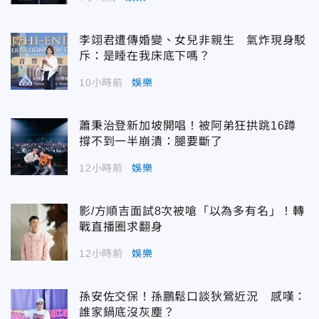
李翊君遭傳婚變、女兒非親生 氣炸現身駁
斥：是睡在我床底下嗎？
10小時前
娛樂
蕭秉治登新加坡開唱！被阿弟狂拱跳16蹲
撐不到一半崩潰：腿要斷了
12小時前
娛樂
影/方順吉面試8次被嗆「以為多有名」！轉
戰直播圈求翻身
12小時前
娛樂
孫安佐交保！孫鵬鬆口談狄鶯近況 感嘆：
誰家鍋底沒灰塵？