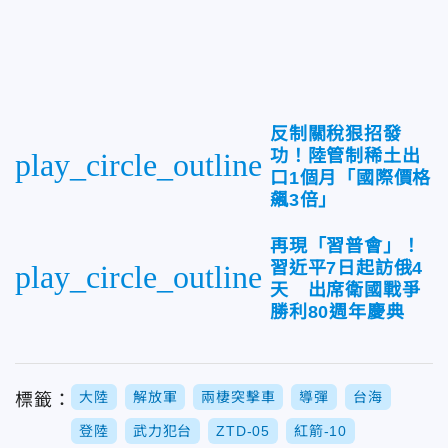
反制關稅狠招發
功！陸管制稀土出
play_circle_outline
口1個月「國際價格
飆3倍」
再現「習普會」！
習近平7日起訪俄4
play_circle_outline
天 出席衛國戰爭
勝利80週年慶典
大陸
解放軍
兩棲突擊車
導彈
台海
標籤：
登陸
武力犯台
ZTD-05
紅箭-10