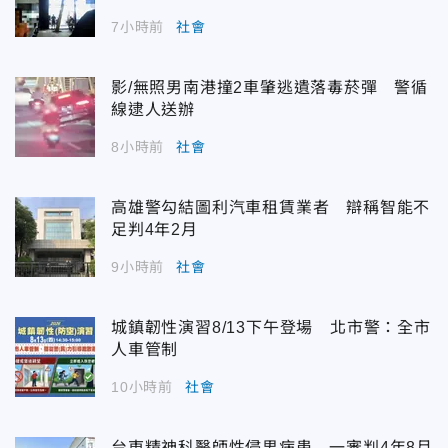
7小時前
社會
影/無照男南港撞2車肇逃遺落毒菸彈 警循
線逮人送辦
8小時前
社會
高雄警勾結圖利汽車租賃業者 辯稱智能不
足判4年2月
9小時前
社會
城鎮韌性演習8/13下午登場 北市警：全市
人車管制
10小時前
社會
台東精神科醫師性侵男病患 一審判4年8月