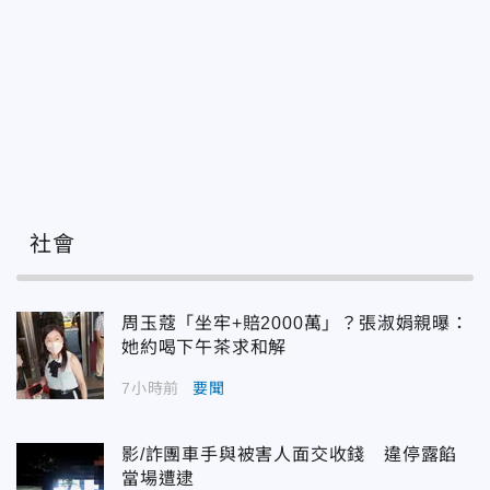
社會
周玉蔻「坐牢+賠2000萬」？張淑娟親曝：
她約喝下午茶求和解
7小時前
要聞
影/詐團車手與被害人面交收錢 違停露餡
當場遭逮