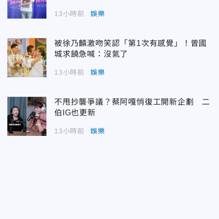
13小時前
娛樂
被徐乃麟激吻笑認「第1次有感覺」！曾國
城求饒急喊：沒氣了
13小時前
娛樂
不甩抄襲爭議？蔡阿嘎悄復工開新企劃 二
伯IG也更新
13小時前
娛樂