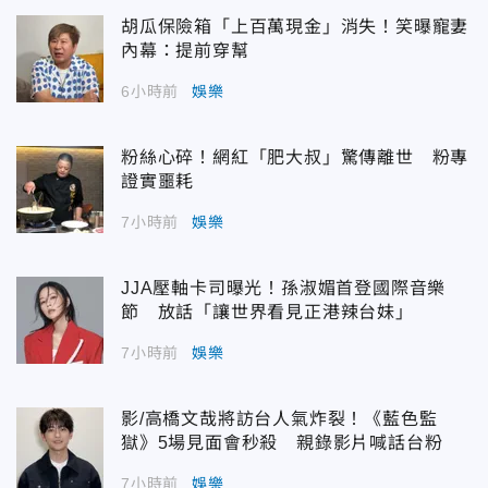
胡瓜保險箱「上百萬現金」消失！笑曝寵妻
內幕：提前穿幫
6小時前
娛樂
粉絲心碎！網紅「肥大叔」驚傳離世 粉專
證實噩耗
7小時前
娛樂
JJA壓軸卡司曝光！孫淑媚首登國際音樂
節 放話「讓世界看見正港辣台妹」
7小時前
娛樂
影/高橋文哉將訪台人氣炸裂！《藍色監
獄》5場見面會秒殺 親錄影片喊話台粉
7小時前
娛樂