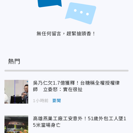
無任何留言，趕緊搶頭香！
熱門
吳乃仁欠1.7億獲釋！台糖稱全權授權律
師 立委怒：實在很扯
1小時前
要聞
高雄燕巢工廠工安意外！51歲外包工人墜1
5米當場身亡