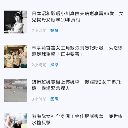
日本昭和影后小川真由美病逝享壽86歲 女
兒揭母女斷聯10年真相
2小時前
娛樂
林亭莉首當女主角緊張到忘記呼吸 萊恩慘
遭足球重擊「正中要害」
2小時前
娛樂
錯過班機竟衝上停機坪！俄羅斯2女子追飛
機 機場緊急攔人
3小時前
國際
啦啦隊女神全身濕！金佳垠喊害羞 廉世彬
水槍反擊