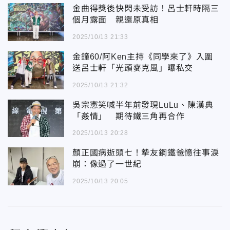
金曲得獎後快閃未受訪！呂士軒時隔三
個月露面 親還原真相
2025/10/13 21:33
金鐘60/阿Ken主持《同學來了》入圍
送呂士軒「光頭麥克風」曝私交
2025/10/13 21:32
吳宗憲笑喊半年前發現LuLu、陳漢典
「姦情」 期待鐵三角再合作
2025/10/13 20:28
顏正國病逝頭七！摯友鋼鐵爸憶往事淚
崩：像過了一世紀
2025/10/13 20:05