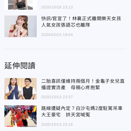
2025/10/16 23:13
快訊/官宣了！林襄正式離開樂天女孩
人氣女孩張語芯也離隊
2024/02/15 18:04
延伸閱讀
二胎喜訊僅維持兩個月！金龜子女兒直
播證實流產 母親心疼抱緊
2025/10/13 22:57
路線遭疑內定？白沙屯媽2度駐駕吊車
大王豪宅 拱天宮喊冤
2025/10/13 22:16