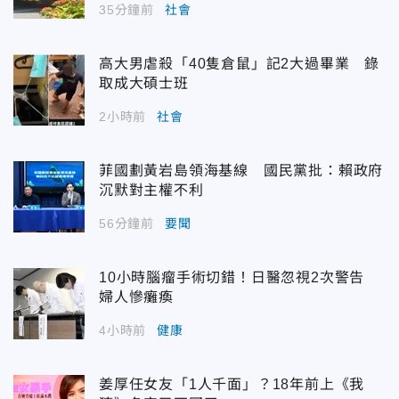
35分鐘前
社會
高大男虐殺「40隻倉鼠」記2大過畢業 錄
取成大碩士班
2小時前
社會
菲國劃黃岩島領海基線 國民黨批：賴政府
沉默對主權不利
56分鐘前
要聞
10小時腦瘤手術切錯！日醫忽視2次警告
婦人慘癱瘓
4小時前
健康
姜厚任女友「1人千面」？18年前上《我