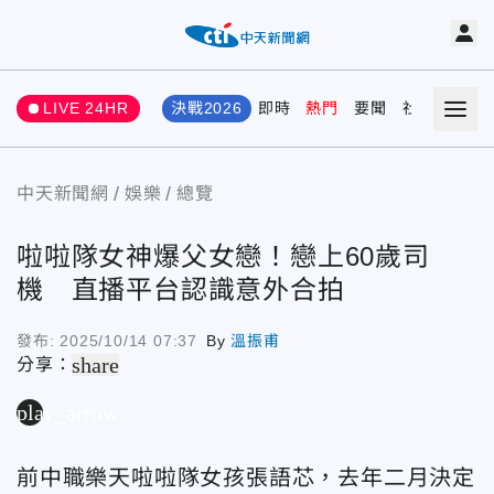
LIVE 24HR
決戰2026
即時
熱門
要聞
社會
娛樂
中天新聞網
娛樂
總覽
啦啦隊女神爆父女戀！戀上60歲司
機 直播平台認識意外合拍
發布:
2025/10/14 07:37
By
溫振甫
share
分享：
play_arrow
前中職樂天啦啦隊女孩張語芯，去年二月決定