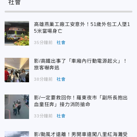
社會
高雄燕巢工廠工安意外！51歲外包工人墜1
5米當場身亡
35分鐘前
社會
影/高鐵出事了「車廂內行動電源起火」！
旅客嚇奔逃
38分鐘前
社會
影/一定要救回你！羅東夜市「副所長抱出
血童狂奔」接力消防搶命
33分鐘前
社會
影/颱風才遠離！男開車違闖八里紅海灘受