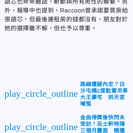
語芯也乖乖聽話，斬斷與所有男性的聯繫。另
外，報導中也提到，Raccoon曾承諾要買房給
張語芯，但最後連租房的錢都沒有，朋友對於
她的選擇雖不解，但也予以尊重。
路線遭疑內定？白
沙屯媽2度駐駕吊車
play_circle_outline
大王豪宅 拱天宮
喊冤
金曲得獎後快閃未
受訪！呂士軒時隔
play_circle_outline
三個月露面 親還