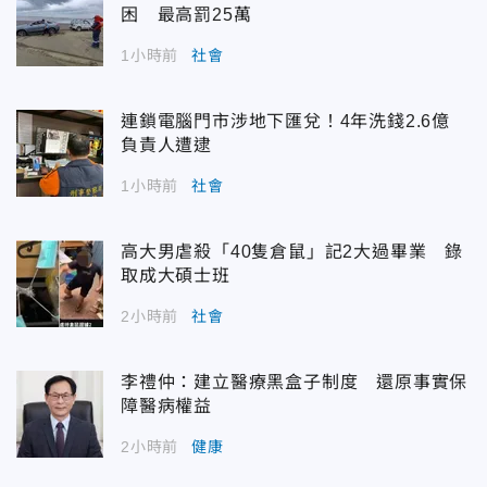
困 最高罰25萬
1小時前
社會
連鎖電腦門市涉地下匯兌！4年洗錢2.6億
負責人遭逮
1小時前
社會
高大男虐殺「40隻倉鼠」記2大過畢業 錄
取成大碩士班
2小時前
社會
李禮仲：建立醫療黑盒子制度 還原事實保
障醫病權益
2小時前
健康