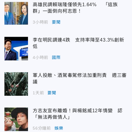
高雄民調賴瑞隆僅領先1.64% 「這族
群」一面倒向柯志恩！
3小時前
要聞
李在明民調連4跌 支持率降至43.3%創新
低
4小時前
國際
軍人投敵、酒駕毒駕修法加重刑責 週三審
議
1天前
要聞
方志友宣布離婚！與楊銘威12年情變 認
「無法再做情人」
56分鐘前
娛樂