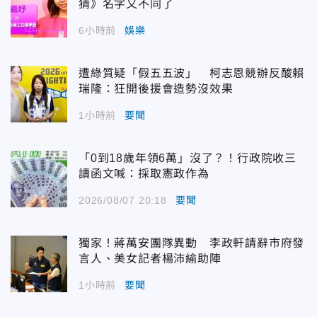
猜》名字又不同了
6小時前
娛樂
遭綠質疑「假五五波」 柯志恩競辦反酸賴
瑞隆：狂開後援會造勢沒效果
1小時前
要聞
「0到18歲年領6萬」沒了？！行政院收三
讀函文喊：採取憲政作為
2026/08/07 20:18
要聞
獨家！蔣萬安團隊異動 李政軒請辭市府發
言人、美女記者楊沛緰助陣
1小時前
要聞