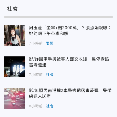
社會
周玉蔻「坐牢+賠2000萬」？張淑娟親曝：
她約喝下午茶求和解
7小時前
要聞
影/詐團車手與被害人面交收錢 違停露餡
當場遭逮
7小時前
社會
影/無照男南港撞2車肇逃遺落毒菸彈 警循
線逮人送辦
8小時前
社會