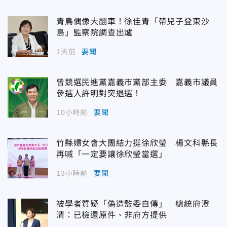
青鳥偶像大翻車！徐佳青「帶兒子登東沙
島」監察院調查出爐
1天前
要聞
曾競選民進黨嘉義市黨部主委 嘉義市議員
參選人許明對突退選！
10小時前
要聞
竹縣婦女會大團結力挺徐欣瑩 楊文科縣長
再喊「一定要讓徐欣瑩當選」
13小時前
要聞
被學者質疑「偽造監委自傳」 總統府澄
清：已檢還原件、非府方提供