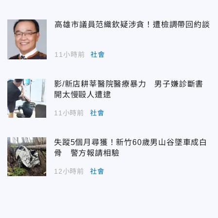
高雄市議員范織欽疑涉貪！遭檢調帶回約談
11小時前
社會
影/新店耕莘醫院醫療暴力 男子嫌診斷書
開太慢毆人遭逮
11小時前
社會
失蹤5個月尋獲！新竹60歲男山谷墜車成白
骨 警方報請相驗
12小時前
社會