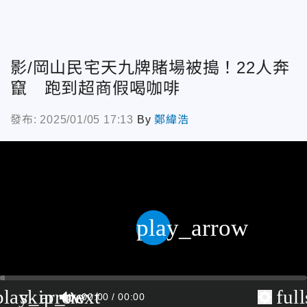
影/岡山民宅天九牌賭場被搗！22人奔
竄 跑到超商假喝咖啡
發布: 2025/01/05 17:13
By
鄭緯浩
play_arrow
play_arrow
skip_next
ful
00:00
00:00