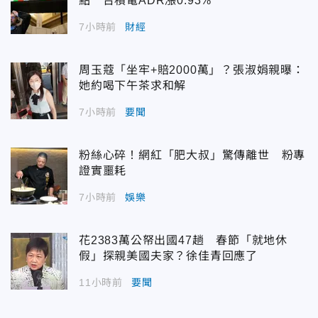
點 台積電ADR漲0.93%
7小時前
財經
周玉蔻「坐牢+賠2000萬」？張淑娟親曝：
她約喝下午茶求和解
7小時前
要聞
粉絲心碎！網紅「肥大叔」驚傳離世 粉專
證實噩耗
7小時前
娛樂
花2383萬公帑出國47趟 春節「就地休
假」探親美國夫家？徐佳青回應了
11小時前
要聞