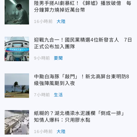
陸男手搓AI劇暴紅！《歸墟》播放破億 每
分鐘算力燒掉近萬台幣
16小時前
大陸
迎戰九合一！國民黨精選4位新發言人 7日
正式公布加入團隊
9小時前
要聞
中颱白海豚「敲門」！新北高屏台東明防8
級強陣風颳到入夜
7小時前
生活
紙糊的？湖北橋梁水泥護欄「倒成一排」
知情人爆料：只用膠水黏
16小時前
大陸