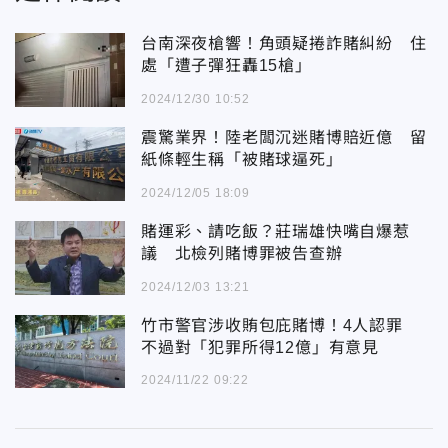
台南深夜槍響！角頭疑捲詐賭糾紛 住
處「遭子彈狂轟15槍」
2024/12/30 10:52
震驚業界！陸老闆沉迷賭博賠近億 留
紙條輕生稱「被賭球逼死」
2024/12/05 18:09
賭運彩、請吃飯？莊瑞雄快嘴自爆惹
議 北檢列賭博罪被告查辦
2024/12/03 13:21
竹市警官涉收賄包庇賭博！4人認罪
不過對「犯罪所得12億」有意見
2024/11/22 09:22