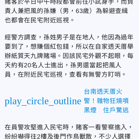
賭客於平日中午時段都會前往小試身手，而負
責人兼把風的孫嫌（男，63歲）為躲避查緝
也都會在民宅附近巡視。
經警方調查，孫姓男子是在地人，他因為過年
要到了，想賺個紅包錢，所以在自家透天厝舉
辦紙質天九牌賭場。因該民宅外觀不起眼，每
天約有20名人士進出，孫男還當起把風人
員，在附近民宅巡視，查看有無警方盯哨。
台南透天厝火
play_circle_outline
警！雜物狂燒噴
黑煙 住戶驚逃
在員警攻堅進入民宅時，賭客一看警察進入，
紛紛嚇得往2樓及後門作鳥獸散，不少人選擇