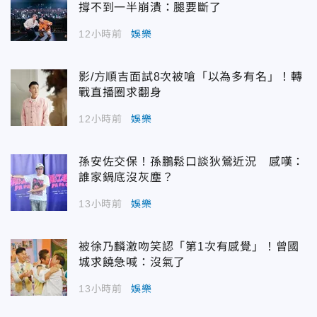
撐不到一半崩潰：腿要斷了
12小時前
娛樂
影/方順吉面試8次被嗆「以為多有名」！轉
戰直播圈求翻身
12小時前
娛樂
孫安佐交保！孫鵬鬆口談狄鶯近況 感嘆：
誰家鍋底沒灰塵？
13小時前
娛樂
被徐乃麟激吻笑認「第1次有感覺」！曾國
城求饒急喊：沒氣了
13小時前
娛樂