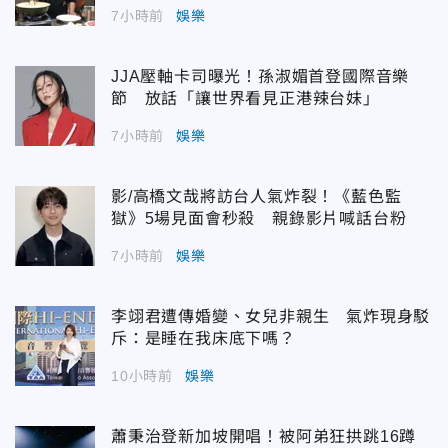
7小時前
娛樂
JJA壓軸卡司曝光！孫淑媚首登國際音樂
節 放話「讓世界看見正港辣台妹」
7小時前
娛樂
影/高橋文哉將訪台人氣炸裂！《藍色監
獄》5場見面會秒殺 親錄影片喊話台粉
7小時前
娛樂
李翊君遭傳婚變、女兒非親生 氣炸現身駁
斥：是睡在我床底下嗎？
10小時前
娛樂
蕭秉治登新加坡開唱！被阿弟狂拱跳16蹲