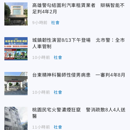
高雄警勾結圖利汽車租賃業者 辯稱智能不
足判4年2月
9小時前
社會
城鎮韌性演習8/13下午登場 北市警：全市
人車管制
10小時前
社會
台東精神科醫師性侵男病患 一審判4年8月
10小時前
社會
桃園民宅火警濃煙狂竄 警消疏散8人4人送
醫
11小時前
社會