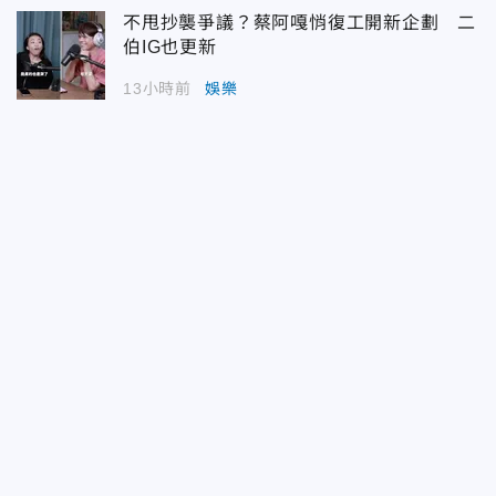
不甩抄襲爭議？蔡阿嘎悄復工開新企劃 二
伯IG也更新
13小時前
娛樂