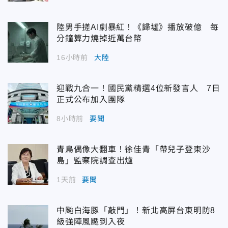
陸男手搓AI劇暴紅！《歸墟》播放破億 每
分鐘算力燒掉近萬台幣
16小時前
大陸
迎戰九合一！國民黨精選4位新發言人 7日
正式公布加入團隊
8小時前
要聞
青鳥偶像大翻車！徐佳青「帶兒子登東沙
島」監察院調查出爐
1天前
要聞
中颱白海豚「敲門」！新北高屏台東明防8
級強陣風颳到入夜