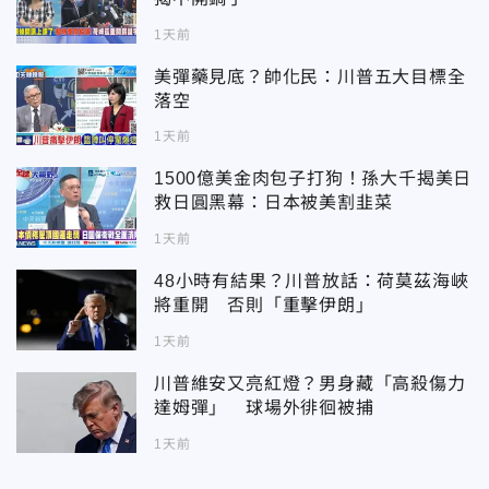
1天前
美彈藥見底？帥化民：川普五大目標全
落空
1天前
1500億美金肉包子打狗！孫大千揭美日
救日圓黑幕：日本被美割韭菜
1天前
48小時有結果？川普放話：荷莫茲海峽
將重開 否則「重擊伊朗」
1天前
川普維安又亮紅燈？男身藏「高殺傷力
達姆彈」 球場外徘徊被捕
1天前