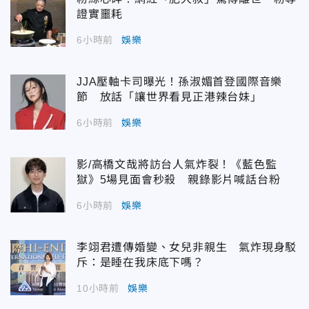
證實噩耗
6小時前
娛樂
JJA壓軸卡司曝光！孫淑媚首登國際音樂
節 放話「讓世界看見正港辣台妹」
6小時前
娛樂
影/高橋文哉將訪台人氣炸裂！《藍色監
獄》5場見面會秒殺 親錄影片喊話台粉
6小時前
娛樂
李翊君遭傳婚變、女兒非親生 氣炸現身駁
斥：是睡在我床底下嗎？
10小時前
娛樂