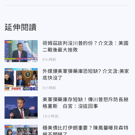
延伸閱讀
荷姆茲談判沒川普的份？介文汲：美國
二戰後最大挫敗
8小時前
外媒爆美軍彈藥庫恐短缺? 介文汲:美家
底快沒了
9小時前
美軍彈藥庫存短缺！傳川普怒斥防長赫
格塞斯 白宮：沒這回事
18小時前
穩美債比打伊朗重要？陳鳳馨曝貝森特
揭不開鍋了