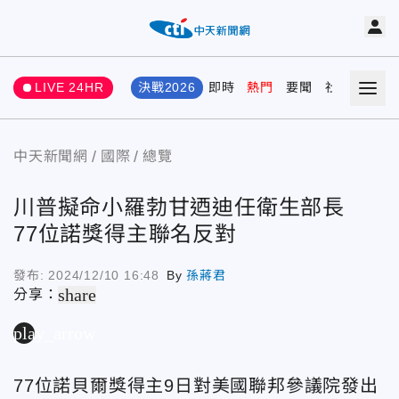
LIVE 24HR
決戰2026
即時
熱門
要聞
社會
娛樂
中天新聞網
國際
總覽
川普擬命小羅勃甘迺迪任衛生部長
77位諾獎得主聯名反對
發布:
2024/12/10 16:48
By
孫蔣君
share
分享：
play_arrow
77位諾貝爾獎得主9日對美國聯邦參議院發出