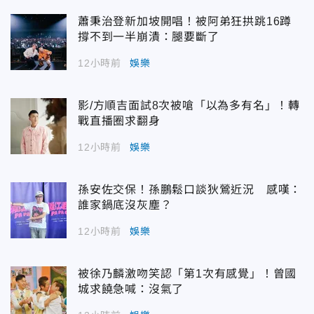
蕭秉治登新加坡開唱！被阿弟狂拱跳16蹲
撐不到一半崩潰：腿要斷了
12小時前
娛樂
影/方順吉面試8次被嗆「以為多有名」！轉
戰直播圈求翻身
12小時前
娛樂
孫安佐交保！孫鵬鬆口談狄鶯近況 感嘆：
誰家鍋底沒灰塵？
12小時前
娛樂
被徐乃麟激吻笑認「第1次有感覺」！曾國
城求饒急喊：沒氣了