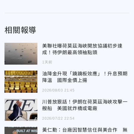
相關報導
美聯社曝荷莫茲海峽開放協議初步達
成！待伊朗最高領袖點頭
1天前
油降金升現「蹺蹺板效應」！升息預期
降溫 國際金價上揚
2026/08/03 21:45
川普放狠話！伊朗在荷莫茲海峽攻擊一
艘船 美國就炸橋或電廠
2026/07/22 22:54
黃仁勳：台廠因智慧信任與美合作 無