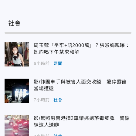
社會
周玉蔻「坐牢+賠2000萬」？張淑娟親曝：
她約喝下午茶求和解
6小時前
要聞
影/詐團車手與被害人面交收錢 違停露餡
當場遭逮
7小時前
社會
影/無照男南港撞2車肇逃遺落毒菸彈 警循
線逮人送辦