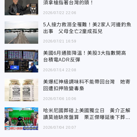
須拿槍指著台灣的頭！
2026/07/22 22:06
5人接力救溺全罹難！美2家人河邊釣魚
出事 父母全亡2童成孤兒
2026/07/21 16:59
美國6月通膨降溫！美股3大指數開高
台積電ADR反彈
2026/07/14 22:08
美爆紅神級調味料不能帶回台灣 她寄
回遭扣押險變毒梟
2026/07/06 10:06
哈米尼國葬碰上美國獨立日 黃介正解
讀莫迪缺席盤算 栗正傑曝延後下葬三
大關鍵
2026/07/04 20:07