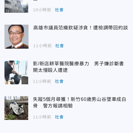
10小時前
社會
高雄市議員范織欽疑涉貪！遭檢調帶回約談
11小時前
社會
影/新店耕莘醫院醫療暴力 男子嫌診斷書
開太慢毆人遭逮
11小時前
社會
失蹤5個月尋獲！新竹60歲男山谷墜車成白
骨 警方報請相驗
11小時前
社會