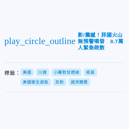
影/震撼！菲國火山
play_circle_outline
無預警噴發 8.7萬
人緊急疏散
美國
川普
小羅勃甘迺迪
疫苗
標籤：
美國衛生部長
反對
諾貝爾獎