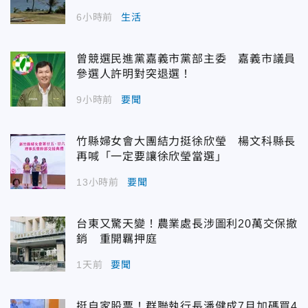
6小時前
生活
曾競選民進黨嘉義市黨部主委 嘉義市議員
參選人許明對突退選！
9小時前
要聞
竹縣婦女會大團結力挺徐欣瑩 楊文科縣長
再喊「一定要讓徐欣瑩當選」
13小時前
要聞
台東又驚天變！農業處長涉圖利20萬交保撤
銷 重開羈押庭
1天前
要聞
挺自家股票！群聯執行長潘健成7月加碼買4