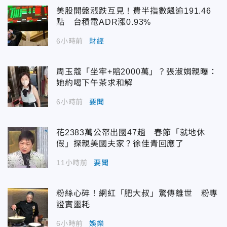
美股開盤漲跌互見！費半指數飆逾191.46
點 台積電ADR漲0.93%
6小時前
財經
周玉蔻「坐牢+賠2000萬」？張淑娟親曝：
她約喝下午茶求和解
6小時前
要聞
花2383萬公帑出國47趟 春節「就地休
假」探親美國夫家？徐佳青回應了
11小時前
要聞
粉絲心碎！網紅「肥大叔」驚傳離世 粉專
證實噩耗
6小時前
娛樂