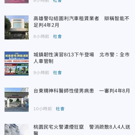
8小時前
社會
高雄警勾結圖利汽車租賃業者 辯稱智能不
足判4年2月
8小時前
社會
城鎮韌性演習8/13下午登場 北市警：全市
人車管制
9小時前
社會
台東精神科醫師性侵男病患 一審判4年8月
10小時前
社會
桃園民宅火警濃煙狂竄 警消疏散8人4人送
醫