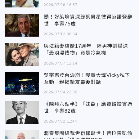
2026/07/26 16:57
慟！好萊塢資深綠葉男星彼得范諾登辭
世 享壽75歲
2026/07/12 08:34
與法籍妻結婚17週年 陸男神劉燁送
「最浪漫禮物」竟是冷氣機
2026/07/07 12:14
吳宗憲登台淚崩！曝黃大煒Vicky私下
互動 親揭摯友最後對話
2026/07/04 22:39
《陳翔六點半》「妹爺」應寶麟證實過
世 享壽82歲
2026/07/02 11:44
潤泰集團總裁尹衍樑逝世！昔拉陳凱倫