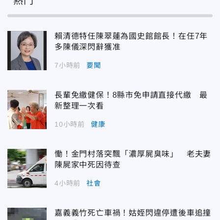
熱門
賴清德特任陳翠蓮為國史館館長！在任7年
多陳儀深閃辭獲准
7小時前
要聞
長輩免繳健保！8縣市免申請直接代繳 最
新整理一次看
10小時前
健康
慟！金門村落突飄「濃厚屍臭味」 老夫妻
陳屍家中死因待查
4小時前
社會
嘉義義竹死亡車禍！姑姪閃違停遭後車追撞