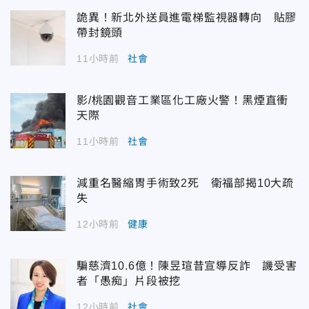
詭異！新北外送員進電梯監視器轉向 貼膠
帶封鏡頭
11小時前
社會
影/桃園觀音工業區化工廠火警！黑煙直衝
天際
11小時前
社會
減重名醫縮胃手術致2死 衛福部揭10大疏
失
12小時前
健康
騙慈濟10.6億！陳昱瑄昔宣導反詐 譏受害
者「愚痴」片段被挖
12小時前
社會