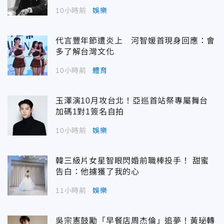
10小時前
娛樂
代言豐年節遭炎上 河智媛首現身回應：會
多了解台灣文化
10小時前
體育
玉澤演10月攻台北！亞巡首站祭專屬舞台
加碼1對1簽名自拍
10小時前
娛樂
韓三級片女星智眼閃婚前職棒投手！ 甜蜜
告白：他擄獲了我的心
11小時前
娛樂
吳宗憲鼓勵「早餐店周杰倫」追夢！黃珌轉