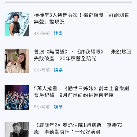
棒棒堂3人捲閃兵案！楊奇煜曝「群組鴉雀
無聲」揭現況
4小時前
娛樂
曾演《無間道》、《許我耀眼》 朱銳炒股
失敗破產 20年積蓄全賠光
9小時前
娛樂
5萬人搶看！《勸世三姊妹》創本土音樂劇
票房紀錄 9月前進紐約拚進百老匯
9小時前
娛樂
《慶餘年2》秦焰住院1週病逝 享壽72
歲 李勤勤哀悼：一代好演員