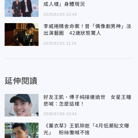
成人樣」身體現況
2025/01/20 10:49
李威捲精舍命案！昔「偶像劇男神」淡
出演藝圈 42歲狀態驚人
2025/01/15 11:24
延伸閱讀
好友王凱、傅子純接連過世 女星王瞳
悲喊：怎麼這樣！
2026/07/26 19:42
《薰衣草》王凱猝逝「4月低潮貼文曝
光」 粉絲慟喊不捨