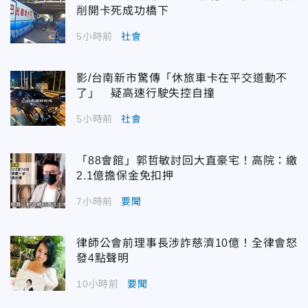
削開卡死成功橋下
5小時前
社會
影/台南新市驚傳「休旅車卡在平交道動不
了」 疑高速行駛失控自撞
5小時前
社會
「88會館」郭哲敏討回大直豪宅！高院：繳
2.1億擔保金免扣押
7小時前
要聞
律師公會前理事長涉詐慈濟10億！全律會怒
發4點聲明
10小時前
要聞