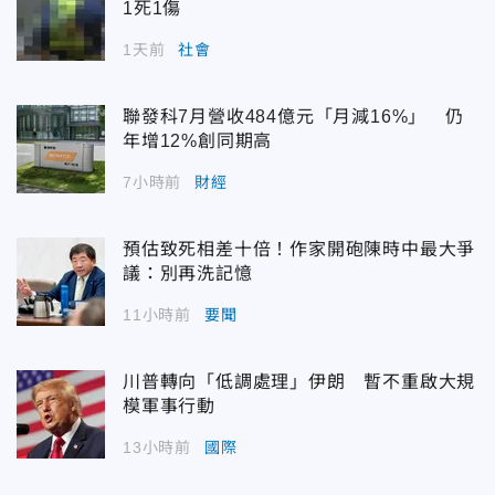
1死1傷
1天前
社會
聯發科7月營收484億元「月減16%」 仍
年增12%創同期高
7小時前
財經
預估致死相差十倍！作家開砲陳時中最大爭
議：別再洗記憶
11小時前
要聞
川普轉向「低調處理」伊朗 暫不重啟大規
模軍事行動
13小時前
國際