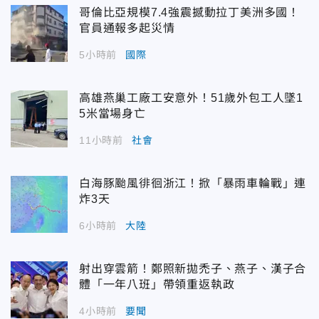
哥倫比亞規模7.4強震撼動拉丁美洲多國！
官員通報多起災情
5小時前
國際
高雄燕巢工廠工安意外！51歲外包工人墜1
5米當場身亡
11小時前
社會
白海豚颱風徘徊浙江！掀「暴雨車輪戰」連
炸3天
6小時前
大陸
射出穿雲箭！鄭照新拋禿子、燕子、漢子合
體「一年八班」帶領重返執政
4小時前
要聞