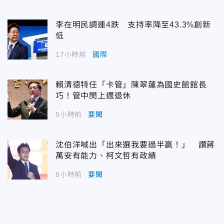
李在明民調連4跌 支持率降至43.3%創新
低
17小時前
國際
賴清德特任「卡管」陳翠蓮為國史館館長
巧！管中閔上週退休
5小時前
要聞
沈伯洋喊出「出來選我要過半贏！」 讚蔣
萬安有能力、柯文哲有政績
8小時前
要聞