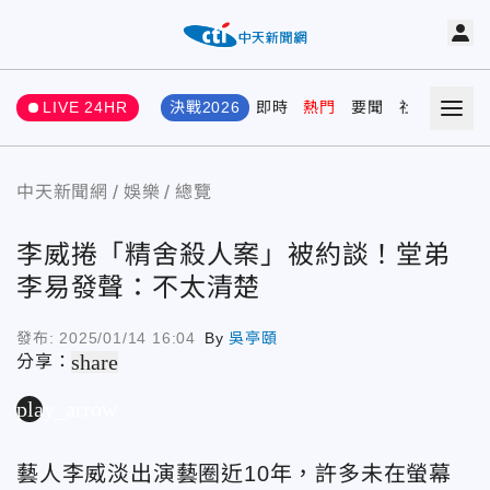
LIVE 24HR
決戰2026
即時
熱門
要聞
社會
娛樂
中天新聞網
娛樂
總覽
李威捲「精舍殺人案」被約談！堂弟
李易發聲：不太清楚
發布:
2025/01/14 16:04
By
吳亭頤
share
分享：
play_arrow
藝人李威淡出演藝圈近10年，許多未在螢幕