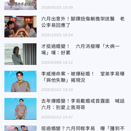
2026/05/25 10:09
六月出意外！腳踝扭傷躺擔架送醫 老
公李易回應了
2025/10/25 16:54
才挺過婚變！ 六月消瘦曝「大病一
場」嘆：好累
2025/03/08 16:12
李威捲命案、被爆秘婚！ 堂弟李易曝
「與他失聯」揭現況
2025/02/12 18:33
去年爆婚變！李易戴婚戒首露面 喊話
六月：別愛上我哥哥
2025/02/12 15:47
挺過婚變？六月同框李易 曝「腫到不