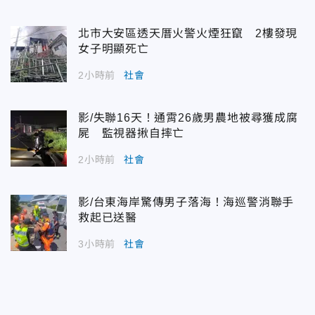
北市大安區透天厝火警火煙狂竄 2樓發現
女子明顯死亡
2小時前
社會
影/失聯16天！通霄26歲男農地被尋獲成腐
屍 監視器揪自摔亡
2小時前
社會
影/台東海岸驚傳男子落海！海巡警消聯手
救起已送醫
3小時前
社會