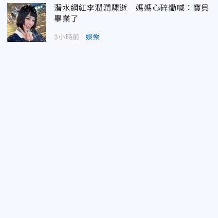
潛水網紅李潤潤驟逝 媽媽心碎慟喊：寶貝
畢業了
3小時前
娛樂