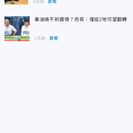
2天前
要聞
毒油燒不到選情？亮哥：僅這2地可望翻轉
1天前
要聞