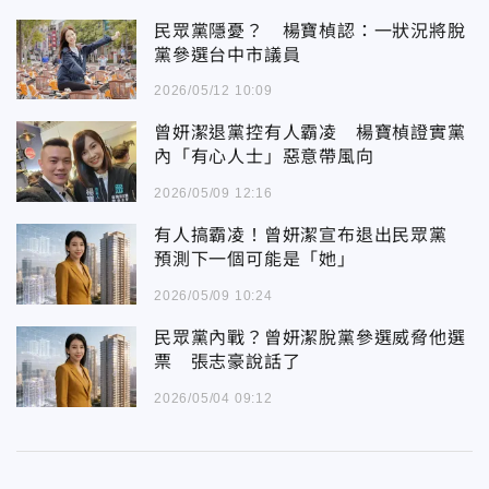
民眾黨隱憂？ 楊寶楨認：一狀況將脫
黨參選台中市議員
2026/05/12 10:09
曾妍潔退黨控有人霸凌 楊寶楨證實黨
內「有心人士」惡意帶風向
2026/05/09 12:16
有人搞霸凌！曾妍潔宣布退出民眾黨
預測下一個可能是「她」
2026/05/09 10:24
民眾黨內戰？曾妍潔脫黨參選威脅他選
票 張志豪說話了
2026/05/04 09:12