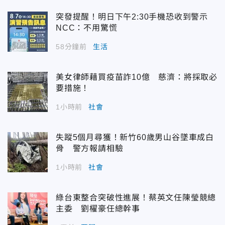
突發提醒！明日下午2:30手機恐收到警示
NCC：不用驚慌
58分鐘前
生活
美女律師藉買疫苗詐10億 慈濟：將採取必
要措施！
1小時前
社會
失蹤5個月尋獲！新竹60歲男山谷墜車成白
骨 警方報請相驗
1小時前
社會
綠台東整合突破性進展！蔡英文任陳瑩競總
主委 劉櫂豪任總幹事