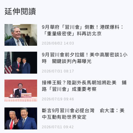
延伸閱讀
9月華府「習川會」倒數！港媒爆料：
「重量級密使」料再訪北京
2026/08/02 14:03
9月習川會前夕拉鋸！美中高層密談1小
時 關鍵談判內幕曝光
2026/07/31 08:17
接棒王毅？陸副外長馬朝旭將赴美 鋪
路「習川會」成重要考察
2026/07/19 09:46
斷言9月習川會必提台灣 俞大㵢：美
中互動有助世界安定
2026/07/11 09:42