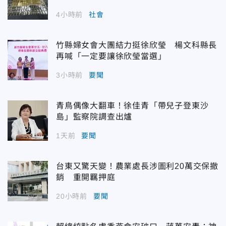
4小時前
社會
竹縣婦女會大團結力挺徐欣瑩 楊文科縣長
再喊「一定要讓徐欣瑩當選」
3小時前
要聞
青鳥偶像大翻車！徐佳青「帶兒子登東沙
島」監察院調查出爐
1天前
要聞
台東又驚天變！農業處長涉圖利20萬交保撤
銷 重開羈押庭
20小時前
要聞