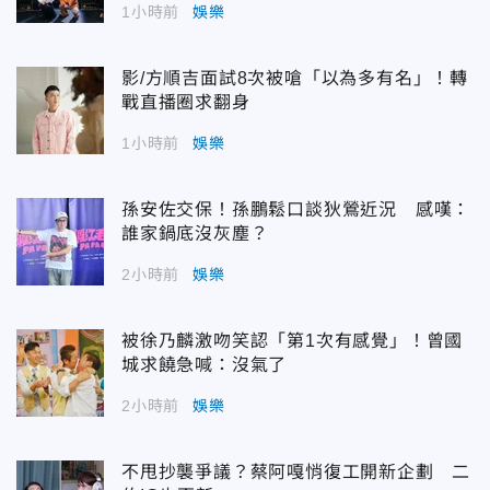
1小時前
娛樂
影/方順吉面試8次被嗆「以為多有名」！轉
戰直播圈求翻身
1小時前
娛樂
孫安佐交保！孫鵬鬆口談狄鶯近況 感嘆：
誰家鍋底沒灰塵？
2小時前
娛樂
被徐乃麟激吻笑認「第1次有感覺」！曾國
城求饒急喊：沒氣了
2小時前
娛樂
不甩抄襲爭議？蔡阿嘎悄復工開新企劃 二