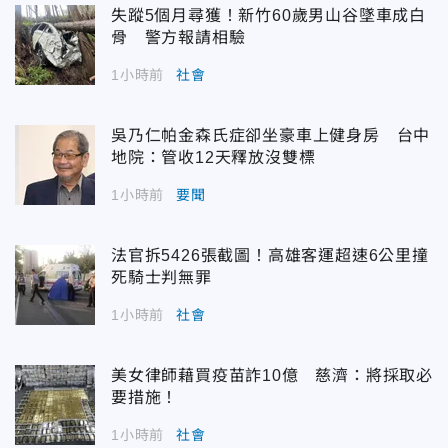
失蹤5個月尋獲！新竹60歲男山谷墜車成白
骨 警方報請相驗
1小時前
社會
吳乃仁帕金森氏症卻坐豪車上健身房 台中
地院：管收12天釋放沒雙標
1小時前
要聞
法官拆5426張截圖！高雄客運超速6公里撞
死騎士判無罪
1小時前
社會
美女律師藉買疫苗詐10億 慈濟：將採取必
要措施！
1小時前
社會