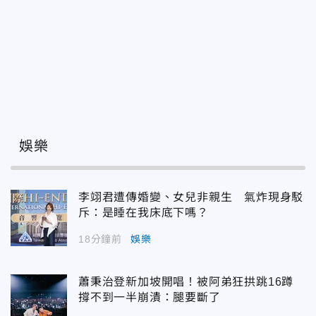
娛樂
李翊君遭傳婚變、女兒非親生 氣炸現身駁
斥：是睡在我床底下嗎？
18分鐘前
娛樂
蕭秉治登新加坡開唱！被阿弟狂拱跳16蹲
撐不到一半崩潰：腿要斷了