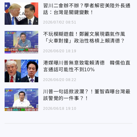
習川二會辦不辦？學者解密美陸外長通
話：台灣是關鍵變數！
2026/07/02 08:51
不玩模糊遊戲！鄭麗文展現霸氣作風
「火車對撞」政治性格槓上賴清德？
2026/06/20 18:19
港媒曝川普無意致電賴清德 韓儒伯直
言通話可能性不到10%
2026/06/20 08:22
川普一句話掀波瀾？！董智森曝台灣最
該警覺的一件事？！
2026/06/18 19:10