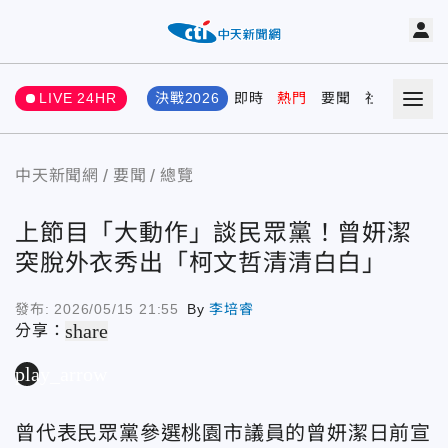
LIVE 24HR
決戰2026
即時
熱門
要聞
社會
娛樂
中天新聞網
要聞
總覽
上節目「大動作」談民眾黨！曾妍潔
突脫外衣秀出「柯文哲清清白白」
發布:
2026/05/15 21:55
By
李培睿
share
分享：
play_arrow
曾代表民眾黨參選桃園市議員的曾妍潔日前宣