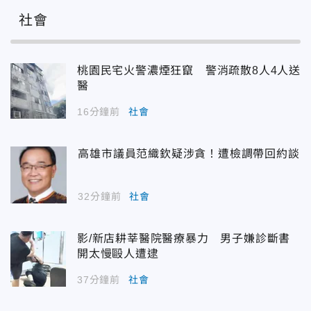
社會
桃園民宅火警濃煙狂竄 警消疏散8人4人送
醫
16分鐘前
社會
高雄市議員范織欽疑涉貪！遭檢調帶回約談
32分鐘前
社會
影/新店耕莘醫院醫療暴力 男子嫌診斷書
開太慢毆人遭逮
37分鐘前
社會