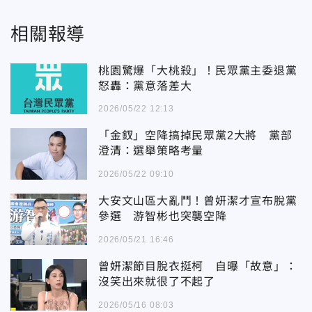
相關報導
桃園驚爆「大桃殺」！民眾黨主委退黨
怒轟：黨意落差大
2026/05/22 12:13
「金釵」空降搞掉民眾黨2大將 黨部
澄清：選舉策略考量
2026/05/22 09:10
大安文山區大亂鬥！曾妍潔才宣布脫黨
參選 游智彬也突襲空降
2026/05/21 16:46
曾妍潔節目脫衣挺柯 自曝「故意」：
沒笑出來就很了不起了
2026/05/16 08:03