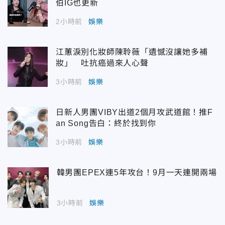
伯IG也更新
2小時前
娛樂
江蕙淚別化妝師陳聆薇「遺憾沒讓她多補
妝」 吐抗癌過來人心聲
3小時前
娛樂
日新人男團VIBY出道2個月攻武道館！推F
an Song告白：終於找到你
3小時前
娛樂
韓男團EPEX連5年攻台！9月一天連開兩場
3小時前
娛樂