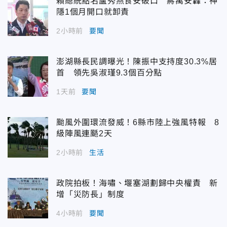
賴總統點名盧秀燕食安破口 蔣萬安轟：神
隱1個月開口就卸責
2小時前
要聞
澎湖縣長民調曝光！陳振中支持度30.3%居
首 領先吳淑瑾9.3個百分點
1天前
要聞
颱風外圍環流發威！6縣市陸上強風特報 8
級陣風連颳2天
2小時前
生活
政院拍板！海嘯、堰塞湖劃歸中央權責 新
增「災防長」制度
4小時前
要聞