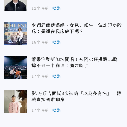
12小時前
娛樂
李翊君遭傳婚變、女兒非親生 氣炸現身駁
斥：是睡在我床底下嗎？
15小時前
娛樂
蕭秉治登新加坡開唱！被阿弟狂拱跳16蹲
撐不到一半崩潰：腿要斷了
17小時前
娛樂
影/方順吉面試8次被嗆「以為多有名」！轉
戰直播圈求翻身
17小時前
娛樂