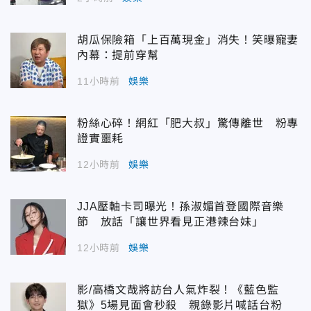
胡瓜保險箱「上百萬現金」消失！笑曝寵妻
內幕：提前穿幫
11小時前
娛樂
粉絲心碎！網紅「肥大叔」驚傳離世 粉專
證實噩耗
12小時前
娛樂
JJA壓軸卡司曝光！孫淑媚首登國際音樂
節 放話「讓世界看見正港辣台妹」
12小時前
娛樂
影/高橋文哉將訪台人氣炸裂！《藍色監
獄》5場見面會秒殺 親錄影片喊話台粉