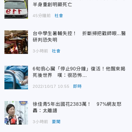
半身重創明顯死亡
45分鐘前
社會
台中學生暑輔失控！ 折斷掃把戳師眼...醫
研判恐失明
3小時前
社會
6旬翁心臟「停止90分鐘」復活！他醒來揭
死後世界 嘆：很恐怖…
2022/10/17 10:55
即時
徐佳青5年出國花2383萬！ 97%網友怒
轟：太離譜
3小時前
要聞