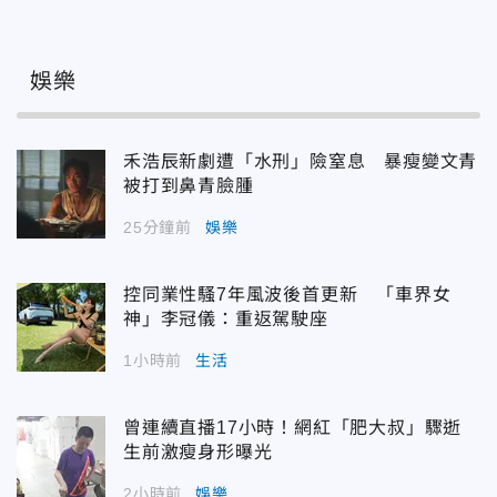
娛樂
禾浩辰新劇遭「水刑」險窒息 暴瘦變文青
被打到鼻青臉腫
25分鐘前
娛樂
控同業性騷7年風波後首更新 「車界女
神」李冠儀：重返駕駛座
1小時前
生活
曾連續直播17小時！網紅「肥大叔」驟逝
生前激瘦身形曝光
2小時前
娛樂