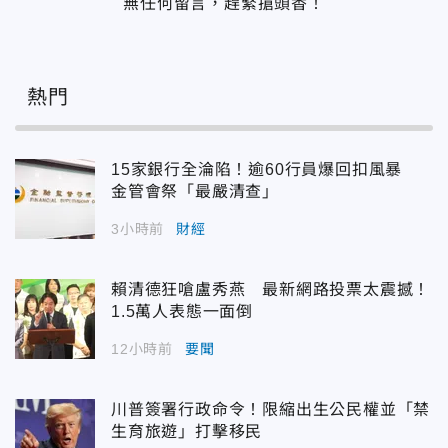
無任何留言，趕緊搶頭香！
熱門
15家銀行全淪陷！逾60行員爆回扣風暴
金管會祭「最嚴清查」
3小時前
財經
賴清德狂嗆盧秀燕 最新網路投票太震撼！
1.5萬人表態一面倒
12小時前
要聞
川普簽署行政命令！限縮出生公民權並「禁
生育旅遊」打擊移民