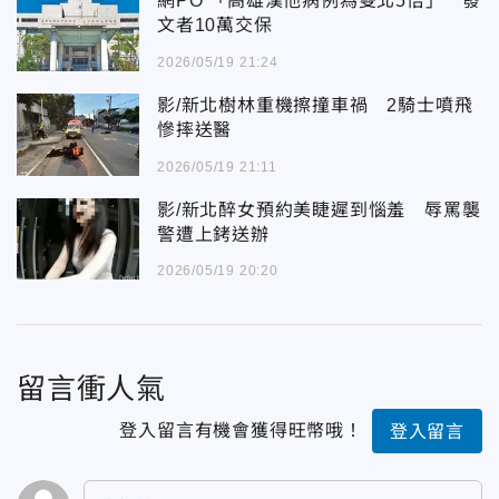
網PO 「高雄漢他病例為雙北5倍」 發
文者10萬交保
2026/05/19 21:24
影/新北樹林重機擦撞車禍 2騎士噴飛
慘摔送醫
2026/05/19 21:11
影/新北醉女預約美睫遲到惱羞 辱罵襲
警遭上銬送辦
2026/05/19 20:20
留言衝人氣
登入留言有機會獲得旺幣哦！
登入留言