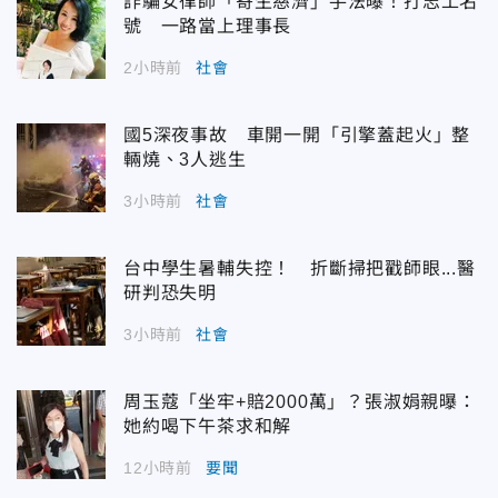
詐騙女律師「寄生慈濟」手法曝！打志工名
號 一路當上理事長
2小時前
社會
國5深夜事故 車開一開「引擎蓋起火」整
輛燒、3人逃生
3小時前
社會
台中學生暑輔失控！ 折斷掃把戳師眼...醫
研判恐失明
3小時前
社會
周玉蔻「坐牢+賠2000萬」？張淑娟親曝：
她約喝下午茶求和解
12小時前
要聞