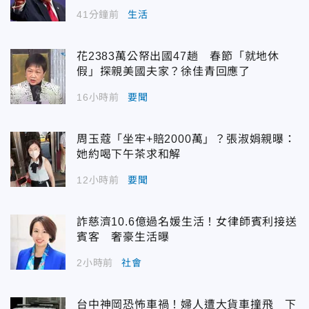
41分鐘前
生活
花2383萬公帑出國47趟 春節「就地休
假」探親美國夫家？徐佳青回應了
16小時前
要聞
周玉蔻「坐牢+賠2000萬」？張淑娟親曝：
她約喝下午茶求和解
12小時前
要聞
詐慈濟10.6億過名媛生活！女律師賓利接送
賓客 奢豪生活曝
2小時前
社會
台中神岡恐怖車禍！婦人遭大貨車撞飛 下