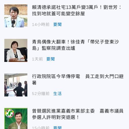
賴清德承諾社宅13萬戶變3萬戶！劉世芳：
找到地就蓋可能變空餘屋
14小時前
要聞
青鳥偶像大翻車！徐佳青「帶兒子登東沙
島」監察院調查出爐
1天前
要聞
行政院院區今早傳停電 員工走到大門口避
暑
52分鐘前
生活
曾競選民進黨嘉義市黨部主委 嘉義市議員
參選人許明對突退選！
15小時前
要聞