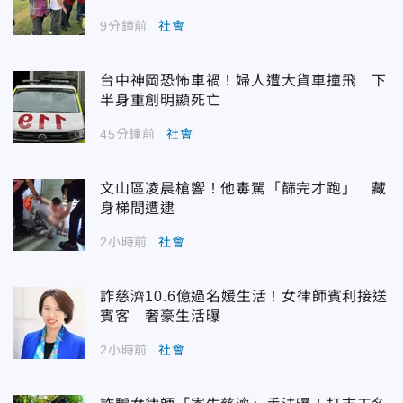
9分鐘前
社會
台中神岡恐怖車禍！婦人遭大貨車撞飛 下
半身重創明顯死亡
45分鐘前
社會
文山區凌晨槍響！他毒駕「篩完才跑」 藏
身梯間遭逮
2小時前
社會
詐慈濟10.6億過名媛生活！女律師賓利接送
賓客 奢豪生活曝
2小時前
社會