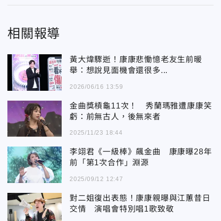
相關報導
黃大煒驟逝！康康悲慟憶老友生前暖
舉：想說見面機會還很多...
2026/06/16 13:59
金曲獎槓龜11次！ 秀蘭瑪雅遭康康笑
虧：前無古人，後無來者
2025/11/23 18:44
李翊君《一級棒》飆金曲 康康曝28年
前「第1次合作」淵源
2025/09/12 12:47
對二姐復出表態！康康親曝與江蕙昔日
交情 演唱會特別唱1歌致敬