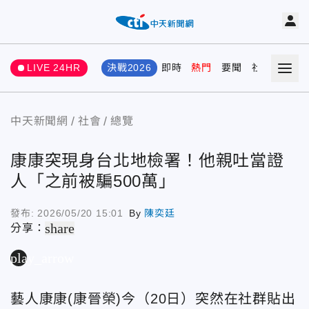
LIVE 24HR
決戰2026
即時
熱門
要聞
社會
娛樂
中天新聞網
社會
總覽
康康突現身台北地檢署！他親吐當證
人「之前被騙500萬」
發布:
2026/05/20 15:01
By
陳奕廷
share
分享：
play_arrow
藝人康康(康晉榮)今（20日）突然在社群貼出