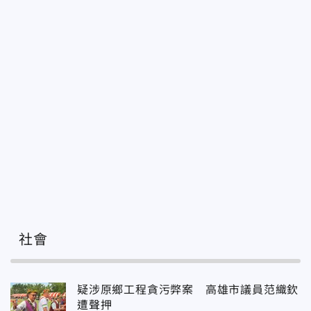
社會
疑涉原鄉工程貪污弊案 高雄市議員范織欽
遭聲押