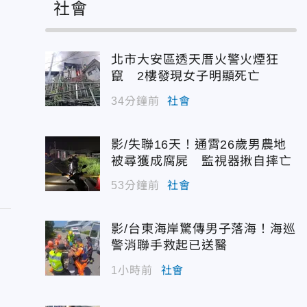
社會
北市大安區透天厝火警火煙狂
竄 2樓發現女子明顯死亡
34分鐘前
社會
影/失聯16天！通霄26歲男農地
被尋獲成腐屍 監視器揪自摔亡
53分鐘前
社會
影/台東海岸驚傳男子落海！海巡
警消聯手救起已送醫
1小時前
社會
罪