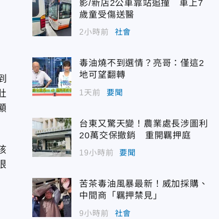
影/新店2公車靠站追撞 車上7
歲童受傷送醫
2小時前
社會
毒油燒不到選情？亮哥：僅這2
地可望翻轉
到
肚
1天前
要聞
顯
台東又驚天變！農業處長涉圖利
20萬交保撤銷 重開羈押庭
孩
19小時前
要聞
眼
苦茶毒油風暴最新！威加採購、
中間商「羈押禁見」
9小時前
社會