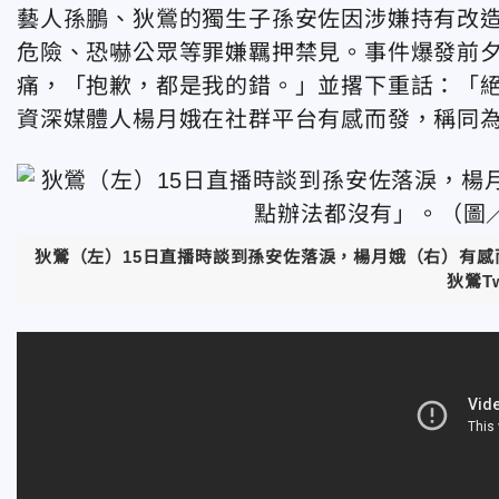
藝人孫鵬、狄鶯的獨生子孫安佐因涉嫌持有改造
危險、恐嚇公眾等罪嫌羈押禁見。事件爆發前
痛，「抱歉，都是我的錯。」並撂下重話：「
資深媒體人楊月娥在社群平台有感而發，稱同
狄鶯（左）15日直播時談到孫安佐落淚，楊月娥（右）有
狄鶯T