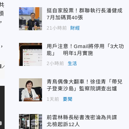
共
挺自家股票！群聯執行長潘健成
頭
7月加碼買40張
，
21小時前
財經
用戶注意！Gmail將停用「3大功
能」 明年1月實施
2小時前
生活
圖／翻攝自
青鳥偶像大翻車！徐佳青「帶兒
子登東沙島」監察院調查出爐
1天前
要聞
前雲林縣長秘書洩密淪為共諜
北檢起訴12人