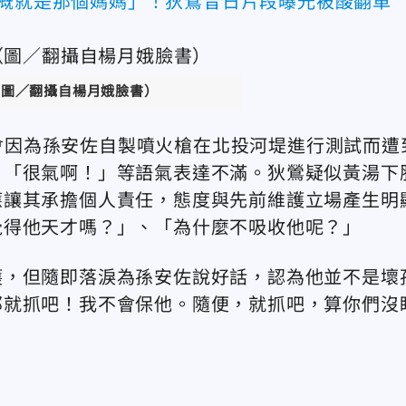
大概就是那個媽媽」！狄鶯昔日片段曝光被酸翻車
（圖／翻攝自楊月娥臉書）
家中會因為孫安佐自製噴火槍在北投河堤進行測試而遭
、「很氣啊！」等語氣表達不滿。狄鶯疑似黃湯下
應讓其承擔個人責任，態度與先前維護立場產生明
覺得他天才嗎？」、「為什麼不吸收他呢？」
護，但隨即落淚為孫安佐說好話，認為他並不是壞
那就抓吧！我不會保他。隨便，就抓吧，算你們沒
。