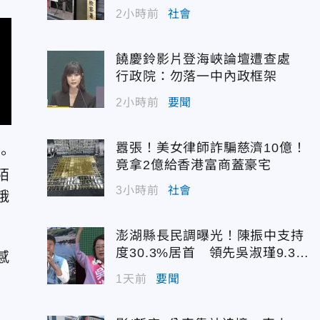
2小時前
社會
饒慶鈴影片登海峽論壇遭查處
行政院：勿落一中內政框架
2小時前
要聞
囂張！美女律師詐騙慈濟10億！
。
竟拿2億給香港富商蓋豪宅
陌
3小時前
社會
娥
澎湖縣長民調曝光！陳振中支持
度30.3%居首 領先吳淑瑾9.3個
感
百分點
1天前
要聞