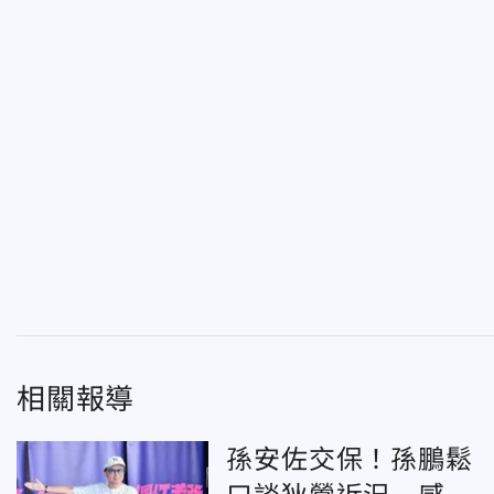
相關報導
孫安佐交保！孫鵬鬆