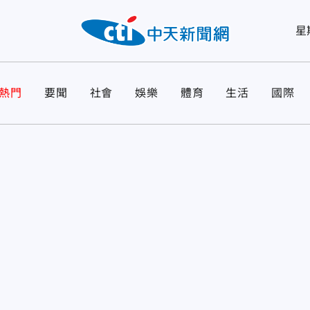
星
熱門
要聞
社會
娛樂
體育
生活
國際