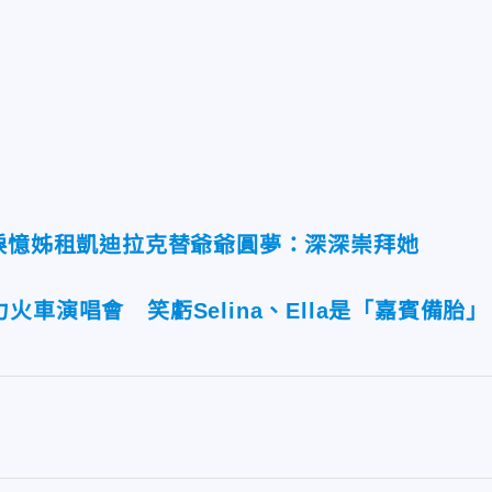
S淚憶姊租凱迪拉克替爺爺圓夢：深深崇拜她
車演唱會 笑虧Selina、Ella是「嘉賓備胎」