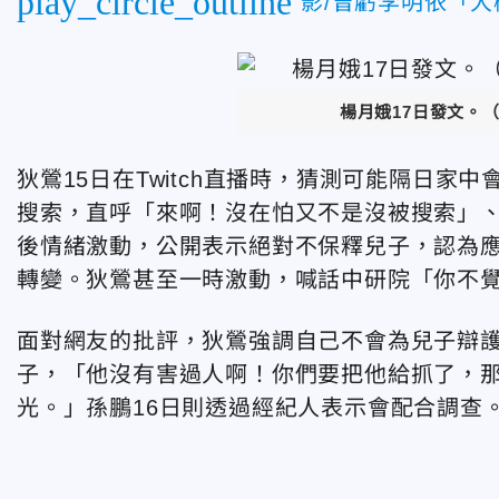
play_circle_outline
影/曾虧李明依「
楊月娥17日發文。
狄鶯15日在Twitch直播時，猜測可能隔日
搜索，直呼「來啊！沒在怕又不是沒被搜索」
後情緒激動，公開表示絕對不保釋兒子，認為
轉變。狄鶯甚至一時激動，喊話中研院「你不
面對網友的批評，狄鶯強調自己不會為兒子辯
子，「他沒有害過人啊！你們要把他給抓了，
光。」孫鵬16日則透過經紀人表示會配合調查