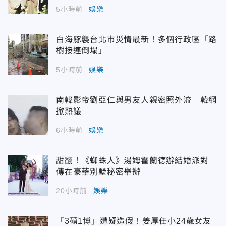
5小時前
娛樂
白海豚襲台北市災情最新！多個行政區「路
樹接連倒塌」
5小時前
娛樂
南韓影帝劉亞仁與男友人親密照外流 韓網
掀熱議
6小時前
娛樂
甜翻！《蜘蛛人》湯姆霍蘭德辦結婚派對
傳在豪華別墅秘密舉辦
20小時前
娛樂
「3碩1博」遭疑造假！姜厚任小24歲女友