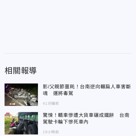
相關報導
影/父親節噩耗！台南逆向輾扁人車害斷
魂 運將毒駕
41分鐘前
驚悚！轎車慘遭大貨車碾成鐵餅 台南
駕駛卡輪下慘死車內
19小時前