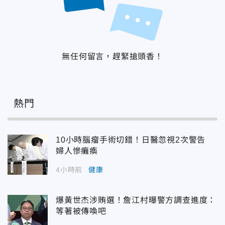
無任何留言，趕緊搶頭香！
熱門
10小時腦瘤手術切錯！日醫忽視2次警告
婦人慘癱瘓
4小時前
健康
爆黃世杰涉賄選！詹江村曝警方調查進度：
等著被傳喚吧