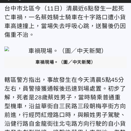
台中市北區今（11日）清晨近6點發生一起死
亡車禍，一名蔡姓
騎士騎車在十字路口遭小貨
車高速撞上，當場失去呼吸心跳，送醫後仍因
傷重不治。
車禍現場。
（圖／中天新聞）
轄區警方指出，事故發生在今天清晨5點45分
左右，員警接獲通報後迅速到場處置。初步了
解，死者是28歲蔡姓
男子，當時騎乘普通重
型機車，沿益華街自三民路三段朝梅亭街方向
前進，行經閃紅燈路口時，與賴姓男子駕駛、
沿健行路自金龍街往北屯路方向行駛的自小貨