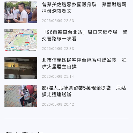
曾蔡美佐遭惡煞圍毆骨裂 蔡晉財遭羈
押母深夜發文
2026/05/09 22:53
「96自轉車台北站」周日天母登場 警
交管路線一次看
2026/05/09 22:33
北市信義區民宅陽台燒香引燃盆栽 狂
噴火星屋主自撲
2026/05/09 21:14
影/婦人北捷遺留裝5萬現金提袋 尼姑
摸走遭逮送辦
2026/05/09 20:42