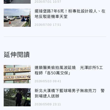
2026/07/31 10:57
擺接堡路7年6死！粉專批設計殺人、在
地反駁是機車天堂
2026/07/30 17:51
延伸閱讀
連鎖醫美偷拍風波延燒 光澤診所5工
程師「各50萬交保」
2026/05/10 09:41
新北大漢橋下籃球場男子無故亮刀 警
到場逮人送辦
2026/05/09 23:11