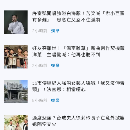
許富凱開唱強碰白海豚！苦笑喊「辦小巨蛋
有多難」 思念亡父忍不住淚崩
2小時前
娛樂
好友突離世！「溫室雜草」新曲創作契機藏
洋蔥 主唱慟喊：他再也聽不到
2小時前
娛樂
北市傳經紀人強吻女藝人噁喊「我又沒伸舌
頭」！法官怒：相當噁心
5小時前
娛樂
過度悲痛？台玻夫人徐莉玲長子亡意外掀婆
媳隔空交火