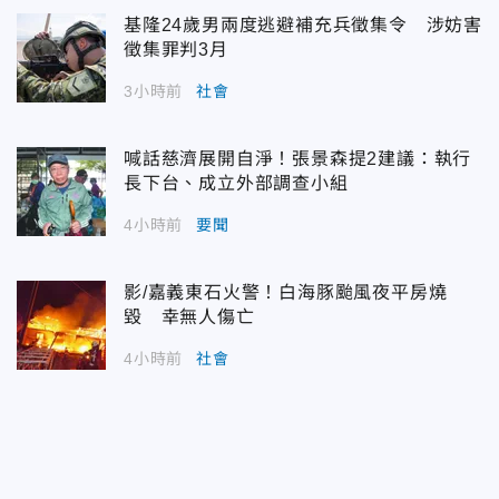
基隆24歲男兩度逃避補充兵徵集令 涉妨害
徵集罪判3月
3小時前
社會
喊話慈濟展開自淨！張景森提2建議：執行
長下台、成立外部調查小組
4小時前
要聞
影/嘉義東石火警！白海豚颱風夜平房燒
毀 幸無人傷亡
4小時前
社會