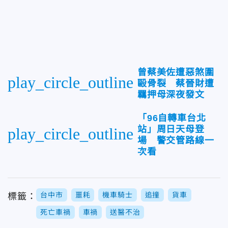
曾蔡美佐遭惡煞圍
play_circle_outline
毆骨裂 蔡晉財遭
羈押母深夜發文
「96自轉車台北
站」周日天母登
play_circle_outline
場 警交管路線一
次看
台中市
噩耗
機車騎士
追撞
貨車
標籤：
死亡車禍
車禍
送醫不治