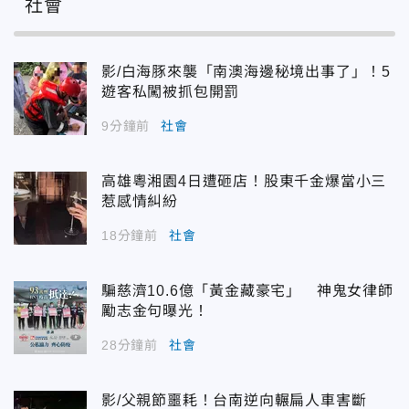
社會
影/白海豚來襲「南澳海邊秘境出事了」！5
遊客私闖被抓包開罰
9分鐘前
社會
高雄粵湘園4日遭砸店！股東千金爆當小三
惹感情糾紛
18分鐘前
社會
騙慈濟10.6億「黃金藏豪宅」 神鬼女律師
勵志金句曝光！
28分鐘前
社會
影/父親節噩耗！台南逆向輾扁人車害斷