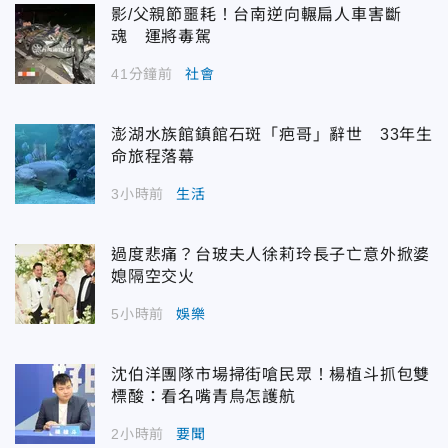
影/父親節噩耗！台南逆向輾扁人車害斷
魂 運將毒駕
41分鐘前
社會
澎湖水族館鎮館石斑「疤哥」辭世 33年生
命旅程落幕
3小時前
生活
過度悲痛？台玻夫人徐莉玲長子亡意外掀婆
媳隔空交火
5小時前
娛樂
沈伯洋團隊市場掃街嗆民眾！楊植斗抓包雙
標酸：看名嘴青鳥怎護航
2小時前
要聞