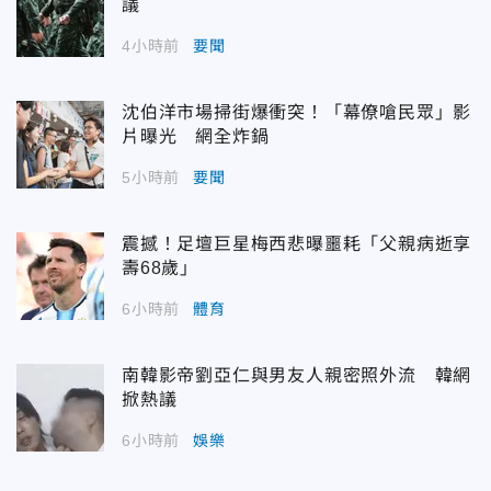
議
4小時前
要聞
沈伯洋市場掃街爆衝突！「幕僚嗆民眾」影
片曝光 網全炸鍋
5小時前
要聞
震撼！足壇巨星梅西悲曝噩耗「父親病逝享
壽68歲」
6小時前
體育
南韓影帝劉亞仁與男友人親密照外流 韓網
掀熱議
6小時前
娛樂