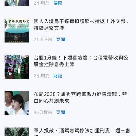
2小時前
要聞
國人入境烏干達遭扣護照被遣返！外交部：
持續連繫交涉
21小時前
要聞
台股1分鐘！下週看這邊：台積電營收與公
股金控除息秀上陣
2小時前
財經
布局2028？盧秀燕跨黨派力挺陳清龍：藍
白同心共創未來
46分鐘前
要聞
軍人投敵、酒駕毒駕修法加重刑責 週三審