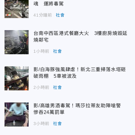
魂 運將毒駕
41分鐘前
社會
台南中西區港式餐廳大火 3樓廚房燒毀延
燒鄰宅
1小時前
社會
影/白海豚強風肆虐！新北三重掃落水塔砸
破雨棚 5車被波及
2小時前
社會
影/高雄男酒毒駕！瑪莎拉蒂友助陣嗆警
慘吞24萬罰單
3小時前
社會