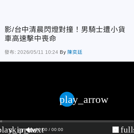
影/台中清晨閃燈對撞！男騎士遭小貨
車高速擊中喪命
發布: 2026/05/11 10:24
By
陳奕廷
play_arrow
play_arrow
skip_next
ful
00:00
00:00