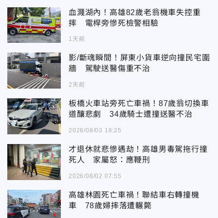
血濺湖內！高雄82歲老翁機車失控重
摔 電桿旁慘死檢警相驗
1天前
影/斷魂瞬間！屏東小貨車逆向撞民宅圍
牆 駕駛送醫傷重不治
2天前
板橋火車站旁死亡車禍！87歲翁切換車
道釀悲劇 34歲騎士遭撞送醫不治
2026/08/03 18:25
才退休就悲慘遇劫！高雄男毒駕拖行撞
死人 家屬怒：應鞭刑
2026/08/02 07:55
高雄林園死亡車禍！聯結車右轉撞機
車 78歲婦摔落遭輾斃