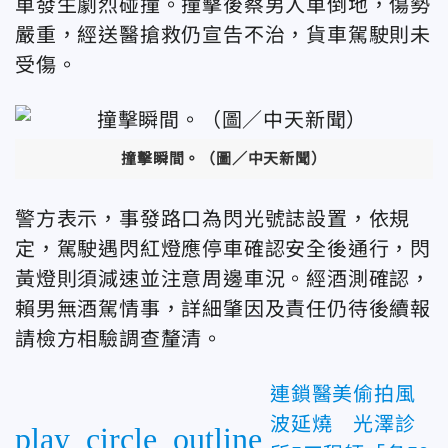
車發生劇烈碰撞。撞擊後蔡男人車倒地，傷勢
嚴重，經送醫搶救仍宣告不治，貨車駕駛則未
受傷。
撞擊瞬間。
（圖／中天新聞）
警方表示，事發路口為閃光號誌設置，依規
定，駕駛遇閃紅燈應停車確認安全後通行，閃
黃燈則須減速並注意周邊車況。經酒測確認，
賴男無酒駕情事，詳細肇因及責任仍待後續報
請檢方相驗調查釐清。
連鎖醫美偷拍風
波延燒 光澤診
play_circle_outline