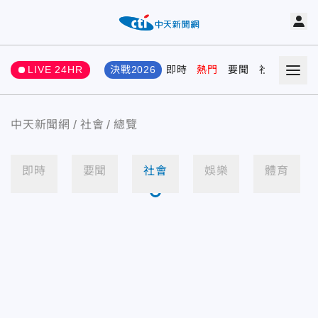
LIVE 24HR
決戰2026
即時
熱門
要聞
社會
娛樂
中天新聞網
社會
總覽
即時
要聞
社會
娛樂
體育