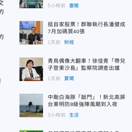
文
5小時前
要聞
的
挺自家股票！群聯執行長潘健成
7月加碼買40張
的
1天前
財經
青鳥偶像大翻車！徐佳青「帶兒
子登東沙島」監察院調查出爐
1天前
要聞
想
中颱白海豚「敲門」！新北高屏
台東明防8級強陣風颳到入夜
3小時前
生活