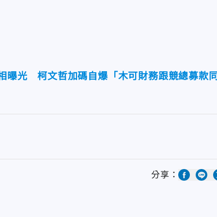
真相曝光 柯文哲加碼自爆「木可財務跟競總募款
分享：