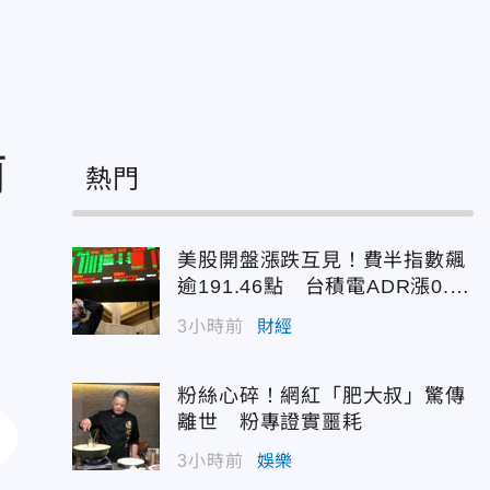
前
熱門
美股開盤漲跌互見！費半指數飆
逾191.46點 台積電ADR漲0.9
3%
3小時前
財經
粉絲心碎！網紅「肥大叔」驚傳
離世 粉專證實噩耗
3小時前
娛樂