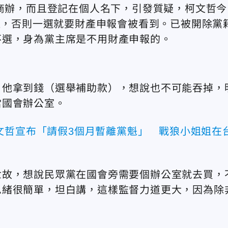
買商辦，而且登記在個人名下，引發質疑，柯文哲今
不選，否則一選就要財產申報會被看到。已被開除黨
不選，身為黨主席是不用財產申報的。
，他拿到錢（選舉補助款），想說也不可能吞掉，
當國會辦公室。
文哲宣布「請假3個月暫離黨魁」 戰狼小姐姐在
世故，想說民眾黨在國會旁需要個辦公室就去買，
思緒很簡單，坦白講，這樣監督力道更大，因為除
。