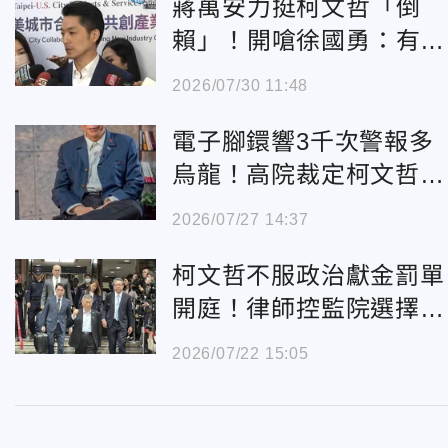
蔣萬安力挺柯文哲「倒
賴」！開嗆徐國勇：有氣
魄面對毒油風暴嗎？
2026/07/30 11:48
電子腳鐶響3千次警報多
烏龍！高院裁定柯文哲8/
5改戴電子手鐶
2026/07/27 14:37
柯文哲不服政治獻金罰單
開庭！律師控監院選擇性
執法
2026/07/22 15:05