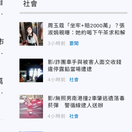
自
社會
輕
周玉蔻「坐牢+賠2000萬」？張
淑娟親曝：她約喝下午茶求和解
市
3小時前
要聞
院
影/詐團車手與被害人面交收錢
違停露餡當場遭逮
萬
4小時前
社會
是
影/無照男南港撞2車肇逃遺落毒
菸彈 警循線逮人送辦
4小時前
社會