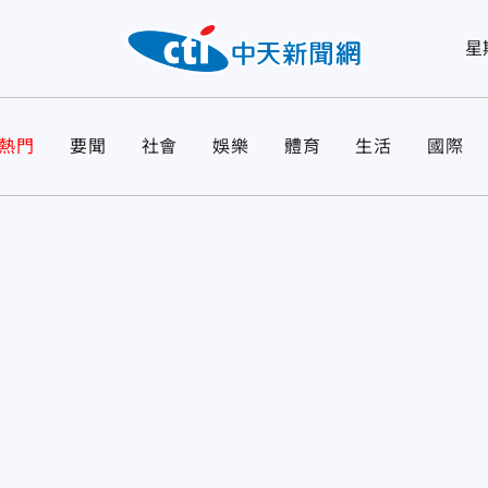
星
熱門
要聞
社會
娛樂
體育
生活
國際