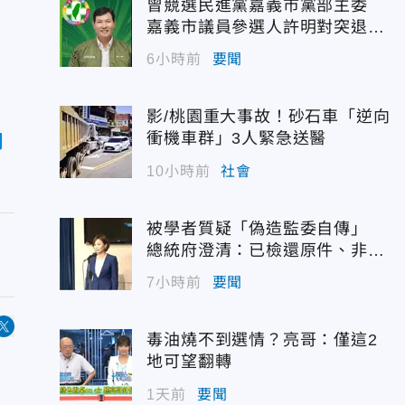
曾競選民進黨嘉義市黨部主委
嘉義市議員參選人許明對突退
選！
6小時前
要聞
影/桃園重大事故！砂石車「逆向
衝機車群」3人緊急送醫
同
10小時前
社會
被學者質疑「偽造監委自傳」
總統府澄清：已檢還原件、非府
方提供
7小時前
要聞
毒油燒不到選情？亮哥：僅這2
地可望翻轉
1天前
要聞