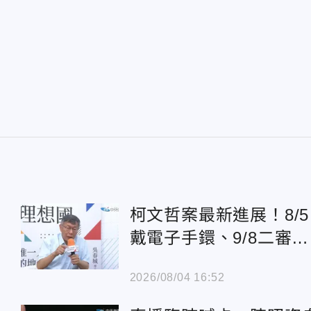
柯文哲案最新進展！8/5
戴電子手鐶、9/8二審首
次開庭
2026/08/04 16:52