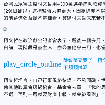
台灣民眾黨主席柯文哲用4300萬選舉補助款
(29)日卻說，這樣監督力道更大，因為除非
的前幕僚張益贍不這樣看，質疑柯文哲未來若
柯文哲在政治獻金記者會表示，選後一個多月
白講，現階段是黨主席，辦公室他會去用，也
陳智菡又哭了！柯
play_circle_outline
下頻頻拭淚
柯文哲坦言，自己行事風格錯誤，不夠圓融、
像其他政黨會透過協會、基金會去買，「我的
不選，否則一選就要財產申報，就會被看到」