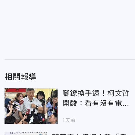
相關報導
腳鐐換手鐶！柯文哲
開酸：看有沒有電子
項圈
1天前