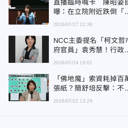
直播臨時喊卡 陳昭姿
曝：在立院附近跌倒「
微腦震盪」
2026/07/27 21:38
NCC主委提名「柯文哲
府官員」袁秀慧！行政
突宣布7人名單
2026/07/24 19:01
「佛地魔」索資耗掉百
張紙？簡舒培反擊：不
電子化了嗎？
2026/07/22 13:29