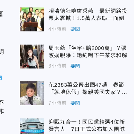
賴清德狂嗆盧秀燕 最新網路投
籍
票太震撼！1.5萬人表態一面倒
4小時前
要聞
周玉蔻「坐牢+賠2000萬」？張
明
淑娟親曝：她約喝下午茶求和解
3小時前
要聞
台
花2383萬公帑出國47趟 春節
「就地休假」探親美國夫家？徐
佳青回應了
不
7小時前
要聞
非
迎戰九合一！國民黨精選4位新
發言人 7日正式公布加入團隊