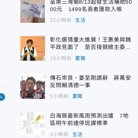
苗栗三灣鄉8/13起發生活補助50
00元 1499名長者匯款入帳
22小時前
生活
彰化選情重大進展！王惠美與魏
平政見面了 是否接競總主委態
度曝光
18小時前
要聞
傳石崇良、姜至剛請辭 蔣萬安
反問賴清德一事
5小時前
要聞
白海豚最新風雨預測出爐 7地
區明午前達停班課標準
3小時前
生活