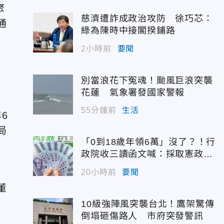
聚
慈濟遭詐成政治攻防 徐巧芯：
通
綠為陳時中接閣揆鋪路
2小時前
要聞
別當浪花下冤魂！颱風巨浪突襲
花蓮 氣象署發國家警報
55分鐘前
生活
6
局
「0到18歲年領6萬」沒了？！行
政院收三讀函文喊：採取憲政作
為
20小時前
要聞
董
10級強陣風突襲台北！鷹架驚傳
倒塌砸傷路人 市府突發警訊