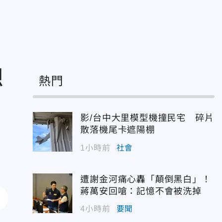
想
熱門
影/台中大里模型機撞民宅 碎片
散落機尾卡遮陽棚
1小時前
社會
遭謝金河痛心轟「顛倒黑白」！
蔣萬安回嗆：記憶不會被洗掉
4小時前
要聞