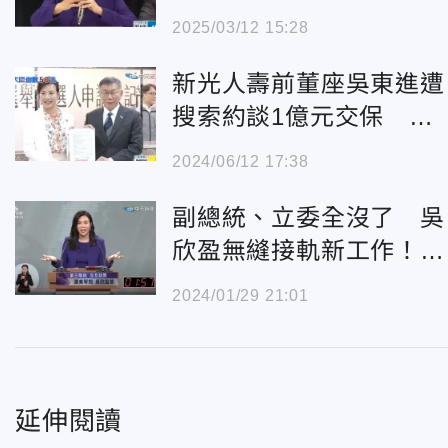
變回雞
2025/03/12 15:28
新光人壽前董座吳東進遭
搜索約談1億元交保 柯
文哲急撇清：1年以上沒
2024/06/12 17:38
見過他
副總統、立委全沒了 吳
欣盈無縫接軌新工作！2/
1回任新光人壽慈善基金
2024/01/29 21:01
會董事長
延伸閱讀