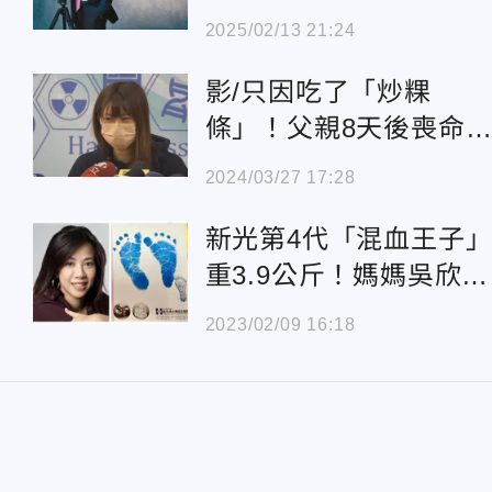
百貨發展史
2025/02/13 21:24
影/只因吃了「炒粿
條」！父親8天後喪
愛女痛哭要提告：吃一
2024/03/27 17:28
飯人就沒了
新光第4代「混血王子
重3.9公斤！媽媽吳欣盈
曝富貴腳紋
2023/02/09 16:18