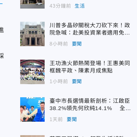
一
43分鐘前
生活
川普多晶矽關稅大刀砍下來！政
進
院急喊：赴美投資業者適用免稅
配額
8小時前
要聞
採
王功漁火節熱鬧登場！王惠美同
框魏平政、陳素月成焦點
1小時前
要聞
臺中市長選情最新剖析：江啟臣
38.2%領先何欣純14.1% 全世
代支持度全面居首
1天前
要聞