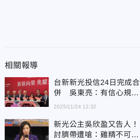
相關報導
台新新光投信24日完成
併 吳東亮：有信心規模
躋身兆元級
2025/11/24 12:32
新光公主吳欣盈又告人！
討臍帶遭嗆：雞精不可能