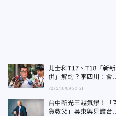
合
北士科T17、T18「新新
併」解約？李四川：會
告、土地假扣押
2025/10/09 22:51
台中新光三越氣爆！「
貨教父」吳東興見證台