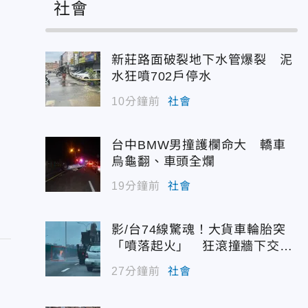
社會
新莊路面破裂地下水管爆裂 泥
水狂噴702戶停水
命
次
10分鐘前
社會
台中BMW男撞護欄命大 轎車
」
烏龜翻、車頭全爛
19分鐘前
社會
影/台74線驚魂！大貨車輪胎突
「噴落起火」 狂滾撞牆下交流
道
27分鐘前
社會