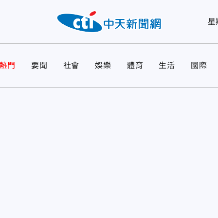
星
熱門
要聞
社會
娛樂
體育
生活
國際