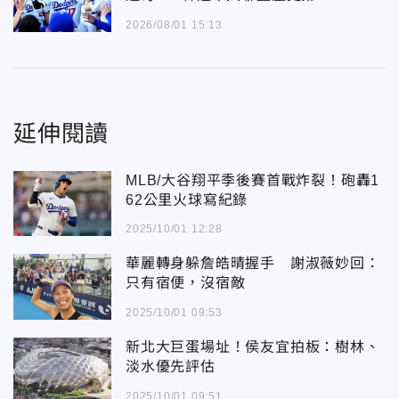
2026/08/01 15:13
延伸閱讀
MLB/大谷翔平季後賽首戰炸裂！砲轟1
62公里火球寫紀錄
2025/10/01 12:28
華麗轉身躲詹皓晴握手 謝淑薇妙回：
只有宿便，沒宿敵
2025/10/01 09:53
新北大巨蛋場址！侯友宜拍板：樹林、
淡水優先評估
2025/10/01 09:51