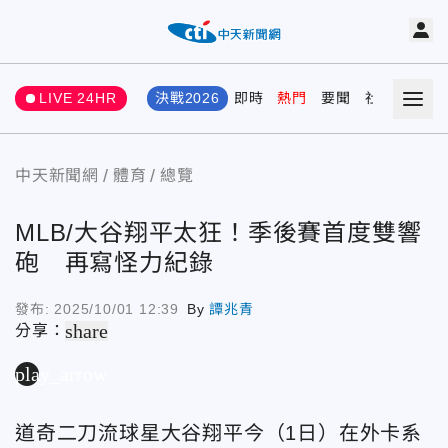
LIVE 24HR
決戰2026
即時
熱門
要聞
社會
娛樂
中天新聞網
體育
總覽
MLB/大谷翔平太狂！季後賽首度雙響
砲 再寫怪力紀錄
發布:
2025/10/01 12:39
By
譚兆青
share
分享：
play_arrow
道奇二刀流球星大谷翔平今（1日）在外卡系