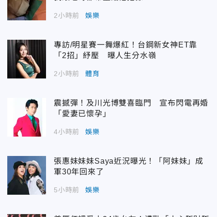
2小時前
娛樂
專訪/明星賽一舞爆紅！台鋼新女神ET靠
「2招」紓壓 曝人生分水嶺
2小時前
體育
震撼彈！及川光博雙喜臨門 宣布閃電再婚
「愛妻已懷孕」
4小時前
娛樂
張惠妹妹妹Saya近況曝光！「阿妹妹」成
軍30年回來了
5小時前
娛樂