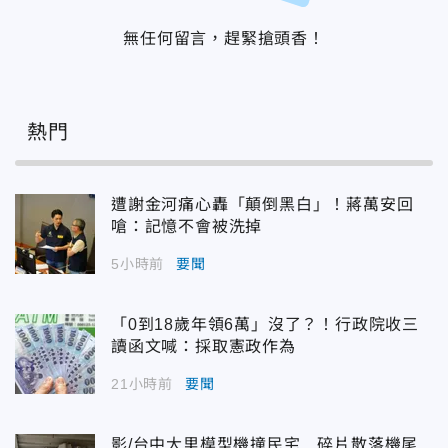
無任何留言，趕緊搶頭香！
熱門
遭謝金河痛心轟「顛倒黑白」！蔣萬安回
嗆：記憶不會被洗掉
5小時前
要聞
「0到18歲年領6萬」沒了？！行政院收三
讀函文喊：採取憲政作為
21小時前
要聞
影/台中大里模型機撞民宅 碎片散落機尾