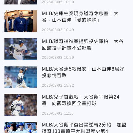
2026/08/05 10:00
MLB/史庫柏突現身道奇休息室！大
谷、山本由伸「愛的抱抱」
2026/08/03 10:49
MLB/道奇補進賽揚強投史庫柏 大谷
回歸投手計畫不受影響
2026/08/03 10:29
MLB/大谷連5戰敲安！山本由伸8局好
投悲情吞敗
2026/08/02 15:32
MLB/兒子首觀戰！大谷翔平敲第24
轟 向觀眾換回全壘打球
2026/08/02 11:16
MLB/大谷翔平復出轟逆轉2分砲 加盟
道奇133轟追平大聯盟歷史第4