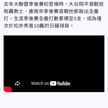
去年大聯盟季後賽初登場時，大谷翔平首戰就
砲轟教士，連兩年季後賽首戰他都敲出全壘
打，生涯季後賽全壘打數累積至5支，成為僅
次於松井秀喜10轟的日籍球員。