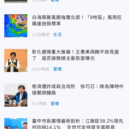
1小時前
要聞
白海豚暴風圈強襲北部！「8地區」風雨狂
飆達放假標準
12分鐘前
生活
彰化選情重大進展！王惠美與魏平政見面
了 是否接競總主委態度曝光
19小時前
要聞
慈濟遭詐成政治攻防 徐巧芯：綠為陳時中
接閣揆鋪路
3小時前
要聞
臺中市長選情最新剖析：江啟臣38.2%領先
何欣純14.1% 全世代支持度全面居首