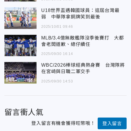
U18世界盃遇韓國球員：這屆台灣最
弱 中華隊拿銅牌笑到最後
2025/10/01 09:46
MLB/3.4億無敵艦隊沒季後賽打 大都
會老闆道歉、總仔續任
2025/09/30 16:14
WBC/2026棒球經典熱身賽 台灣隊將
在宮崎與日職二軍交手
2025/09/30 14:53
留言衝人氣
登入留言有機會獲得旺幣哦！
登入留言