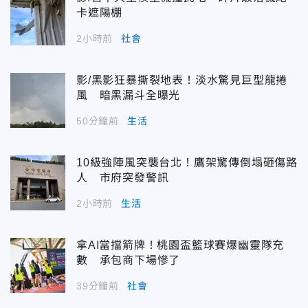
卡遮陽棚
2小時前
社會
影/黑影狂暴撕裂地表！淡水驚見巨型龍捲
風 暗黑漏斗全曝光
50分鐘前
生活
10級強陣風突襲台北！鷹架驚傳倒塌砸傷路
人 市府突發警訊
2小時前
生活
拿AI當擋箭牌！桃園盃籃球賽爆幽靈隊充
數 承包商下場慘了
39分鐘前
社會