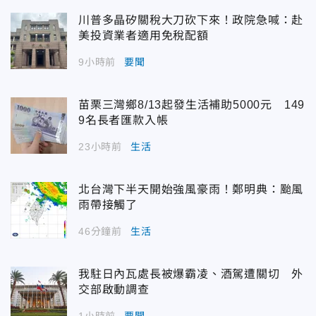
川普多晶矽關稅大刀砍下來！政院急喊：赴
美投資業者適用免稅配額
9小時前
要聞
苗栗三灣鄉8/13起發生活補助5000元 149
9名長者匯款入帳
23小時前
生活
北台灣下半天開始強風豪雨！鄭明典：颱風
雨帶接觸了
46分鐘前
生活
我駐日內瓦處長被爆霸凌、酒駕遭關切 外
交部啟動調查