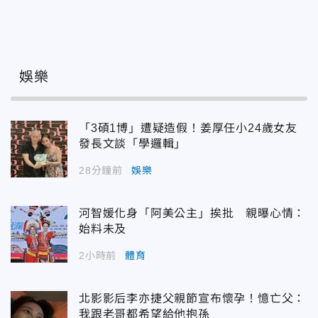
娛樂
「3碩1博」遭疑造假！姜厚任小24歲女友
發長文談「學邏輯」
28分鐘前
娛樂
河智媛化身「阿美公主」挨批 親曝心情：
始料未及
2小時前
體育
北影影后李亦捷父親節宣布懷孕！憶亡父：
我跟老哥都希望給他抱孫