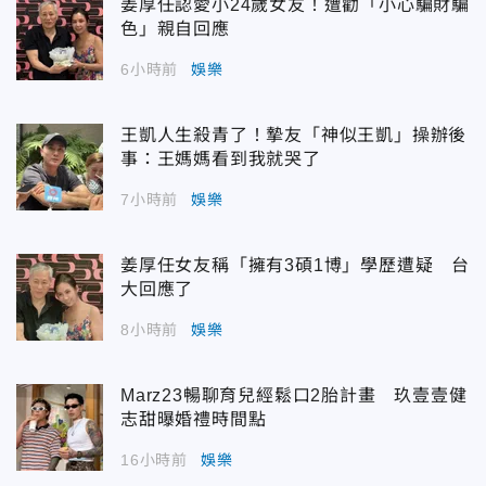
姜厚任認愛小24歲女友！遭勸「小心騙財騙
色」親自回應
6小時前
娛樂
王凱人生殺青了！摯友「神似王凱」操辦後
事：王媽媽看到我就哭了
7小時前
娛樂
姜厚任女友稱「擁有3碩1博」學歷遭疑 台
大回應了
8小時前
娛樂
Marz23暢聊育兒經鬆口2胎計畫 玖壹壹健
志甜曝婚禮時間點
16小時前
娛樂