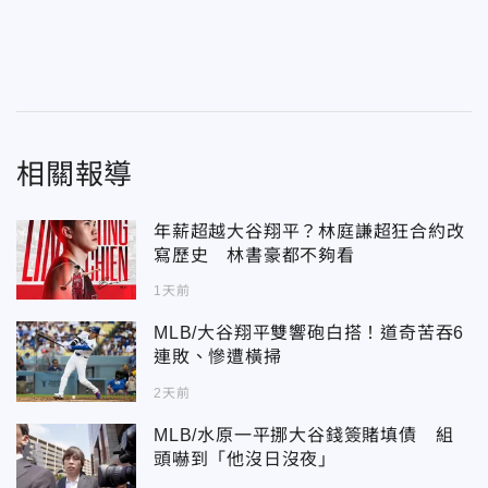
相關報導
年薪超越大谷翔平？林庭謙超狂合約改
寫歷史 林書豪都不夠看
1天前
MLB/大谷翔平雙響砲白搭！道奇苦吞6
連敗、慘遭橫掃
2天前
MLB/水原一平挪大谷錢簽賭填債 組
頭嚇到「他沒日沒夜」