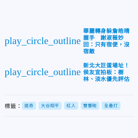
華麗轉身躲詹皓晴
握手 謝淑薇妙
play_circle_outline
回：只有宿便，沒
宿敵
新北大巨蛋場址！
play_circle_outline
侯友宜拍板：樹
林、淡水優先評估
標籤：
道奇
大谷翔平
紅人
雙響砲
全壘打