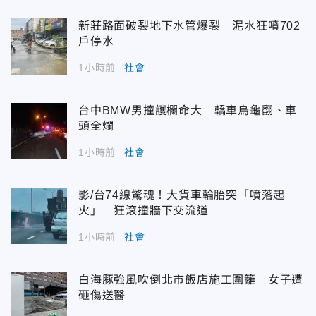
新莊路面破裂地下水管爆裂 泥水狂噴702
戶停水
1小時前
社會
台中BMW男撞護欄命大 轎車烏龜翻、車
頭全爛
1小時前
社會
影/台74線驚魂！大貨車輪胎突「噴落起
火」 狂滾撞牆下交流道
1小時前
社會
白海豚強風吹倒北市飯店施工圍籬 女子遭
砸傷送醫