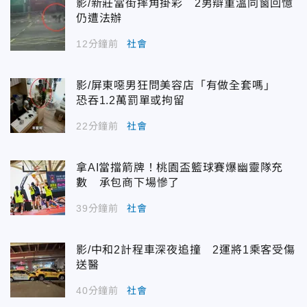
影/新莊當街摔角掛彩 2男辯重溫同窗回憶
仍遭法辦
12分鐘前
社會
影/屏東噁男狂問美容店「有做全套嗎」
恐吞1.2萬罰單或拘留
22分鐘前
社會
拿AI當擋箭牌！桃園盃籃球賽爆幽靈隊充
數 承包商下場慘了
39分鐘前
社會
影/中和2計程車深夜追撞 2運將1乘客受傷
送醫
40分鐘前
社會