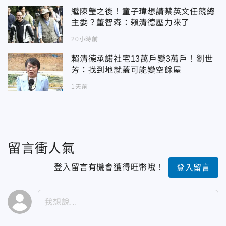
繼陳瑩之後！童子瑋想請蔡英文任競總
主委？董智森：賴清德壓力來了
20小時前
賴清德承諾社宅13萬戶變3萬戶！劉世
芳：找到地就蓋可能變空餘屋
1天前
留言衝人氣
登入留言有機會獲得旺幣哦！
登入留言