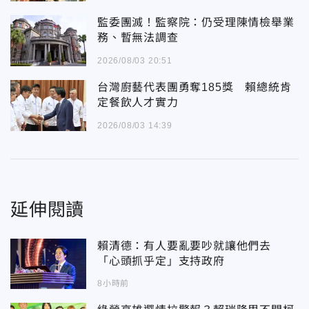
監委團滅！監察院：仍受理陳情檢舉業
務、暫無法調查
2026/08/03 20:51
台灣廚藝代表團勇奪185獎 賴總統肯
定餐飲人才實力
2026/08/03 14:39
延伸閱讀
賴清德：有人要亂要吵就讓他們去
「心頭抓乎定」支持政府
8小時前