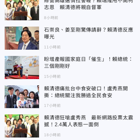
綠營高雄選情拉警報？賴瑞隆甩不開柯
志恩 賴清德將親自督軍
8小時前
石崇良、姜至剛驚傳請辭？賴清德反應
曝光
11小時前
盼增產報國家庭日「催生」！賴總統：
三個剛剛好
15小時前
賴清德痛批台中食安破口！盧秀燕開
撕：總統關注我勝過全民食安
17小時前
賴清德狂嗆盧秀燕 最新網路投票太震
撼！2.4萬人表態一面倒
18小時前