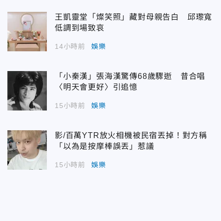
王凱靈堂「燦笑照」藏對母親告白 邱瓈寬
低調到場致哀
14小時前
娛樂
「小秦漢」張海漢驚傳68歲驟逝 昔合唱
〈明天會更好〉引追憶
15小時前
娛樂
影/百萬YTR放火相機被民宿丟掉！對方稱
「以為是按摩棒誤丟」惹議
15小時前
娛樂