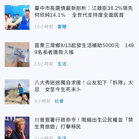
臺中市長選情最新剖析：江啟臣38.2%領先
何欣純14.1% 全世代支持度全面居首
15小時前
要聞
苗栗三灣鄉8/13起發生活補助5000元 149
9名長者匯款入帳
13小時前
生活
八大秀迷途獨自求援！山友犯下「拆隊」大
忌 女至今生死未卜
9小時前
社會
川普簽署行政命令！限縮出生公民權並「禁
生育旅遊」打擊移民
21小時前
生活