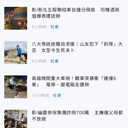
影/新北五股聯結車自撞分隔島 司機酒測
值爆表遭送辦
9小時前
社會
八大秀迷途獨自求援！山友犯下「拆隊」大
忌 女至今生死未卜
9小時前
社會
高雄晚間重大車禍！轎車突暴衝「連撞6
車」 電桿、變電箱全遭殃
10小時前
社會
影/幽靈勞保集團詐撈700萬 主嫌連父母都
不放過