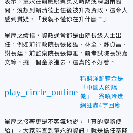
表示，童永在前總統蔡英文時期或聘國策顧
問，沒想到賴清德上任後被升為資政，這令人
感到質疑，「我就不懂你在升什麼？」
單厚之續指，資政通常都是由院長級人士出
任，例如前行政院長張俊雄、林全、蘇貞昌、
謝長廷，前監察院長張博雅，前考試院長姚嘉
文等，擺一個童永進去，這真的不好看。
稱麟洋配奪金是
「中國人的驕
play_circle_outline
傲」 翁曉玲遭
網狂轟4字回應
單厚之接著更是不客氣地說，「真的變隨便
給」，大家能查到童永的資訊，就是擔任基隆