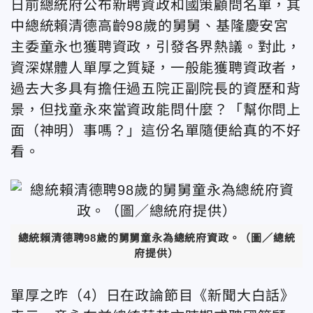
日前總統府公布新聘資政和國策顧問名單，其
中總統賴清德高齡98歲的舅舅、基隆慶安宮
主委童永也獲聘資政，引發各界熱議。對此，
資深媒體人單厚之質疑，一般能獲聘資政者，
過去大多具有擔任過五院正副院長的資歷和背
景，但找童永來當資政能問什麼？「幫你問上
面（神明）事嗎？」這份名單隨便給真的不好
看。
總統賴清德聘98歲的舅舅童永為總統府資政。（圖／總統
府提供）
單厚之昨（4）日在政論節目《新聞大白話》