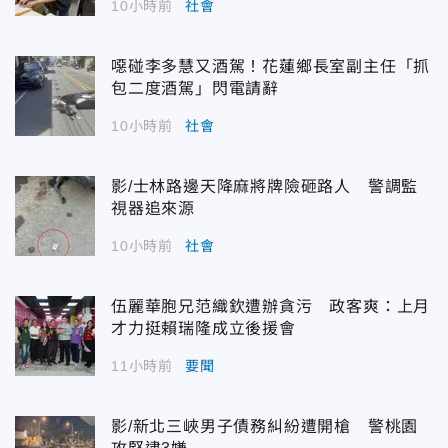
10小時前
社會
噁碰李多慧又酒駕！花蓮鄉長室副主任「抓
包二度酒駕」閃電請辭
10小時前
社會
影/士林路邊天降麻將牌險砸路人 警調監
視器追來源
10小時前
社會
伍麗華胞兄范織欽遭辦貪污 政客爽：上月
才力挺賴瑞隆成立後援會
11小時前
要聞
影/新北三峽男子債務糾紛遭開槍 警桃園