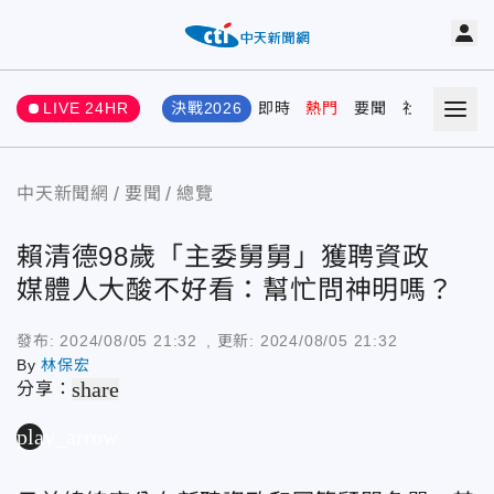
LIVE 24HR
決戰2026
即時
熱門
要聞
社會
娛樂
中天新聞網
要聞
總覽
賴清德98歲「主委舅舅」獲聘資政
媒體人大酸不好看：幫忙問神明嗎？
發布:
2024/08/05 21:32
, 更新:
2024/08/05 21:32
By
林保宏
share
分享：
play_arrow