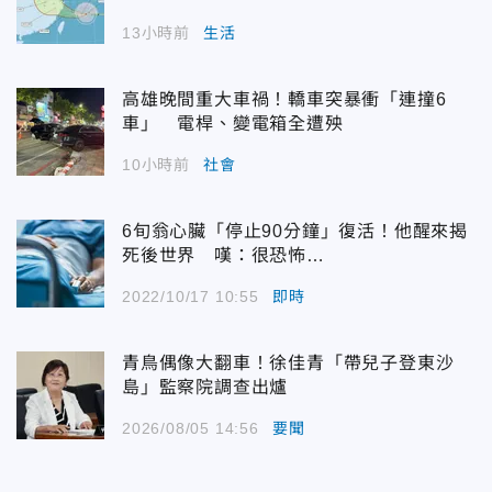
13小時前
生活
高雄晚間重大車禍！轎車突暴衝「連撞6
車」 電桿、變電箱全遭殃
10小時前
社會
6旬翁心臟「停止90分鐘」復活！他醒來揭
死後世界 嘆：很恐怖…
2022/10/17 10:55
即時
青鳥偶像大翻車！徐佳青「帶兒子登東沙
島」監察院調查出爐
2026/08/05 14:56
要聞