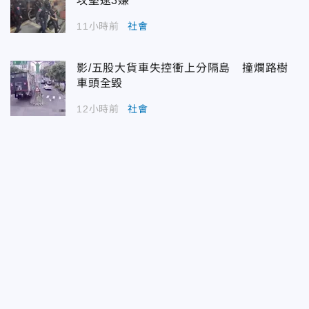
攻堅逮3嫌
11小時前
社會
影/五股大貨車失控衝上分隔島 撞爛路樹
車頭全毀
12小時前
社會