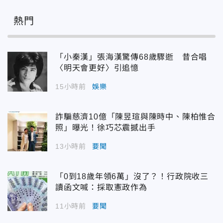
熱門
「小秦漢」張海漢驚傳68歲驟逝 昔合唱
〈明天會更好〉引追憶
15小時前
娛樂
詐騙慈濟10億「陳昱瑄與陳時中、陳柏惟合
照」曝光！徐巧芯震撼出手
13小時前
要聞
「0到18歲年領6萬」沒了？！行政院收三
讀函文喊：採取憲政作為
11小時前
要聞