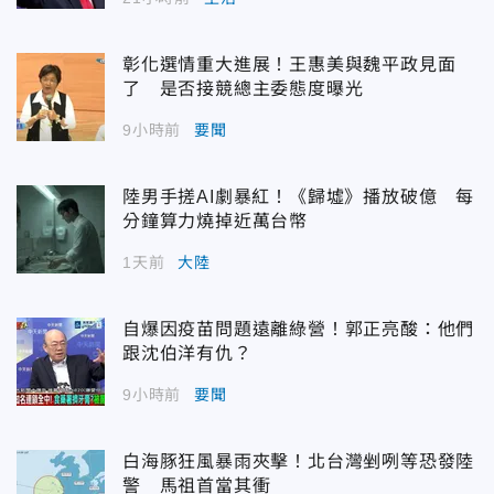
彰化選情重大進展！王惠美與魏平政見面
了 是否接競總主委態度曝光
9小時前
要聞
陸男手搓AI劇暴紅！《歸墟》播放破億 每
分鐘算力燒掉近萬台幣
1天前
大陸
自爆因疫苗問題遠離綠營！郭正亮酸：他們
跟沈伯洋有仇？
9小時前
要聞
白海豚狂風暴雨夾擊！北台灣剉咧等恐發陸
警 馬祖首當其衝