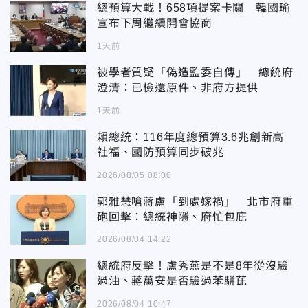
總預算大戰！658項提案卡關 韓國瑜
宣布下周繼續開會協商
1天前
被學者質疑「偽造監委自傳」 總統府
澄清：已檢還原件、非府方提供
1天前
賴總統：116年度總預算3.6兆創新高
社福、國防預算同步破兆
2026/08/05 08:00
郭雅慧嗆蔣盧「到處嫁禍」 北市府重
砲回擊：總統神隱、府忙包庇
2026/08/04 14:22
總統府反擊！盧秀燕是不是8年從沒驗
過油、蔣萬安是否驗過苯駢芘
2026/08/04 10:47