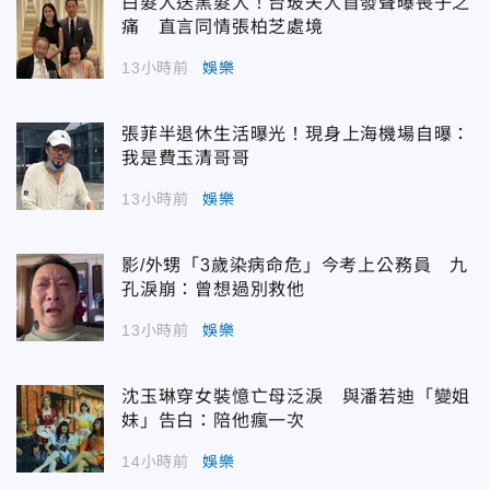
白髮人送黑髮人！台玻夫人首發聲曝喪子之
痛 直言同情張柏芝處境
13小時前
娛樂
張菲半退休生活曝光！現身上海機場自曝：
我是費玉清哥哥
13小時前
娛樂
影/外甥「3歲染病命危」今考上公務員 九
孔淚崩：曾想過別救他
13小時前
娛樂
沈玉琳穿女裝憶亡母泛淚 與潘若迪「變姐
妹」告白：陪他瘋一次
14小時前
娛樂