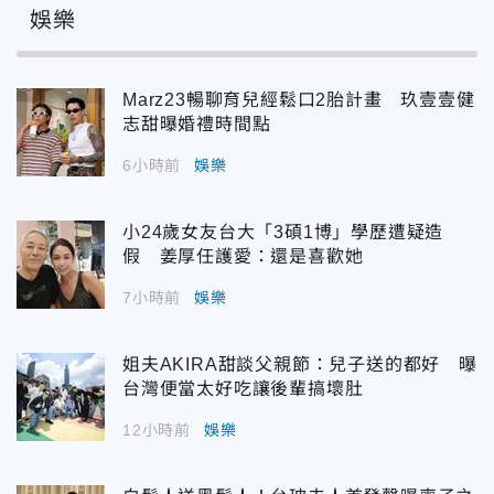
娛樂
Marz23暢聊育兒經鬆口2胎計畫 玖壹壹健
志甜曝婚禮時間點
6小時前
娛樂
小24歲女友台大「3碩1博」學歷遭疑造
假 姜厚任護愛：還是喜歡她
7小時前
娛樂
姐夫AKIRA甜談父親節：兒子送的都好 曝
台灣便當太好吃讓後輩搞壞肚
12小時前
娛樂