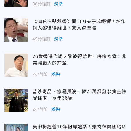
38分鐘前
娛樂
《唐伯虎點秋香》開山刀夫子成絕響！名作
詞人黎彼得離世、驚人資歷曝
49分鐘前
娛樂
76歲香港作詞人黎彼得離世 許家傑慟：非
常照顧人的前輩
2小時前
娛樂
昔涉毒品、家暴風波！韓71萬網紅裴寅圭陳
屍住處 享年36歲
2小時前
娛樂
吳申梅經營10年粉專遭駭！急寄律師函給M