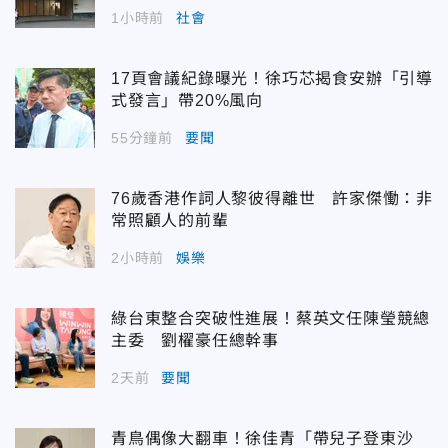
1小時前
社會
17頁會議紀錄曝光！徐巧芯揭食安辦「引導
式發言」帶20%風向
55分鐘前
要聞
76歲香港作詞人黎彼得離世 許家傑慟：非
常照顧人的前輩
2小時前
娛樂
綠台東整合突破性進展！蔡英文任陳瑩競總
主委 劉櫂豪任總幹事
2天前
要聞
青鳥偶像大翻車！徐佳青「帶兒子登東沙