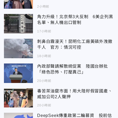
2小時前
角力升級！北京祭3大反制 6美企列黑
名單、無人機出口管制
17小時前
刺鼻白霧漫天！昆明化工廠黃磷外洩撤
千人 官方：情況可控
18小時前
內政部聲請解散統促黨 陸國台辦批
「綠色恐怖、打壓異己」
20小時前
毒苦茶油竄市面！用大陸籽假冒國產、
威加公司2人聲押
20小時前
DeepSeek傳重啟第二輪募資 投前估