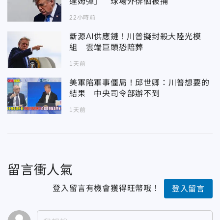
達姆彈」 球場外徘徊被捕
22小時前
斷源AI供應鏈！川普擬封殺大陸光模
組 雲端巨頭恐陪葬
1天前
美軍陷軍事僵局！邱世卿：川普想要的
結果 中央司令部辦不到
1天前
留言衝人氣
登入留言有機會獲得旺幣哦！
登入留言