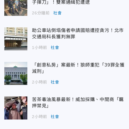
子揮刀」！雙案通緝犯遭逮
26分鐘前
社會
助公車站倒塌傷者申請國賠遭控貪污！北市
交通局科長獲判無罪
1小時前
社會
「創意私房」案最新！狼師重犯「39罪全獲
減刑」
2小時前
社會
苦茶毒油風暴最新！威加採購、中間商「羈
押禁見」
2小時前
社會