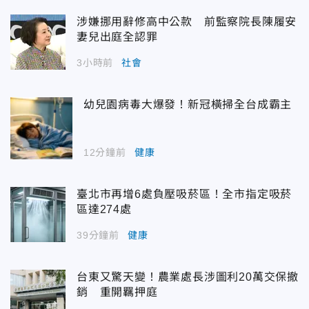
涉嫌挪用辭修高中公款 前監察院長陳履安
妻兒出庭全認罪
3小時前
社會
幼兒園病毒大爆發！新冠橫掃全台成霸主
12分鐘前
健康
臺北市再增6處負壓吸菸區！全市指定吸菸
區達274處
39分鐘前
健康
台東又驚天變！農業處長涉圖利20萬交保撤
銷 重開羈押庭