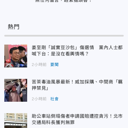
無任何留言，趕緊搶頭香！
熱門
姜至剛「誠實豆沙包」傷選情 黨內人士都
喊下台：是沒在看輿情嗎？
2小時前
要聞
苦茶毒油風暴最新！威加採購、中間商「羈
押禁見」
2小時前
社會
助公車站倒塌傷者申請國賠遭控貪污！北市
交通局科長獲判無罪