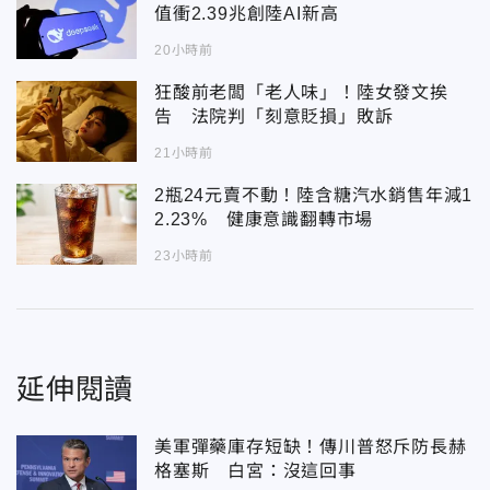
值衝2.39兆創陸AI新高
20小時前
狂酸前老闆「老人味」！陸女發文挨
告 法院判「刻意貶損」敗訴
21小時前
2瓶24元賣不動！陸含糖汽水銷售年減1
2.23% 健康意識翻轉市場
23小時前
延伸閱讀
美軍彈藥庫存短缺！傳川普怒斥防長赫
格塞斯 白宮：沒這回事