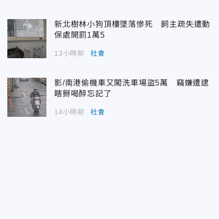
新北樹林小狗頂樓墜落慘死 飼主疏失遭動
保處開罰1萬5
13小時前
社會
影/南港偷機車又闖洗車場盜5萬 竊嫌遭逮
瞎掰喝醉忘記了
14小時前
社會