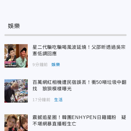
娛樂
星二代騙吃騙喝風波延燒！父邵昕透過吳宗
憲低調回應
9分鐘前
娛樂
百萬網紅相機遭民宿誤丟！衝50噸垃圾中翻
找 狼狽模樣曝光
17分鐘前
生活
震撼追星圈！韓團ENHYPEN日籍鐵粉 疑
不堪網暴直播輕生亡