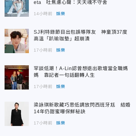
eta 吐焦慮心聲：天天魂不守舍
14小時前
娛樂
SJ利特錄節目出包誤導隊友 神童頂37度
高溫「趴瑜珈墊」超崩潰
17小時前
娛樂
罕談低潮！A-Lin認曾想退出歌壇當全職媽
媽 靠記者一句話翻轉人生
17小時前
娛樂
梁詠琪新歌藏巧思低調放閃西班牙尪 結婚
14年仍甜蜜曝保鮮秘訣
17小時前
娛樂