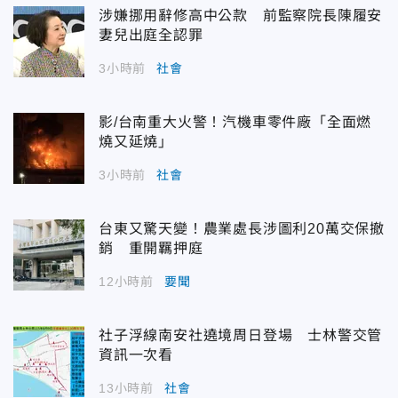
涉嫌挪用辭修高中公款 前監察院長陳履安
妻兒出庭全認罪
3小時前
社會
影/台南重大火警！汽機車零件廠「全面燃
燒又延燒」
3小時前
社會
台東又驚天變！農業處長涉圖利20萬交保撤
銷 重開羈押庭
12小時前
要聞
社子浮線南安社遶境周日登場 士林警交管
資訊一次看
13小時前
社會