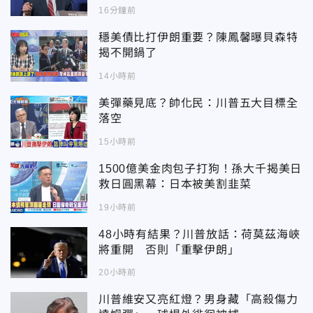
16分鐘前
穩美債比打伊朗重要？陳鳳馨曝貝森特
揭不開鍋了
14小時前
美彈藥見底？帥化民：川普五大目標全
落空
15小時前
1500億美金肉包子打狗！孫大千揭美日
救日圓黑幕：日本被美割韭菜
19小時前
48小時有結果？川普放話：荷莫茲海峽
將重開 否則「重擊伊朗」
20小時前
川普維安又亮紅燈？男身藏「高殺傷力