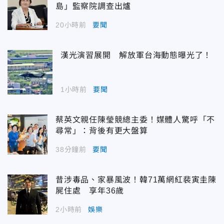
島」監察院調查出爐
20小時前
要聞
漢光演習展開 解放軍台海動態曝光了！
1小時前
要聞
蔡英文親任陳瑩競總主委！媒體人驚呼「不
尋常」：背後有更大盤算
38分鐘前
要聞
昔涉毒品、家暴風波！韓71萬網紅裴寅圭陳
屍住處 享年36歲
2小時前
娛樂