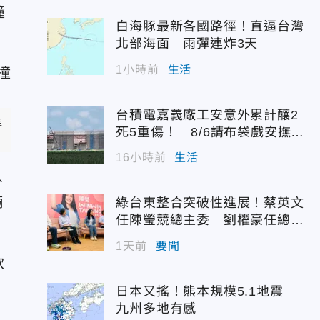
撞
白海豚最新各國路徑！直逼台灣
北部海面 雨彈連炸3天
1小時前
生活
台積電嘉義廠工安意外累計釀2
推
死5重傷！ 8/6請布袋戲安撫好
兄弟
16小時前
生活
、
輛
綠台東整合突破性進展！蔡英文
任陳瑩競總主委 劉櫂豪任總幹
事
1天前
要聞
飲
日本又搖！熊本規模5.1地震
九州多地有感