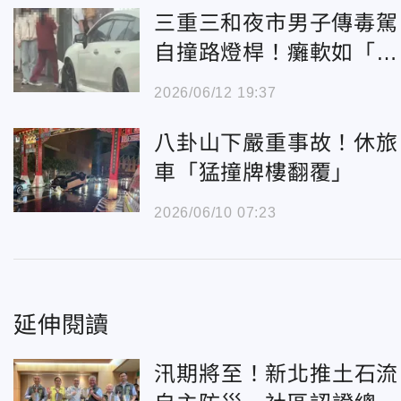
三重三和夜市男子傳毒駕
自撞路燈桿！癱軟如「喪
屍」倒地嚇壞民眾
2026/06/12 19:37
八卦山下嚴重事故！休旅
車「猛撞牌樓翻覆」
2026/06/10 07:23
延伸閱讀
汛期將至！新北推土石流