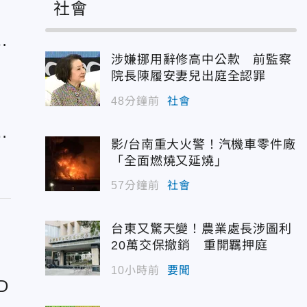
社會
爆
涉嫌挪用辭修高中公款 前監察
院長陳履安妻兒出庭全認罪
48分鐘前
社會
線
影/台南重大火警！汽機車零件廠
「全面燃燒又延燒」
57分鐘前
社會
台東又驚天變！農業處長涉圖利
20萬交保撤銷 重開羈押庭
10小時前
要聞
D