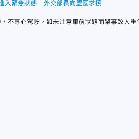
虐進入緊急狀態 外交部長向盟國求援
神，
不專心駕駛
，如未注意車前狀態而肇事致人重