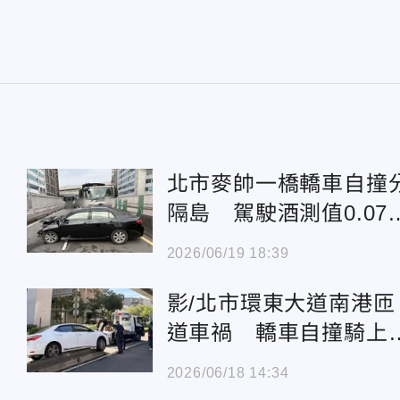
北市麥帥一橋轎車自撞
隔島 駕駛酒測值0.07
送辦
2026/06/19 18:39
影/北市環東大道南港匝
道車禍 轎車自撞騎上
隔島
2026/06/18 14:34