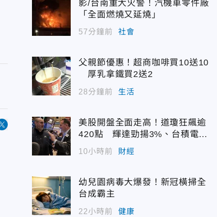
影/台南重大火警！汽機車零件廠
「全面燃燒又延燒」
57分鐘前
社會
父親節優惠！超商咖啡買10送10
厚乳拿鐵買2送2
28分鐘前
生活
美股開盤全面走高！道瓊狂飆逾
420點 輝達勁揚3%、台積電A
DR續強
10小時前
財經
幼兒園病毒大爆發！新冠橫掃全
台成霸主
22小時前
健康