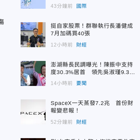
43分鐘前
國際
傷
挺自家股票！群聯執行長潘健成
7月加碼買40張
12小時前
財經
澎湖縣長民調曝光！陳振中支持
度30.3%居首 領先吳淑瑾9.3個
百分點
14小時前
要聞
SpaceX一天蒸發7.2兆 首份財
報變悲報！
52分鐘前
財經