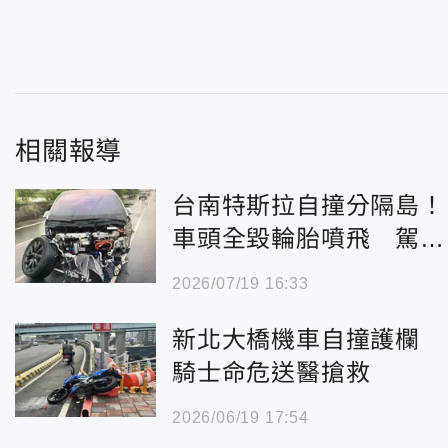
相關報導
台南特斯拉自撞分隔島！
車頭全毀輪胎噴飛 駕駛
幸無傷
2026/07/19 16:33
新北大橋機車自撞護欄
騎士命危送醫搶救
2026/06/19 17:54