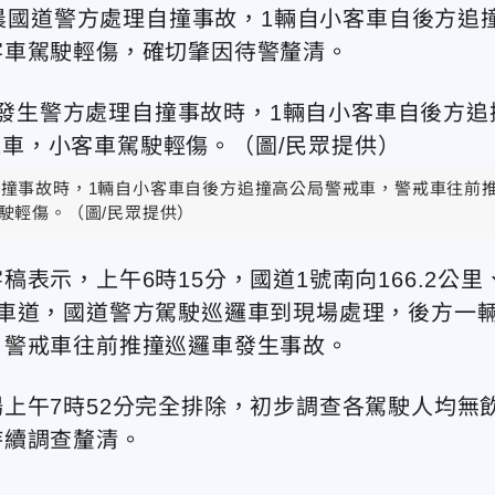
清晨國道警方處理自撞事故，1輛自小客車自後方追
客車駕駛輕傷，確切肇因待警釐清。
理自撞事故時，1輛自小客車自後方追撞高公局警戒車，警戒車往前
駛輕傷。（圖/民眾提供）
表示，上午6時15分，國道1號南向166.2公里
車道，國道警方駕駛巡邏車到現場處理，後方一
，警戒車往前推撞巡邏車發生事故。
上午7時52分完全排除，初步調查各駕駛人均無
持續調查釐清。