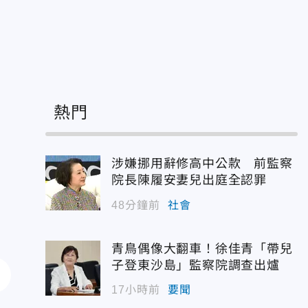
熱門
涉嫌挪用辭修高中公款 前監察
院長陳履安妻兒出庭全認罪
48分鐘前
社會
青鳥偶像大翻車！徐佳青「帶兒
子登東沙島」監察院調查出爐
17小時前
要聞