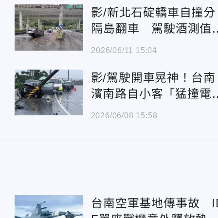
影/新北石碇轎車自撞分
隔島翻車 駕駛酒測值
表
2026/06/11 15:04
影/駕駛開車晃神！台南
濱南路自小客「猛撞電
桿」車頭全毀
2026/06/08 15:58
台南空軍基地傳事故 I