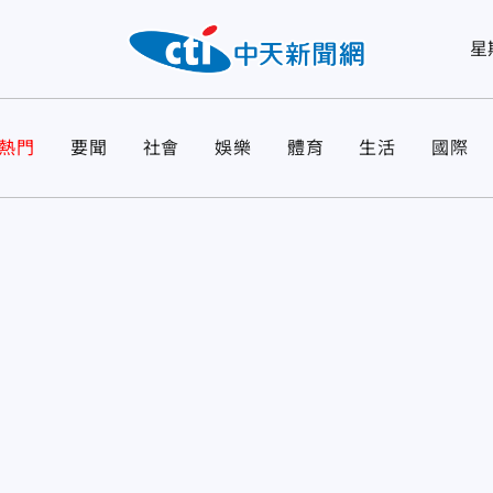
星
熱門
要聞
社會
娛樂
體育
生活
國際