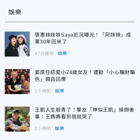
娛樂
張惠妹妹妹Saya近況曝光！「阿妹妹」成
軍30年回來了
47分鐘前
娛樂
姜厚任認愛小24歲女友！遭勸「小心騙財騙
色」親自回應
1小時前
娛樂
王凱人生殺青了！摯友「神似王凱」操辦後
事：王媽媽看到我就哭了
2小時前
娛樂