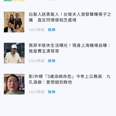
白髮人送黑髮人！台玻夫人首發聲曝喪子之
痛 直言同情張柏芝處境
18小時前
娛樂
張菲半退休生活曝光！現身上海機場自曝：
我是費玉清哥哥
19小時前
娛樂
影/外甥「3歲染病命危」今考上公務員 九
孔淚崩：曾想過別救他
18小時前
娛樂