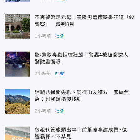
不爽警帶走老母！基隆男兩度臉書狂嗆「殺
警察」 遭判8月
1小時前
社會
影/鶯歌毒蟲拒檢狂飆！警轟4槍破窗逮人
驚險畫面曝
2小時前
社會
婦爬八通關失聯、同行山友獲救 家屬焦
急：剩我媽還沒找到
2小時前
社會
包租代管龍頭出事！前董座李建成捲7億
遭羈押、不禁見