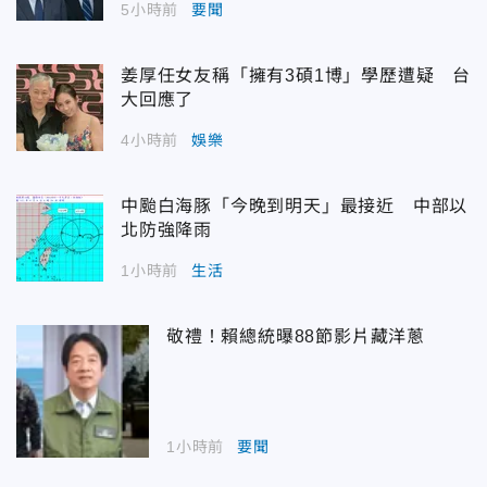
5小時前
要聞
姜厚任女友稱「擁有3碩1博」學歷遭疑 台
大回應了
4小時前
娛樂
中颱白海豚「今晚到明天」最接近 中部以
北防強降雨
1小時前
生活
敬禮！賴總統曝88節影片藏洋蔥
1小時前
要聞