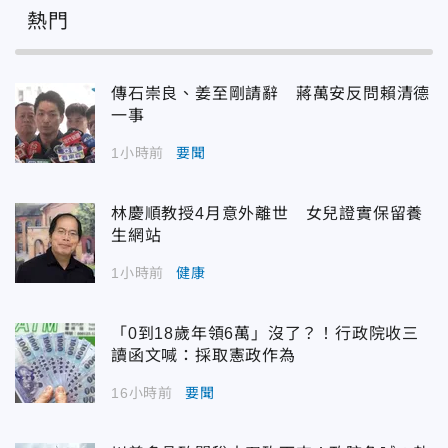
熱門
傳石崇良、姜至剛請辭 蔣萬安反問賴清德
一事
1小時前
要聞
林慶順教授4月意外離世 女兒證實保留養
生網站
1小時前
健康
「0到18歲年領6萬」沒了？！行政院收三
讀函文喊：採取憲政作為
16小時前
要聞