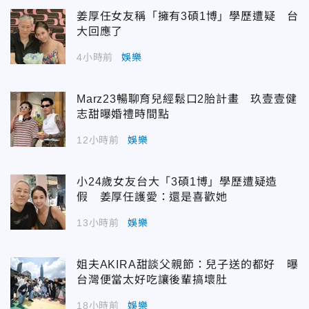
姜厚任女友稱「擁有3碩1博」學歷遭疑 台
大回應了
4小時前
娛樂
Marz23暢聊育兒經鬆口2胎計畫 玖壹壹健
志甜曝婚禮時間點
12小時前
娛樂
小24歲女友台大「3碩1博」學歷遭疑造
假 姜厚任護愛：還是喜歡她
13小時前
娛樂
姐夫AKIRA甜談父親節：兒子送的都好 曝
台灣便當太好吃讓後輩搞壞肚
18小時前
娛樂