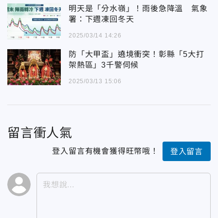
明天是「分水嶺」！雨後急降溫 氣象
署：下週凍回冬天
2025/03/14 14:26
防「大甲盃」遶境衝突！彰縣「5大打
架熱區」3千警伺候
2025/03/13 15:06
留言衝人氣
登入留言有機會獲得旺幣哦！
登入留言