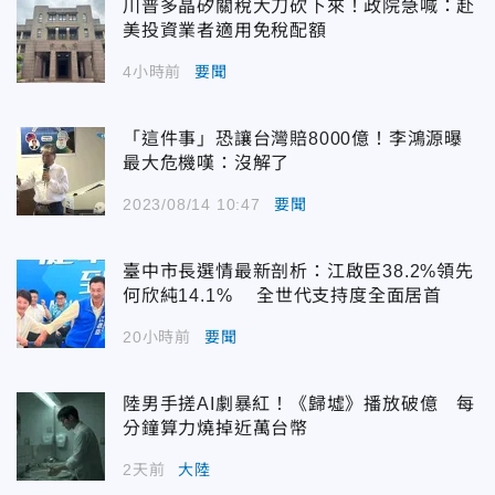
川普多晶矽關稅大刀砍下來！政院急喊：赴
美投資業者適用免稅配額
4小時前
要聞
「這件事」恐讓台灣賠8000億！李鴻源曝
最大危機嘆：沒解了
2023/08/14 10:47
要聞
臺中市長選情最新剖析：江啟臣38.2%領先
何欣純14.1% 全世代支持度全面居首
20小時前
要聞
陸男手搓AI劇暴紅！《歸墟》播放破億 每
分鐘算力燒掉近萬台幣
2天前
大陸