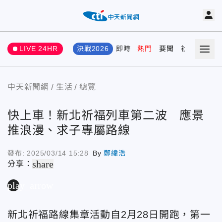
LIVE 24HR
決戰2026
即時
熱門
要聞
社會
娛樂
中天新聞網
生活
總覽
快上車！新北祈福列車第二波 應景
推浪漫、求子專屬路線
發布:
2025/03/14 15:28
By
鄭緯浩
share
分享：
play_arrow
新北祈福路線集章活動自2月28日開跑，第一