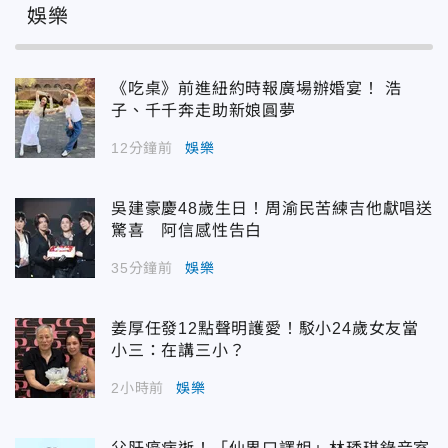
娛樂
《吃桌》前進紐約時報廣場辦婚宴！ 浩
子、千千奔走助新娘圓夢
12分鐘前
娛樂
吳建豪慶48歲生日！周渝民苦練吉他獻唱送
驚喜 阿信感性告白
35分鐘前
娛樂
姜厚任發12點聲明護愛！駁小24歲女友當
小三：在講三小？
2小時前
娛樂