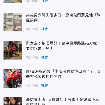
3小時前
社會
高雄男公關失聯多日 房東破門驚見他「陳
屍房內」
3小時前
社會
與女友吵架喝爛醉！台中男蹲路邊亮刀喊：
要切水果、烤肉
3小時前
社會
影/白海豚來襲「南澳海邊秘境出事了」！5
遊客私闖被抓包開罰
4小時前
社會
高雄粵湘園4日遭砸店！股東千金爆當小三
惹感情糾紛