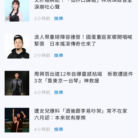
父肝癌病逝！「仙界口譯姐」林琇琪錄音室
淚崩吐心聲
2小時前
娛樂
浪人祭重磅陣容連發！國蛋重返家鄉開唱喊
緊張 日本搖滾傳奇也來了
2小時前
娛樂
周興哲出道12年自爆靈感枯竭 新歌遭退件
3次「靠東京一台琴」神救援
4小時前
娛樂
遭女兒爆料「酒後跟李易吵架」常不在家
六月認：本來就有摩擦
4小時前
娛樂