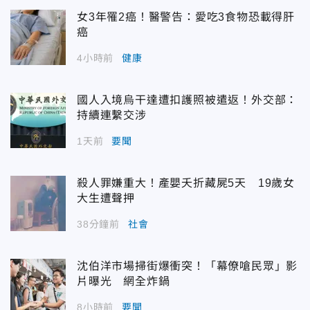
女3年罹2癌！醫警告：愛吃3食物恐載得肝
癌
4小時前
健康
國人入境烏干達遭扣護照被遣返！外交部：
持續連繫交涉
1天前
要聞
殺人罪嫌重大！產嬰夭折藏屍5天 19歲女
大生遭聲押
38分鐘前
社會
沈伯洋市場掃街爆衝突！「幕僚嗆民眾」影
片曝光 網全炸鍋
8小時前
要聞