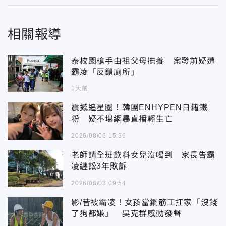
相關報導
泰校園槍手由祖父母撫養 案發前疑遭
霸凌「反鎖廁所」
1天前
震撼追星圈！韓團ENHYPEN日籍鐵
粉 疑不堪網暴直播輕生亡
2026/08/06 15:36
老師請全班飲料女兒沒喝到 家長告霸
凌纏訟3年敗訴
2026/08/03 09:54
影/昔被霸凌！女孩當鋼筋工扛家「沒錢
了狗都嫌」 吳克群感動發聲