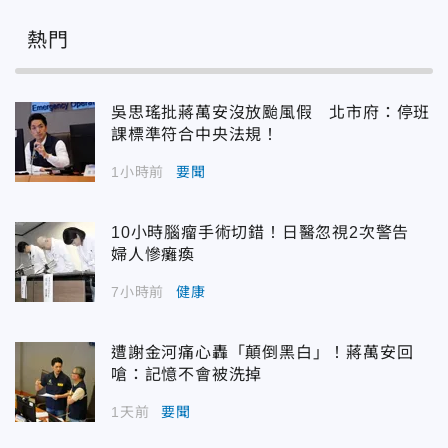
熱門
吳思瑤批蔣萬安沒放颱風假 北市府：停班
課標準符合中央法規！
1小時前
要聞
10小時腦瘤手術切錯！日醫忽視2次警告
婦人慘癱瘓
7小時前
健康
遭謝金河痛心轟「顛倒黑白」！蔣萬安回
嗆：記憶不會被洗掉
1天前
要聞