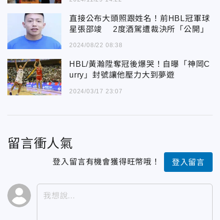
直接公布大頭照跟姓名！前HBL冠軍球
星張邵竣 2度酒駕遭裁決所「公開」
2024/08/22 08:38
HBL/黃瀚陞奪冠後爆哭！自曝「神岡C
urry」封號讓他壓力大到夢遊
2024/03/17 23:07
留言衝人氣
登入留言有機會獲得旺幣哦！
登入留言