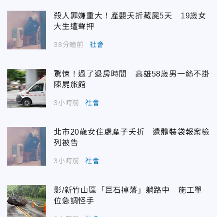
殺人罪嫌重大！產嬰夭折藏屍5天 19歲女
大生遭聲押
38分鐘前
社會
驚悚！過了退房時間 高雄58歲男一絲不掛
陳屍旅館
3小時前
社會
北市20歲女住處產子夭折 遺體裝袋報案檢
列被告
3小時前
社會
影/新竹山區「巨石掉落」躺路中 施工單
位急調怪手