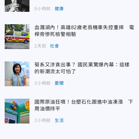
5小時前
健康
血濺湖內！高雄82歲老翁機車失控重摔 電
桿旁慘死檢警相驗
2天前
社會
菊系又涉貪出事？ 國民黨驚爆內幕：這樣
的新潮流太可怕了
2小時前
要聞
國際原油狂噴！台塑石化跟進中油凍漲 下
周油價持平
2小時前
生活