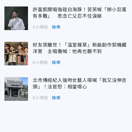
許富凱開唱強碰白海豚！苦笑喊「辦小巨蛋
有多難」 思念亡父忍不住淚崩
5小時前
娛樂
好友突離世！「溫室雜草」新曲創作契機藏
洋蔥 主唱慟喊：他再也聽不到
6小時前
娛樂
北市傳經紀人強吻女藝人噁喊「我又沒伸舌
頭」！法官怒：相當噁心
8小時前
娛樂