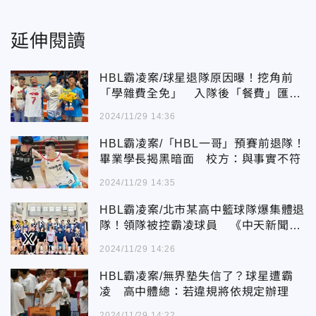
延伸閱讀
HBL霸凌案/球星退隊原因曝！挖角前
「學雜費全免」 入隊後「餐費」匯教
練帳戶
2024/11/29 14:36
HBL霸凌案/「HBL一哥」預賽前退隊！
畢業學長揭黑暗面 校方：與事實不符
2024/11/29 14:35
HBL霸凌案/北市某高中籃球隊爆集體退
隊！領隊被控霸凌球員 《中天新聞
網》還原真相
2024/11/29 14:26
HBL霸凌案/無界塾失信了？球星遭霸
凌 高中體總：若違規將依規定辦理
2024/11/29 14:22