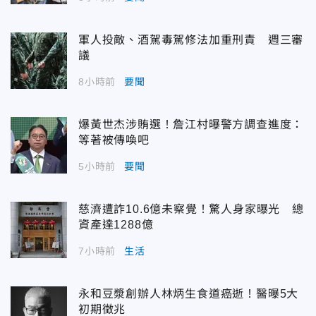
軍人投敵、酒駕毒駕修法加重刑責 週三審
議
8小時前
要聞
爆黃世杰涉賄選！詹江村曝警方調查進度：
等著被傳喚吧
5小時前
要聞
慈濟遭詐10.6億未察覺！驚人身家曝光 總
資產達1288億
7小時前
生活
永和豆漿創辦人林炳生食道癌逝！醫曝5大
初期徵兆