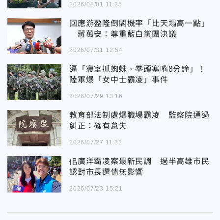
2026/08/01 11:25
回應游盈隆倒閣機率「比天塌高一點」
蔣萬安：尊重藍白黨團決議
2026/07/31 12:54
逼「寢室抓蜘蛛、拳頭塞嘴8分鐘」！
陸軍爆「女中士霸凌」事件
2026/07/29 13:16
教育部法制處爆職場霸凌 監察院通過
糾正：確有怠失
2026/07/27 11:32
佀廣洋霸凌案最新民調 過半高雄市民
認對市長選情無影響
2026/07/23 15:21