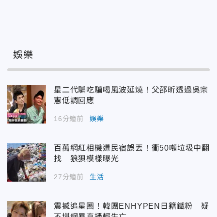
娛樂
星二代騙吃騙喝風波延燒！父邵昕透過吳宗
憲低調回應
16分鐘前
娛樂
百萬網紅相機遭民宿誤丟！衝50噸垃圾中翻
找 狼狽模樣曝光
27分鐘前
生活
震撼追星圈！韓團ENHYPEN日籍鐵粉 疑
不堪網暴直播輕生亡