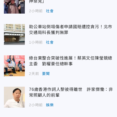
押禁見」
2小時前
社會
助公車站倒塌傷者申請國賠遭控貪污！北市
交通局科長獲判無罪
1小時前
社會
綠台東整合突破性進展！蔡英文任陳瑩競總
主委 劉櫂豪任總幹事
2天前
要聞
76歲香港作詞人黎彼得離世 許家傑慟：非
常照顧人的前輩
2小時前
娛樂