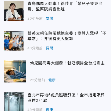
青鳥偶像大翻車！徐佳青「帶兒子登東沙
島」監察院調查出爐
20小時前
要聞
蔡英文親任陳瑩競總主委！媒體人驚呼「不
尋常」：背後有更大盤算
48分鐘前
要聞
幼兒園病毒大爆發！新冠橫掃全台成霸主
22分鐘前
健康
臺北市再增6處負壓吸菸區！全市指定吸菸
區達274處
49分鐘前
健康