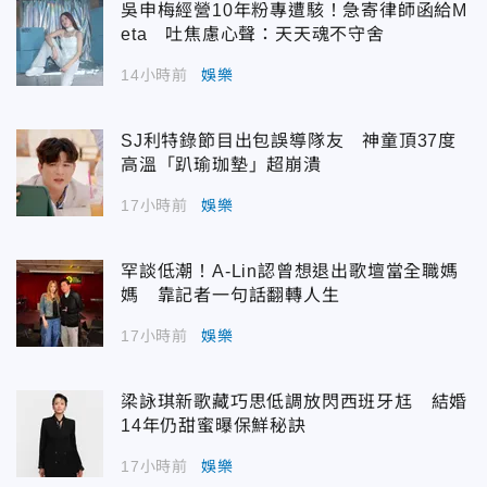
吳申梅經營10年粉專遭駭！急寄律師函給M
eta 吐焦慮心聲：天天魂不守舍
14小時前
娛樂
SJ利特錄節目出包誤導隊友 神童頂37度
高溫「趴瑜珈墊」超崩潰
17小時前
娛樂
罕談低潮！A-Lin認曾想退出歌壇當全職媽
媽 靠記者一句話翻轉人生
17小時前
娛樂
梁詠琪新歌藏巧思低調放閃西班牙尪 結婚
14年仍甜蜜曝保鮮秘訣
17小時前
娛樂