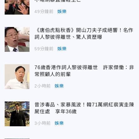
49分鐘前
娛樂
《唐伯虎點秋香》開山刀夫子成絕響！名作
詞人黎彼得離世、驚人資歷曝
59分鐘前
娛樂
76歲香港作詞人黎彼得離世 許家傑慟：非
常照顧人的前輩
2小時前
娛樂
昔涉毒品、家暴風波！韓71萬網紅裴寅圭陳
屍住處 享年36歲
3小時前
娛樂