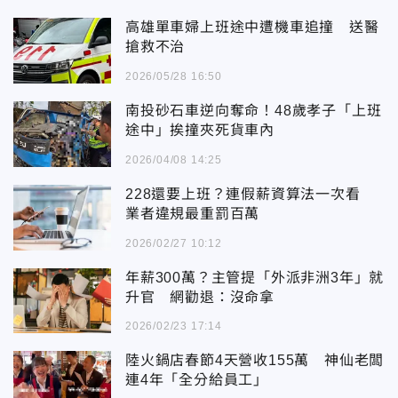
高雄單車婦上班途中遭機車追撞 送醫
搶救不治
2026/05/28 16:50
南投砂石車逆向奪命！48歲孝子「上班
途中」挨撞夾死貨車內
2026/04/08 14:25
228還要上班？連假薪資算法一次看
業者違規最重罰百萬
2026/02/27 10:12
年薪300萬？主管提「外派非洲3年」就
升官 網勸退：沒命拿
2026/02/23 17:14
陸火鍋店春節4天營收155萬 神仙老闆
連4年「全分給員工」