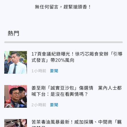
無任何留言，趕緊搶頭香！
熱門
17頁會議紀錄曝光！徐巧芯揭食安辦「引導
式發言」帶20%風向
1小時前
要聞
姜至剛「誠實豆沙包」傷選情 黨內人士都
喊下台：是沒在看輿情嗎？
2小時前
要聞
苦茶毒油風暴最新！威加採購、中間商「羈