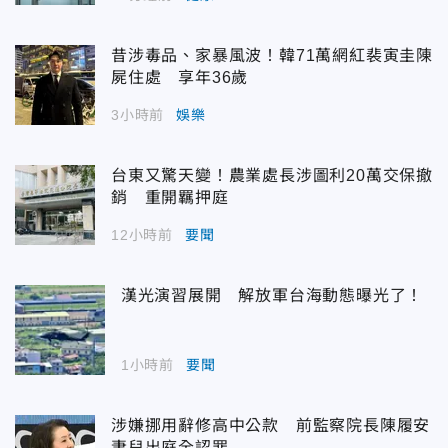
昔涉毒品、家暴風波！韓71萬網紅裴寅圭陳
屍住處 享年36歲
3小時前
娛樂
台東又驚天變！農業處長涉圖利20萬交保撤
銷 重開羈押庭
12小時前
要聞
漢光演習展開 解放軍台海動態曝光了！
1小時前
要聞
涉嫌挪用辭修高中公款 前監察院長陳履安
妻兒出庭全認罪