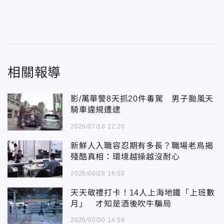
相關報導
影/萬華警8天抓20件毒駕 男子颱風天
騎車違規遭逮
2026/07/18 22:20
新鮮人入職容忍期有多長？職場老鳥揭
殘酷真相：環境越操越沒耐心
2026/06/28 16:50
天天敬禮打卡！14人上海地鐵「上班數
月」 才知是酒後吹牛騙局
2026/05/30 14:59