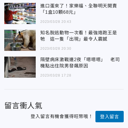
進口蛋來了！家樂福、全聯明天開賣
「1盒10顆68元」
2023/03/28 20:43
知名脫逃動物一次看！最強烙跑王是
牠 這一隻「出現」最令人震撼
2023/03/28 20:30
隔壁病床激戰連2夜「嗯嗯嗯」 老司
機點出住院男發飆原因
2023/03/28 17:28
留言衝人氣
登入留言有機會獲得旺幣哦！
登入留言