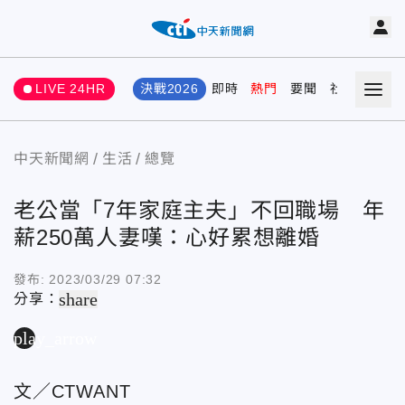
LIVE 24HR
決戰2026
即時
熱門
要聞
社會
娛樂
中天新聞網
生活
總覽
老公當「7年家庭主夫」不回職場 年
薪250萬人妻嘆：心好累想離婚
發布:
2023/03/29 07:32
share
分享：
play_arrow
文／CTWANT