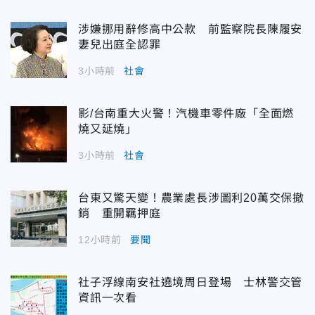
涉嫌挪用辭修高中公款 前監察院長陳履安
妻兒出庭全認罪
3小時前
社會
影/台南重大火警！汽機車零件廠「全面燃
燒又延燒」
3小時前
社會
台東又驚天變！農業處長涉圖利20萬交保撤
銷 重開羈押庭
12小時前
要聞
社子浮線南安社遶境周日登場 士林警交管
資訊一次看