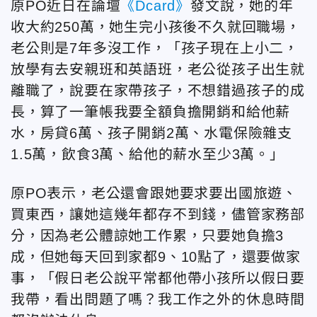
原PO近日在論壇
《Dcard》
發文說，她的年
收大約250萬，她生完小孩後不久就回職場，
老公則是7年多沒工作，「孩子現在上小二，
放學有去安親班和英語班，老公從孩子出生就
離職了，說要在家帶孩子，不想錯過孩子的成
長，算了一筆帳我要全額負擔開銷和給他薪
水，房貸6萬、孩子開銷2萬、水電保險雜支
1.5萬，飲食3萬、給他的薪水至少3萬。」
原PO表示，老公還會跟她要求要出國旅遊、
買東西，讓她這幾年都存不到錢，儘管家務部
分，因為老公體諒她工作累，只要她負擔3
成，但她每天回到家都9、10點了，還要做家
事，「假日老公說平常都他帶小孩所以假日要
我帶，看出問題了嗎？我工作之外的休息時間