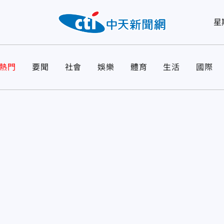
星
熱門
要聞
社會
娛樂
體育
生活
國際