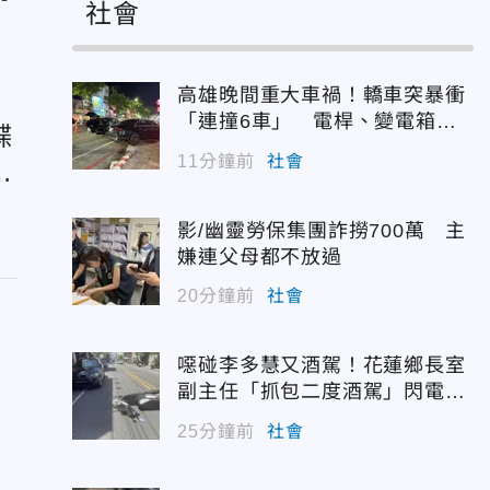
社會
參
高雄晚間重大車禍！轎車突暴衝
「連撞6車」 電桿、變電箱全
諜
遭殃
11分鐘前
社會
格
影/幽靈勞保集團詐撈700萬 主
嫌連父母都不放過
20分鐘前
社會
噁碰李多慧又酒駕！花蓮鄉長室
副主任「抓包二度酒駕」閃電請
辭
25分鐘前
社會