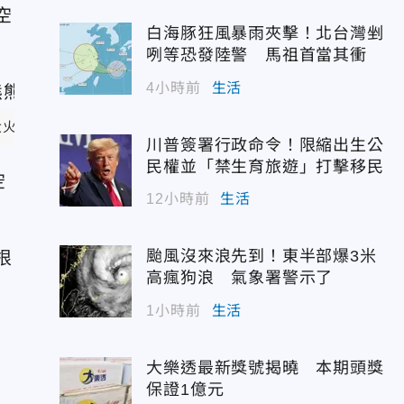
空
白海豚狂風暴雨夾擊！北台灣剉
咧等恐發陸警 馬祖首當其衝
4小時前
生活
火和濃煙。 （圖/美聯社）
川普簽署行政命令！限縮出生公
民權並「禁生育旅遊」打擊移民
空
12小時前
生活
颱風沒來浪先到！東半部爆3米
根
高瘋狗浪 氣象署警示了
1小時前
生活
大樂透最新獎號揭曉 本期頭獎
保證1億元