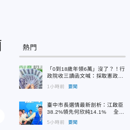
蘭
熱門
「0到18歲年領6萬」沒了？！行
政院收三讀函文喊：採取憲政作
為
1小時前
要聞
臺中市長選情最新剖析：江啟臣
38.2%領先何欣純14.1% 全世
代支持度全面居首
5小時前
要聞