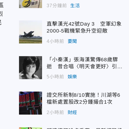
區
37分鐘前
生活
烈
民
直擊漢光42號Day 3 空軍幻象
2000-5戰機緊急升空迎敵
4小時前
要聞
「小秦漢」張海漢驚傳68歲驟
逝 昔合唱〈明天會更好〉引追
憶
5小時前
娛樂
證交所新制8/10實施！川湖等6
檔新處置股改2分鍾撮合1次
2小時前
財經