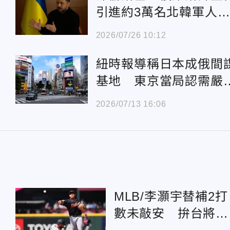
引進約3萬名北韓軍人
與俄烏戰爭
2026/07/26 10:12
紐時報導稱日本成俄間
基地 東京當局認需嚴
處理
2026/07/13 16:06
MLB/李灝宇替補2打
數未敲安 拚台將單