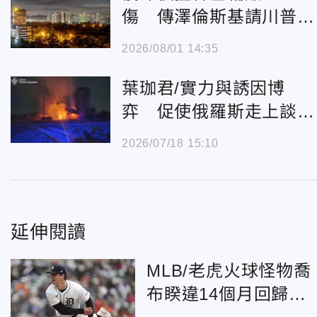
傷 傳澤倫斯基請川普協
調開放星鏈助攻
2026/08/01 14:35
葉珈君/實力與誘因博
弈 促使俄羅斯走上談判
桌
2026/07/18 15:10
延伸閱讀
MLB/老虎火球怪物喬
布睽違14個月回歸！