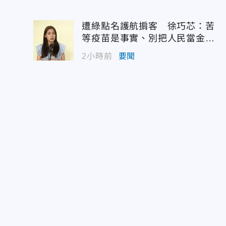
遭綠點名護航掮客 徐巧芯：苦
等疫苗是事實、別把人民當金魚
腦
2小時前
要聞