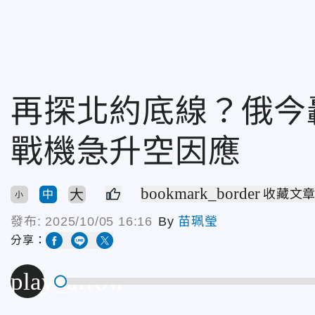
再探北約底線？俄今
戰機急升空因應
bookmark_border
大
收藏文
中
小
發布:
2025/10/05 16:16
By
苗珮瑩
分享：
play_arrow