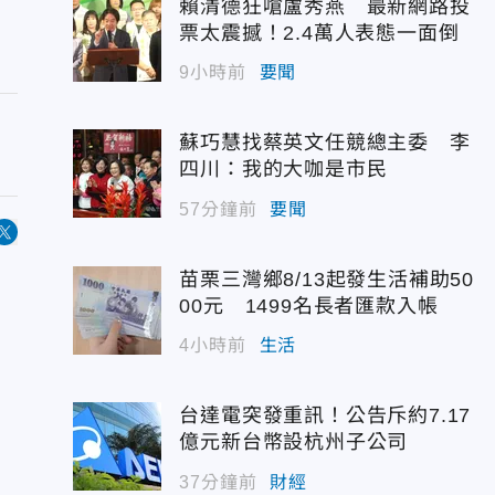
賴清德狂嗆盧秀燕 最新網路投
票太震撼！2.4萬人表態一面倒
9小時前
要聞
蘇巧慧找蔡英文任競總主委 李
四川：我的大咖是市民
57分鐘前
要聞
苗栗三灣鄉8/13起發生活補助50
00元 1499名長者匯款入帳
4小時前
生活
台達電突發重訊！公告斥約7.17
億元新台幣設杭州子公司
37分鐘前
財經