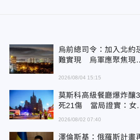
烏前總司令：加入北約
難實現 烏軍應聚焦現
戰法
2026/08/04 15:15
莫斯科高級餐廳爆炸釀
死21傷 當局證實：女
彈客幹的
2026/08/02 07:40
澤倫斯基：俄羅斯計畫