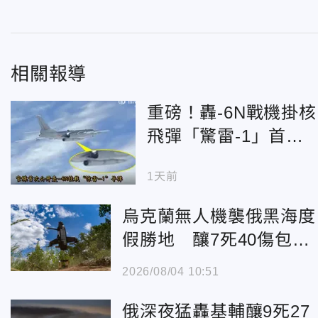
相關報導
重磅！轟-6N戰機掛核
飛彈「驚雷-1」首曝
光 殲-20護航
1天前
烏克蘭無人機襲俄黑海度
假勝地 釀7死40傷包括
3童
2026/08/04 10:51
俄深夜猛轟基輔釀9死27