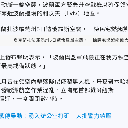
發動新一輪空襲，波蘭軍方緊急升空戰機以確保領
近波蘭邊境的利沃夫（Lviv）地區。
烏克蘭扎波羅熱州5日遭俄羅斯空襲，一棟民宅燃起熊熊大
X上發布聲明表示，「波蘭與盟軍飛機正在我方領
至最高戒備狀態。」
上月曾在領空內擊落疑似俄製無人機，丹麥哥本哈
引發歐洲航空作業混亂。立陶宛首都維爾紐斯
氣球逼近，一度關閉數小時。
區驚傳暴動！湧入辦公室打砸 大批警力鎮壓