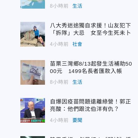
8小時前
生活
八大秀迷途獨自求援！山友犯下
「拆隊」大忌 女至今生死未卜
4小時前
社會
苗栗三灣鄉8/13起發生活補助50
00元 1499名長者匯款入帳
8小時前
生活
自爆因疫苗問題遠離綠營！郭正
亮酸：他們跟沈伯洋有仇？
4小時前
要聞