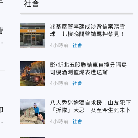
社會
兆基屋管李建成涉背信案滾雪
警
球 北檢晚間聲請羈押禁見！
民
4小時前
社會
影/新北五股聯結車自撞分隔島
司機酒測值爆表遭送辦
4小時前
社會
八大秀迷途獨自求援！山友犯下
印
「拆隊」大忌 女至今生死未卜
球
4小時前
社會