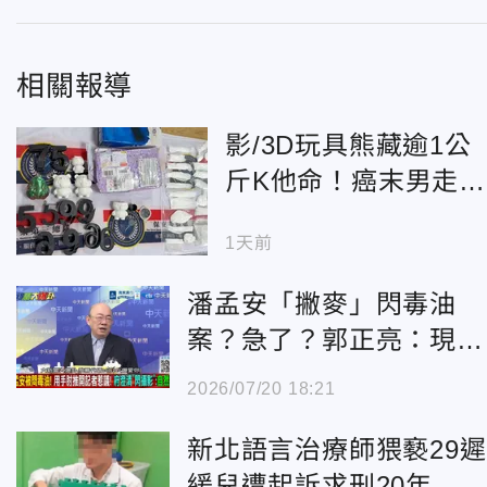
相關報導
影/3D玩具熊藏逾1公
斤K他命！癌末男走私
毒品遭羈押
1天前
潘孟安「撇麥」閃毒油
案？急了？郭正亮：現在
已燒到總統府！725凱道
2026/07/20 18:21
將成民怨破口！
新北語言治療師猥褻29遲
緩兒遭起訴求刑20年 學