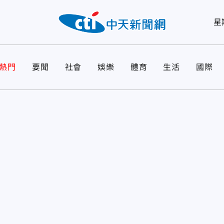
星
熱門
要聞
社會
娛樂
體育
生活
國際