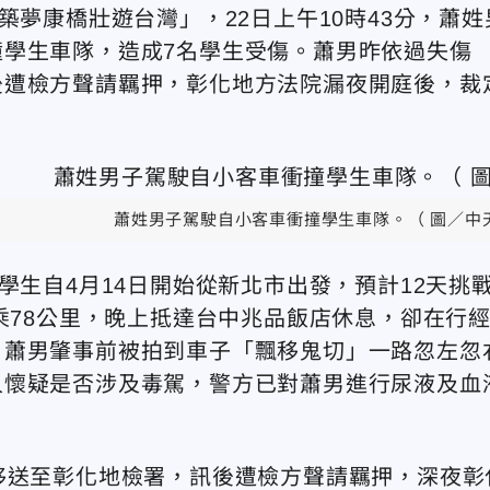
「築夢康橋壯遊台灣」，
22日上午10時43分，
蕭姓
撞學生車隊，造成
7名學生受傷。
蕭
男
昨
依過失傷
後遭檢方聲請羈押，彰化地方法院漏夜開庭後，裁
蕭姓男子駕駛自小客車衝撞學生車隊。（ 圖／中
名學生
自4月14日開始
從新北市出發，預計12天挑
乘78公里，晚上抵達台中兆品飯店休息，卻在
行
。
蕭男
肇事前被拍到車子「飄移鬼切」一路忽左忽
人懷疑是否涉及
毒駕，警方
已對蕭男進行尿液及血
移送至彰化地檢署，
訊後遭檢方聲請羈押，深夜彰