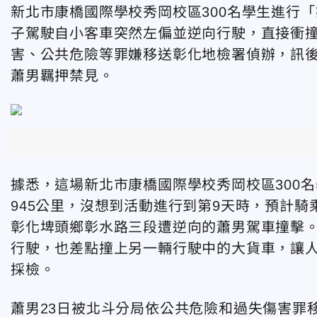
新北市康橋國際學校秀岡校區300名學生進行
子
駕駛
自小客車
突然左偏並逆向行駛，直接衝
害、公共危險等罪嫌移送彰化地檢署偵辦，訊
蕭男羈押禁見。
據悉，
這場新北市康橋國際學校秀岡校區300
945公里，沒想到活動進行到第9天時，預計騎
彰化埤頭鄉彰水路三段遭
逆向的
蕭男駕車撞擊
行駛，也差點撞上另一輛行駛中的大貨車，讓
採檢。
蕭男
23日
被北斗分局依公共危險和過失傷害罪