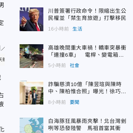
男
川普簽署行政命令！限縮出生公
民權並「禁生育旅遊」打擊移民
定
16小時前
生活
高雄晚間重大車禍！轎車突暴衝
「連撞6車」 電桿、變電箱全
天新聞）
遭殃
5小時前
社會
戰
詐騙慈濟10億「陳昱瑄與陳時
經
中、陳柏惟合照」曝光！徐巧芯
右
震撼出手
8小時前
要聞
液
白海豚狂風暴雨夾擊！北台灣剉
咧等恐發陸警 馬祖首當其衝
化