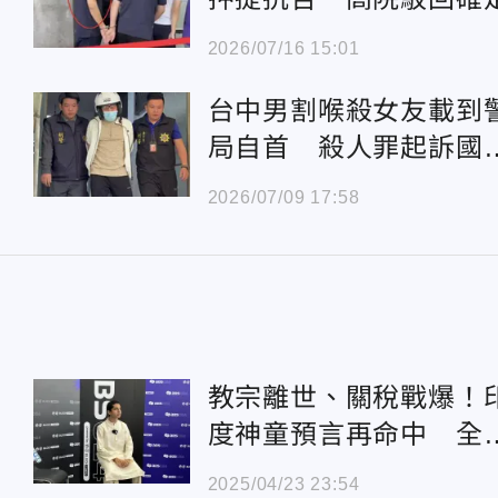
2026/07/16 15:01
台中男割喉殺女友載到
局自首 殺人罪起訴國
法官審理
2026/07/09 17:58
教宗離世、關稅戰爆！
度神童預言再命中 全
10大警訊曝「跟台灣有
2025/04/23 23:54