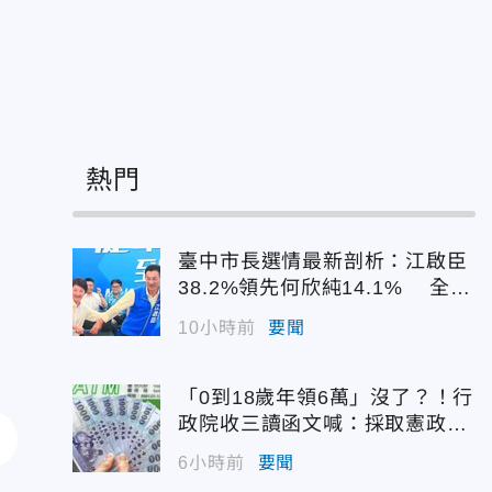
熱門
臺中市長選情最新剖析：江啟臣
38.2%領先何欣純14.1% 全世
代支持度全面居首
10小時前
要聞
「0到18歲年領6萬」沒了？！行
政院收三讀函文喊：採取憲政作
為
6小時前
要聞