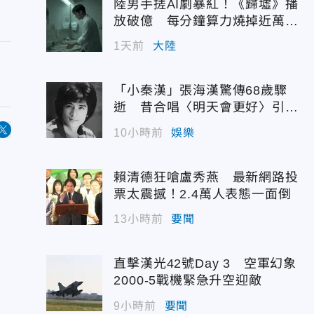
陸男手搓AI劇暴紅！《歸墟》播
放破億 每分鐘算力燒掉近萬台
幣
1天前
大陸
「小秦漢」張海漢驚傳68歲驟
逝 昔合唱〈明天會更好〉引追
憶
10小時前
娛樂
賴清德狂嗆盧秀燕 最新網路投
票太震撼！2.4萬人表態一面倒
13小時前
要聞
直擊漢光42號Day 3 空軍幻象
2000-5戰機緊急升空迎敵
9小時前
要聞