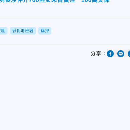
院長涉仲介700陸女來台賣淫 100萬交保
校區
彰化地檢署
羈押
分享：