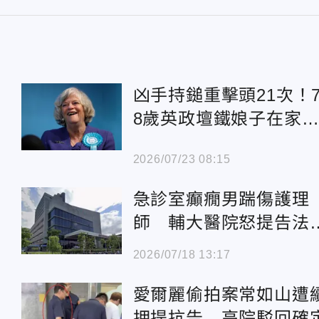
凶手持鎚重擊頭21次！
8歲英政壇鐵娘子在家
飯遭爆頭亡
2026/07/23 08:15
急診室癲癇男踹傷護理
師 輔大醫院怒提告法
裁定羈押
2026/07/18 13:17
愛爾麗偷拍案常如山遭
押提抗告 高院駁回確