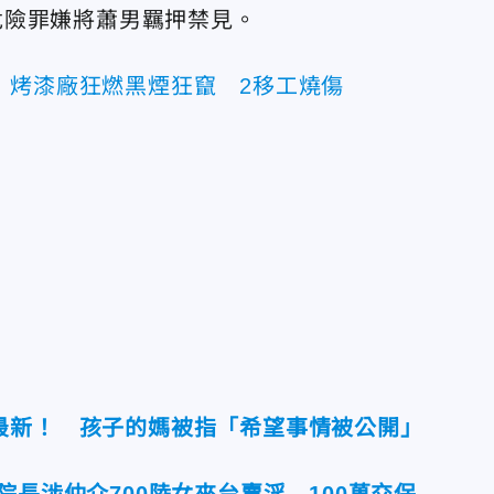
危險罪嫌將
蕭男羈押禁見。
！烤漆廠狂燃黑煙狂竄 2移工燒傷
最新！ 孩子的媽被指「希望事情被公開」