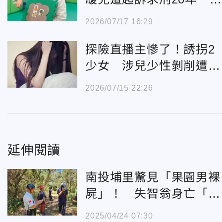
霸背景曝光
2026/07/17 16:29
探險直播主慘了！誘拐2
少女 涉兒少性剝削遭聲
押禁見
2026/07/15 22:26
延伸閱讀
南投埔里驚見「果園男裸
屍」！ 失智翁身亡「衣
褲丟旁邊」
2025/04/24 07:30