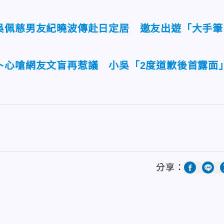
吳佩慈男友紀曉波傳赴日定居 邀友出遊「大手筆
卜心嗆網友文盲再惹議 小吳「2度道歉後首露面
分享：