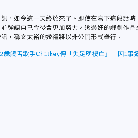
喜訊，如今這一天終於來了。即使在寫下這段話時
」並強調自己今後會更加努力，透過好的戲劇作品
婚訊，稱文太裕的婚禮將以非公開形式舉行。
2歲饒舌歌手Ch1tkey傳「失足墜樓亡」 因1事