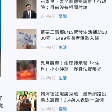
石崇良、姜至剛傳提請辭！行政
院：目前沒有相關討論
2小時前
要聞
苗栗三灣鄉8/13起發生活補助50
00元 1499名長者匯款入帳
4小時前
生活
鬼月將至！命理師示警「4生
肖」小心沖煞 護身法寶曝光
7小時前
生活
賴清德狂嗆盧秀燕 最新網路投
好
票太震撼！2.4萬人表態一面倒
寬
8小時前
要聞