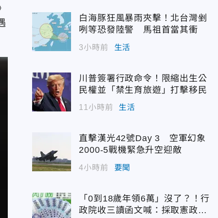
》
白海豚狂風暴雨夾擊！北台灣剉
遇
咧等恐發陸警 馬祖首當其衝
3小時前
生活
川普簽署行政命令！限縮出生公
民權並「禁生育旅遊」打擊移民
11小時前
生活
直擊漢光42號Day 3 空軍幻象
2000-5戰機緊急升空迎敵
4小時前
要聞
「0到18歲年領6萬」沒了？！行
政院收三讀函文喊：採取憲政作