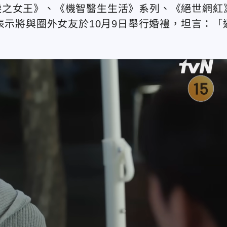
淚之女王》、《機智醫生生活》系列、《絕世網紅
表示將與圈外女友於10月9日舉行婚禮，坦言：「