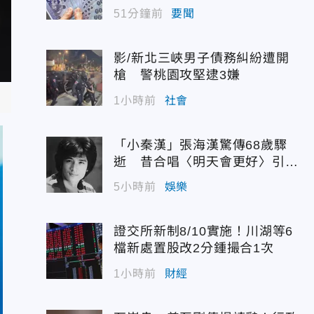
為
51分鐘前
要聞
影/新北三峽男子債務糾紛遭開
槍 警桃園攻堅逮3嫌
1小時前
社會
「小秦漢」張海漢驚傳68歲驟
逝 昔合唱〈明天會更好〉引追
憶
5小時前
娛樂
證交所新制8/10實施！川湖等6
檔新處置股改2分鍾撮合1次
1小時前
財經