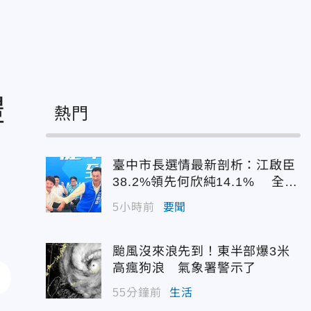
禮
熱門
臺中市長選情最新剖析：江啟臣
38.2%領先何欣純14.1% 全世
代支持度全面居首
5小時前
要聞
颱風沒來浪先到！東半部爆3米
高瘋狗浪 氣象署警示了
55分鐘前
生活