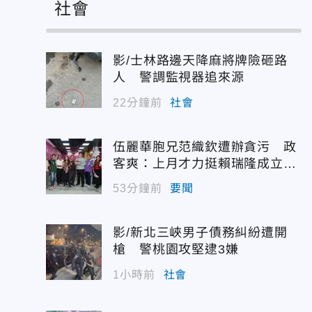
社會
影/士林路邊天降麻將牌險砸路
人 警調監視器追來源
22分鐘前
社會
伍麗華胞兄范織欽遭辦貪污 政
客爽：上月才力挺賴瑞隆成立後
援會
53分鐘前
要聞
影/新北三峽男子債務糾紛遭開
槍 警桃園攻堅逮3嫌
1小時前
社會