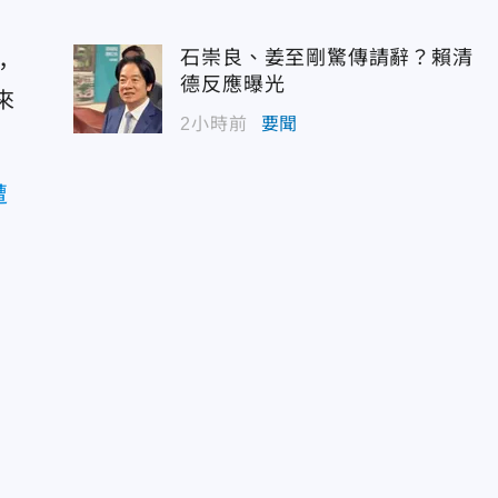
石崇良、姜至剛驚傳請辭？賴清
，
德反應曝光
來
2小時前
要聞
遭