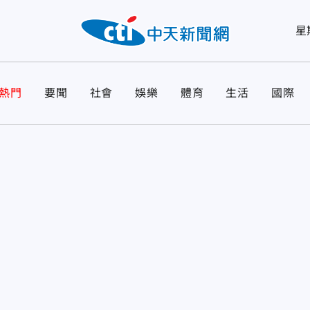
星
熱門
要聞
社會
娛樂
體育
生活
國際