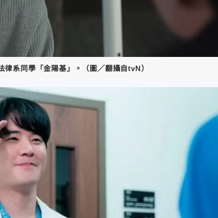
法律系同學「金陽基」。（圖／翻攝自tvN）