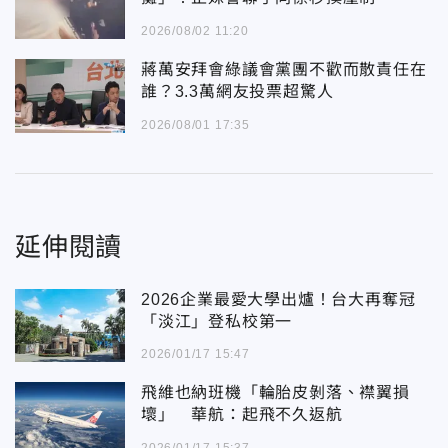
2026/08/02 11:20
蔣萬安拜會綠議會黨團不歡而散責任在
誰？3.3萬網友投票超驚人
2026/08/01 17:35
延伸閱讀
2026企業最愛大學出爐！台大再奪冠
「淡江」登私校第一
2026/01/17 15:47
飛維也納班機「輪胎皮剝落、襟翼損
壞」 華航：起飛不久返航