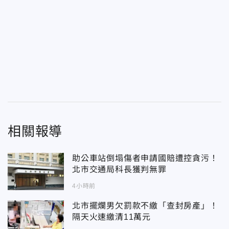
相關報導
助公車站倒塌傷者申請國賠遭控貪污！
北市交通局科長獲判無罪
4小時前
北市擺爛男欠罰款不繳「查封房產」！
隔天火速繳清11萬元