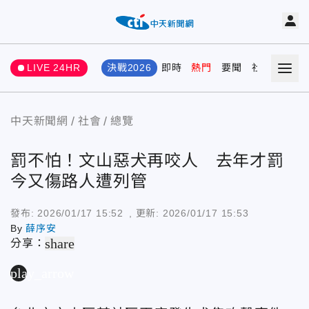
LIVE 24HR
決戰2026
即時
熱門
要聞
社會
娛樂
中天新聞網
社會
總覽
罰不怕！文山惡犬再咬人 去年才罰
今又傷路人遭列管
發布:
2026/01/17 15:52
, 更新:
2026/01/17 15:53
By
薛序安
share
分享：
play_arrow