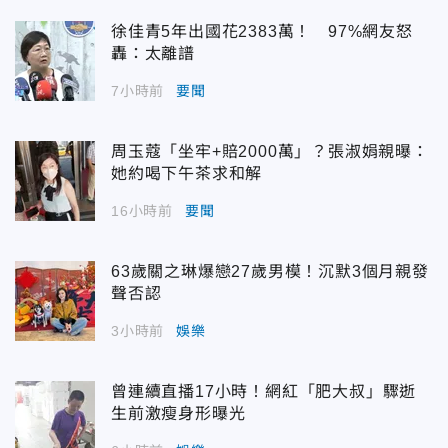
徐佳青5年出國花2383萬！ 97%網友怒
轟：太離譜
7小時前
要聞
周玉蔻「坐牢+賠2000萬」？張淑娟親曝：
她約喝下午茶求和解
16小時前
要聞
63歲關之琳爆戀27歲男模！沉默3個月親發
聲否認
3小時前
娛樂
曾連續直播17小時！網紅「肥大叔」驟逝
生前激瘦身形曝光