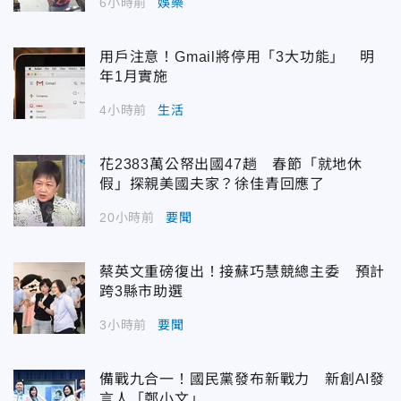
6小時前
娛樂
用戶注意！Gmail將停用「3大功能」 明
年1月實施
4小時前
生活
花2383萬公帑出國47趟 春節「就地休
假」探親美國夫家？徐佳青回應了
20小時前
要聞
蔡英文重磅復出！接蘇巧慧競總主委 預計
跨3縣市助選
3小時前
要聞
備戰九合一！國民黨發布新戰力 新創AI發
言人「鄭小文」