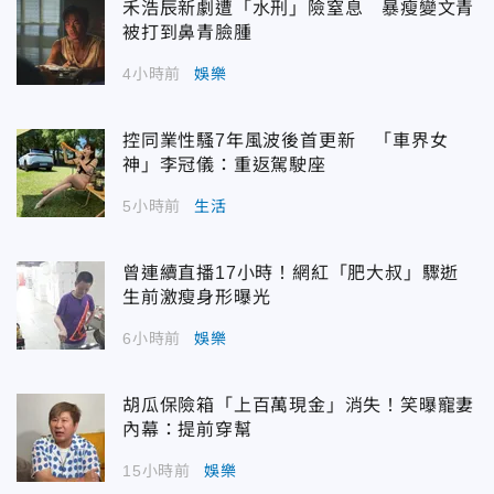
禾浩辰新劇遭「水刑」險窒息 暴瘦變文青
被打到鼻青臉腫
4小時前
娛樂
控同業性騷7年風波後首更新 「車界女
神」李冠儀：重返駕駛座
5小時前
生活
曾連續直播17小時！網紅「肥大叔」驟逝
生前激瘦身形曝光
6小時前
娛樂
胡瓜保險箱「上百萬現金」消失！笑曝寵妻
內幕：提前穿幫
15小時前
娛樂