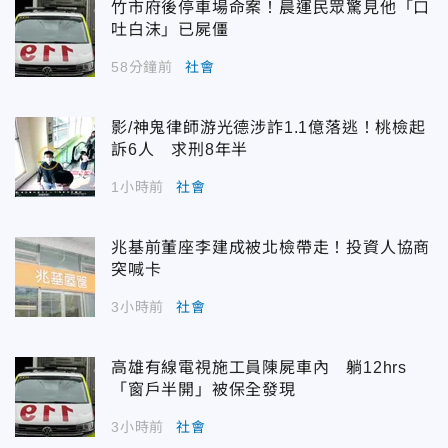
竹市府後停車場命案！晨運民眾驚見他「口
吐白沫」已屍僵
58分鐘前
社會
影/神鬼律師游光德涉詐1.1億落逃！桃檢起
訴6人 求刑8年半
1小時前
社會
兆基前董座李建成被北檢帶走！投資人協商
突喊卡
3小時前
社會
高雄有線電視施工員陳屍車內 躺12hrs
「窗戶半開」被保全發現
3小時前
社會