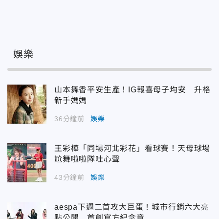
娛樂
山本舞香平安生產！IG報喜母子均安 升格
新手媽媽
36分鐘前
娛樂
王彩樺「同場河北彩花」看球賽！天母球場
尬舞啦啦隊吐心聲
43分鐘前
娛樂
aespa下週二首攻大巨蛋！城市行銷六大亮
點公開 首創官方紀念章