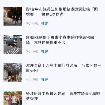
影/台中市議員江和樹服務處遭駕駛嗆「開
槍喔」 警逮1男送辦
3小時前
社會
影/斷魂瞬間！屏東小貨車逆向撞民宅圍
牆 駕駛送醫傷重不治
3小時前
社會
濃煙直竄！沙鹿水電行陷火海 72歲阿嬤一
度受困
4小時前
社會
疑涉原鄉工程貪污弊案 高雄市議員范織欽
遭聲押