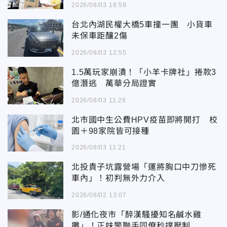
2026/08/03 16:59
台北內湖民權大橋5車撞一團 小貨車
未保車距釀2傷
2026/08/03 12:55
1.5萬玩家崩潰！「小羊卡牌社」捲款3
億潛逃 萬華分局證實
2026/08/03 11:28
北市國中生公費HPV疫苗即將開打 校
園＋98家院皆可接種
2026/08/03 11:21
北投貴子坑露營場「運將胸口中刀慘死
車內」！初判無外力介入
2026/08/02 13:07
影/通化夜市「醉漢騷擾知名鹹水雞
攤」！正妹警聯手同僚秒撲壓制