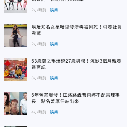
2小時前
娛樂
埃及知名女星哈里發涉毒被判死！引發社會
震驚
2小時前
娛樂
63歲關之琳爆戀27歲男模！沉默3個月親發
聲否認
3小時前
娛樂
6年舊怨爆發！田路路轟曹雨婷不配當理事
長 點名姜厚任站出來
4小時前
娛樂