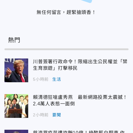
無任何留言，趕緊搶頭香！
熱門
川普簽署行政命令！限縮出生公民權並「禁
生育旅遊」打擊移民
5小時前
生活
賴清德狂嗆盧秀燕 最新網路投票太震撼！
2.4萬人表態一面倒
2小時前
要聞
慈濟買疫苗遭詐騙10億！綠酸藍白翻車 作