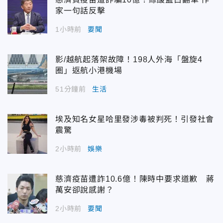
家一句話反擊
1小時前
要聞
影/越航起落架故障！198人外海「盤旋4
圈」返航小港機場
51分鐘前
生活
埃及知名女星哈里發涉毒被判死！引發社會
震驚
2小時前
娛樂
慈濟疫苗遭詐10.6億！陳時中要求道歉 蔣
萬安卻說感謝？
2小時前
要聞