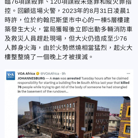
臨76項謀殺罪、120項謀殺未遂罪和縱火罪指
控。回顧這場火警，2023年的8月31日凌晨1
時許，位於約翰尼斯堡市中心的一棟5層樓建
築發生大火，當局獲報後立即出動多輛消防車
及救災人員趕赴現場，但大火仍造成至少76
人葬身火海，由於火勢燃燒相當猛烈，起火大
樓整整燒了一個晚上才被撲滅。