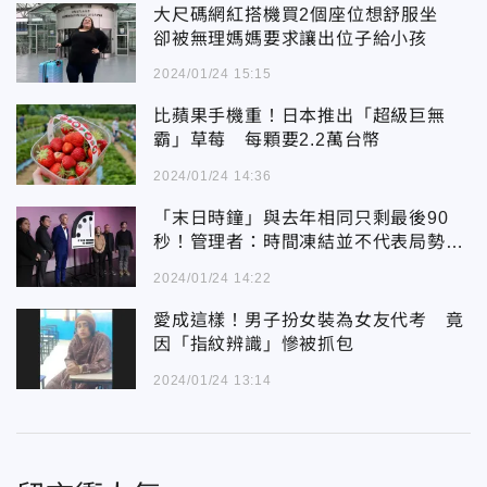
大尺碼網紅搭機買2個座位想舒服坐
卻被無理媽媽要求讓出位子給小孩
2024/01/24 15:15
比蘋果手機重！日本推出「超級巨無
霸」草莓 每顆要2.2萬台幣
2024/01/24 14:36
「末日時鐘」與去年相同只剩最後90
秒！管理者：時間凍結並不代表局勢穩
定
2024/01/24 14:22
愛成這樣！男子扮女裝為女友代考 竟
因「指紋辨識」慘被抓包
2024/01/24 13:14