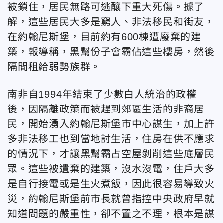
被鎖住，居民無路可逃釀下重大死傷。據了
解，這些居民大多是窮人、非法移民和街友，
在約翰尼斯堡，目前約有600棟遭廢棄的建
築，報導稱，黑幫份子會霸佔這些樓房，然後
隔間租給弱勢族群。
南非自1994年結束了少數白人統治的政權
後，因隔離政策而被趕到郊區生活的非裔居
民，開始湧入約翰尼斯堡市中心謀生，加上許
多非法移工也到當地討生活，住房在供不應求
的情況下，才讓黑幫霸占空屋剝削這些底層民
眾。這些被遺棄的建築，沒水沒電，住戶大多
是自行接電或是生火煮飯，因此很容易導致火
災，約翰尼斯堡前市長就曾指控中央政府早就
知道問題的嚴重性，卻不置之不理，根本是謀