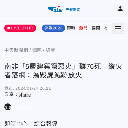
LIVE 24HR
決戰2026
即時
熱門
要聞
社會
娛樂
中天新聞網
國際
總覽
南非「5層建築竄惡火」釀76死 縱火
者落網：為毀屍滅跡放火
發布:
2024/01/24 20:21
share
分享：
play_arrow
即時中心／綜合報導