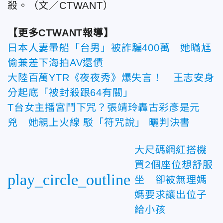
殺。（文／CTWANT）
【更多CTWANT報導】
日本人妻暈船「台男」被詐騙400萬 她瞞尪
偷兼差下海拍AV還債
大陸百萬YTR《夜夜秀》爆失言！ 王志安身
分起底「被封殺跟64有關」
T台女主播宮鬥下咒？張靖玲轟古彩彥是元
兇 她親上火線 駁「符咒說」 曬判決書
大尺碼網紅搭機
買2個座位想舒服
play_circle_outline
坐 卻被無理媽
媽要求讓出位子
給小孩