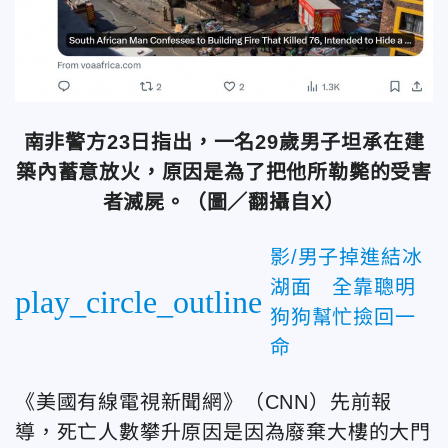
南非警方23日指出，一名29歲男子坦承在建
築內蓄意放火，原因是為了把他所勒斃的受害
者滅屍。（圖／翻攝自X）
影/男子掉進結冰
湖面 全靠聰明
play_circle_outline
狗狗幫忙撿回一
命
《美國有線電視新聞網》（CNN）先前報
導，死亡人數攀升原因是因為廢棄大樓的大門