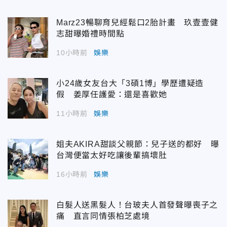
Marz23暢聊育兒經鬆口2胎計畫 玖壹壹健
志甜曝婚禮時間點
10小時前
娛樂
小24歲女友台大「3碩1博」學歷遭疑造
假 姜厚任護愛：還是喜歡她
11小時前
娛樂
姐夫AKIRA甜談父親節：兒子送的都好 曝
台灣便當太好吃讓後輩搞壞肚
16小時前
娛樂
白髮人送黑髮人！台玻夫人首發聲曝喪子之
痛 直言同情張柏芝處境