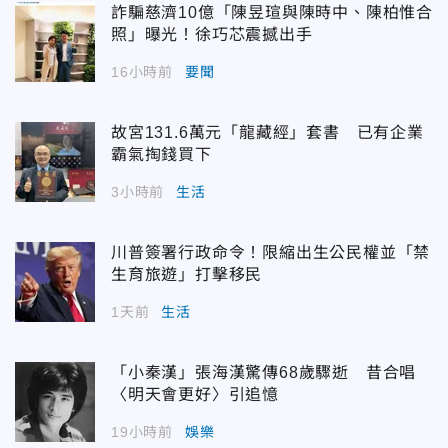
詐騙慈濟10億「陳昱瑄與陳時中、陳柏惟合
照」曝光！徐巧芯震撼出手
16小時前
要聞
故宮131.6萬元「龍藏經」套書 已有企業
霸氣掏錢買下
3小時前
生活
川普簽署行政命令！限縮出生公民權並「禁
生育旅遊」打擊移民
1天前
生活
「小秦漢」張海漢驚傳68歲驟逝 昔合唱
〈明天會更好〉引追憶
19小時前
娛樂