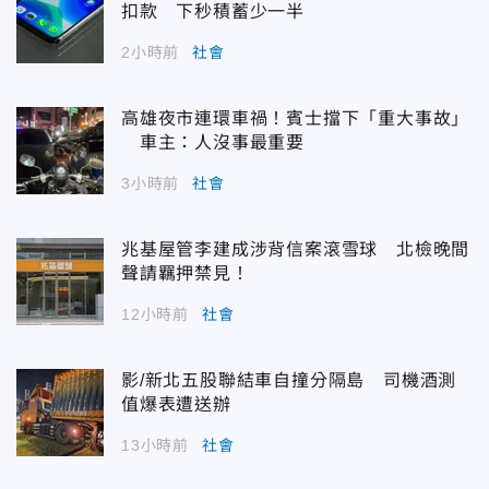
扣款 下秒積蓄少一半
2小時前
社會
高雄夜市連環車禍！賓士擋下「重大事故」
車主：人沒事最重要
3小時前
社會
兆基屋管李建成涉背信案滾雪球 北檢晚間
聲請羈押禁見！
12小時前
社會
影/新北五股聯結車自撞分隔島 司機酒測
值爆表遭送辦
13小時前
社會