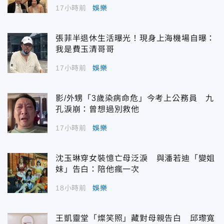
17小時前
娛樂
張菲半退休生活曝光！現身上海機場自曝：
我是費玉清哥哥
17小時前
娛樂
影/外甥「3歲染病命危」今考上公務員 九
孔淚崩：曾想過別救他
17小時前
娛樂
沈玉琳穿女裝憶亡母泛淚 與潘若迪「變姐
妹」告白：陪他瘋一次
18小時前
娛樂
王凱靈堂「燦笑照」藏對母親告白 邱瓈寬