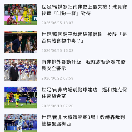
世足/韓媒怒批南非史上最失禮！球員賽
後遭「叫狗一樣」對待
2026/06/25 18:07
世足/韓國踢平就晉級卻慘輸 被酸「是
否集體食物中毒？」
2026/06/25 16:33
南非排外暴動升級 我駐處緊急發布僑
民安全警示
2026/06/22 07:59
世足/南非終場前點球建功 逼和捷克保
住晉級希望
2026/06/19 07:20
世足/南非大將遭禁賽3場！教練轟裁判
雙標獨漏梅西