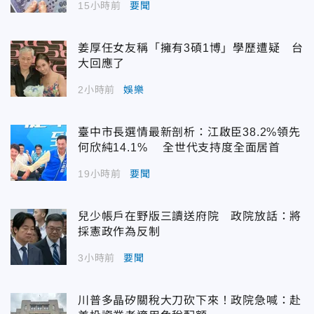
15小時前
要聞
姜厚任女友稱「擁有3碩1博」學歷遭疑 台
大回應了
2小時前
娛樂
臺中市長選情最新剖析：江啟臣38.2%領先
何欣純14.1% 全世代支持度全面居首
19小時前
要聞
兒少帳戶在野版三讀送府院 政院放話：將
採憲政作為反制
3小時前
要聞
川普多晶矽關稅大刀砍下來！政院急喊：赴