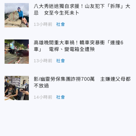
八大秀迷途獨自求援！山友犯下「拆隊」大
忌 女至今生死未卜
13小時前
社會
高雄晚間重大車禍！轎車突暴衝「連撞6
車」 電桿、變電箱全遭殃
13小時前
社會
影/幽靈勞保集團詐撈700萬 主嫌連父母都
不放過
14小時前
社會