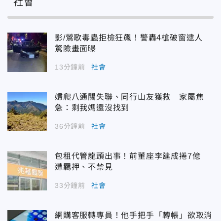
社會
影/鶯歌毒蟲拒檢狂飆！警轟4槍破窗逮人
驚險畫面曝
13分鐘前
社會
婦爬八通關失聯、同行山友獲救 家屬焦
急：剩我媽還沒找到
36分鐘前
社會
包租代管龍頭出事！前董座李建成捲7億
遭羈押、不禁見
33分鐘前
社會
網購客服轉專員！他手把手「轉帳」欲取消