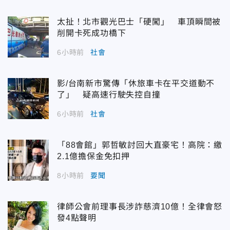
太扯！北市觀光巴士「硬闖」 車頂瞬間被
削開卡死成功橋下
6小時前
社會
影/台南新市驚傳「休旅車卡在平交道動不
了」 疑高速行駛失控自撞
6小時前
社會
「88會館」郭哲敏討回大直豪宅！高院：繳
2.1億擔保金免扣押
8小時前
要聞
律師公會前理事長涉詐慈濟10億！全律會怒
發4點聲明