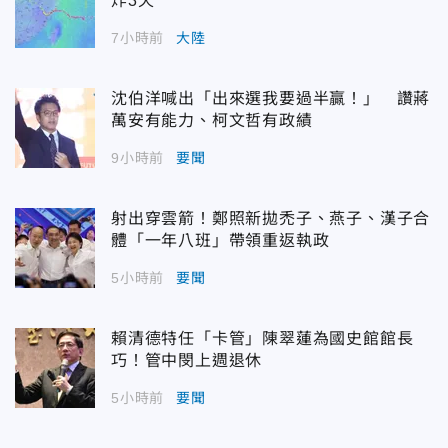
炸3天
7小時前
大陸
沈伯洋喊出「出來選我要過半贏！」 讚蔣
萬安有能力、柯文哲有政績
9小時前
要聞
射出穿雲箭！鄭照新拋禿子、燕子、漢子合
體「一年八班」帶領重返執政
5小時前
要聞
賴清德特任「卡管」陳翠蓮為國史館館長
巧！管中閔上週退休
5小時前
要聞