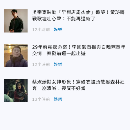
吳宗憲鼓勵「早餐店周杰倫」追夢！黃珌轉
戰歌壇吐心聲：不能再退縮了
12小時前
娛樂
29年前震撼命案！李國毅首揭與白曉燕童年
交情 案發前還一起出遊
12小時前
娛樂
蔡淑臻拋女神形象！穿破衣披頭散髮森林狂
奔 崩潰喊：喪屍不好當
13小時前
娛樂