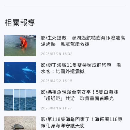
相關報導
影/生死搶救！澎湖迷航糙齒海豚險遭高
溫烤熟 民眾駕艇救援
2026/07/28 16:32
影/墾丁海域11隻雙髻鯊成群悠游 潛
水客：比國外還震撼
2026/04/22 16:15
影/媽祖魚現蹤台南安平！5隻白海豚
「超近距」共游 珍貴畫面首曝光
2026/04/16 11:27
影/第118隻海龜回家了！海巡署118專
線化身海洋守護天使