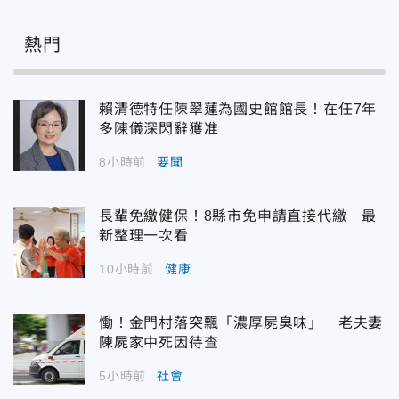
熱門
賴清德特任陳翠蓮為國史館館長！在任7年
多陳儀深閃辭獲准
8小時前
要聞
長輩免繳健保！8縣市免申請直接代繳 最
新整理一次看
10小時前
健康
慟！金門村落突飄「濃厚屍臭味」 老夫妻
陳屍家中死因待查
5小時前
社會