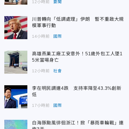
12小時前
要聞
川普轉向「低調處理」伊朗 暫不重啟大規
模軍事行動
14小時前
國際
高雄燕巢工廠工安意外！51歲外包工人墜1
5米當場身亡
12小時前
社會
李在明民調連4跌 支持率降至43.3%創新
低
17小時前
國際
白海豚颱風徘徊浙江！掀「暴雨車輪戰」連