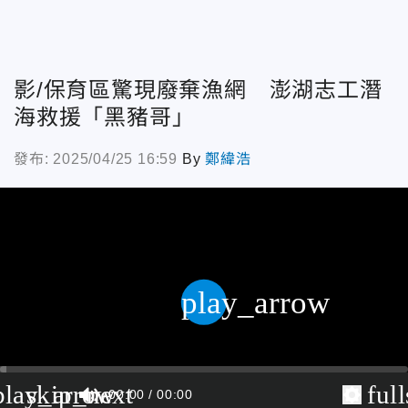
影/保育區驚現廢棄漁網 澎湖志工潛
海救援「黑豬哥」
發布: 2025/04/25 16:59
By
鄭緯浩
play_arrow
play_arrow
skip_next
ful
00:00
00:00