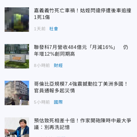
嘉義義竹死亡車禍！姑姪閃違停遭後車追撞
1死1傷
1天前
社會
聯發科7月營收484億元「月減16%」 仍
年增12%創同期高
8小時前
財經
哥倫比亞規模7.4強震撼動拉丁美洲多國！
官員通報多起災情
5小時前
國際
預估致死相差十倍！作家開砲陳時中最大爭
議：別再洗記憶