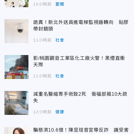
10小時前
要聞
詭異！新北外送員進電梯監視器轉向 貼膠
帶封鏡頭
11小時前
社會
影/桃園觀音工業區化工廠火警！黑煙直衝
天際
11小時前
社會
減重名醫縮胃手術致2死 衛福部揭10大疏
失
12小時前
健康
騙慈濟10.6億！陳昱瑄昔宣導反詐 譏受害