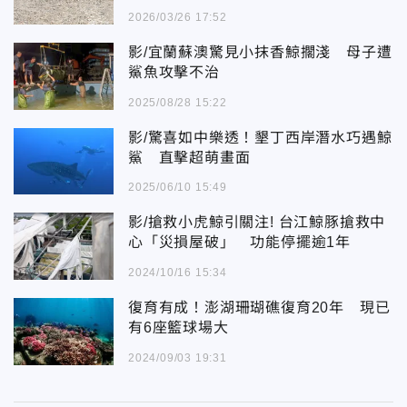
2026/03/26 17:52
影/宜蘭蘇澳驚見小抹香鯨擱淺 母子遭
鯊魚攻擊不治
2025/08/28 15:22
影/驚喜如中樂透！墾丁西岸潛水巧遇鯨
鯊 直擊超萌畫面
2025/06/10 15:49
影/搶救小虎鯨引關注! 台江鯨豚搶救中
心「災損屋破」 功能停擺逾1年
2024/10/16 15:34
復育有成！澎湖珊瑚礁復育20年 現已
有6座籃球場大
2024/09/03 19:31