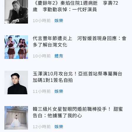
《慶餘年2》秦焰住院1週病逝 享壽72
歲 李勤勤哀悼：一代好演員
10小時前
娛樂
代言豐年節遭炎上 河智媛首現身回應：會
多了解台灣文化
10小時前
體育
玉澤演10月攻台北！亞巡首站祭專屬舞台
加碼1對1簽名自拍
11小時前
娛樂
韓三級片女星智眼閃婚前職棒投手！ 甜蜜
告白：他擄獲了我的心
12小時前
娛樂