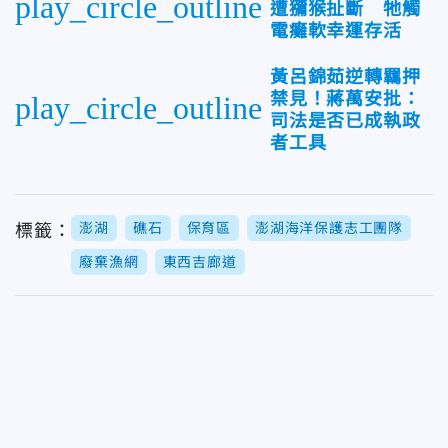
play_circle_outline
遭獼猴扯斷 牠觸
電癱軟幸運存活
黃呂錦茹逆轉羈押
禁見！蔣萬安批：
play_circle_outline
司法是否已成執政
者工具
澎湖
礁石
保育區
澎湖海洋保護志工團隊
標籤：
廢棄漁網
東西吉廊道