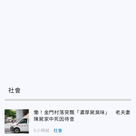
社會
慟！金門村落突飄「濃厚屍臭味」 老夫妻
陳屍家中死因待查
5小時前
社會