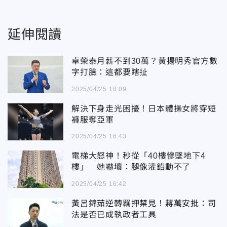
延伸閱讀
卓榮泰月薪不到30萬？黃揚明秀官方數
字打臉：這都要瞎扯
2025/04/25 18:09
解決下身走光困擾！日本體操女將穿短
褲服奪亞軍
2025/04/25 16:43
電梯大怒神！秒從「40樓慘墜地下4
樓」 她嚇壞：腿像灌鉛動不了
2025/04/25 16:42
黃呂錦茹逆轉羈押禁見！蔣萬安批：司
法是否已成執政者工具