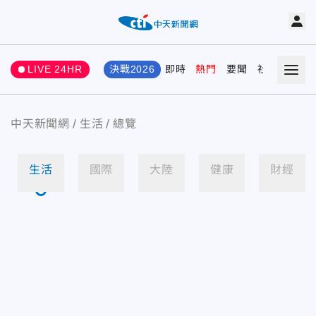
LIVE 24HR
決戰2026
即時
熱門
要聞
社會
娛樂
中天新聞網
生活
總覽
生活
國際
大陸
健康
財經