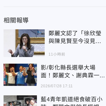
相關報導
鄭麗文認了「徐欣瑩
與陳見賢至今沒見
面」 曝新竹縣整合
11小時前
內幕
影/彰化縣長選舉大場
面！鄭麗文、謝典霖一左
一右牽手魏平政
2026/07/28 17:11
藍4青年凱道絕食破百小