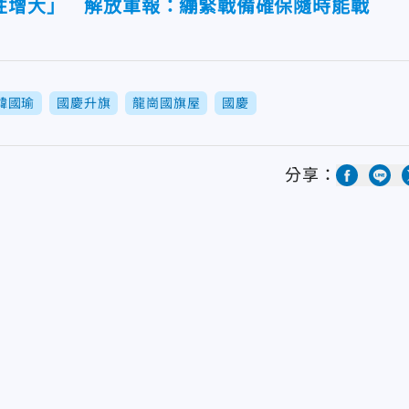
性增大」 解放軍報：繃緊戰備確保隨時能戰
韓國瑜
國慶升旗
龍崗國旗屋
國慶
分享：