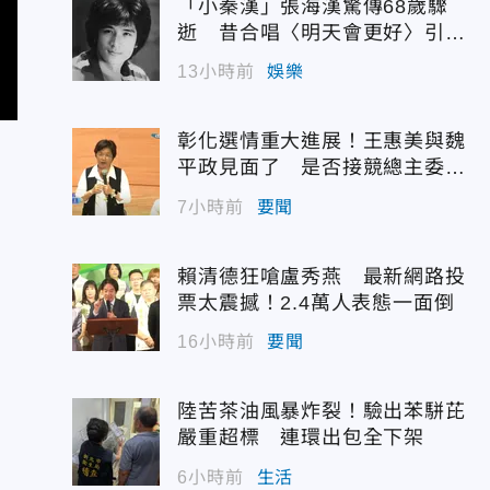
「小秦漢」張海漢驚傳68歲驟
逝 昔合唱〈明天會更好〉引追
憶
13小時前
娛樂
彰化選情重大進展！王惠美與魏
平政見面了 是否接競總主委態
度曝光
7小時前
要聞
賴清德狂嗆盧秀燕 最新網路投
票太震撼！2.4萬人表態一面倒
16小時前
要聞
陸苦茶油風暴炸裂！驗出苯駢芘
嚴重超標 連環出包全下架
6小時前
生活