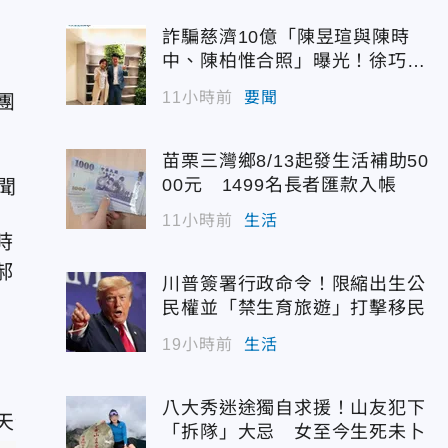
詐騙慈濟10億「陳昱瑄與陳時
中、陳柏惟合照」曝光！徐巧芯
震撼出手
11小時前
要聞
團
苗栗三灣鄉8/13起發生活補助50
00元 1499名長者匯款入帳
11小時前
生活
時
郝
川普簽署行政命令！限縮出生公
民權並「禁生育旅遊」打擊移民
19小時前
生活
八大秀迷途獨自求援！山友犯下
「拆隊」大忌 女至今生死未卜