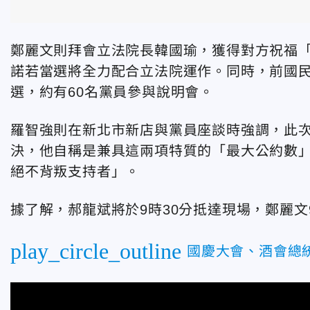
鄭麗文則拜會立法院長韓國瑜，獲得對方祝福
諾若當選將全力配合立法院運作。同時，前國
選，約有60名黨員參與說明會。
羅智強則在新北市新店與黨員座談時強調，此
決，他自稱是兼具這兩項特質的「最大公約數
絕不背叛支持者」。
據了解，郝龍斌將於9時30分
抵達現場，鄭麗文9
play_circle_outline
國慶大會、酒會總