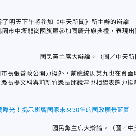
人除了明天下午將參加《中天新聞》所主辦的辯論
桃園市中壢龍崗國旗屋參加國慶升旗典禮，表現出
園市長張善政公開力挺外，前總統馬英九也在會面
竹縣長楊文科與前新竹縣長邱鏡淳也相繼表態力挺
稿曝光！揭示影響國家未來30年的國政願景藍圖