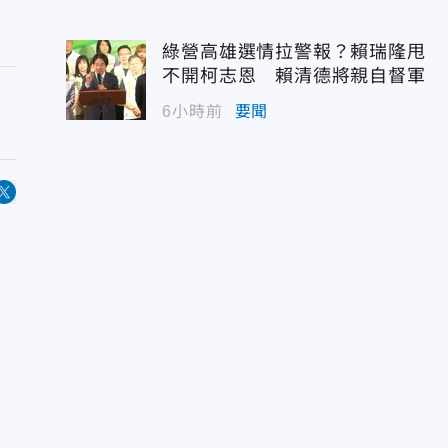
綠營高雄選情拉警報？賴瑞隆甩
不開柯志恩 賴清德將親自督軍
6小時前
要聞