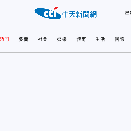
星
熱門
要聞
社會
娛樂
體育
生活
國際