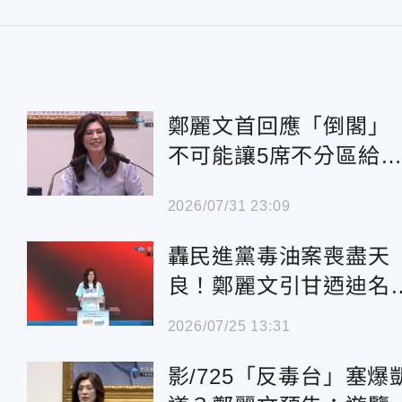
鄭麗文首回應「倒閣
不可能讓5席不分區給
眾黨
2026/07/31 23:09
轟民進黨毒油案喪盡天
良！鄭麗文引甘迺迪名
高喊：大家今晚凱道見
2026/07/25 13:31
影/725「反毒台」塞爆