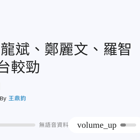
郝龍斌、鄭麗文、羅智
台較勁
章
By
王鼎鈞
volume_up
無語音資料