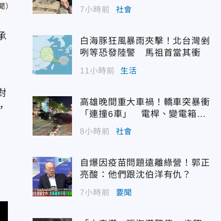
聞）
7小時前
社會
承
白海豚狂風暴雨夾擊！北台灣剉
咧等恐發陸警 馬祖首當其衝
11小時前
生活
對
高雄晚間重大車禍！轎車突暴衝
，
「連撞6車」 電桿、變電箱全
遭殃
8小時前
社會
自爆因疫苗問題遠離綠營！郭正
亮酸：他們跟沈伯洋有仇？
7小時前
要聞