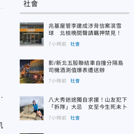
社會
兆基屋管李建成涉背信案滾雪
球 北檢晚間聲請羈押禁見！
」
7小時前
社會
民
影/新北五股聯結車自撞分隔島
司機酒測值爆表遭送辦
7小時前
社會
言
八大秀迷途獨自求援！山友犯下
「拆隊」大忌 女至今生死未卜
7小時前
社會
凱