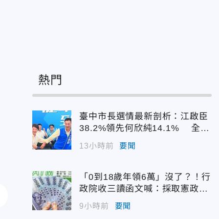
熱門
臺中市長選情最新剖析：江啟臣
38.2%領先何欣純14.1% 全世
代支持度全面居首
13小時前
要聞
「0到18歲年領6萬」沒了？！行
政院收三讀函文喊：採取憲政作
為
9小時前
要聞