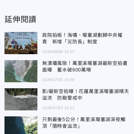
延伸閱讀
政院拍板！海嘯、堰塞湖劃歸中央權
責 新增「災防長」制度
2026/08/06 15:15
無潰壩風險！萬里溪堰塞湖最新空拍畫
面曝 蓄水破600萬噸
2026/07/25 15:08
影/最新空拍曝！花蓮萬里溪堰塞湖晴天
溢流 防颱警戒中
2026/07/23 16:21
只剩最後5公分！萬里溪堰塞湖深夜觸
頂「隨時會溢流」