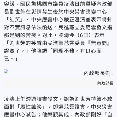
容緩。國民黨桃園市議員凌濤日前質疑內政部
長劉世芳在災情發生後於中央災害應變中心
「訕笑」。中央應變中心嚴正澄清並表示將針
對不實訊息依法函送。民進黨立委范雲發文指
那是劉的苦笑。對此，凌濤今（6日）表示
「劉世芳的笑聲由民進黨范雲委員『無意間』
證實了。」他強調「同理不難，有良心而
已。」
內政部長
凌濤上午透過臉書發文，認為劉世芳持續不敢
面對「魔性訕笑」，卻遭范雲證實，中央災害
應變中心喊告；他樂觀其成，內政部剛好「自