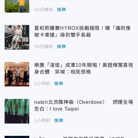
50分鐘前
娛樂
夏和熙備賽HYROX挑戰極限！曝「痛到像
被卡車撞」操到雙手長繭
50分鐘前
娛樂
樂團「淺堤」成軍10年開唱！黃鐙輝驚喜現
身合體 笑喊：相見恨晚
1小時前
娛樂
natori北流飆神曲〈Overdose〉 燃爆全場
告白：I love Taipei
1小時前
娛樂