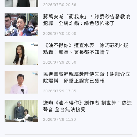
2026/07/30 20:56
蔣萬安喊「衝我來」！綠委秒告發教唆
犯罪 全網炸鍋：綠色恐怖來了
2026/07/30 10:00
《油不得你》遭查水表 徐巧芯列4疑
點轟：部長、署長都不知情？
2026/07/29 20:50
民進黨高幹親屬赴陸傳失蹤！謝龍介立
院爆料 邱垂正證實已獲報
2026/07/29 17:35
送辦《油不得你》創作者 劉世芳：偽造
聲音 全台無法接受
2026/07/29 11:30