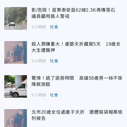
影/危險！苗栗泰安苗62線2.3K再傳落石
議員籲用路人警戒
3小時前
社會
殺人罪嫌重大！產嬰夭折藏屍5天 19歲女
大生遭聲押
3小時前
社會
驚悚！過了退房時間 高雄58歲男一絲不掛
陳屍旅館
5小時前
社會
北市20歲女住處產子夭折 遺體裝袋報案檢
列被告