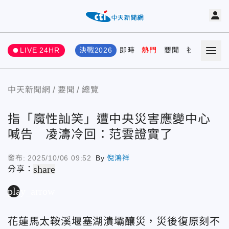
LIVE 24HR
決戰2026
即時
熱門
要聞
社會
娛樂
中天新聞網
要聞
總覽
指「魔性訕笑」遭中央災害應變中心
喊告 凌濤冷回：范雲證實了
發布:
2025/10/06 09:52
By
倪鴻祥
share
分享：
play_arrow
花蓮馬太鞍溪堰塞湖潰壩釀災，災後復原刻不