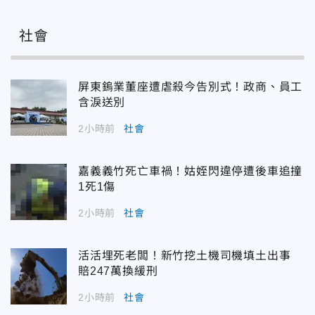
社會
屏東鎢業董座遭虐殺今告別式！政商、員工
含淚送別
2小時前
社會
嘉義義竹死亡車禍！姑姪閃違停遭後車追撞
1死1傷
2小時前
社會
活活埋死老闆！新竹挖土機司機填土出事
賠247萬換緩刑
2小時前
社會