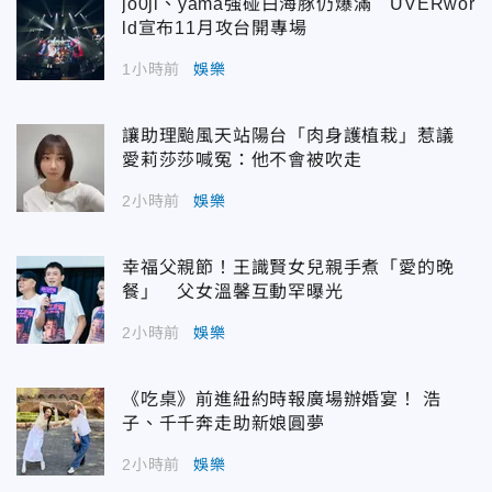
jo0ji、yama強碰白海豚仍爆滿 UVERwor
ld宣布11月攻台開專場
1小時前
娛樂
讓助理颱風天站陽台「肉身護植栽」惹議
愛莉莎莎喊冤：他不會被吹走
2小時前
娛樂
幸福父親節！王識賢女兒親手煮「愛的晚
餐」 父女溫馨互動罕曝光
2小時前
娛樂
《吃桌》前進紐約時報廣場辦婚宴！ 浩
子、千千奔走助新娘圓夢
2小時前
娛樂