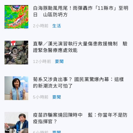
白海豚颱風甩尾！雨彈轟炸「11縣市」至明
日 山區防坍方
2小時前
生活
直擊／漢光演習執行大量傷患救援機制 驗
證緊急醫療應處效能
12小時前
要聞
菊系又涉貪出事？ 國民黨驚爆內幕：這樣
的新潮流太可怕了
5小時前
要聞
疫苗詐騙案燒回陳時中 藍：你當年不是防
疫指揮官？
6小時前
要聞