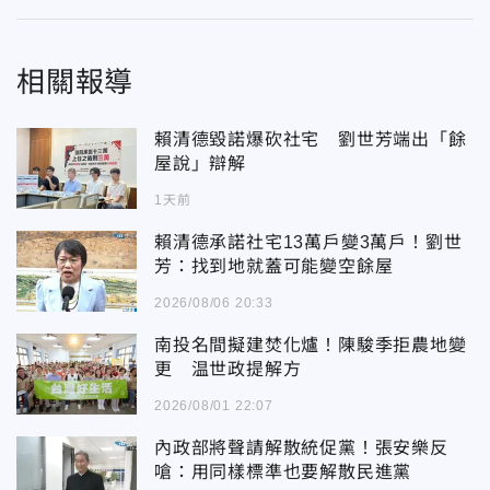
相關報導
賴清德毀諾爆砍社宅 劉世芳端出「餘
屋說」辯解
1天前
賴清德承諾社宅13萬戶變3萬戶！劉世
芳：找到地就蓋可能變空餘屋
2026/08/06 20:33
南投名間擬建焚化爐！陳駿季拒農地變
更 温世政提解方
2026/08/01 22:07
內政部將聲請解散統促黨！張安樂反
嗆：用同樣標準也要解散民進黨