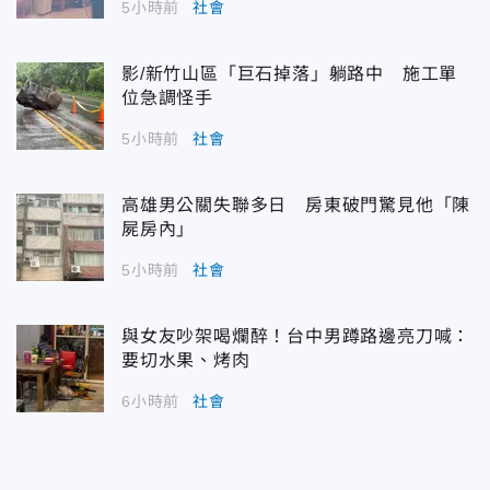
5小時前
社會
影/新竹山區「巨石掉落」躺路中 施工單
位急調怪手
5小時前
社會
高雄男公關失聯多日 房東破門驚見他「陳
屍房內」
5小時前
社會
與女友吵架喝爛醉！台中男蹲路邊亮刀喊：
要切水果、烤肉
6小時前
社會