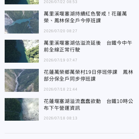
2026/07/22 08:53
萬里溪堰塞湖持續紅色警戒！花蓮萬
榮、鳳林保全戶今停班課
2026/07/20 08:27
萬里溪堰塞湖估溢流延後 台鐵今中午
前全線正常行駛
2026/07/19 07:47
花蓮萬榮鄉萬榮村19日停班停課 鳳林
部分保全戶同步停班課
2026/07/18 21:44
花蓮堰塞湖溢流蠢蠢欲動 台鐵10時公
布下午營運資訊
2026/07/18 08:13