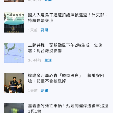
國人入境烏干達遭扣護照被遣返！外交部：
持續連繫交涉
1天前
要聞
三颱共舞！琵鷺颱風下午2時生成 氣象
署：對台灣沒影響
3小時前
生活
遭謝金河痛心轟「顛倒黑白」！蔣萬安回
嗆：記憶不會被洗掉
1天前
要聞
嘉義義竹死亡車禍！姑姪閃違停遭後車追撞
1死1傷