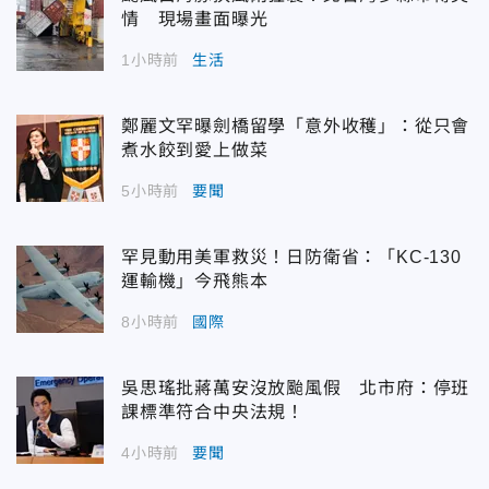
情 現場畫面曝光
1小時前
生活
鄭麗文罕曝劍橋留學「意外收穫」：從只會
煮水餃到愛上做菜
5小時前
要聞
罕見動用美軍救災！日防衛省：「KC-130
運輸機」今飛熊本
8小時前
國際
吳思瑤批蔣萬安沒放颱風假 北市府：停班
課標準符合中央法規！
4小時前
要聞