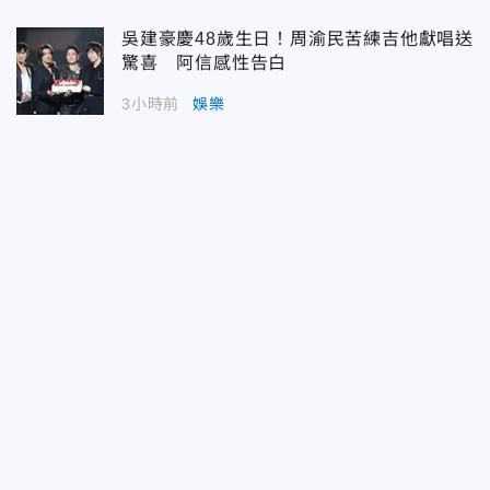
吳建豪慶48歲生日！周渝民苦練吉他獻唱送
驚喜 阿信感性告白
3小時前
娛樂