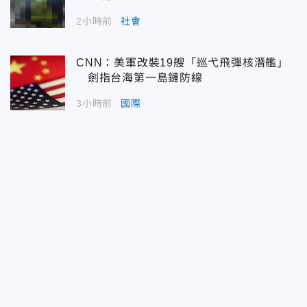
2小時前
社會
CNN：美軍改裝19艘「巡弋飛彈核潛艦」
劍指台海第一島鏈防線
3小時前
國際