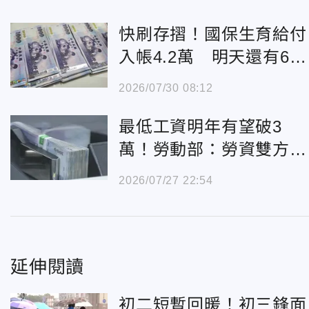
快刷存摺！國保生育給付
入帳4.2萬 明天還有6筆
補助
2026/07/30 08:12
最低工資明年有望破3
萬！勞動部：勞資雙方支
持合理調整
2026/07/27 22:54
延伸閱讀
初二短暫回暖！初三鋒面