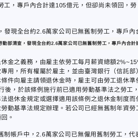
勞工，專戶內合計達105億元，但卻尚未領回，勞
勞動部清查，發現全台約2.6萬家公司已無舊制勞工，專戶內合計
休金之義務，由雇主依勞工每月薪資總額2%~15
款專用，所有權屬於雇主，並由臺灣銀行（信託部
休條件向雇主請領退休金時，雇主可由勞工退休準
日施行後，於該條例施行前已適用勞動基準法之勞工
準法退休金規定或選擇適用該條例之退休金制度而
依勞動基準法規定辦理。若公司已經無舊制年資勞
領回。
舊制帳戶中，2.6萬家公司已無僱用舊制勞工，代