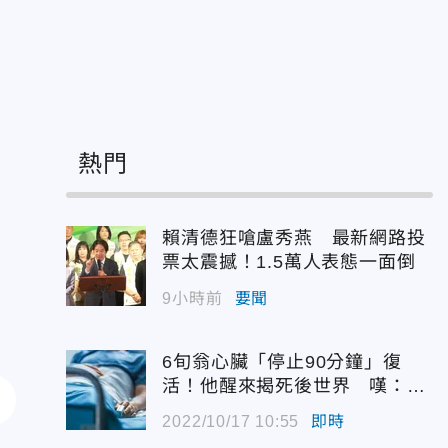
熱門
賴清德狂嗆盧秀燕 最新網路投
票太震撼！1.5萬人表態一面倒
9小時前
要聞
6旬翁心臟「停止90分鐘」復
活！他醒來揭死後世界 嘆：很
恐怖…
2022/10/17 10:55
即時