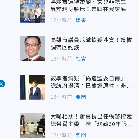
李翊君遭傳婚變、女兒非親生
氣炸現身駁斥：是睡在我床底下
嗎？
12小時前
娛樂
高雄市議員范織欽疑涉貪！遭檢
調帶回約談
13小時前
社會
被學者質疑「偽造監委自傳」
總統府澄清：已檢還原件、非府
方提供
13小時前
要聞
大咖相助！蕭萬長出任張啓楷競
總榮譽主委 贈「珍藏30年限量
錶」
12小時前
要聞