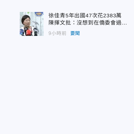
徐佳青5年出國47次花2383萬
陳揮文批：沒想到在僑委會過那
麼爽
9小時前
要聞