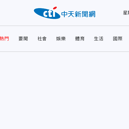
星
熱門
要聞
社會
娛樂
體育
生活
國際