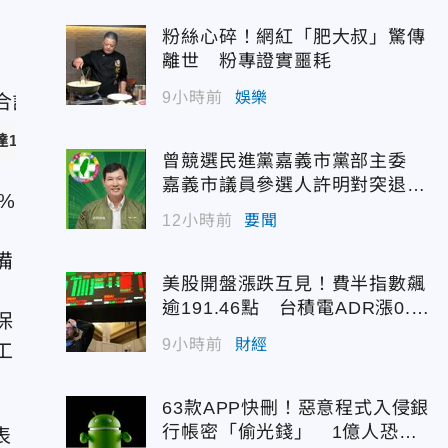
粉絲心碎！網紅「肥大叔」驚傳
離世 粉專證實噩耗
9小時前
娛樂
達105億元。（示意圖／中天新聞）
曾競選民進黨嘉義市黨部主委
嘉義市議員參選人許明對突退
%
選！
12小時前
要聞
）
備
美股開盤漲跌互見！費半指數飆
，
逾191.46點 台積電ADR漲0.9
保
3%
9小時前
財經
工
63款APP快刪！惡意程式入侵銀
行帳密「偷光錢」 1億人恐被
表