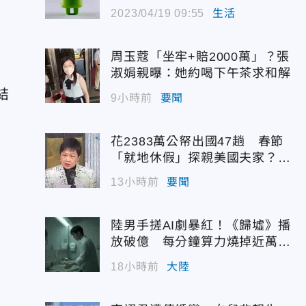
駭
2023/04/19 09:55
生活
周玉蔻「坐牢+賠2000萬」？張
淑娟親曝：她約喝下午茶求和解
結
9小時前
要聞
花2383萬公帑出國47趟 春節
「就地休假」探親美國夫家？徐
佳青回應了
13小時前
要聞
陸男手搓AI劇暴紅！《歸墟》播
放破億 每分鐘算力燒掉近萬台
幣
18小時前
大陸