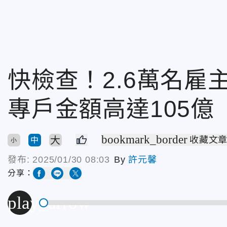
快檢查！2.6萬名雇
專戶金額高達105億
bookmark_border
大
收藏文
中
小
發布:
2025/01/30 08:03
By
許元馨
分享：
play_arrow