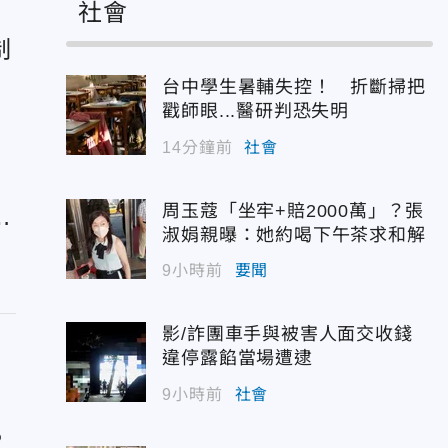
社會
制
豫
台中學生暑輔失控！ 折斷掃把
戳師眼...醫研判恐失明
14分鐘前
社會
！
周玉蔻「坐牢+賠2000萬」？張
繳
淑娟親曝：她約喝下午茶求和解
9小時前
要聞
影/詐團車手與被害人面交收錢
違停露餡當場遭逮
9小時前
社會
2