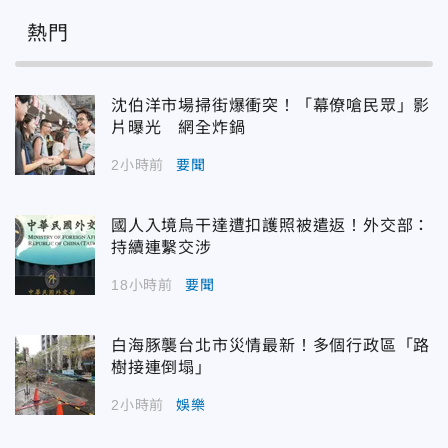
熱門
沈伯洋市場掃街爆衝突！「幕僚嗆民眾」影
片曝光 網全炸鍋
2小時前
要聞
國人入境烏干達遭扣護照被遣返！外交部：
持續連繫交涉
18小時前
要聞
白海豚襲台北市災情最新！多個行政區「路
樹接連倒塌」
2小時前
娛樂