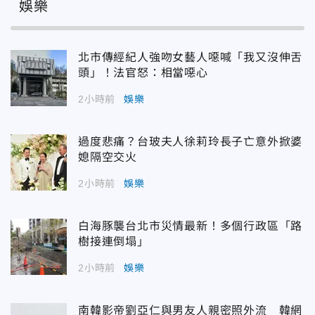
娛樂
北市傳經紀人強吻女藝人噁喊「我又沒伸舌
頭」！法官怒：相當噁心
2小時前
娛樂
過度悲痛？台玻夫人徐莉玲長子亡意外掀婆
媳隔空交火
2小時前
娛樂
白海豚襲台北市災情最新！多個行政區「路
樹接連倒塌」
2小時前
娛樂
南韓影帝劉亞仁與男友人親密照外流 韓網