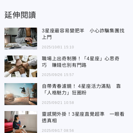
延伸閱讀
3星座最容易變肥羊 小心詐騙集團找
上門
2025/10/01 15:10
職場上出奇制勝！「4星座」心思奇
巧 賺錢也別有門路
2025/09/26 15:57
自帶青春濾鏡！ 4星座活力滿點 靠
「人格魅力」狂圈粉
2025/09/21 10:58
靈感開外掛！3星座直覺超準 一眼看
透真相
2025/09/17 08:56