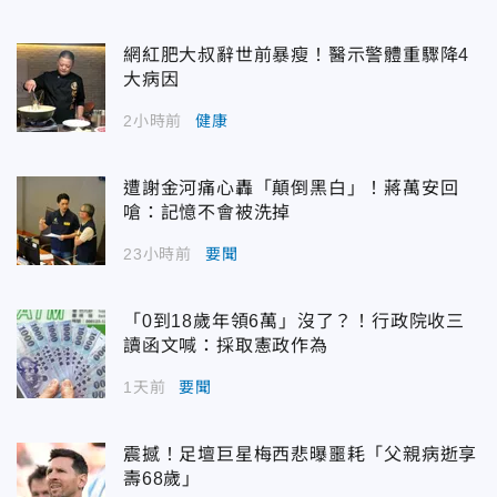
網紅肥大叔辭世前暴瘦！醫示警體重驟降4
大病因
2小時前
健康
遭謝金河痛心轟「顛倒黑白」！蔣萬安回
嗆：記憶不會被洗掉
23小時前
要聞
「0到18歲年領6萬」沒了？！行政院收三
讀函文喊：採取憲政作為
1天前
要聞
震撼！足壇巨星梅西悲曝噩耗「父親病逝享
壽68歲」