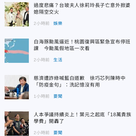
過度悲痛？台玻夫人徐莉玲長子亡意外掀婆
媳隔空交火
2小時前
娛樂
白海豚颱風逼近！桃園復興區緊急宣布停班
課 今颱風假地區一次看
2小時前
生活
慈濟遭詐綠喊藍白道歉 徐巧芯列陳時中
「防疫金句」：洗記憶沒有用
1小時前
要聞
人本爭議持續炎上！葉元之起底「18萬貴族
學費」開轟了
2小時前
要聞