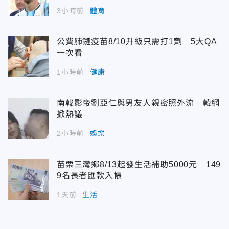
3小時前
體育
公費肺鏈疫苗8/10升級只需打1劑 5大QA
一次看
1小時前
健康
南韓影帝劉亞仁與男友人親密照外流 韓網
掀熱議
2小時前
娛樂
苗栗三灣鄉8/13起發生活補助5000元 149
9名長者匯款入帳
1天前
生活