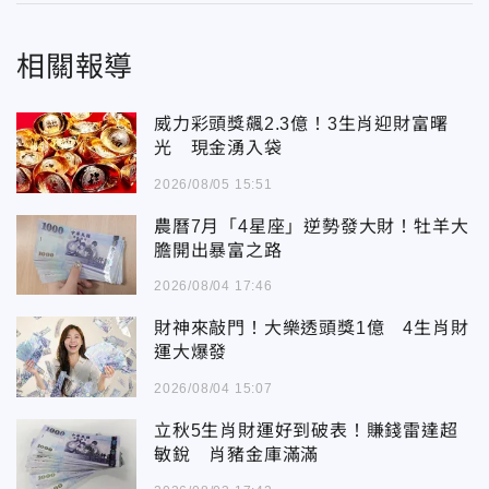
相關報導
威力彩頭獎飆2.3億！3生肖迎財富曙
光 現金湧入袋
2026/08/05 15:51
農曆7月「4星座」逆勢發大財！牡羊大
膽開出暴富之路
2026/08/04 17:46
財神來敲門！大樂透頭獎1億 4生肖財
運大爆發
2026/08/04 15:07
立秋5生肖財運好到破表！賺錢雷達超
敏銳 肖豬金庫滿滿