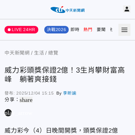
LIVE 24HR
決戰2026
即時
熱門
要聞
社會
娛樂
中天新聞網
生活
總覽
威力彩頭獎保證2億！3生肖攀財富高
峰 躺著爽接錢
發布:
2025/12/04 15:15
By
李昕諭
share
分享：
play_arrow
威力彩今（4）日晚間開獎，頭獎保證2億