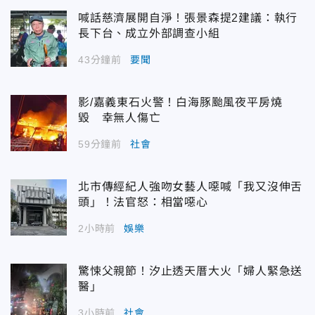
喊話慈濟展開自淨！張景森提2建議：執行
長下台、成立外部調查小組
43分鐘前
要聞
影/嘉義東石火警！白海豚颱風夜平房燒
毀 幸無人傷亡
59分鐘前
社會
北市傳經紀人強吻女藝人噁喊「我又沒伸舌
頭」！法官怒：相當噁心
2小時前
娛樂
驚悚父親節！汐止透天厝大火「婦人緊急送
醫」
3小時前
社會