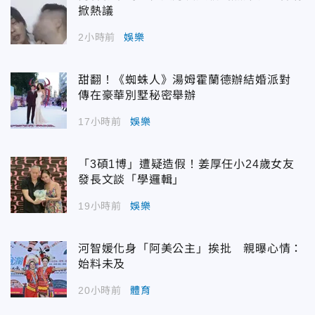
掀熱議
2小時前
娛樂
甜翻！《蜘蛛人》湯姆霍蘭德辦結婚派對
傳在豪華別墅秘密舉辦
17小時前
娛樂
「3碩1博」遭疑造假！姜厚任小24歲女友
發長文談「學邏輯」
19小時前
娛樂
河智媛化身「阿美公主」挨批 親曝心情：
始料未及
20小時前
體育