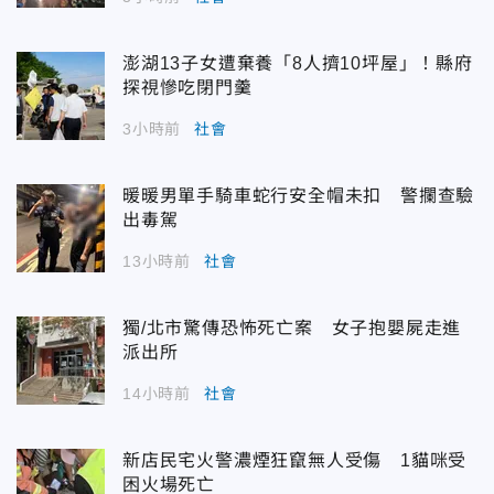
澎湖13子女遭棄養「8人擠10坪屋」！縣府
探視慘吃閉門羹
3小時前
社會
暖暖男單手騎車蛇行安全帽未扣 警攔查驗
出毒駕
13小時前
社會
獨/北市驚傳恐怖死亡案 女子抱嬰屍走進
派出所
14小時前
社會
新店民宅火警濃煙狂竄無人受傷 1貓咪受
困火場死亡