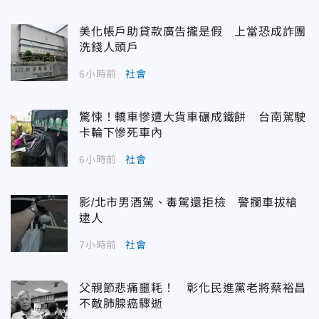
美化帳戶助貸款廣告攏是假 上當恐成詐團
洗錢人頭戶
6小時前
社會
驚悚！轎車慘遭大貨車碾成鐵餅 台南駕駛
卡輪下慘死車內
6小時前
社會
影/北市男酒駕、毒駕還拒檢 警攔車拔槍
逮人
7小時前
社會
父親節悲痛噩耗！ 彰化民進黨老將蔡裕昌
不敵肺腺癌驟逝