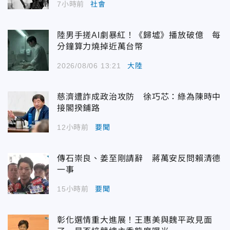
7小時前
社會
陸男手搓AI劇暴紅！《歸墟》播放破億 每
分鐘算力燒掉近萬台幣
2026/08/06 13:21
大陸
慈濟遭詐成政治攻防 徐巧芯：綠為陳時中
接閣揆鋪路
12小時前
要聞
傳石崇良、姜至剛請辭 蔣萬安反問賴清德
一事
15小時前
要聞
彰化選情重大進展！王惠美與魏平政見面