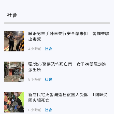
社會
暖暖男單手騎車蛇行安全帽未扣 警攔查驗
出毒駕
4小時前
社會
獨/北市驚傳恐怖死亡案 女子抱嬰屍走進
派出所
5小時前
社會
新店民宅火警濃煙狂竄無人受傷 1貓咪受
困火場死亡
6小時前
社會