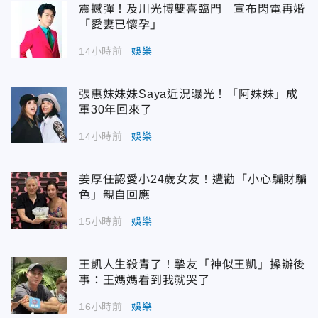
震撼彈！及川光博雙喜臨門 宣布閃電再婚
「愛妻已懷孕」
14小時前
娛樂
張惠妹妹妹Saya近況曝光！「阿妹妹」成
軍30年回來了
14小時前
娛樂
姜厚任認愛小24歲女友！遭勸「小心騙財騙
色」親自回應
15小時前
娛樂
王凱人生殺青了！摯友「神似王凱」操辦後
事：王媽媽看到我就哭了
16小時前
娛樂