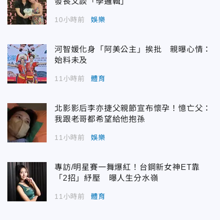
發長文談「學邏輯」
10小時前
娛樂
河智媛化身「阿美公主」挨批 親曝心情：
始料未及
11小時前
體育
北影影后李亦捷父親節宣布懷孕！憶亡父：
我跟老哥都希望給他抱孫
11小時前
娛樂
專訪/明星賽一舞爆紅！台鋼新女神ET靠
「2招」紓壓 曝人生分水嶺
11小時前
體育