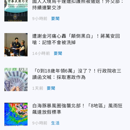
國人入境烏干達遭扣護照被遣返！外交部：
持續連繫交涉
9小時前
要聞
遭謝金河痛心轟「顛倒黑白」！蔣萬安回
嗆：記憶不會被洗掉
14小時前
要聞
「0到18歲年領6萬」沒了？！行政院收三
讀函文喊：採取憲政作為
1天前
要聞
白海豚暴風圈強襲北部！「8地區」風雨狂
飆達放假標準
9小時前
生活