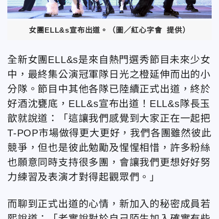
女團ELL&s宣布出道。（圖／紅心字會 提供）
全新女團ELL&s是來自熱門選秀節目未來少女
中，最終集公演冠軍隊日光之橙延伸而出的小
分隊。節目中其他各隊已陸續正式出道，終於
好酒沈甕底，ELL&s宣布出道！ELL&s隊長玉
歆就說道：「這讓我們感覺到大家正在一起把
T-POP市場做得更大更好，我們各團雖然彼此
競爭，但也是彼此勉勵及惺惺相惜，許多粉絲
也願意同時支持很多團，會讓我們更想好好努
力練習及表演才對得起觀眾們。」
而聊到正式出道的心情，新加入的秘密成員若
熙說道：「老實說對於自己陌生加入確實有些