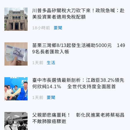
川普多晶矽關稅大刀砍下來！政院急喊：赴
美投資業者適用免稅配額
18小時前
要聞
苗栗三灣鄉8/13起發生活補助5000元 149
9名長者匯款入帳
1天前
生活
臺中市長選情最新剖析：江啟臣38.2%領先
何欣純14.1% 全世代支持度全面居首
1天前
要聞
父親節悲痛噩耗！ 彰化民進黨老將蔡裕昌
不敵肺腺癌驟逝