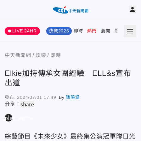
LIVE 24HR
決戰2026
即時
熱門
要聞
社會
娛樂
中天新聞網
娛樂
即時
Elkie加持傳承女團經驗 ELL&s宣布
出道
發布:
2024/07/31 17:49
By
陳曉涵
share
分享：
play_arrow
綜藝節目《未來少女》最終集公演冠軍隊日光