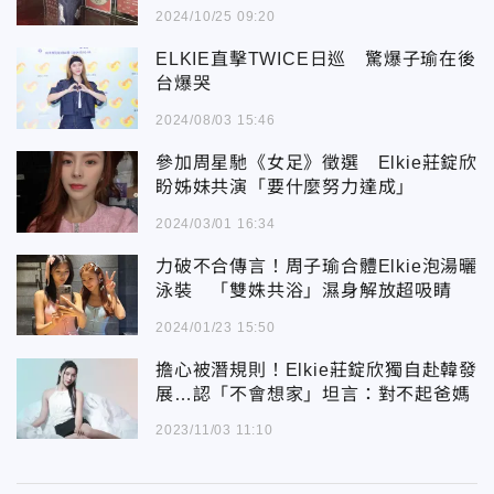
2024/10/25 09:20
ELKIE直擊TWICE日巡 驚爆子瑜在後
台爆哭
2024/08/03 15:46
參加周星馳《女足》徵選 Elkie莊錠欣
盼姊妹共演「要什麼努力達成」
2024/03/01 16:34
力破不合傳言！周子瑜合體Elkie泡湯曬
泳裝 「雙姝共浴」濕身解放超吸睛
2024/01/23 15:50
擔心被潛規則！Elkie莊錠欣獨自赴韓發
展…認「不會想家」坦言：對不起爸媽
2023/11/03 11:10