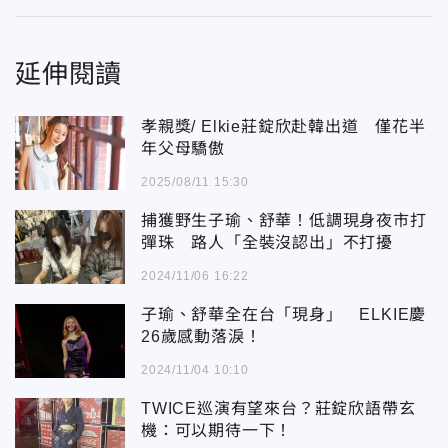
延伸閱讀
孝親獎/ Elkie莊錠欣赴韓出道 僅花半
年父母驕傲
2025/08/11 15:30
捕獲野生子瑜、舒華！低調現身夜市打
彈珠 路人「全裝沒認出」不打擾
2024/11/06 16:22
子瑜、舒華全在台「現身」 ELKIE慶
26歲感動落淚！
2024/11/04 10:10
TWICE巡演有望來台？莊錠欣語帶玄
機：可以期待一下！