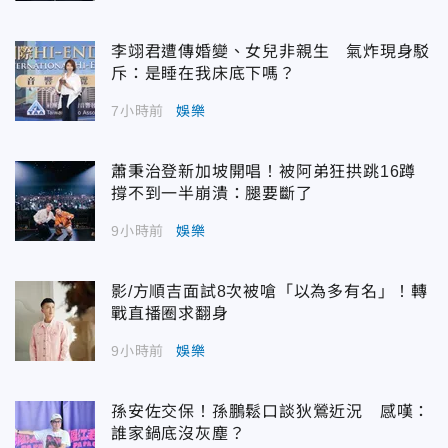
李翊君遭傳婚變、女兒非親生 氣炸現身駁
斥：是睡在我床底下嗎？
7小時前
娛樂
蕭秉治登新加坡開唱！被阿弟狂拱跳16蹲
撐不到一半崩潰：腿要斷了
9小時前
娛樂
影/方順吉面試8次被嗆「以為多有名」！轉
戰直播圈求翻身
9小時前
娛樂
孫安佐交保！孫鵬鬆口談狄鶯近況 感嘆：
誰家鍋底沒灰塵？