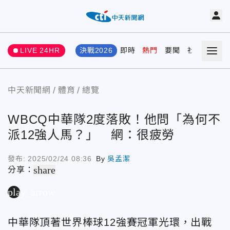
LIVE 24HR
決戰2026
即時
熱門
要聞
社會
娛樂
中天新聞網
體育
總覽
WBCQ中華隊2度落敗！他問「為何不
派12強人馬？」 網：很疲勞
發布:
2025/02/24 08:36
By
吳孟潔
share
分享：
play_arrow
中華隊頂著世界棒球12強賽冠軍光環，出戰