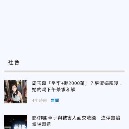
社會
周玉蔻「坐牢+賠2000萬」？張淑娟親曝：
她約喝下午茶求和解
4小時前
要聞
影/詐團車手與被害人面交收錢 違停露餡
當場遭逮