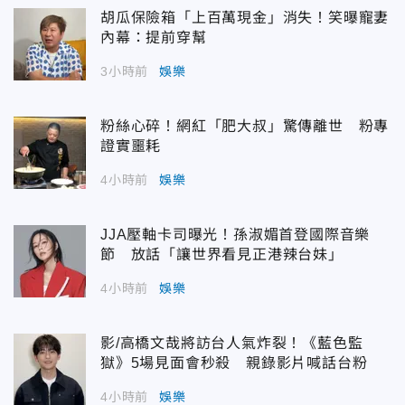
胡瓜保險箱「上百萬現金」消失！笑曝寵妻
內幕：提前穿幫
3小時前
娛樂
粉絲心碎！網紅「肥大叔」驚傳離世 粉專
證實噩耗
4小時前
娛樂
JJA壓軸卡司曝光！孫淑媚首登國際音樂
節 放話「讓世界看見正港辣台妹」
4小時前
娛樂
影/高橋文哉將訪台人氣炸裂！《藍色監
獄》5場見面會秒殺 親錄影片喊話台粉
4小時前
娛樂