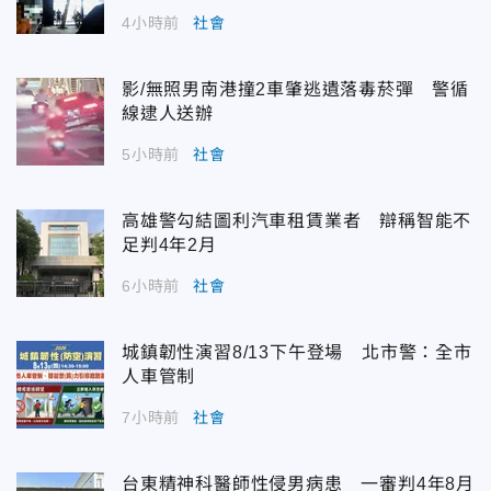
4小時前
社會
影/無照男南港撞2車肇逃遺落毒菸彈 警循
線逮人送辦
5小時前
社會
高雄警勾結圖利汽車租賃業者 辯稱智能不
足判4年2月
6小時前
社會
城鎮韌性演習8/13下午登場 北市警：全市
人車管制
7小時前
社會
台東精神科醫師性侵男病患 一審判4年8月