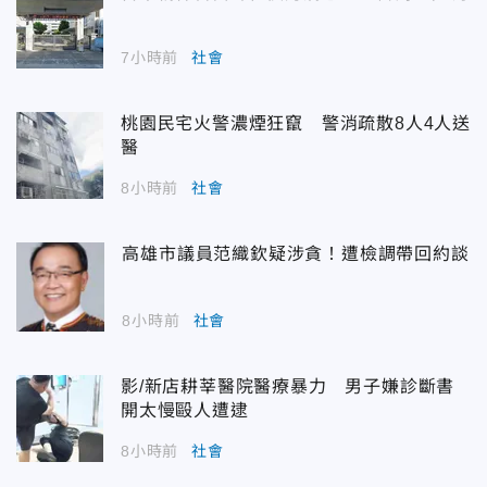
7小時前
社會
桃園民宅火警濃煙狂竄 警消疏散8人4人送
醫
8小時前
社會
高雄市議員范織欽疑涉貪！遭檢調帶回約談
8小時前
社會
影/新店耕莘醫院醫療暴力 男子嫌診斷書
開太慢毆人遭逮
8小時前
社會