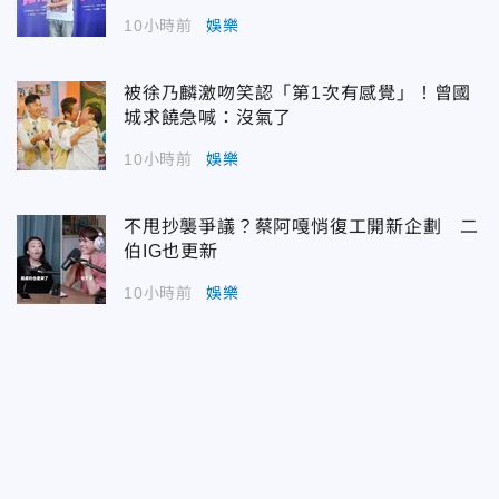
10小時前
娛樂
被徐乃麟激吻笑認「第1次有感覺」！曾國
城求饒急喊：沒氣了
10小時前
娛樂
不甩抄襲爭議？蔡阿嘎悄復工開新企劃 二
伯IG也更新
10小時前
娛樂