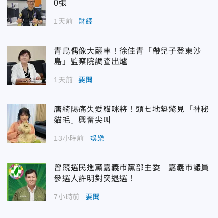
0張
1天前
財經
青鳥偶像大翻車！徐佳青「帶兒子登東沙
島」監察院調查出爐
1天前
要聞
唐綺陽痛失愛貓咪將！頭七地墊驚見「神秘
貓毛」興奮尖叫
13小時前
娛樂
曾競選民進黨嘉義市黨部主委 嘉義市議員
參選人許明對突退選！
7小時前
要聞