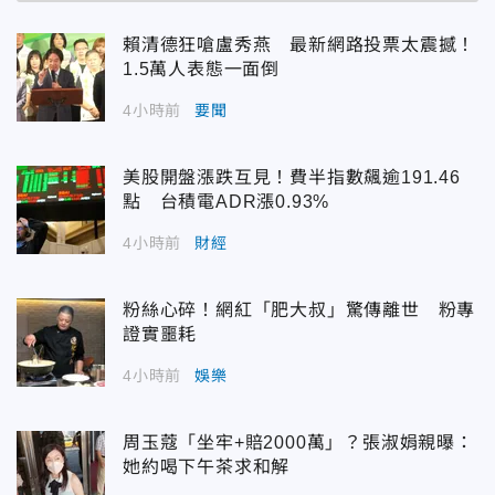
賴清德狂嗆盧秀燕 最新網路投票太震撼！
1.5萬人表態一面倒
4小時前
要聞
美股開盤漲跌互見！費半指數飆逾191.46
點 台積電ADR漲0.93%
4小時前
財經
粉絲心碎！網紅「肥大叔」驚傳離世 粉專
證實噩耗
4小時前
娛樂
周玉蔻「坐牢+賠2000萬」？張淑娟親曝：
她約喝下午茶求和解