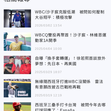
WBC/沙子宸克服低潮 被問如何壓制
大谷翔平：積極攻擊
2026/03/02 13:54
WBCQ雙投再聚首！沙子宸、林維恩運
動家1A開季
2025/04/04 10:00
自曝「換手套轉運」！徐若熙首談旅外
夢想：先日本、再美國
2025/03/29 18:07
無緣隨西班牙打進WBC沒關係 雷法
有意願改披古巴戰袍再戰
2025/03/19 12:19
西班牙三壘手打卡台灣 被問今年去哪
打球回應了：España