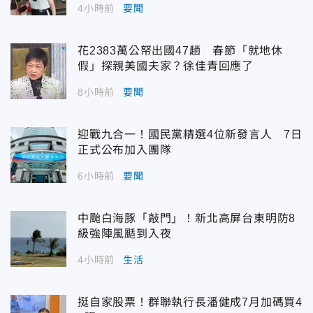
4小時前
要聞
花2383萬公帑出國47趟 春節「就地休
假」探親美國夫家？徐佳青回應了
8小時前
要聞
迎戰九合一！國民黨精選4位新發言人 7日
正式公布加入團隊
6小時前
要聞
中颱白海豚「敲門」！新北高屏台東明防8
級強陣風颳到入夜
4小時前
生活
挺自家股票！群聯執行長潘健成7月加碼買4