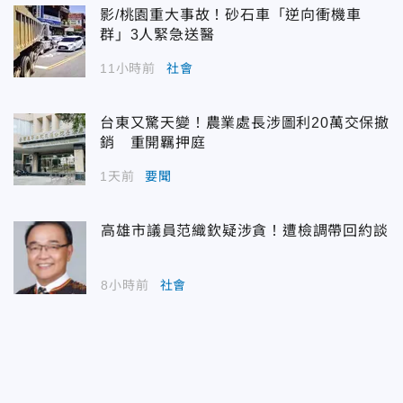
影/桃園重大事故！砂石車「逆向衝機車
群」3人緊急送醫
11小時前
社會
台東又驚天變！農業處長涉圖利20萬交保撤
銷 重開羈押庭
1天前
要聞
高雄市議員范織欽疑涉貪！遭檢調帶回約談
8小時前
社會