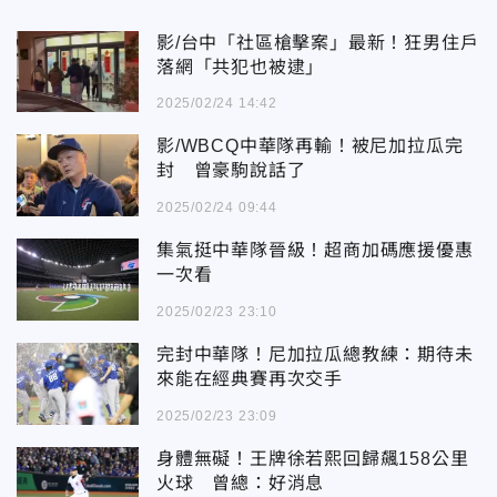
影/台中「社區槍擊案」最新！狂男住戶
落網「共犯也被逮」
2025/02/24 14:42
影/WBCQ中華隊再輸！被尼加拉瓜完
封 曾豪駒說話了
2025/02/24 09:44
集氣挺中華隊晉級！超商加碼應援優惠
一次看
2025/02/23 23:10
完封中華隊！尼加拉瓜總教練：期待未
來能在經典賽再次交手
2025/02/23 23:09
身體無礙！王牌徐若熙回歸飆158公里
火球 曾總：好消息