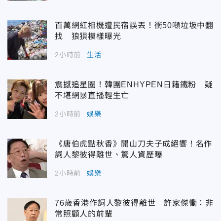
百萬網紅相機遭民宿誤丟！衝50噸垃圾中翻
找 狼狽模樣曝光
2小時前
生活
震撼追星圈！韓團ENHYPEN日籍鐵粉 疑
不堪網暴直播輕生亡
2小時前
娛樂
《唐伯虎點秋香》開山刀夫子成絕響！名作
詞人黎彼得離世、驚人資歷曝
2小時前
娛樂
76歲香港作詞人黎彼得離世 許家傑慟：非
常照顧人的前輩