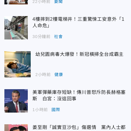
22小時前
要聞
4樓摔到2樓電梯井！三重驚悚工安意外「1
人命危」
30分鐘前
社會
幼兒園病毒大爆發！新冠橫掃全台成霸主
2小時前
健康
美軍彈藥庫存短缺！傳川普怒斥防長赫格塞
斯 白宮：沒這回事
1小時前
國際
姜至剛「誠實豆沙包」傷選情 黨內人士都