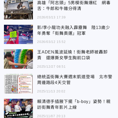
高雄「阿志頭」5男模街舞爆紅 網毒
舌：牛郎和牛雜分得清
2026/03/13 17:39
影/李小龍功夫融入霹靂舞 陸13歲少
年勇奪「街舞奧運」冠軍
2026/03/12 15:52
王ADEN風波延燒！街舞老師被轟卸
責 還爆撕女學生胸前口袋
2025/12/27 08:51
總統盃街舞大賽週末凱道登場 北市警
周邊路段4天交管
2025/11/13 20:02
賴清德手插腋下擺「b-boy」姿勢！親
訪街舞青年影片上線
2025/11/07 20:13