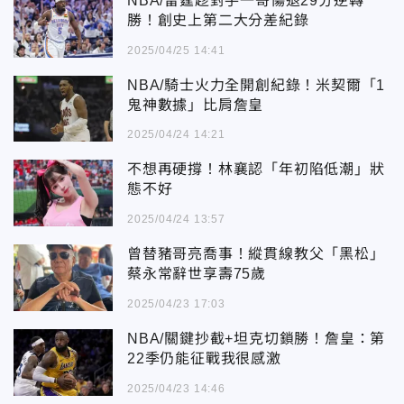
NBA/雷霆趁對手一哥傷退29分逆轉
勝！創史上第二大分差紀錄
2025/04/25 14:41
NBA/騎士火力全開創紀錄！米契爾「1
鬼神數據」比肩詹皇
2025/04/24 14:21
不想再硬撐！林襄認「年初陷低潮」狀
態不好
2025/04/24 13:57
曾替豬哥亮喬事！縱貫線教父「黑松」
蔡永常辭世享壽75歲
2025/04/23 17:03
NBA/關鍵抄截+坦克切鎖勝！詹皇：第
22季仍能征戰我很感激
2025/04/23 14:46