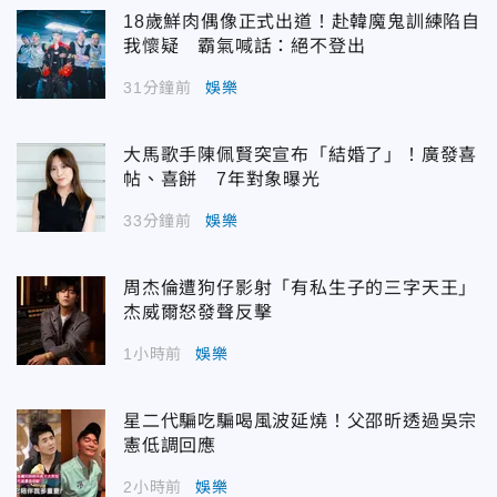
18歲鮮肉偶像正式出道！赴韓魔鬼訓練陷自
我懷疑 霸氣喊話：絕不登出
31分鐘前
娛樂
大馬歌手陳佩賢突宣布「結婚了」！廣發喜
帖、喜餅 7年對象曝光
33分鐘前
娛樂
周杰倫遭狗仔影射「有私生子的三字天王」
杰威爾怒發聲反擊
1小時前
娛樂
星二代騙吃騙喝風波延燒！父邵昕透過吳宗
憲低調回應
2小時前
娛樂