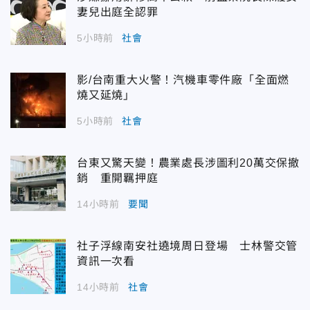
妻兒出庭全認罪
5小時前
社會
影/台南重大火警！汽機車零件廠「全面燃
燒又延燒」
5小時前
社會
台東又驚天變！農業處長涉圖利20萬交保撤
銷 重開羈押庭
14小時前
要聞
社子浮線南安社遶境周日登場 士林警交管
資訊一次看
14小時前
社會