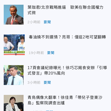
葉珈君/北京戰略進逼 歐美在聯合國權力
式微
2小時前
要聞
毒油燒不到選情？亮哥：僅這2地可望翻轉
19小時前
要聞
17頁會議紀錄曝光！徐巧芯揭食安辦「引導
式發言」帶20%風向
3小時前
要聞
青鳥偶像大翻車！徐佳青「帶兒子登東沙
島」監察院調查出爐