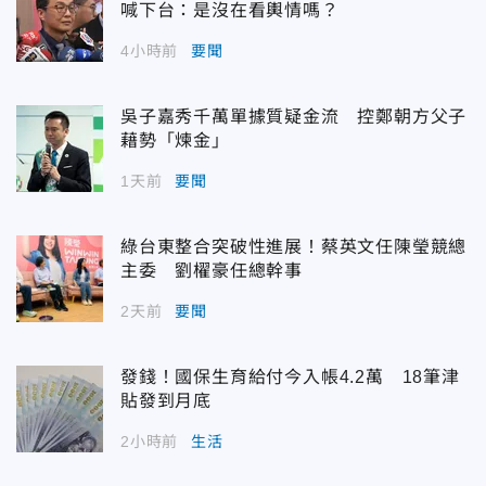
喊下台：是沒在看輿情嗎？
4小時前
要聞
吳子嘉秀千萬單據質疑金流 控鄭朝方父子
藉勢「煉金」
1天前
要聞
綠台東整合突破性進展！蔡英文任陳瑩競總
主委 劉櫂豪任總幹事
2天前
要聞
發錢！國保生育給付今入帳4.2萬 18筆津
貼發到月底
2小時前
生活