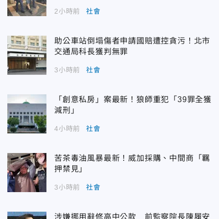
2小時前
社會
助公車站倒塌傷者申請國賠遭控貪污！北市
交通局科長獲判無罪
3小時前
社會
「創意私房」案最新！狼師重犯「39罪全獲
減刑」
4小時前
社會
苦茶毒油風暴最新！威加採購、中間商「羈
押禁見」
3小時前
社會
涉嫌挪用辭修高中公款 前監察院長陳履安