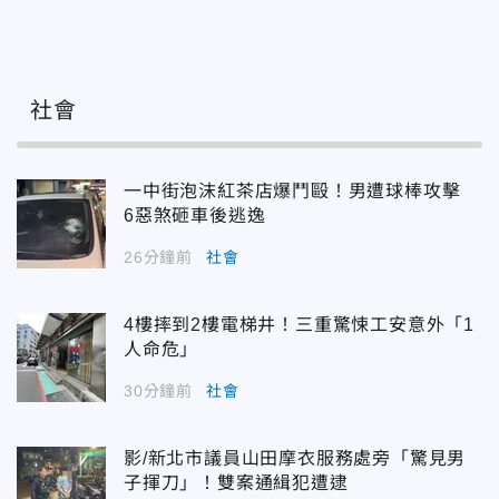
社會
一中街泡沫紅茶店爆鬥毆！男遭球棒攻擊
6惡煞砸車後逃逸
26分鐘前
社會
4樓摔到2樓電梯井！三重驚悚工安意外「1
人命危」
30分鐘前
社會
影/新北市議員山田摩衣服務處旁「驚見男
子揮刀」！雙案通緝犯遭逮