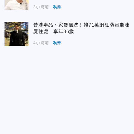
3小時前
娛樂
昔涉毒品、家暴風波！韓71萬網紅裴寅圭陳
屍住處 享年36歲
4小時前
娛樂