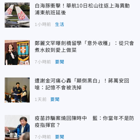
白海豚衝擊！華航10日松山往返上海異動
浦東航班延後
1小時前
生活
鄭麗文罕曝劍橋留學「意外收穫」：從只會
煮水餃到愛上做菜
7小時前
要聞
遭謝金河痛心轟「顛倒黑白」！蔣萬安回
嗆：記憶不會被洗掉
1天前
要聞
疫苗詐騙案燒回陳時中 藍：你當年不是防
疫指揮官？
7小時前
要聞