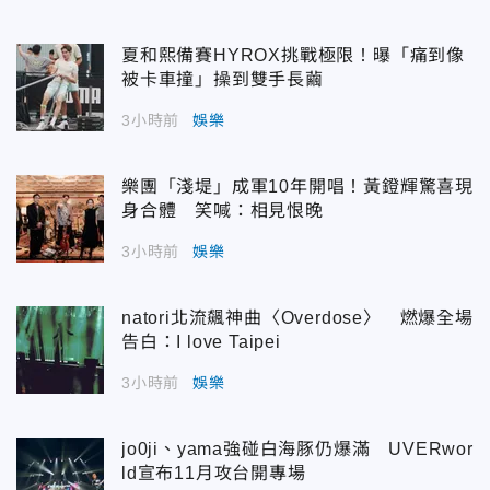
夏和熙備賽HYROX挑戰極限！曝「痛到像
被卡車撞」操到雙手長繭
3小時前
娛樂
樂團「淺堤」成軍10年開唱！黃鐙輝驚喜現
身合體 笑喊：相見恨晚
3小時前
娛樂
natori北流飆神曲〈Overdose〉 燃爆全場
告白：I love Taipei
3小時前
娛樂
jo0ji、yama強碰白海豚仍爆滿 UVERwor
ld宣布11月攻台開專場