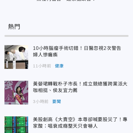
熱門
10小時腦瘤手術切錯！日醫忽視2次警告
婦人慘癱瘓
11小時前
健康
黃嫈珺轉戰朴子市長！成立競總獲跨黨派大
咖相挺、侯友宜力薦
3小時前
要聞
美股創高《大賣空》本尊卻喊要股災了！專
家酸：唱衰成癮整天只會嚇人