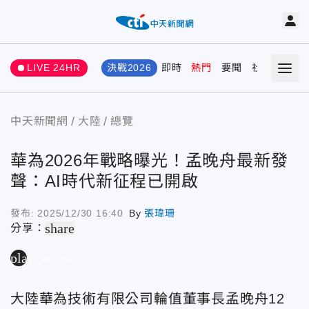
LIVE 24HR
決戰2026
即時
熱門
要聞
社會
娛樂
中天新聞網
大陸
總覽
華為2026年戰略曝光！孟晚舟最新發
聲：AI時代新征程已開啟
發布:
2025/12/30 16:40
By
張瑋珊
share
分享：
play_arrow
大陸華為技術有限公司輪值董事長孟晚舟12