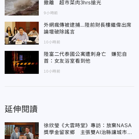
撤離 超市菜肉3hrs搶光
9小時前
外網瘋傳被逮捕...陸前財長樓繼偉出席
論壇破除謠言
10小時前
陸富二代泰國公寓遭刺身亡 嫌犯自
首：女友浴室看到他
10小時前
延伸閱讀
徐欣瑩《大雲時堂》專訪：放棄NASA
獎學金留家鄉 主張雙AI治縣讓城市更