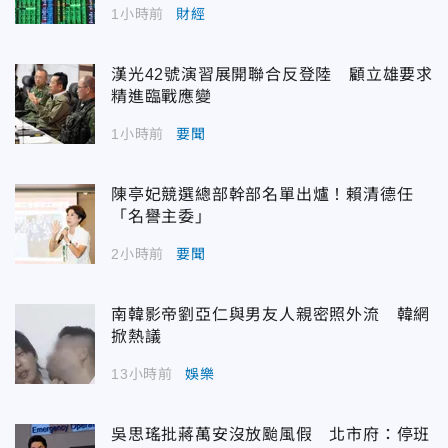
1小時前
財經
漢光42號演習展開聯合反登陸 顧立雄要求
精進臨戰應變
1小時前
要聞
陳亭妃競選總部幹部名單出爐！賴清德任
「名譽主委」
2小時前
要聞
南韓影帝劉亞仁與男友人親密照外流 韓網
掀熱議
13小時前
娛樂
吳思瑤批蔣萬安沒放颱風假 北市府：停班