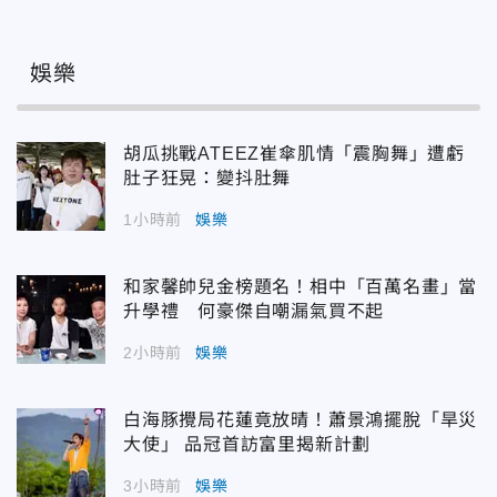
娛樂
胡瓜挑戰ATEEZ崔傘肌情「震胸舞」遭虧
肚子狂晃：變抖肚舞
1小時前
娛樂
和家馨帥兒金榜題名！相中「百萬名畫」當
升學禮 何豪傑自嘲漏氣買不起
2小時前
娛樂
白海豚攪局花蓮竟放晴！蕭景鴻擺脫「旱災
大使」 品冠首訪富里揭新計劃
3小時前
娛樂