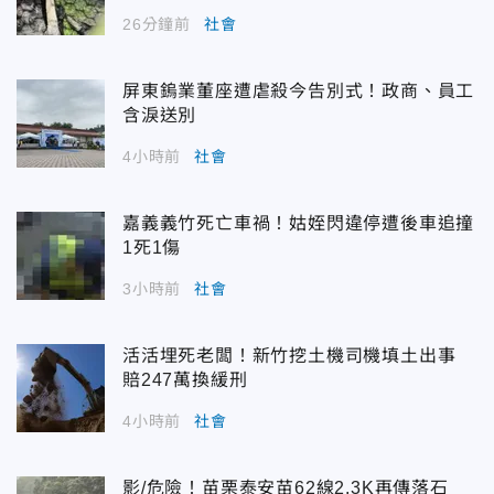
26分鐘前
社會
屏東鎢業董座遭虐殺今告別式！政商、員工
含淚送別
4小時前
社會
嘉義義竹死亡車禍！姑姪閃違停遭後車追撞
1死1傷
3小時前
社會
活活埋死老闆！新竹挖土機司機填土出事
賠247萬換緩刑
4小時前
社會
影/危險！苗栗泰安苗62線2.3K再傳落石