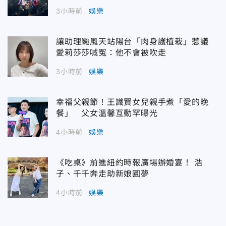
3小時前
娛樂
讓助理颱風天站陽台「肉身護植栽」惹議
愛莉莎莎喊冤：他不會被吹走
3小時前
娛樂
幸福父親節！王識賢女兒親手煮「愛的晚
餐」 父女溫馨互動罕曝光
4小時前
娛樂
《吃桌》前進紐約時報廣場辦婚宴！ 浩
子、千千奔走助新娘圓夢
4小時前
娛樂