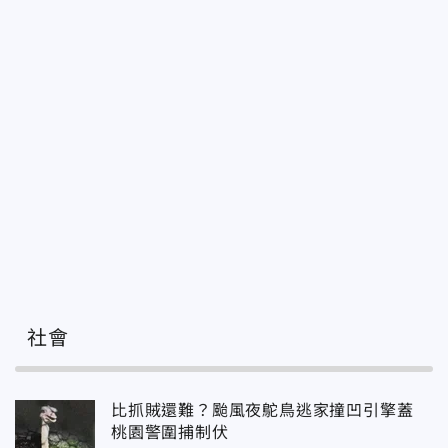
社會
比抓賊還難？颱風夜鴕鳥逃家撞凹引擎蓋
桃園警圍捕制伏