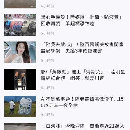
4小時前
黑心手機殼！陸媒爆「針筒、輸液管」
回收再製 苯超標恐致癌
5小時前
「陪我去散心」！陸百萬網美被毒閨蜜
設局綁架 失蹤3年確認遇害
5小時前
影/「黃銀勳」遇上「烤斯克」！陸明星
臉網紅合體 網笑：就差川普
6小時前
AI不是萬事通！陸老農照著做慘了...15
0畝芝麻一夜全枯
9小時前
「白海豚」今晚登陸！閩浙滬近21萬人