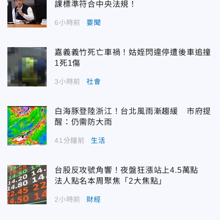
課標準符合中央法規！
6小時前
要聞
嘉義義竹死亡車禍！姑姪閃違停遭後車追撞
1死1傷
3小時前
社會
白海豚登陸浙江！台北風雨漸趨緩 市府提
醒：仍需防大雨
41分鐘前
生活
台股反攻號角響！夜盤狂漲站上4.5萬點
法人點名本周聚焦「2大焦點」
2小時前
財經