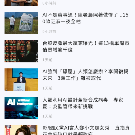
科技更有愛
8小時前
AI不是萬事通！陸老農照著做慘了...15
0畝芝麻一夜全枯
9小時前
台股反彈最大贏家曝光！這13檔單周市
值暴增逾千億
1天前
AI強到「碾壓」人類怎麼辦？李開復揭
未來「3類工作」難被取代
1天前
人類利用AI設計全新合成病毒 專家
憂：為監管帶來新挑戰
1天前
影/國民黨AI言人鄭小文處女秀 直指真
正食安破口就是賴政府