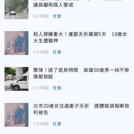
議員籲用路人警戒
5小時前
社會
殺人罪嫌重大！產嬰夭折藏屍5天 19歲女
大生遭聲押
5小時前
社會
驚悚！過了退房時間 高雄58歲男一絲不掛
陳屍旅館
7小時前
社會
北市20歲女住處產子夭折 遺體裝袋報案檢
列被告
7小時前
社會